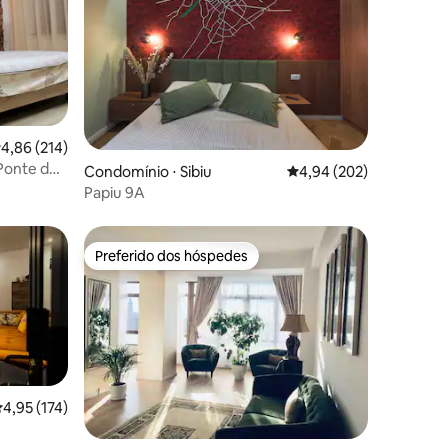
,86 de uma avaliação média de 5, 214 avaliações
4,86 (214)
Ponte do
ções
Condomínio ⋅ Sibiu
4,94 de uma avaliação m
4,94 (202)
Papiu 9A
Preferido dos hóspedes
Preferido dos hóspedes
,95 de uma avaliação média de 5, 174 avaliações
4,95 (174)