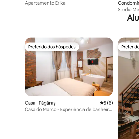
Apartamento Erika
Condomíni
Studio M
Alu
Preferido dos hóspedes
Preferid
Preferido dos hóspedes
Preferid
Casa ⋅ Făgăraș
5 de uma avaliação
5 (6)
Casa do Marco - Experiência de banheira
no quarto