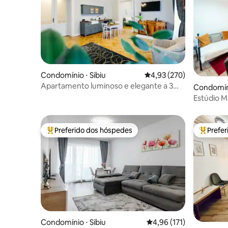
Condomínio ⋅ Sibiu
4,93 de uma avaliação m
4,93 (270)
Apartamento luminoso e elegante a 3
Condomíni
minutos a pé da Cidade Velha
Estúdio M
Sibiu/Páti
Preferido dos hóspedes
Prefe
Entre os melhores preferidos dos hóspedes
Entre os
Condomínio ⋅ Sibiu
4,96 de uma avaliação m
4,96 (171)