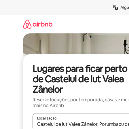
Pular
Algu
para
o
conteúdo
Lugares para ficar perto
de Castelul de lut Valea
Zânelor
Reserve locações por temporada, casas e mu
mais no Airbnb
Localização
Quando os resultados estiverem disponíveis, expl