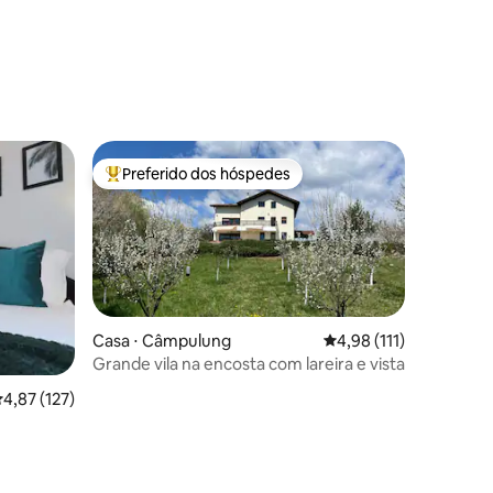
ções
Preferido dos hóspedes
Entre os melhores preferidos dos hóspedes
Casa ⋅ Câmpulung
4,98 de uma avaliação 
4,98 (111)
Grande vila na encosta com lareira e vista
,87 de uma avaliação média de 5, 127 avaliações
4,87 (127)