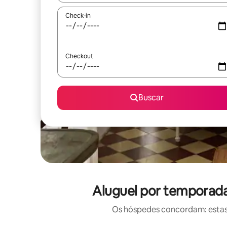
Check-in
Checkout
Buscar
Aluguel por temporada 
Os hóspedes concordam: estas