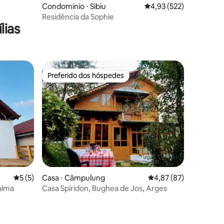
ções
Condomínio ⋅ Sibiu
4,93 de uma avaliação 
4,93 (522)
Residência da Sophie
lias
Preferido dos hóspedes
Preferido dos hóspedes
5 de uma avaliação média de 5, 5 avaliações
5 (5)
Casa ⋅ Câmpulung
4,87 de uma avaliação
4,87 (87)
alma
Casa Spiridon, Bughea de Jos, Arges