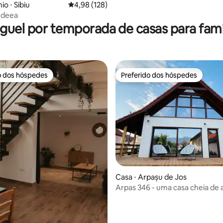
o ⋅ Sibiu
4,98 de uma avaliação média de 5, 128 avalia
4,98 (128)
edeea
guel por temporada de casas para famí
o dos hóspedes
Preferido dos hóspedes
o dos hóspedes
Preferido dos hóspedes
 média de 5, 6 avaliações
Casa ⋅ Arpașu de Jos
Arpas 346 - uma casa cheia de 