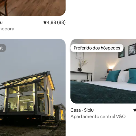
iu
4,88 de uma avaliação média de 5, 88 avalia
4,88 (88)
lhedora
st
Preferido dos hóspedes
st
Preferido dos hóspedes
Casa ⋅ Sibiu
4
Apartamento central V&O