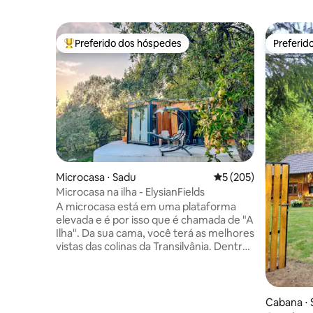
Preferido dos hóspedes
Preferid
Entre os melhores preferidos dos hóspedes
Preferid
Microcasa ⋅ Sadu
5 de uma avaliação m
5 (205)
Microcasa na ilha - ElysianFields
A microcasa está em uma plataforma
elevada e é por isso que é chamada de "A
Ilha". Da sua cama, você terá as melhores
vistas das colinas da Transilvânia. Dentro
do pequeno você vai ver que tem muito
a oferecer! Uma cozinha totalmente
equipada para fazer suas próprias
refeições, um banheiro confortável com
Cabana ⋅ 
chuveiro e uma cama aconchegante