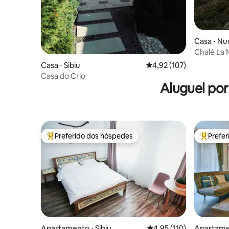
Casa ⋅ Nu
Chalé La 
Casa ⋅ Sibiu
4,92 de uma avaliação m
4,92 (107)
Casa do Crio
Aluguel po
Preferido dos hóspedes
Prefe
Entre os melhores preferidos dos hóspedes
Entre os
Apartamento ⋅ Sibiu
4,95 de uma avaliação m
4,95 (110)
Apartamen