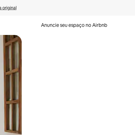
 original
Anuncie seu espaço no Airbnb
 deslizando o dedo na tela.