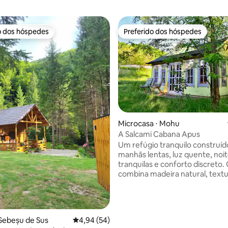
o dos hóspedes
Preferido dos hóspedes
o dos hóspedes
Preferido dos hóspedes
Microcasa ⋅ Mohu
édia de 5, 205 avaliações
A Salcami Cabana Apus
Um refúgio tranquilo construíd
manhãs lentas, luz quente, noi
tranquilas e conforto discreto.
combina madeira natural, text
suaves e detalhes cuidadosam
selecionados em uma atmosfe
cottage de luxo — simples, cal
autêntica. Cada espaço foi pro
Sebeșu de Sus
4,94 de uma avaliação média de 5, 54 avalia
4,94 (54)
para proporcionar privacidade 