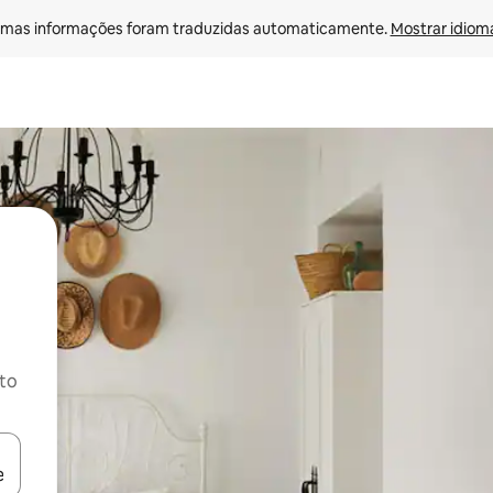
mas informações foram traduzidas automaticamente. 
Mostrar idioma
ito
ore-os usando as seta para cima e para baixo do teclado ou tocando e