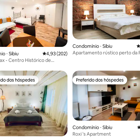
édia de 5, 270 avaliações
Condomínio ⋅ Sibiu
4
Apartamento rústico perto da 
o ⋅ Sibiu
4,93 de uma avaliação média de 5, 202 avalia
4,93 (202)
Mentiroso, Sibiu
ax - Centro Histórico de
o Tranquilo
rido dos hóspedes
Preferido dos hóspedes
 melhores preferidos dos hóspedes
Preferido dos hóspedes
Condomínio ⋅ Sibiu
4
Roxi 's Apartment
édia de 5, 171 avaliações