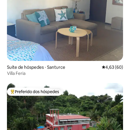
Suíte de hóspedes ⋅ Santurce
4,63 de uma a
4,63 (60)
Villa Feria
Preferido dos hóspedes
Entre os melhores preferidos dos hóspedes