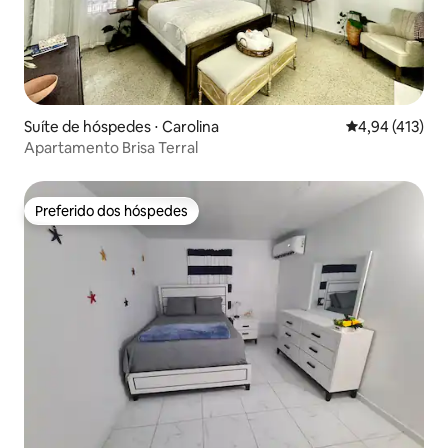
Suíte de hóspedes ⋅ Carolina
4,94 de uma av
4,94 (413)
Apartamento Brisa Terral
Preferido dos hóspedes
Preferido dos hóspedes