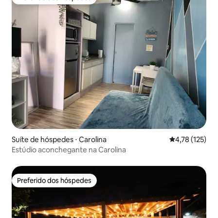
Preferido dos hóspedes
Suíte de hóspedes ⋅ Carolina
4,78 de uma av
4,78 (125)
Estúdio aconchegante na Carolina
Preferido dos hóspedes
Preferido dos hóspedes