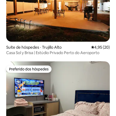
Suíte de hóspedes ⋅ Trujillo Alto
4,95 de uma a
4,95 (20)
Casa Sol y Brisa | Estúdio Privado Perto do Aeroporto
Preferido dos hóspedes
Preferido dos hóspedes