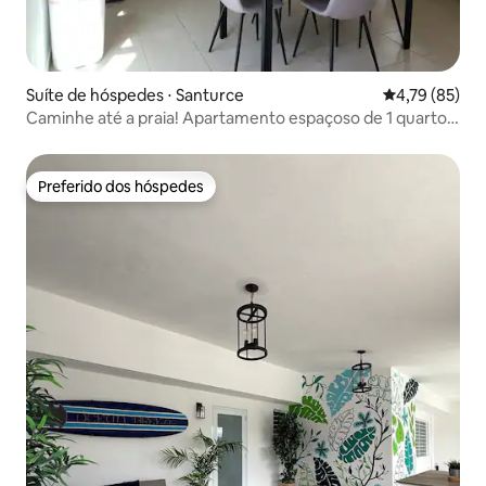
Suíte de hóspedes ⋅ Santurce
4,79 de uma a
4,79 (85)
Caminhe até a praia! Apartamento espaçoso de 1 quarto
com Wi-Fi gratuito
Preferido dos hóspedes
Preferido dos hóspedes