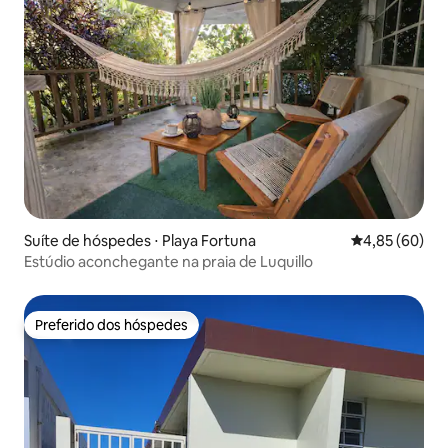
Suíte de hóspedes ⋅ Playa Fortuna
4,85 de uma a
4,85 (60)
Estúdio aconchegante na praia de Luquillo
Preferido dos hóspedes
Preferido dos hóspedes