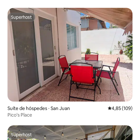
Superhost
Superhost
Suíte de hóspedes ⋅ San Juan
4,85 de uma av
4,85 (109)
Pico's Place
Superhost
Superhost