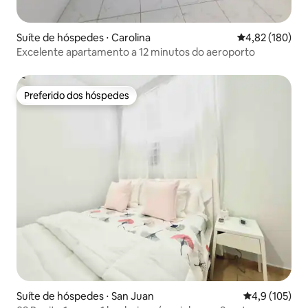
Suíte de hóspedes ⋅ Carolina
4,82 de uma av
4,82 (180)
Excelente apartamento a 12 minutos do aeroporto
Preferido dos hóspedes
Preferido dos hóspedes
Suíte de hóspedes ⋅ San Juan
4,9 de uma av
4,9 (105)