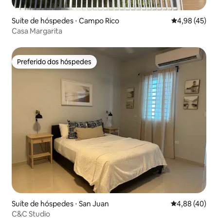
Suíte de hóspedes ⋅ Campo Rico
4,98 de uma a
4,98 (45)
Casa Margarita
Preferido dos hóspedes
Preferido dos hóspedes
Suíte de hóspedes ⋅ San Juan
4,88 de uma a
4,88 (40)
C&C Studio