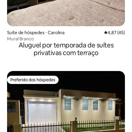
Suíte de hóspedes ⋅ Carolina
4,87 de uma a
4,87 (45)
Mural Branco
Aluguel por temporada de suítes
privativas com terraço
Preferido dos hóspedes
Preferido dos hóspedes