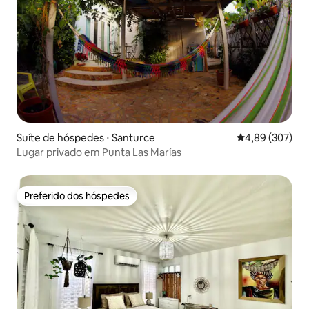
Suíte de hóspedes ⋅ Santurce
4,89 de uma ava
4,89 (307)
Lugar privado em Punta Las Marías
Preferido dos hóspedes
Preferido dos hóspedes