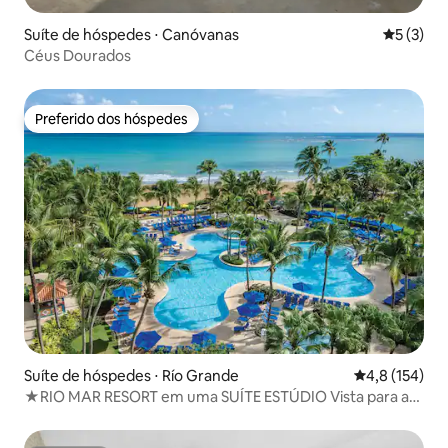
Suíte de hóspedes ⋅ Canóvanas
5 de uma 
5 (3)
Céus Dourados
Preferido dos hóspedes
Preferido dos hóspedes
Suíte de hóspedes ⋅ Río Grande
4,8 de uma av
4,8 (154)
★RIO MAR RESORT em uma SUÍTE ESTÚDIO Vista para a
★ montanha