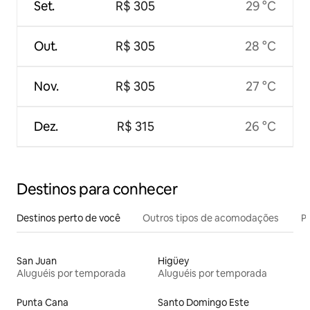
Set.
R$ 305
29 °C
Out.
R$ 305
28 °C
Nov.
R$ 305
27 °C
Dez.
R$ 315
26 °C
Destinos para conhecer
Destinos perto de você
Outros tipos de acomodações
Pr
San Juan
Higüey
Aluguéis por temporada
Aluguéis por temporada
Punta Cana
Santo Domingo Este