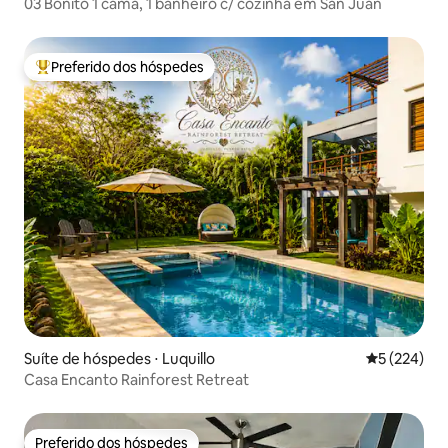
03 Bonito 1 cama, 1 banheiro c/ cozinha em San Juan
Preferido dos hóspedes
Entre os melhores preferidos dos hóspedes
Suíte de hóspedes ⋅ Luquillo
5 de uma av
5 (224)
Casa Encanto Rainforest Retreat
Preferido dos hóspedes