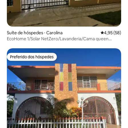
Suíte de hóspedes ⋅ Carolina
4,95 de uma a
4,95 (58)
EcoHome 1/Solar NetZero/Lavanderia/Cama queen
size/Estacionamento
Preferido dos hóspedes
Preferido dos hóspedes