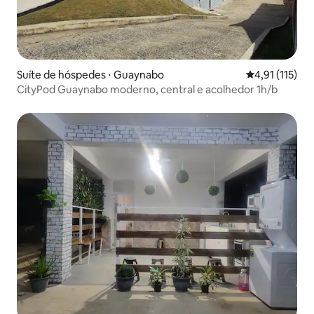
Suíte de hóspedes ⋅ Guaynabo
4,91 de uma av
4,91 (115)
CityPod Guaynabo moderno, central e acolhedor 1h/b