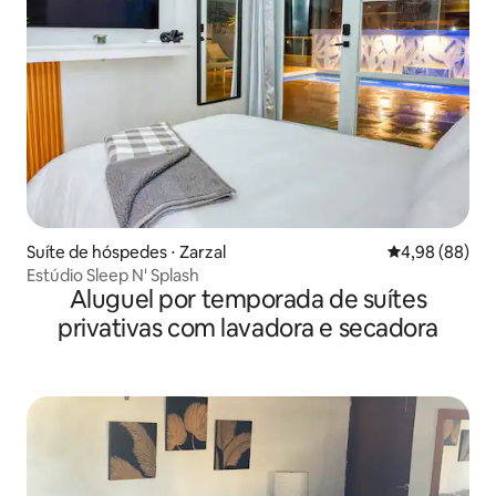
Suíte de hóspedes ⋅ Zarzal
4,98 de uma av
4,98 (88)
Estúdio Sleep N' Splash
Aluguel por temporada de suítes
privativas com lavadora e secadora