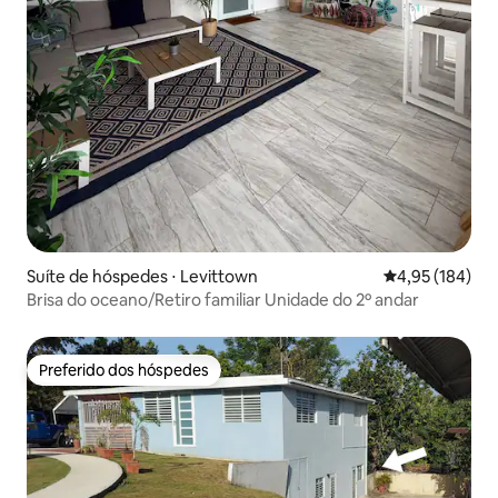
Suíte de hóspedes ⋅ Levittown
4,95 de uma av
4,95 (184)
Brisa do oceano/Retiro familiar Unidade do 2º andar
Preferido dos hóspedes
Preferido dos hóspedes