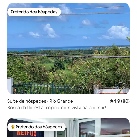
Preferido dos hóspedes
Preferido dos hóspedes
Suíte de hóspedes ⋅ Río Grande
4,9 de uma a
4,9 (80)
Borda da floresta tropical com vista para o mar!
Preferido dos hóspedes
Entre os melhores preferidos dos hóspedes