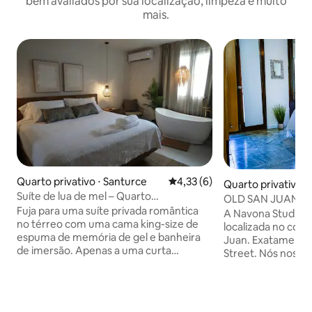
bem avaliados por sua localização, limpeza e muito
mais.
Quarto privativo ⋅ Santurce
4,33 de uma avaliação média d
4,33 (6)
Quarto privativo ⋅
Suíte de lua de mel – Quarto
OLD SAN JUAN, 
compartilhado no Ocean Park Beach
Fuja para uma suíte privada romântica
NAVONASTUDIO
A Navona Studios
Club
no térreo com uma cama king-size de
localizada no cora
espuma de memória de gel e banheira
Juan. Exatamente 
de imersão. Apenas a uma curta
Street. Nós nos e
caminhada da Ocean Park Beach e da
acessíveis, seguro
vibrante vida noturna na Calle Loiza.
localização da cida
Relaxe e descontraia com acesso a
sistema de satélit
comodidades compartilhadas projetadas
central, UMA cama