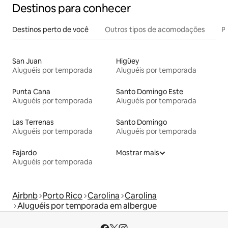
Destinos para conhecer
Destinos perto de você
Outros tipos de acomodações
Pr
San Juan
Higüey
Aluguéis por temporada
Aluguéis por temporada
Punta Cana
Santo Domingo Este
Aluguéis por temporada
Aluguéis por temporada
Las Terrenas
Santo Domingo
Aluguéis por temporada
Aluguéis por temporada
Fajardo
Mostrar mais
Aluguéis por temporada
Airbnb
Porto Rico
Carolina
Carolina
Aluguéis por temporada em albergue