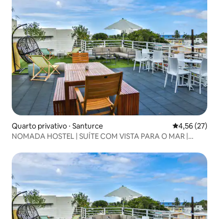
Quarto privativo ⋅ Santurce
4,56 de uma a
4,56 (27)
NOMADA HOSTEL | SUÍTE COM VISTA PARA O MAR |
BANHEIRO PRIVATIVO