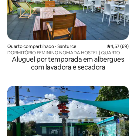
Quarto compartilhado ⋅ Santurce
4,57 de uma a
4,57 (69)
DORMITÓRIO FEMININO NOMADA HOSTEL | QUARTO
Aluguel por temporada em albergues
COMPARTILHADO E BANHEIRO
com lavadora e secadora