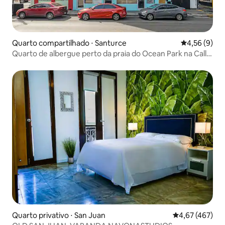
Quarto compartilhado ⋅ Santurce
4,56 de uma 
4,56 (9)
Quarto de albergue perto da praia do Ocean Park na Calle
Loiza
Quarto privativo ⋅ San Juan
4,67 de uma av
4,67 (467)