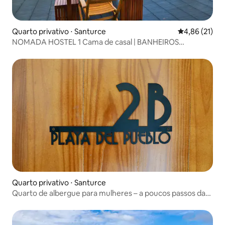
Quarto privativo ⋅ Santurce
4,86 de uma a
4,86 (21)
NOMADA HOSTEL 1 Cama de casal | BANHEIROS
COMPARTILHADOS
Quarto privativo ⋅ Santurce
Quarto de albergue para mulheres – a poucos passos da
praia de Ocean Park