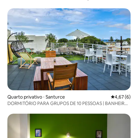
Quarto privativo ⋅ Santurce
4,67 de uma 
4,67 (6)
DORMITÓRIO PARA GRUPOS DE 10 PESSOAS | BANHEIROS
COMPARTILHADOS