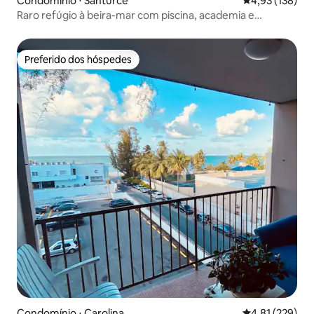
Condomínio ⋅ Santurce
4,93 de uma av
4,93 (138)
Raro refúgio à beira-mar com piscina, academia e
varanda!
Preferido dos hóspedes
Preferido dos hóspedes
Condomínio ⋅ Carolina
4,81 de uma av
4,81 (229)