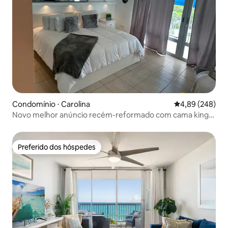
Condomínio ⋅ Carolina
4,89 de uma ava
4,89 (248)
Novo melhor anúncio recém-reformado com cama king
size
Preferido dos hóspedes
Preferido dos hóspedes