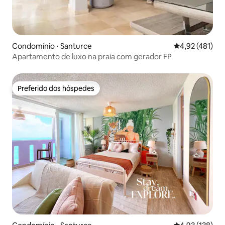
Condomínio ⋅ Santurce
4,92 de uma av
4,92 (481)
Apartamento de luxo na praia com gerador FP
Preferido dos hóspedes
Preferido dos hóspedes