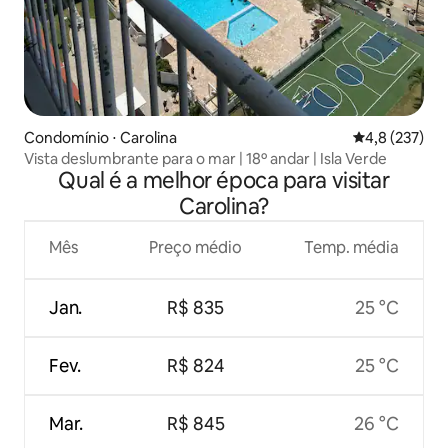
Condomínio ⋅ Carolina
4,8 de uma av
4,8 (237)
Vista deslumbrante para o mar | 18º andar | Isla Verde
Qual é a melhor época para visitar
Carolina?
Mês
Preço médio
Temp. média
Jan.
R$ 835
25 °C
Fev.
R$ 824
25 °C
Mar.
R$ 845
26 °C