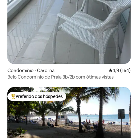
Condomínio ⋅ Carolina
4,9 de uma av
4,9 (164)
Belo Condomínio de Praia 3b/2b com ótimas vistas
Preferido dos hóspedes
Entre os melhores preferidos dos hóspedes