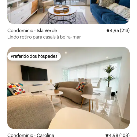
Condomínio ⋅ Isla Verde
4,95 de uma av
4,95 (213)
Lindo retiro para casais à beira-mar
Preferido dos hóspedes
Preferido dos hóspedes
Condomínio ⋅ Carolina
4,98 de uma av
4,98 (108)