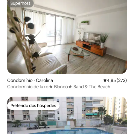
Superhost
Superhost
Condomínio ⋅ Carolina
4,85 de uma av
4,85 (272)
Condomínio de luxo★ Blanco★ Sand & The Beach
Preferido dos hóspedes
Preferido dos hóspedes