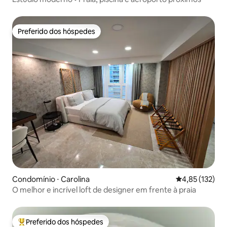
Preferido dos hóspedes
Preferido dos hóspedes
Condomínio ⋅ Carolina
4,85 de uma av
4,85 (132)
O melhor e incrível loft de designer em frente à praia
Preferido dos hóspedes
Entre os melhores preferidos dos hóspedes