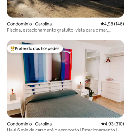
Condomínio ⋅ Carolina
4,98 de uma av
4,98 (146)
Piscina, estacionamento gratuito, vista para o mar,
segurança 24 horas
Preferido dos hóspedes
Entre os melhores preferidos dos hóspedes
Condomínio ⋅ Carolina
4,93 de uma av
4,93 (310)
Uau! 6 min de carro até o aeroporto | Estacionamento |