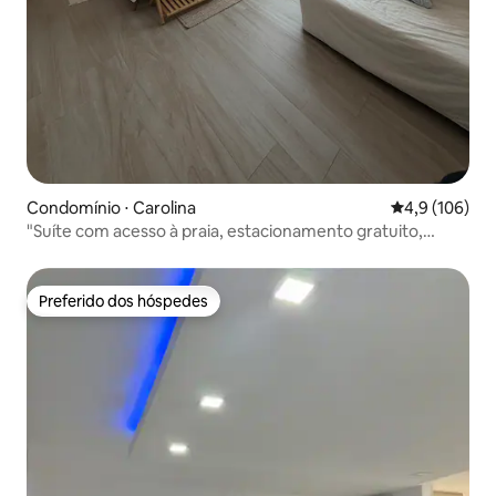
Condomínio ⋅ Carolina
4,9 de uma av
4,9 (106)
"Suíte com acesso à praia, estacionamento gratuito,
mercado, hotéis"
Preferido dos hóspedes
Preferido dos hóspedes