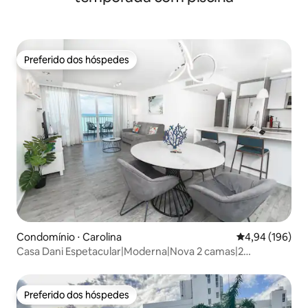
Preferido dos hóspedes
Preferido dos hóspedes
Condomínio ⋅ Carolina
4,94 de uma av
4,94 (196)
Casa Dani Espetacular|Moderna|Nova 2 camas|2
banheiros
Preferido dos hóspedes
Preferido dos hóspedes