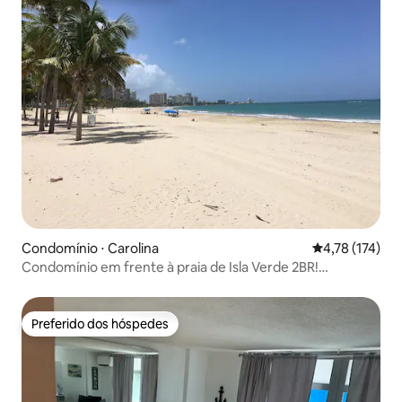
Condomínio ⋅ Carolina
4,78 de uma av
4,78 (174)
Condomínio em frente à praia de Isla Verde 2BR!
Estacionamento e piscina!
Preferido dos hóspedes
Preferido dos hóspedes