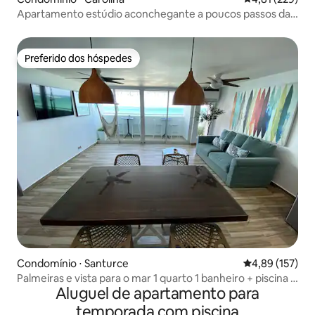
Apartamento estúdio aconchegante a poucos passos da
praia!
Preferido dos hóspedes
Preferido dos hóspedes
Condomínio ⋅ Santurce
4,89 de uma av
4,89 (157)
Palmeiras e vista para o mar 1 quarto 1 banheiro + piscina +
Aluguel de apartamento para
acesso à praia
temporada com piscina