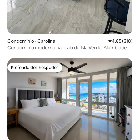
Condomínio ⋅ Carolina
4,85 de uma av
4,85 (318)
Condomínio moderno na praia de Isla Verde-Alambique
Preferido dos hóspedes
Preferido dos hóspedes