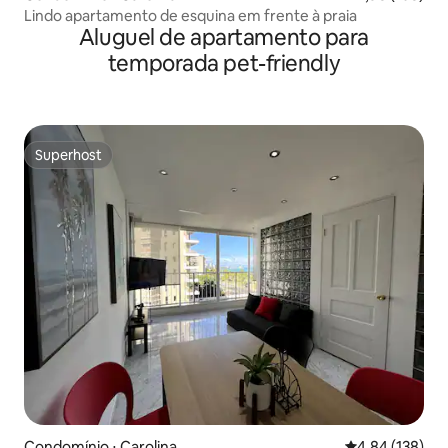
Lindo apartamento de esquina em frente à praia
Aluguel de apartamento para
temporada pet-friendly
Superhost
Superhost
Condomínio ⋅ Carolina
4,84 de uma av
4,84 (138)