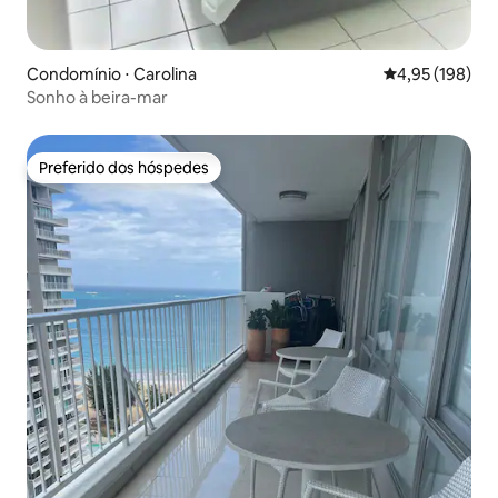
Condomínio ⋅ Carolina
4,95 de uma av
4,95 (198)
Sonho à beira-mar
Preferido dos hóspedes
Preferido dos hóspedes