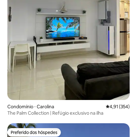
Condomínio ⋅ Carolina
4,91 de uma av
4,91 (354)
The Palm Collection | Refúgio exclusivo na ilha
Preferido dos hóspedes
Preferido dos hóspedes