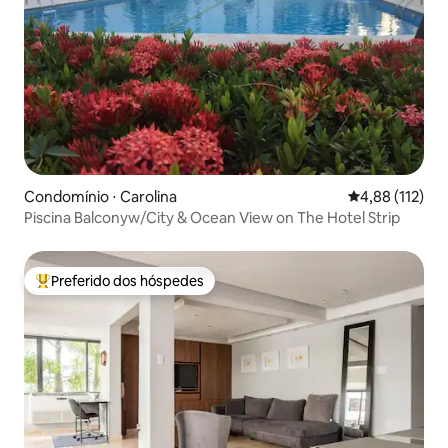
Condomínio ⋅ Carolina
4,88 de uma av
4,88 (112)
Piscina Balconyw/City & Ocean View on The Hotel Strip
Preferido dos hóspedes
Entre os melhores preferidos dos hóspedes