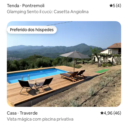
Tenda ⋅ Pontremoli
5 de uma 
5 (4)
Glamping Sento il cucù: Casetta Angiolina
Preferido dos hóspedes
Preferido dos hóspedes
Casa ⋅ Traverde
4,96 de uma a
4,96 (46)
Vista mágica com piscina privativa