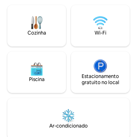
uma confortável cama de casal. Wi-Fi,
de paz e tranquilidade. Luz 
ar-condicionado, Smart TV e produtos
brisas do mar e o
de higiene pessoal de cortesia. Um lugar
preenchem cada q
tranquilo e pacífico, em um dos locais
moderno e refres
mais espetaculares de Riomaggiore e a
elegante na suíte
apenas 5 minutos a pé do centro da
esforçando para q
Cozinha
Wi-Fi
cidade.
férias em Cinque
morador local!
Estacionamento
Piscina
gratuito no local
Ar-condicionado