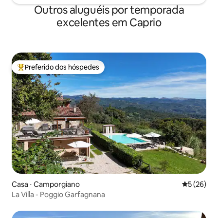
Outros aluguéis por temporada
excelentes em Caprio
Preferido dos hóspedes
Entre os melhores preferidos dos hóspedes
Casa ⋅ Camporgiano
5 de uma a
5 (26)
La Villa - Poggio Garfagnana