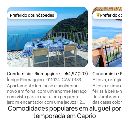
Preferido dos hóspedes
Preferido dos 
Preferido dos hóspedes
Entre os melhore
Condomínio ⋅ Riomaggiore
4,97 de uma avaliação média de 
4,97 (207)
Condomínio ⋅ Rio
Índigo Riomaggiore 011024-CAV-0133
Alcova, refúgio d
Apartamento luminoso e acolhedor,
Alcova é uma enc
novo em folha, com um enorme terraço
férias à beira-mar
com vista para o mar e um pequeno
deslumbrantes do
jardim encantador com uma jacuzzi. 2
das casas colorid
Comodidades populares em aluguel por
quartos decorados aconchegantes, com
vinhedos em terraç
um banheiro privativo cada, uma sala de
privativo deste a
temporada em Caprio
estar com uma cozinha totalmente
cobertura. Perto de tudo, mas em um
equipada e um sofá que pode se tornar
local escondido o