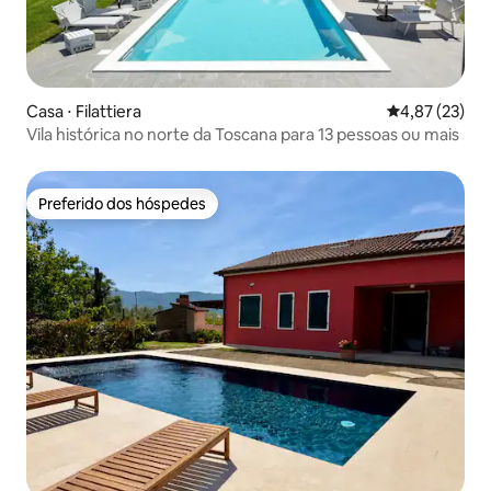
Casa ⋅ Filattiera
4,87 de uma a
4,87 (23)
Vila histórica no norte da Toscana para 13 pessoas ou mais
Preferido dos hóspedes
Preferido dos hóspedes