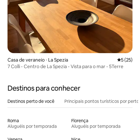
Casa de veraneio ⋅ La Spezia
5 de uma a
5 (25)
7 Colli - Centro de La Spezia - Vista para o mar - 5Terre
Destinos para conhecer
Destinos perto de você
Principais pontos turísticos por perto
Roma
Florença
Aluguéis por temporada
Aluguéis por temporada
Veneza
Nice