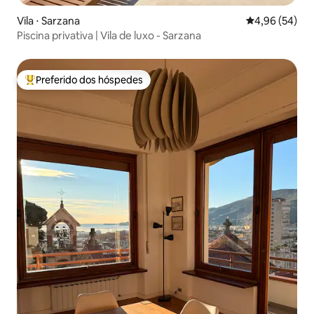
Vila ⋅ Sarzana
4,96 de uma a
4,96 (54)
Piscina privativa | Vila de luxo - Sarzana
Preferido dos hóspedes
Entre os melhores preferidos dos hóspedes