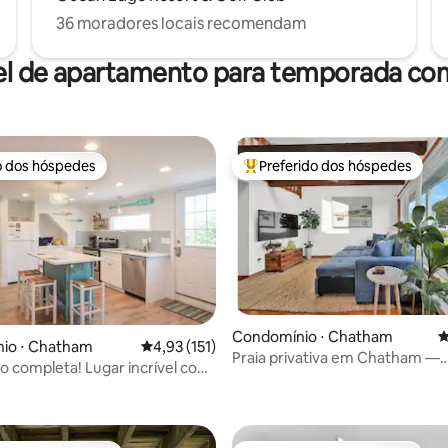
36 moradores locais recomendam
el de apartamento para temporada com
o dos hóspedes
Preferido dos hóspedes
o dos hóspedes
Entre os melhores preferidos d
édia de 5, 114 avaliações
Condomínio ⋅ Chatham
4
io ⋅ Chatham
4,93 de uma avaliação média de 5, 151 avalia
4,93 (151)
Praia privativa em Chatham —
 completa! Lugar incrível com
capacidade para 5 pessoas