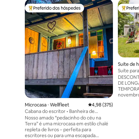
Preferido dos hóspedes
Prefe
Entre os melhores preferidos dos hóspedes
Entre os
Suíte de 
h
Suíte par
DESCONT
DE LONG
TEMPORAD
novembro
Luxuosa s
Microcasa ⋅ Wellfleet
4,98 de uma avaliação m
4,98 (375)
com onze
Cabana do escritor • Banheira de
anexa para
hidromassagem no local e sauna a lenha
Nosso amado “pedacinho do céu na
deck e e
Terra” é uma microcasa em estilo chalé
tranquilo
repleta de livros – perfeita para
tem a ofe
escritores ou para uma escapada
com ar-co