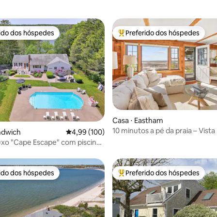
rido dos hóspedes
Preferido dos hóspedes
 melhores preferidos dos hóspedes
Entre os melhores preferidos d
Casa ⋅ Eastham
10 minutos a pé da praia – Vista 
édia de 5, 389 avaliações
ndwich
4,99 de uma avaliação média de 5, 100 avalia
4,99 (100)
deck enorme
uxo "Cape Escape" com piscina
 praia.
rido dos hóspedes
Preferido dos hóspedes
 melhores preferidos dos hóspedes
Entre os melhores preferidos d