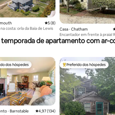
 média de 5, 3 avaliações
armouth
5 de uma avaliação média de 5, 8 avalia
5 (8)
 na costa: orla da Baía de Lewis
Casa ⋅ Chatham
4
Encantador em frente à praia!
r temporada de apartamento com ar-c
reformado.
rido dos hóspedes
Preferido dos hóspedes
 melhores preferidos dos hóspedes
Entre os melhores preferidos d
to ⋅ Barnstable
4,97 de uma avaliação média de 5, 134 avalia
4,97 (134)