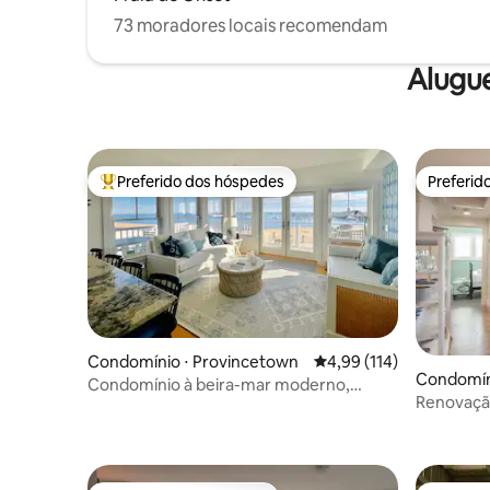
73 moradores locais recomendam
Alugu
Preferido dos hóspedes
Preferid
Entre os melhores preferidos dos hóspedes
Preferid
Condomínio ⋅ Provincetown
4,99 de uma avaliação m
4,99 (114)
Condomín
Condomínio à beira-mar moderno,
Renovação
ótimas vistas e localização!
vistas!