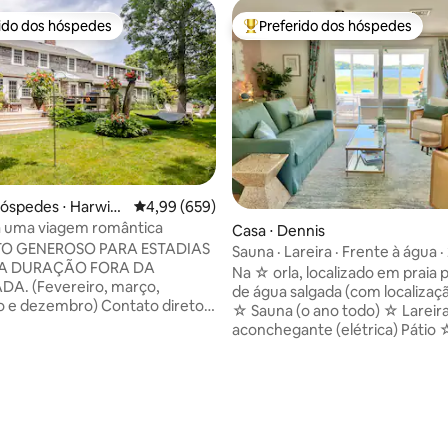
rido dos hóspedes
Preferido dos hóspedes
 melhores preferidos dos hóspedes
Entre os melhores preferidos d
hóspedes ⋅ Harwic
4,99 de uma avaliação média de 5, 659 avalia
4,99 (659)
a uma viagem romântica
Casa ⋅ Dennis
O GENEROSO PARA ESTADIAS
Sauna · Lareira · Frente à água 
A DURAÇÃO FORA DA
king · Cães permitidos
Na ☆ orla, localizado em praia p
A. (Fevereiro, março,
de água salgada (com localizaçã
 e dezembro) Contato direto.
☆ Sauna (o ano todo) ☆ Lareir
uíte privativa de um quarto,
aconchegante (elétrica) Pátio 
édia de 5, 375 avaliações
 anos de idade, com garagem
estações ☆ 1% doado para org
 dois carros, entrada privativa,
sem fins lucrativos do Cabo ☆ 
stacionamento em um bairro
e 2 pranchas de remo ☆ Foguei
, central para tudo o que o Cabo
livre e grelha a carvão ☆ Espaço de
recer. Lindamente mobiliado
trabalho amplo ☆ Dog Friendl
ndicionado central, lareira a
Lavadora/secadora ☆ 2 Camas