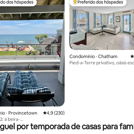
rido dos hóspedes
Preferido dos hóspedes
 melhores preferidos dos hóspedes
Entre os melhores preferidos d
Condomínio ⋅ Chatham
4
Pied-a-Terre privativo, oásis e
édia de 5, 250 avaliações
na vila.
io ⋅ Provincetown
4,9 de uma avaliação média de 5, 230 avalia
4,9 (230)
: à beira-
guel por temporada de casas para famí
cionamento/animais de
o são bem-vindos