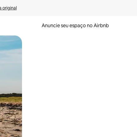
 original
Anuncie seu espaço no Airbnb
 deslizando o dedo na tela.