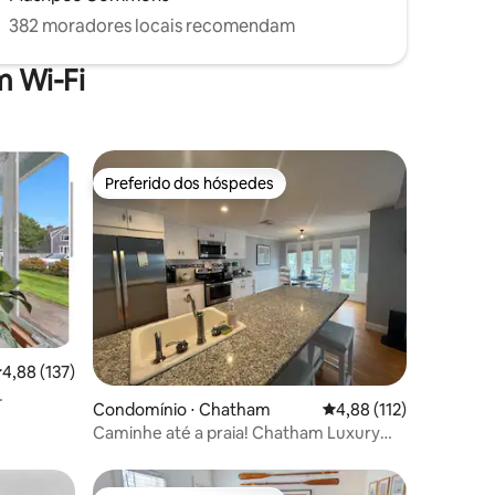
382 moradores locais recomendam
 Wi-Fi
Preferido dos hóspedes
os hóspedes
Preferido dos hóspedes
,88 de uma avaliação média de 5, 137 avaliações
4,88 (137)
ções
Condomínio ⋅ Chatham
4,88 de uma avaliação 
4,88 (112)
Caminhe até a praia! Chatham Luxury
perto do centro da cidade, CBI!