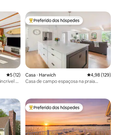
Preferido dos hóspedes
os hóspedes
Entre os melhores preferidos dos hóspedes
5 de uma avaliação média de 5, 12 avaliações
5 (12)
Casa ⋅ Harwich
4,98 de uma avaliação 
4,98 (129)
incrível e
Casa de campo espaçosa na praia
ções
Wychmere < 4 min Central AC
Preferido dos hóspedes
os hóspedes
Entre os melhores preferidos dos hóspedes