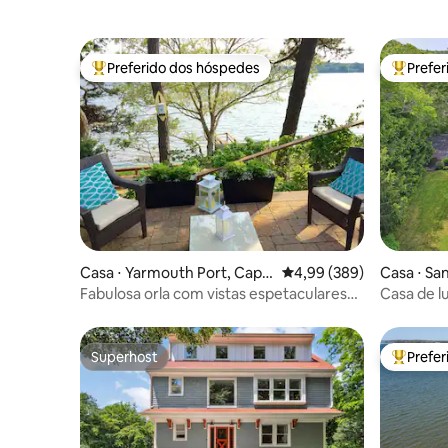
Preferido dos hóspedes
Prefe
Entre os melhores preferidos dos hóspedes
Entre os
Casa ⋅ Yarmouth Port, Cape
4,99 de uma avaliação m
4,99 (389)
Casa ⋅ Sa
Cod
Fabulosa orla com vistas espetaculares
Casa de l
do pôr do sol!
e acesso à
Superhost
Prefe
Superhost
Entre os