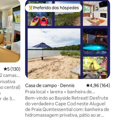
Casa de 
Preferido dos hóspedes
Prefe
os hóspedes
Entre os melhores preferidos dos hóspedes
Entre o
Casa de 
com vist
Aprecie a
caminhan
pitoresca
saboreie
nascer d
de Nantucke
alteraçõ
de mármo
ções
Perto dal
5 de uma avaliação média de 5, 130 avaliações
5 (130)
fazer co
parque aq
· 2 camas
passeios 
rivativa
Casa de campo ⋅ Dennis
4,96 de uma avaliação 
4,96 (164)
mais. Você estará em paz e cheio de
o central)
serenida
Praia local + lareira + banheira de
a
Cod. Não
hidromassagem sob as estrelas*
Bem-vindo ao Bayside Retreat! Desfrute
☆ de 3
você!
do verdadeiro Cape Cod neste Aluguel
anizações
de Praia Quintessential com: banheira de
2 caiaques
hidromassagem privativa, pátio ao ar
ra ao ar
livre e sofá em um quintal tranquilo 🕊️ 2 ️⃣
Caiaques - Chuveiro ao ar livre -
y ☆
Churrasqueira a gás Lareira 🔥 a gás
 King com