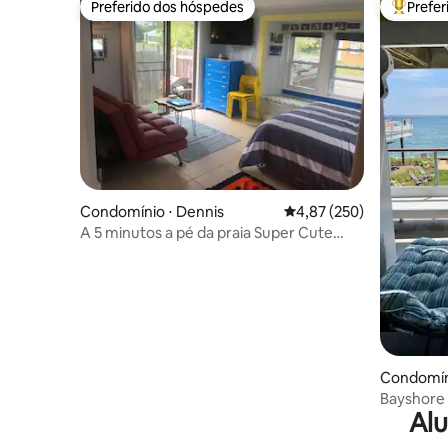
Preferido dos hóspedes
Prefe
Preferido dos hóspedes
Entre os
Condomínio ⋅ Dennis
4,87 de uma avaliação m
4,87 (250)
A 5 minutos a pé da praia Super Cute
Beach Condo
Condomín
Bayshore 2
Alu
mar/esta
estimaçã