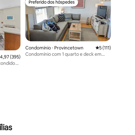
Preferido dos hóspedes
os hóspedes
Preferido dos hóspedes
Condomínio ⋅ Provincetown
5 de uma avaliação 
5 (111)
Condomínio com 1 quarto e deck em
,97 de uma avaliação média de 5, 395 avaliações
4,97 (395)
frente ao porto e à praia de Ptown!
scondido
ções
lias