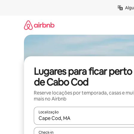
Pular
Algu
para
o
conteúdo
Lugares para ficar perto
de Cabo Cod
Reserve locações por temporada, casas e mu
mais no Airbnb
Localização
Quando os resultados estiverem disponíveis, expl
Check-in