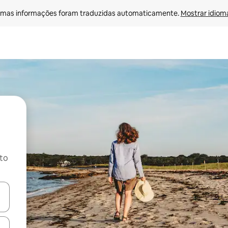
mas informações foram traduzidas automaticamente. 
Mostrar idioma
ito
ore-os usando as seta para cima e para baixo do teclado ou tocando e