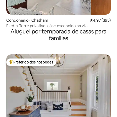
Condomínio ⋅ Chatham
4,97 de uma av
4,97 (395)
Pied-a-Terre privativo, oásis escondido na vila.
Aluguel por temporada de casas para
famílias
Preferido dos hóspedes
Entre os melhores preferidos dos hóspedes