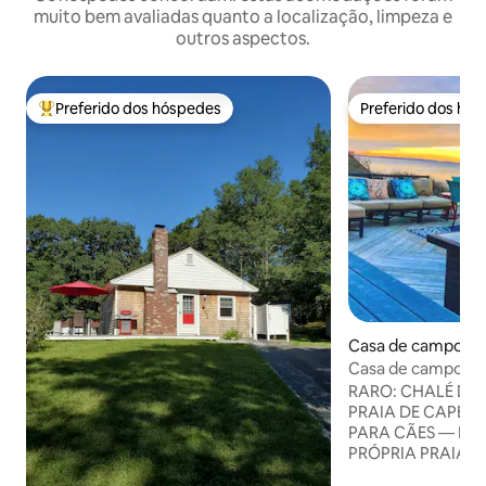
muito bem avaliadas quanto a localização, limpeza e
outros aspectos.
Preferido dos hóspedes
Preferido dos hó
Entre os melhores preferidos dos hóspedes
Preferido dos hó
Casa de campo ⋅ 
Casa de campo à b
privativa ~ Lil Sea 
RARO: CHALÉ DIR
PRAIA DE CAPE 
PARA CÃES — LO
PRÓPRIA PRAIA 
CHALÉ! Lil 'Sea Sass é uma casa de praia