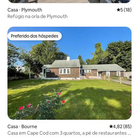
Casa ⋅ Plymouth
5 de uma a
5 (18)
Refúgio na orla de Plymouth
Preferido dos hóspedes
Preferido dos hóspedes
Casa ⋅ Bourne
4,82 de uma a
4,82 (85)
Casa em Cape Cod com 3 quartos, a pé de restaurantes e
do canal