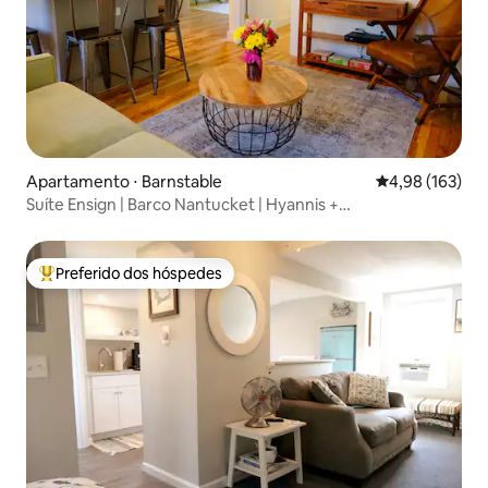
Apartamento ⋅ Barnstable
4,98 de uma av
4,98 (163)
Suíte Ensign | Barco Nantucket | Hyannis +
Estacionamento
Preferido dos hóspedes
Entre os melhores preferidos dos hóspedes