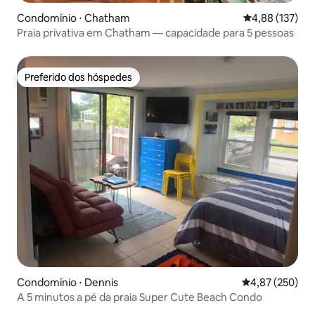
Condomínio ⋅ Chatham
4,88 de uma av
4,88 (137)
Praia privativa em Chatham — capacidade para 5 pessoas
Preferido dos hóspedes
Preferido dos hóspedes
Condomínio ⋅ Dennis
4,87 de uma av
4,87 (250)
A 5 minutos a pé da praia Super Cute Beach Condo