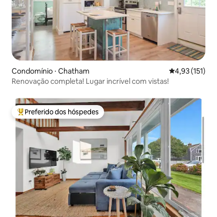
Condomínio ⋅ Chatham
4,93 de uma av
4,93 (151)
Renovação completa! Lugar incrível com vistas!
Preferido dos hóspedes
Entre os melhores preferidos dos hóspedes