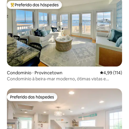
Preferido dos hóspedes
Entre os melhores preferidos dos hóspedes
Condomínio ⋅ Provincetown
4,99 de uma av
4,99 (114)
Condomínio à beira-mar moderno, ótimas vistas e
localização!
Preferido dos hóspedes
Preferido dos hóspedes