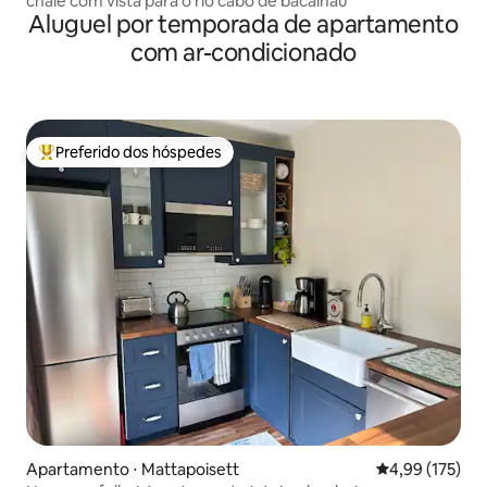
chalé com vista para o rio cabo de bacalhau
Aluguel por temporada de apartamento
com ar-condicionado
Preferido dos hóspedes
Entre os melhores preferidos dos hóspedes
Apartamento ⋅ Mattapoisett
4,99 de uma av
4,99 (175)