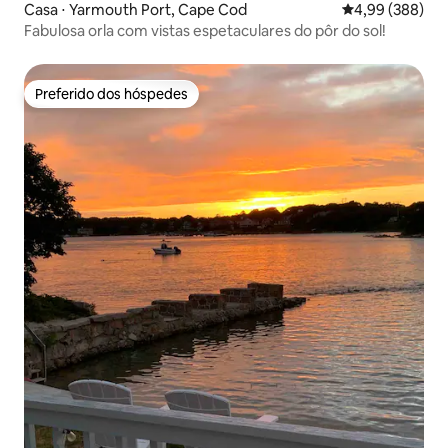
Casa ⋅ Yarmouth Port, Cape Cod
4,99 de uma ava
4,99 (388)
Fabulosa orla com vistas espetaculares do pôr do sol!
Preferido dos hóspedes
Preferido dos hóspedes