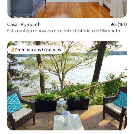
Casa ⋅ Plymouth
5 de uma av
5 (161)
Estilo antigo renovado no centro histórico de Plymouth
Preferido dos hóspedes
Entre os melhores preferidos dos hóspedes