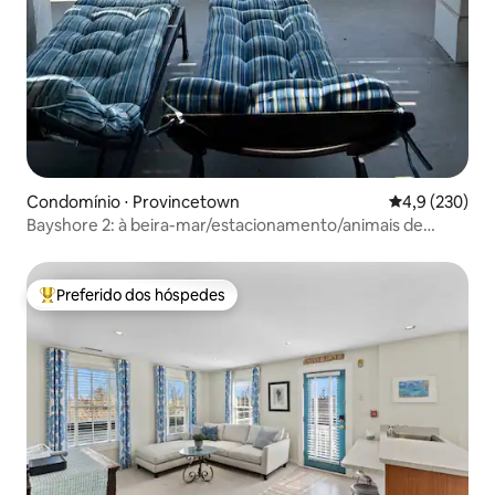
Condomínio ⋅ Provincetown
4,9 de uma av
4,9 (230)
Bayshore 2: à beira-mar/estacionamento/animais de
estimação são bem-vindos
Preferido dos hóspedes
Entre os melhores preferidos dos hóspedes