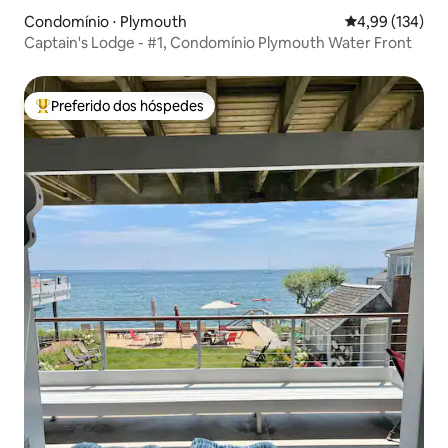
Condomínio ⋅ Plymouth
4,99 de uma av
4,99 (134)
Captain's Lodge - #1, Condomínio Plymouth Water Front
Preferido dos hóspedes
Entre os melhores preferidos dos hóspedes