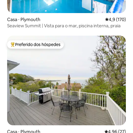
Casa ⋅ Plymouth
4,9 de uma av
4,9 (170)
Seaview Summit | Vista para o mar, piscina interna, praia
Preferido dos hóspedes
Entre os melhores preferidos dos hóspedes
Casa ⋅ Plymouth
4,96 de uma a
4,96 (27)