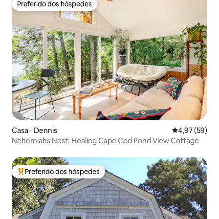
Preferido dos hóspedes
Preferido dos hóspedes
Casa ⋅ Dennis
4,97 de uma a
4,97 (59)
Nehemiahs Nest: Healing Cape Cod Pond View Cottage
Preferido dos hóspedes
Entre os melhores preferidos dos hóspedes