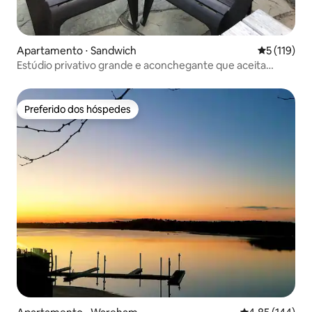
Apartamento ⋅ Sandwich
5 de uma av
5 (119)
Estúdio privativo grande e aconchegante que aceita
animais de estimação
Preferido dos hóspedes
Preferido dos hóspedes