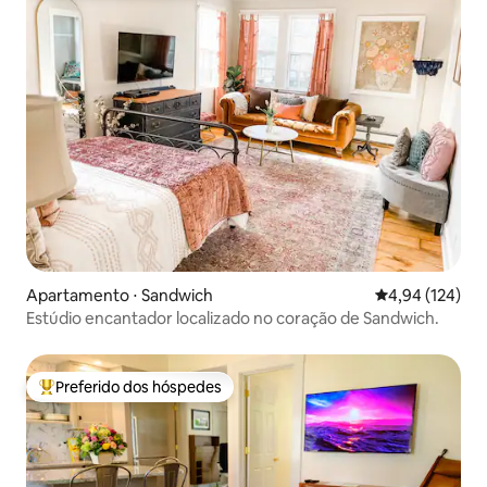
Apartamento ⋅ Sandwich
4,94 de uma av
4,94 (124)
Estúdio encantador localizado no coração de Sandwich.
Preferido dos hóspedes
Entre os melhores preferidos dos hóspedes