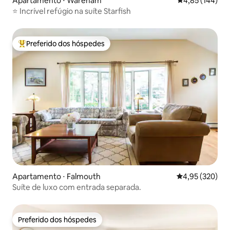
Apartamento ⋅ Wareham
4,85 de uma av
4,85 (144)
⭐ Incrível refúgio na suíte Starfish
Preferido dos hóspedes
Entre os melhores preferidos dos hóspedes
Apartamento ⋅ Falmouth
4,95 de uma av
4,95 (320)
Suíte de luxo com entrada separada.
Preferido dos hóspedes
Preferido dos hóspedes