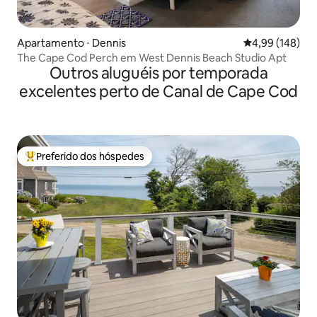
Apartamento ⋅ Dennis
4,99 de uma av
4,99 (148)
The Cape Cod Perch em West Dennis Beach Studio Apt
Outros aluguéis por temporada
excelentes perto de Canal de Cape Cod
Preferido dos hóspedes
Entre os melhores preferidos dos hóspedes