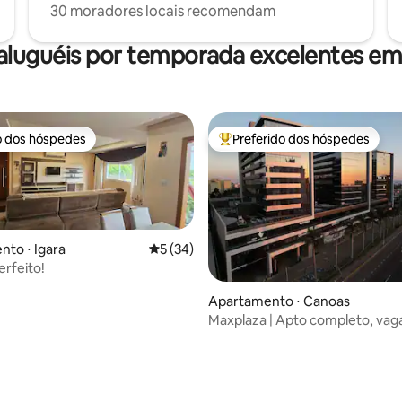
30 moradores locais recomendam
aluguéis por temporada excelentes e
o dos hóspedes
Preferido dos hóspedes
o dos hóspedes
Entre os melhores preferidos d
to ⋅ Igara
5 de uma avaliação média de 5, 34 avalia
5 (34)
erfeito!
Apartamento ⋅ Canoas
Maxplaza | Apto completo, vaga,
academia