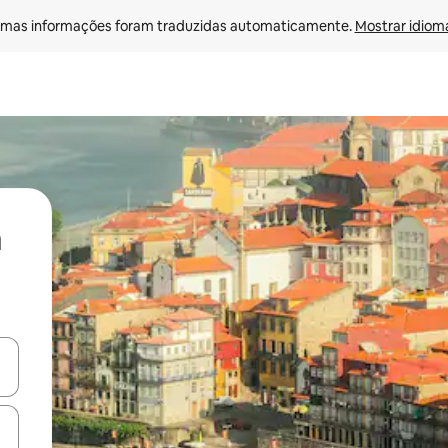
mas informações foram traduzidas automaticamente. 
Mostrar idioma
ore-os usando as seta para cima e para baixo do teclado ou tocando e