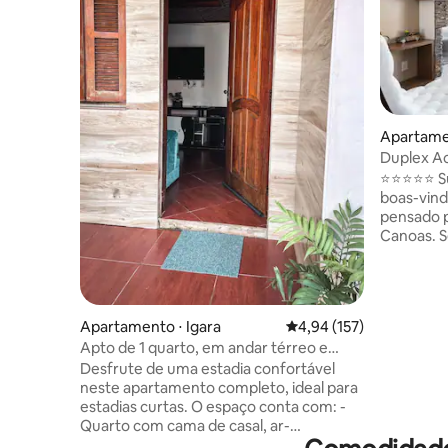
Apartamen
Duplex Ac
da ULBRA
⭐⭐⭐⭐⭐ Sup
boas-vindas! Imagine-se em 
pensado 
Canoas. S
estudos n
você enco
conforto 
Comece o 
Apartamento ⋅ Igara
4,94 de uma avaliação m
4,94 (157)
termine c
Apto de 1 quarto, em andar térreo e
Você pode
estacionamento
Desfrute de uma estadia confortável
em apenas
neste apartamento completo, ideal para
ou um jan
estadias curtas. O espaço conta com: -
minutos de
Quarto com cama de casal, ar-
chegada e
condicionado e mesa de escritório. -