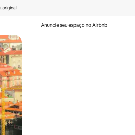
 original
Anuncie seu espaço no Airbnb
 deslizando o dedo na tela.