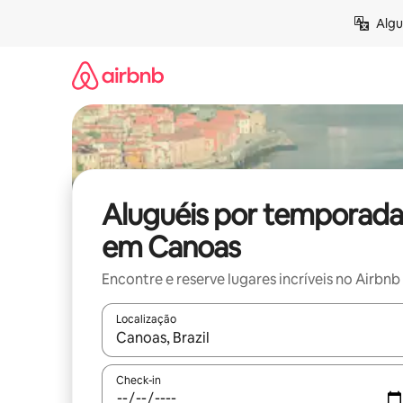
Pular
Algu
para
o
conteúdo
Aluguéis por temporada
em Canoas
Encontre e reserve lugares incríveis no Airbnb
Localização
Quando os resultados estiverem disponíveis, expl
Check-in