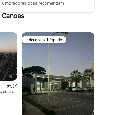
8 moradores locais recomendam
m Canoas
Preferido dos hóspedes
os hóspedes
Preferido dos hóspedes
ções
5 de uma avaliação média de 5, 7 avaliações
5 (7)
 piscina,