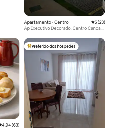
Apartamento ⋅ Centro
5 de uma avaliação
5 (23)
Ap Executivo Decorado. Centro Canoas,
PróxAeroport
Preferido dos hóspedes
Entre os melhores preferidos dos hóspedes
ções
4,94 de uma avaliação média de 5, 63 avaliações
4,94 (63)