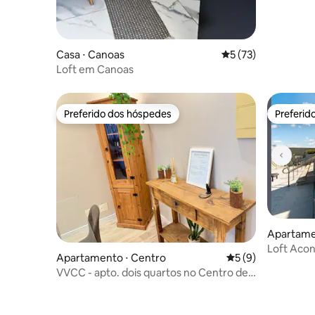
Casa ⋅ Canoas
5 de uma avaliação 
5 (73)
Loft em Canoas
Preferido dos hóspedes
Preferid
Preferido dos hóspedes
Preferid
Apartame
Loft Aco
Apartamento ⋅ Centro
5 de uma avaliação
5 (9)
VVCC - apto. dois quartos no Centro de
Canoas