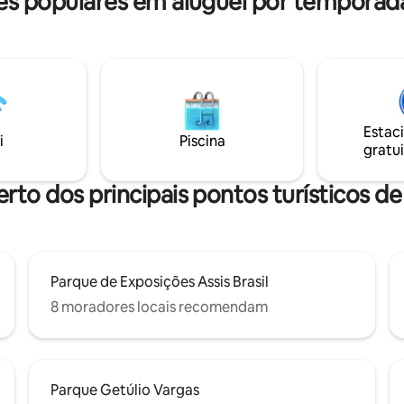
s populares em aluguel por temporad
Estac
i
Piscina
gratui
erto dos principais pontos turísticos d
Parque de Exposições Assis Brasil
8 moradores locais recomendam
Parque Getúlio Vargas