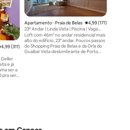
arquitet
vista exu
diretame
condomín
Apartamento ⋅ Praia de Belas
4,99 de uma avaliação 
4,99 (171)
privacida
23º Andar | Linda Vista | Piscina | Vaga
lagos, a 
Privativa
Loft com 46m² no andar residencial mais
padrão co
ções
alto do edifício, 23° andar. Poucos passos
grãos e c
do Shopping Praia de Belas e da Orla do
,99 de uma avaliação média de 5, 311 avaliações
4,99 (311)
com móve
Guaíba! Vista deslumbrante de Porto
suspensa 
Alegre! Trend City Residencial / Trend
Home Off
 Geller
Orla 💪 Academia 🏊‍♂️ Piscina aquecida 🚗
plantas e
Garagem coberta 📺 2 Smart TV Netflix ❄️
para um 
Ar-condicionado 📶 Wi-Fi rápido 🧳
 pra ser a
Roupeiro espaçoso 🛏️ Cama confortável
fã de
🪟 Cortinas 🚿 Chuveiro estilo hotel 💇‍♀️
se fosse
Secador de cabelo 🍳 Cozinha equipada
🍷 Abridor de vinho 🧺 Máquina lava e
om cerca
seca 👕 Ferro de passar.
h,
rvas de
 aqui pelo
ataforma,
tos.