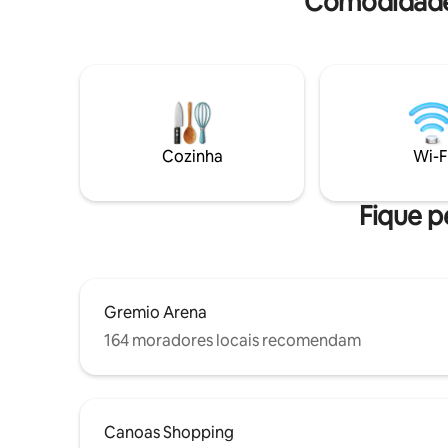
Comodidade
Cozinha equipada com geladeira, fogão,
utensílios básicos e alguns condimentos
(sal, açúcar, café..). - Sala de estar com
sofá e TV. - Banheiro com chuveiro
elétrico e secador de cabelos. Além
disso, o imóvel oferece: -
Estacionamento descoberto com portão
eletrônico e câmeras de segurança . -
Cozinha
Wi-F
Lavanderia compartilhada.
Fique p
Gremio Arena
164 moradores locais recomendam
Canoas Shopping