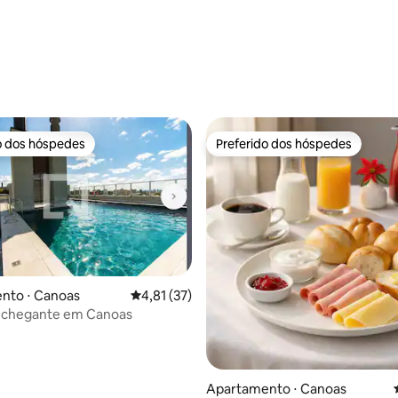
média de 5, 73 avaliações
o dos hóspedes
Preferido dos hóspedes
o dos hóspedes
Preferido dos hóspedes
nto ⋅ Canoas
4,81 de uma avaliação média de 5, 37 avalia
4,81 (37)
nchegante em Canoas
 média de 5, 9 avaliações
Apartamento ⋅ Canoas