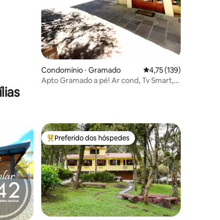
Condomínio ⋅ Gramado
4,75 de uma avaliação 
4,75 (139)
Apto Gramado a pé! Ar cond, Tv Smart,
lias
Wi-fi, Vaga!
Preferido dos hóspedes
os hóspedes
Entre os melhores preferidos dos hóspedes