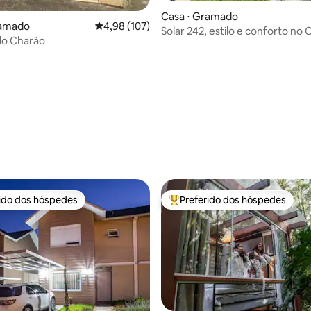
Casa ⋅ Gramado
ramado
4,98 de uma avaliação média de 5, 107 avalia
4,98 (107)
Solar 242, estilo e conforto no
do Charão
Gramado!
édia de 5, 178 avaliações
rido dos hóspedes
Preferido dos hóspedes
 melhores preferidos dos hóspedes
Entre os melhores preferidos d