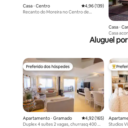
Casa ⋅ Centro
4,96 de uma avaliação m
4,96 (139)
Recanto do Moreira no Centro de
Gramado - RS
Casa ⋅ Ca
Casa aco
Aluguel po
Preferido dos hóspedes
Prefe
Preferido dos hóspedes
Entre os
Apartamento ⋅ Gramado
4,92 de uma avaliação m
4,92 (165)
Apartame
Duplex 4 suítes 2 vagas, churrasq 400 m
Studios V