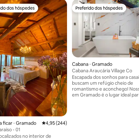
rido dos hóspedes
Preferido dos hóspedes
 melhores preferidos dos hóspedes
Preferido dos hóspedes
 média de 5, 3 avaliações
Cabana ⋅ Gramado
Cabana Araucária Village Co
Escapada dos sonhos para casa
buscam um refúgio cheio de
romantismo e aconchego! Nos
em Gramado é o lugar ideal pa
as energias ao lado de quem v
Com um clima intimista, cercad
natureza e a paz da Serra Gaúc
você encontra o equilíbrio perf
a ficar ⋅ Gramado
4,95 de uma avaliação média de 5, 244 avalia
4,95 (244)
conforto, charme e tranquilida
raíso - 01
Aproveite o melhor da naturez
ocalizados no interior de
hospitalidade serrana com todo