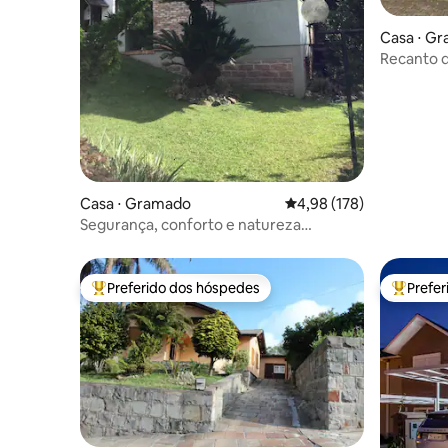
Casa ⋅ G
Recanto 
Casa ⋅ Gramado
4,98 de uma avaliação m
4,98 (178)
Segurança, conforto e natureza
exuberante
Preferido dos hóspedes
Prefe
Entre os melhores preferidos dos hóspedes
Entre os