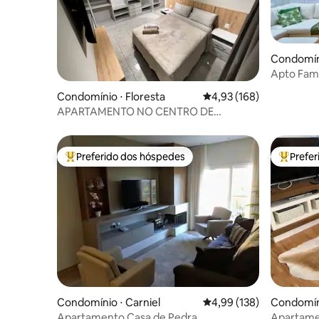
Condomín
Apto Fami
Fechado|L
Condomínio ⋅ Floresta
4,93 de uma avaliação m
4,93 (168)
APARTAMENTO NO CENTRO DE
GRAMADO-RS
Preferido dos hóspedes
Prefe
Entre os melhores preferidos dos hóspedes
Entre os
Condomínio ⋅ Carniel
4,99 de uma avaliação m
4,99 (138)
Condomíni
Apartamento Casa de Pedra
Apartame