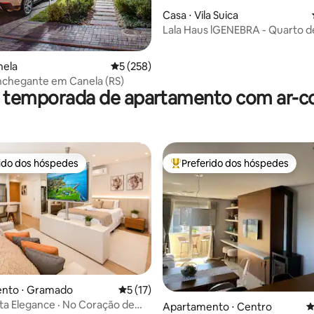
édia de 5, 139 avaliações
Casa ⋅ Vila Suica
Lala Haus lGENEBRA - 
nela
5 de uma avaliação média de 5, 258 avalia
5 (258)
nchegante em Canela (RS)
r temporada de apartamento com ar-c
rido dos hóspedes
Preferido dos hóspedes
 melhores preferidos dos hóspedes
Entre os melhores preferidos d
édia de 5, 165 avaliações
nto ⋅ Gramado
5 de uma avaliação média de 5, 17 avalia
5 (17)
ita Elegance · No Coração de
Apartamento ⋅ Centro
4