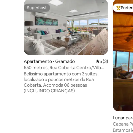
Superhost
Prefe
Superhost
Entre os
Apartamento ⋅ Gramado
5 de uma avaliação
5 (3)
650 metros, Rua Coberta Centro/Villa
Verde 202A
Belíssimo apartamento com 3 suítes,
localizado a poucos metros da Rua
Coberta. Acomoda 06 pessoas
(INCLUINDO CRIANÇAS)
(CONSIDERADO Bebê: abaixo de 02
anos). Endereço: Rua Luis Bezi nº 111 –
Centro – Gramado Administrado por
Diego Oliveira Imóveis ME * Cozinha
Lugar par
completa com utensílios domésticos e
Cabana Pa
eletrodomésticos. * Sala de estar com
Estamos l
smart TV, ar condicionado quente e frio e