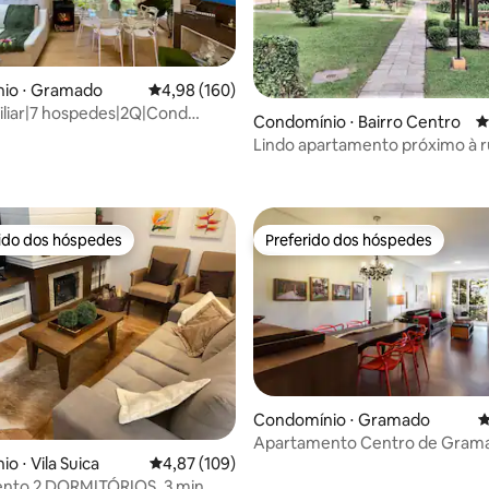
io ⋅ Gramado
4,98 de uma avaliação média de 5, 160 avalia
4,98 (160)
liar|7 hospedes|2Q|Cond
Condomínio ⋅ Bairro Centro
4
areira
Lindo apartamento próximo à 
édia de 5, 168 avaliações
coberta!
rido dos hóspedes
Preferido dos hóspedes
 melhores preferidos dos hóspedes
Preferido dos hóspedes
Condomínio ⋅ Gramado
4
Apartamento Centro de Gram
édia de 5, 138 avaliações
o ⋅ Vila Suica
4,87 de uma avaliação média de 5, 109 avalia
4,87 (109)
nto 2 DORMITÓRIOS, 3 min