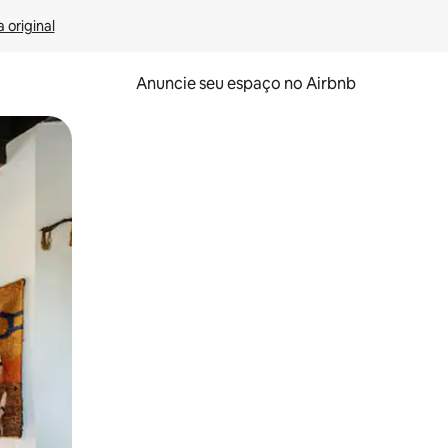
 original
Anuncie seu espaço no Airbnb
 deslizando o dedo na tela.