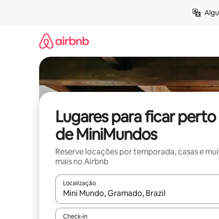
Pular
Algu
para
o
conteúdo
Lugares para ficar perto
de MiniMundos
Reserve locações por temporada, casas e mu
mais no Airbnb
Localização
Quando os resultados estiverem disponíveis, expl
Check-in