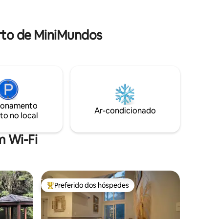
ocê
garagem. Localizado em local silencioso
e arborizado. Perfeito para quem busca
VEIROS
boa gastronomia, conforto e
rto de MiniMundos
tranquilidade.
ionamento
Ar-condicionado
to no local
 Wi-Fi
Preferido dos hóspedes
Entre os melhores preferidos dos hóspedes