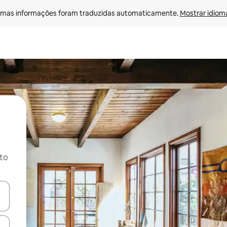
mas informações foram traduzidas automaticamente. 
Mostrar idioma
ito
ore-os usando as seta para cima e para baixo do teclado ou tocando e