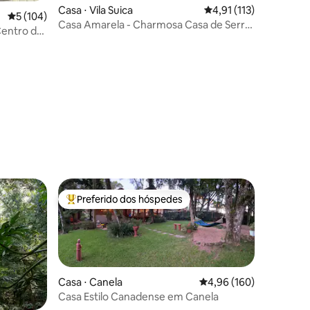
Casa ⋅ Vila Suica
4,91 de uma avaliação 
4,91 (113)
5 de uma avaliação média de 5, 104 avaliações
5 (104)
Casa Amarela - Charmosa Casa de Serra
ções
 Centro de
em Canela
Preferido dos hóspedes
os hóspedes
Entre os melhores preferidos dos hóspedes
Casa ⋅ Canela
4,96 de uma avaliação 
4,96 (160)
Casa Estilo Canadense em Canela