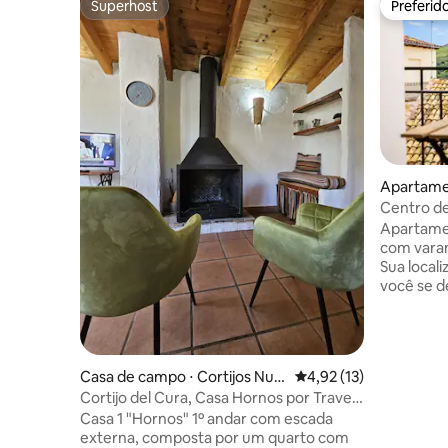
Superhost
Preferid
Superhost
Preferid
Apartame
Centro de
para a m
Apartamen
com varan
Sua local
você se d
supermerc
áreas de l
para as ativ
escolha p
Casa de campo ⋅ Cortijos Nue
4,92 de uma avaliação 
4,92 (13)
conforto de
vos
Cortijo del Cura, Casa Hornos por Travel
suas atra
Home
Casa 1 "Hornos" 1º andar com escada
vista par
externa, composta por um quarto com
tomar café