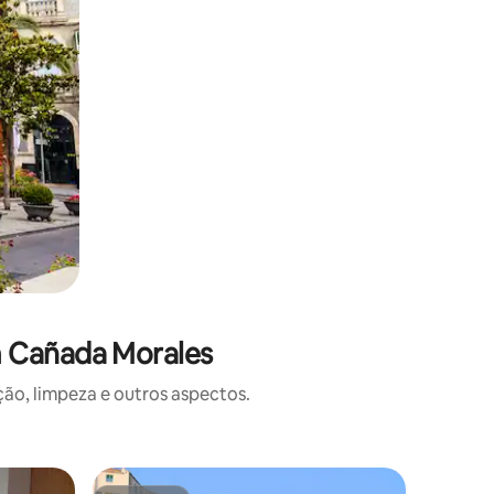
m Cañada Morales
o, limpeza e outros aspectos.
Apartame