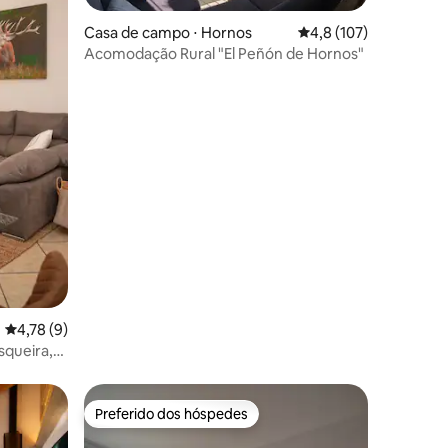
Casa de campo ⋅ Hornos
4,8 de uma avaliação 
4,8 (107)
Acomodação Rural "El Peñón de Hornos"
ções
4,78 de uma avaliação média de 5, 9 avaliações
4,78 (9)
squeira,
Preferido dos hóspedes
Preferido dos hóspedes