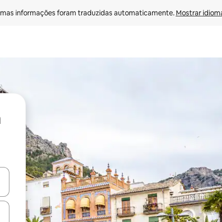
mas informações foram traduzidas automaticamente. 
Mostrar idioma
ore-os usando as seta para cima e para baixo do teclado ou tocando e