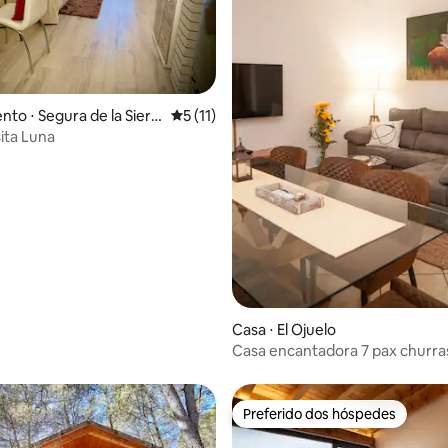
média de 5, 13 avaliações
to ⋅ Segura de la Sierr
5 de uma avaliação média de 5, 11 avalia
5 (11)
sita Luna
Casa ⋅ El Ojuelo
Casa encantadora 7 pax churra
fogão, vista para a montanha
Preferido dos hóspedes
Preferido dos hóspedes