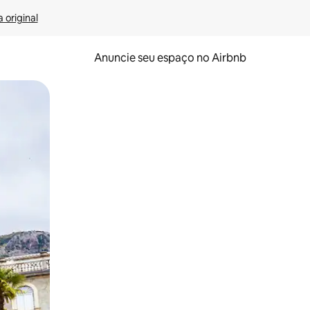
 original
Anuncie seu espaço no Airbnb
 deslizando o dedo na tela.