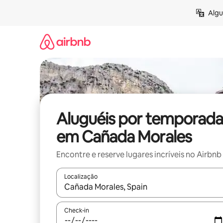
Pular
Algu
para
o
conteúdo
Aluguéis por temporada
em Cañada Morales
Encontre e reserve lugares incríveis no Airbnb
Localização
Quando os resultados estiverem disponíveis, expl
Check-in