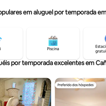
epois de um dia de caminhada
centro da cidade de Riópar e a 
ue Natural.
do Nascimento do Rio Mundo de
pulares em aluguel por temporada em
Estac
i
Piscina
gratui
uéis por temporada excelentes em Ca
Preferido dos hóspedes
Preferido dos hóspedes