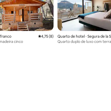
 média de 5, 8 avaliações
 Tranco
4,75 de uma avaliação média de 5, 8 avalia
4,75 (8)
Quarto de hotel ⋅ Segura de la S
ra
madeira cinco
Quarto duplo de luxo com terr