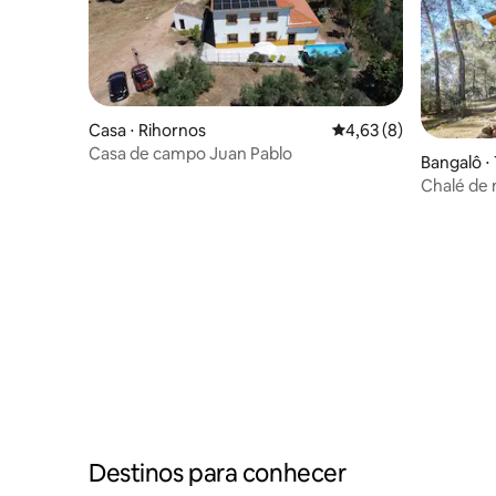
Casa ⋅ Rihornos
4,63 de uma avaliação
4,63 (8)
Casa de campo Juan Pablo
Bangalô ⋅
Chalé de 
Destinos para conhecer