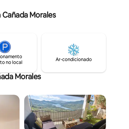
permite visitá-la fazendo 3 rotas radiais
15 minutos
de Hornos.
 carro.
 Cañada Morales
ionamento
Ar-condicionado
to no local
ñada Morales