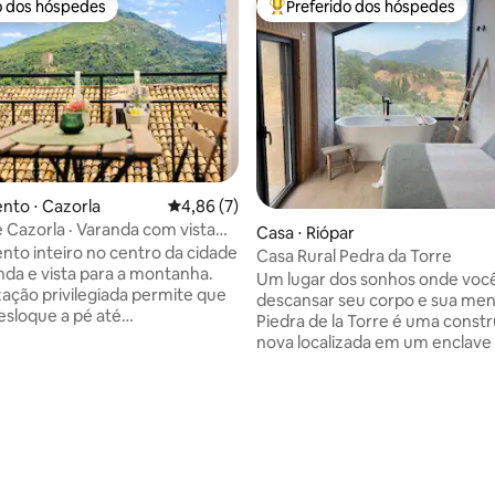
o dos hóspedes
Preferido dos hóspedes
o dos hóspedes
Entre os melhores preferidos d
nto ⋅ Cazorla
4,86 de uma avaliação média de 5, 7 avalia
4,86 (7)
 Cazorla · Varanda com vista
Casa ⋅ Riópar
ontanha
to inteiro no centro da cidade
Casa Rural Pedra da Torre
da e vista para a montanha.
Um lugar dos sonhos onde voc
ização privilegiada permite que
descansar seu corpo e sua mente. A 
esloque a pé até
Piedra de la Torre é uma const
ados, bares, restaurantes e
nova localizada em um enclave s
azer, sem precisar usar o carro
ideal para observar a vida sel
idades do dia a dia. É uma
liberdade e as estrelas em noite
erfeita para quem busca o
para se desconectar do mundo
média de 5, 13 avaliações
 se sentir em casa. Uma de
caminhar por horas em meio à 
ções é a varanda privativa com
cercado por florestas que faz
a a montanha, perfeita para
ambiente um lugar de beleza
 da manhã ao ar livre, ler ou
indescritível. A apenas 5 minutos do