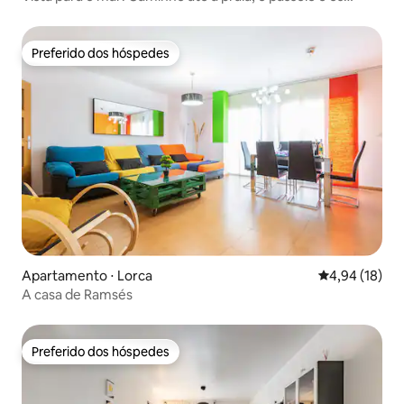
restaurantes
Preferido dos hóspedes
Preferido dos hóspedes
Apartamento ⋅ Lorca
4,94 de uma a
4,94 (18)
A casa de Ramsés
Preferido dos hóspedes
Preferido dos hóspedes