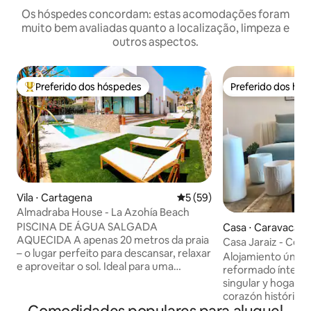
Os hóspedes concordam: estas acomodações foram
muito bem avaliadas quanto a localização, limpeza e
outros aspectos.
Preferido dos hóspedes
Preferido dos hó
Entre os melhores preferidos dos hóspedes
Preferido dos hó
Vila ⋅ Cartagena
5 de uma avaliação média de
5 (59)
Almadraba House - La Azohía Beach
PISCINA DE ÁGUA SALGADA
Casa ⋅ Caravaca de
AQUECIDA A apenas 20 metros da praia
Casa Jaraiz - Cent
– o lugar perfeito para descansar, relaxar
Alojamiento único.
e aproveitar o sol. Ideal para uma
reformado íntegr
escapadela romântica ou umas férias
singular y hogareñ
divertidas em família. 3 quartos, todos
corazón histórico 
com acesso direto ao jardim. Piscina
faldas del Castillo