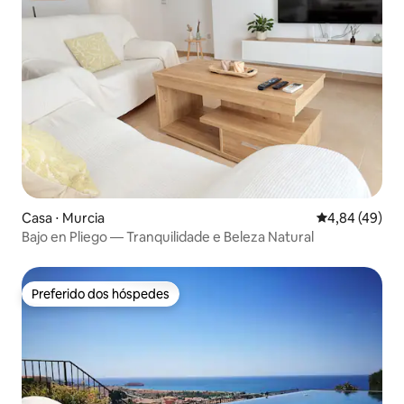
Casa ⋅ Murcia
4,84 de uma a
4,84 (49)
Bajo en Pliego — Tranquilidade e Beleza Natural
Preferido dos hóspedes
Preferido dos hóspedes