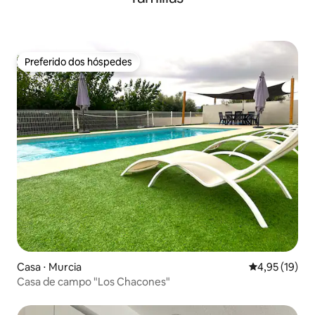
Preferido dos hóspedes
Preferido dos hóspedes
Casa ⋅ Murcia
4,95 de uma a
4,95 (19)
Casa de campo "Los Chacones"