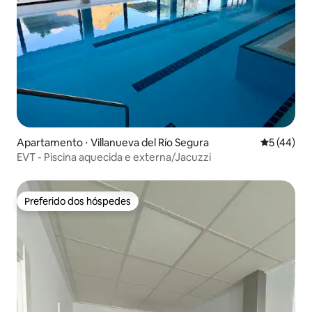
Apartamento ⋅ Villanueva del Río Segura
5 de uma a
5 (44)
EVT - Piscina aquecida e externa/Jacuzzi
Preferido dos hóspedes
Preferido dos hóspedes