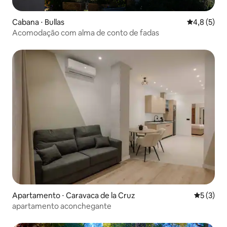
Cabana ⋅ Bullas
4,8 de uma 
4,8 (5)
Acomodação com alma de conto de fadas
Apartamento ⋅ Caravaca de la Cruz
5 de uma 
5 (3)
apartamento aconchegante