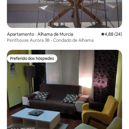
Apartamento ⋅ Alhama de Murcia
4,88 de uma a
4,88 (24)
Penthouse Aurora 3B - Condado de Alhama
Preferido dos hóspedes
Preferido dos hóspedes