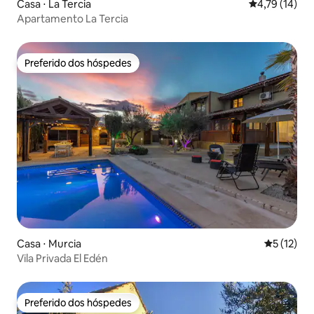
Casa ⋅ La Tercia
4,79 de uma a
4,79 (14)
Apartamento La Tercia
Preferido dos hóspedes
Preferido dos hóspedes
Casa ⋅ Murcia
5 de uma a
5 (12)
Vila Privada El Edén
Preferido dos hóspedes
Preferido dos hóspedes