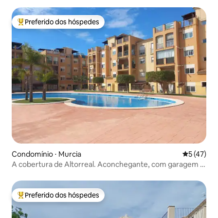
Preferido dos hóspedes
Entre os melhores preferidos dos hóspedes
Condomínio ⋅ Murcia
5 de uma a
5 (47)
A cobertura de Altorreal. Aconchegante, com garagem e
Wi-Fi
Preferido dos hóspedes
Entre os melhores preferidos dos hóspedes