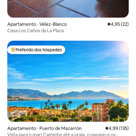
Apartamento ⋅ Vélez-Blanco
4,95 de uma a
4,95 (22)
Casa Los Caños da La Plaza
Preferido dos hóspedes
Entre os melhores preferidos dos hóspedes
Apartamento ⋅ Puerto de Mazarrón
4,99 de uma av
4,99 (135)
Vista para o mar! Caminhe até a praia, o passeio e os