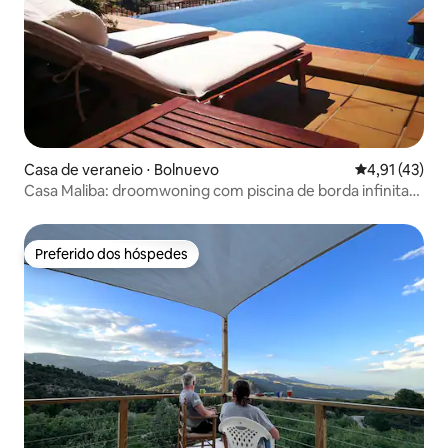
Casa de veraneio ⋅ Bolnuevo
4,91 de uma a
4,91 (43)
Casa Maliba: droomwoning com piscina de borda infinita
privativa
Preferido dos hóspedes
Preferido dos hóspedes