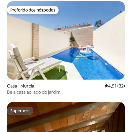
Preferido dos hóspedes
Preferido dos hóspedes
Casa ⋅ Murcia
4,91 de uma a
4,91 (32)
Bela casa ao lado do jardim
Superhost
Superhost