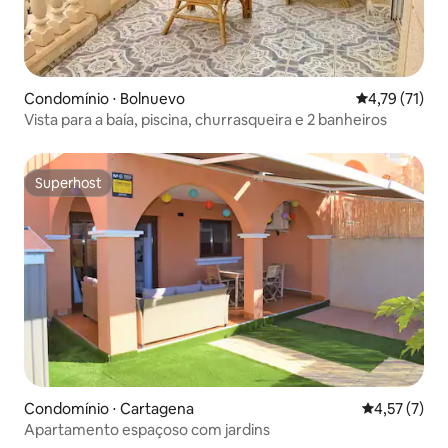
Condomínio ⋅ Bolnuevo
4,79 de uma a
4,79 (71)
Vista para a baía, piscina, churrasqueira e 2 banheiros
Superhost
Superhost
Condomínio ⋅ Cartagena
4,57 de uma 
4,57 (7)
Apartamento espaçoso com jardins