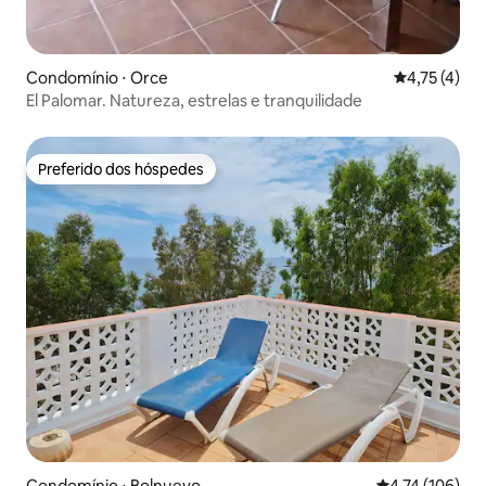
Condomínio ⋅ Orce
4,75 de uma 
4,75 (4)
El Palomar. Natureza, estrelas e tranquilidade
Preferido dos hóspedes
Preferido dos hóspedes
Condomínio ⋅ Bolnuevo
4,74 de uma av
4,74 (106)