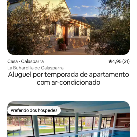
Casa ⋅ Calasparra
4,95 de uma a
4,95 (21)
La Buhardilla de Calasparra
Aluguel por temporada de apartamento
com ar-condicionado
Preferido dos hóspedes
Preferido dos hóspedes