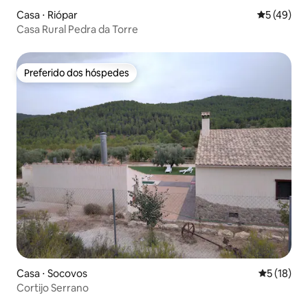
Casa ⋅ Riópar
5 de uma a
5 (49)
Casa Rural Pedra da Torre
Preferido dos hóspedes
Preferido dos hóspedes
Casa ⋅ Socovos
5 de uma a
5 (18)
Cortijo Serrano