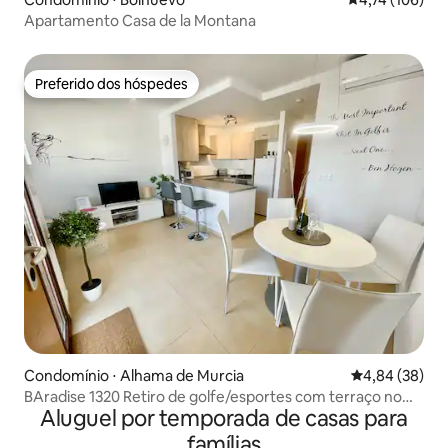
Apartamento Casa de la Montana
Preferido dos hóspedes
Preferido dos hóspedes
Condomínio ⋅ Alhama de Murcia
4,84 de uma a
4,84 (38)
BAradise 1320 Retiro de golfe/esportes com terraço no
Aluguel por temporada de casas para
telhado
famílias