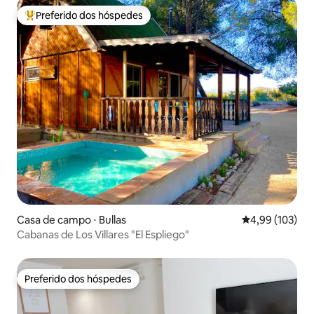
Preferido dos hóspedes
Entre os melhores preferidos dos hóspedes
Casa de campo ⋅ Bullas
4,99 de uma av
4,99 (103)
Cabanas de Los Villares "El Espliego"
Preferido dos hóspedes
Preferido dos hóspedes