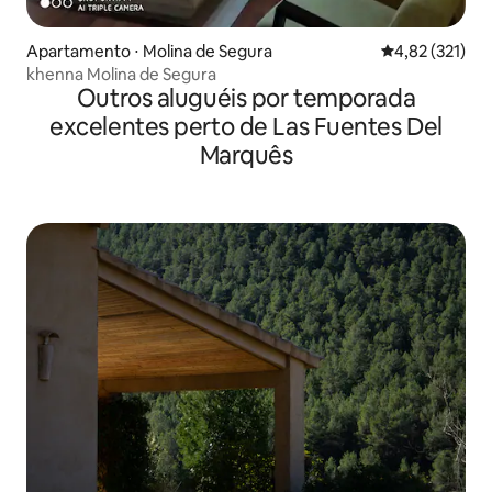
Apartamento ⋅ Molina de Segura
4,82 de uma av
4,82 (321)
khenna Molina de Segura
Outros aluguéis por temporada
excelentes perto de Las Fuentes Del
Marquês