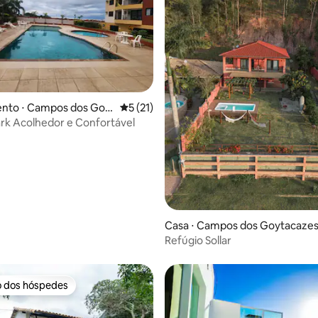
nto ⋅ Campos dos Goy
5 de uma avaliação média de 5, 21 avalia
5 (21)
Park Acolhedor e Confortável
 média de 5, 8 avaliações
Casa ⋅ Campos dos Goytacaze
Refúgio Sollar
o dos hóspedes
o dos hóspedes