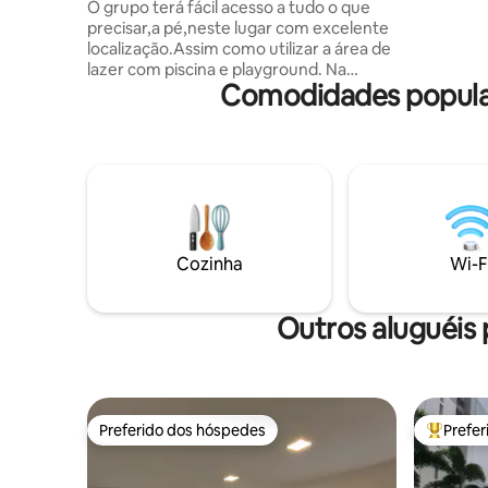
Pelinca/centro
O grupo terá fácil acesso a tudo o que
Privativo
precisar,a pé,neste lugar com excelente
com todos
localização.Assim como utilizar a área de
✅Academi
lazer com piscina e playground. Na
✅Ar Cond
Comodidades popula
Pelinca, próximo a supermercados,
padarias, farmácias, bares, restaurantes,
pizzarias, bancos, shopping, IFF Centro
(600m); hospitais como Álvaro Alvim
(50m); Beneficência Portuguesa; Santa
Casa e Shopping Pelinca (700m) Temos
uma cozinha funcional e
Disponibilizamos roupas de cama e
banho.Venha desfrutar de um ambiente
Cozinha
Wi-F
aconchegante e seguro!
Outros aluguéis
Preferido dos hóspedes
Prefe
Preferido dos hóspedes
Entre os