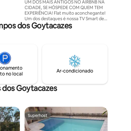
Pol
UM DOS MAIS ANTIGOS NO AIRBNB NA
ácia e
CIDADE, SE HÓSPEDE COM QUEM TEM
EXPERIÊNCIA! Flat muito aconchegante!
 6 min de
Um dos destaques é nossa TV Smart de
 e do
mpos dos Goytacazes
55 polegadas para uma Andar alto, ótima
vista da cidade! Excelente pra quem veio
à trabalho, ou mesmo para um final de
semana diferenciado à dois. Internet de
alta velocidade, apta pra trabalho remoto
sem qualquer dificuldade. Edifício com
ótima infraestrutura, academia, sala de
jogos, sauna, hidromassagem, rooftop,
ionamento
restaurante, vaga de garagem coberta.
Ar-condicionado
to no local
s dos Goytacazes
Superhost
Superhost