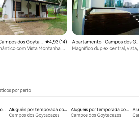
 Campos dos Goytac
4,93 de uma avaliação média de 5, 14 avalia
4,93 (14)
Apartamento ⋅ Campos dos Go
ytacazes
mântico com Vista Montanha –
Magnífico duplex central, vista,
média de 5, 24 avaliações
dly
jacuzzi.
sticos por perto
Aluguéis por temporada com acesso ao lago
Aluguéis por temporada com sauna
Aluguéis por temporada com acesso à praia
Campos dos Goytacazes
Campos dos Goytacazes
Ca