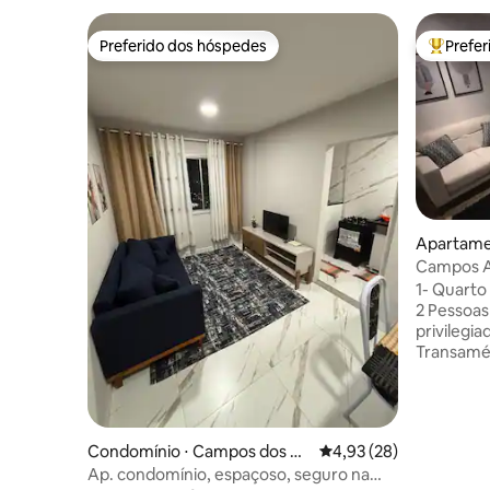
Preferido dos hóspedes
Prefe
Preferido dos hóspedes
Entre os
Apartame
tacazes
Campos A
Executive
1- Quart
2 Pessoas 2 -Localizado na Pelinca,regi
privilegi
Transamér
Descubra 
coração da cidade! 4
tudo que 
inesquecív
Condomínio ⋅ Campos dos G
4,93 de uma avaliação 
4,93 (28)
✅ Ambien
oytacazes
Ap. condomínio, espaçoso, seguro na
velocidad