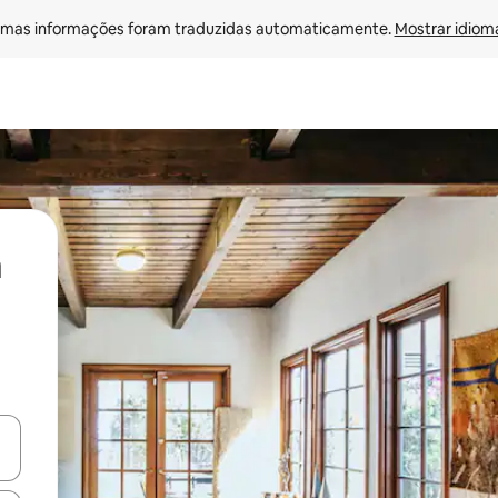
mas informações foram traduzidas automaticamente. 
Mostrar idioma
ore-os usando as seta para cima e para baixo do teclado ou tocando e