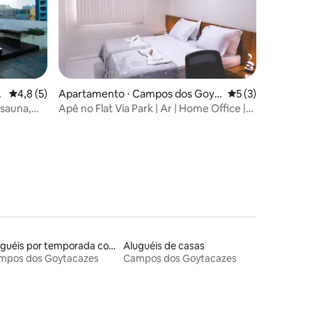
ções
4,8 de uma avaliação média de 5, 5 avaliações
4,8 (5)
Apartamento ⋅ Campos dos Goyt
5 de uma avaliaçã
5 (3)
acazes
 sauna,
Apê no Flat Via Park | Ar | Home Office |
Centro
Aluguéis por temporada com banheira de hidromassagem
Aluguéis de casas
mpos dos Goytacazes
Campos dos Goytacazes