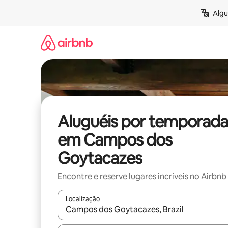
Pular
Algu
para
o
conteúdo
Aluguéis por temporada
em Campos dos
Goytacazes
Encontre e reserve lugares incríveis no Airbnb
Localização
Quando os resultados estiverem disponíveis, expl