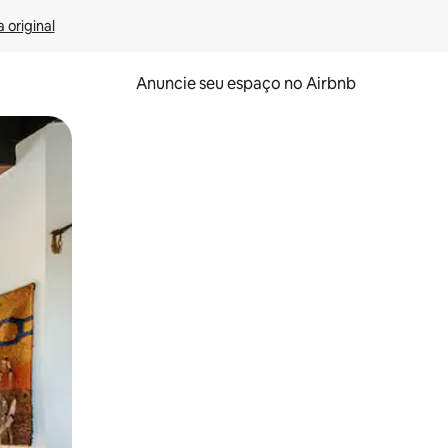
 original
Anuncie seu espaço no Airbnb
 deslizando o dedo na tela.