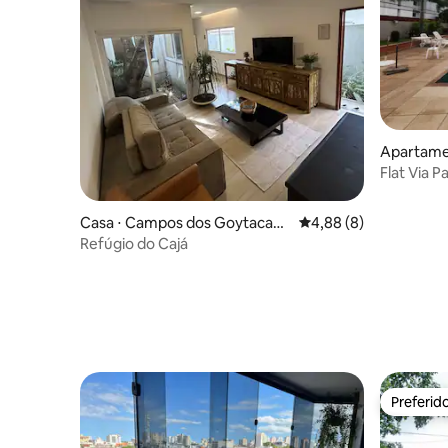
Apartame
tacazes
Flat Via 
Casa ⋅ Campos dos Goytacaze
4,88 de uma avaliação
4,88 (8)
s
Refúgio do Cajá
Preferid
Preferid