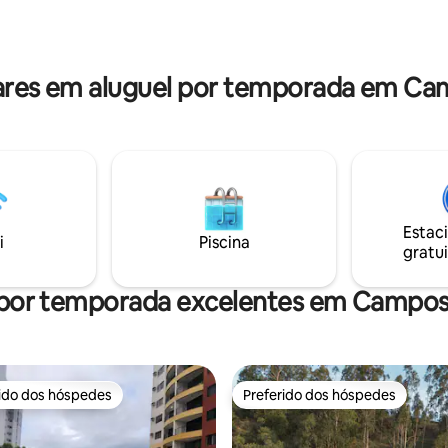
R$15,00/ Dia ✅ TV Completa
Pelinca a supermercados, farm
 canais. ✅Piscina Climatizada.
lavanderia; • 8km do aeroporto
a. ✅Sauna. ✅Quarto Família
Bartolomeu Lisandro; • Apenas
icionado
carro da Rodoviária de Campos
res em aluguel por temporada em Ca
Shopping Estrada;
Estac
i
Piscina
gratui
 por temporada excelentes em Campo
rido dos hóspedes
Preferido dos hóspedes
 melhores preferidos dos hóspedes
Preferido dos hóspedes