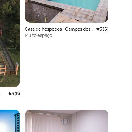
Casa de hóspedes ⋅ Campos dos
5 de uma avaliaçã
5 (6)
Goytacazes
Muito espaço
ções
s
5 de uma avaliação média de 5, 5 avaliações
5 (5)