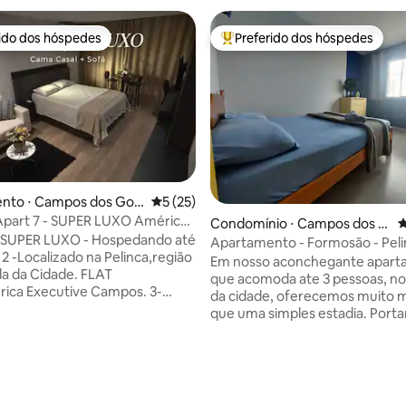
rido dos hóspedes
Preferido dos hóspedes
 melhores preferidos dos hóspedes
Entre os melhores preferidos d
nto ⋅ Campos dos Goy
5 de uma avaliação média de 5, 25 avalia
5 (25)
part 7 - SUPER LUXO América
Condomínio ⋅ Campos dos G
4
o SUPER LUXO - Hospedando até
oytacazes
Apartamento - Formosão - Peli
ão
Portaria 24h
Em nosso aconchegante apar
ada da Cidade. FLAT
que acomoda ate 3 pessoas, no
ica Executive Campos. 3-
da cidade, oferecemos muito m
conforto e praticidade no
que uma simples estadia. Portaria e Mini-
- Nosso flat oferece
mercado 24horas. Localização
você precisa para uma estadia
privilegiada com a distância a
el: ✅ Localização privilegiada.
de: • 50m do Hospital Álvaro Alvim; •
média de 5, 28 avaliações
te moderno ✅ Wi-Fi de alta
600m do IFFCentro; • 700m da 
e. ✅ Estacionamento
Casa e Shopping Pelinca; • Próx