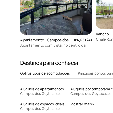
Rancho ⋅
azes
Chalé Ro
Apartamento ⋅ Campos dos
4,63 de uma avaliação 
4,63 (24)
Pet Frien
Goytacazes
Apartamento com vista, no centro da
Cidade
Destinos para conhecer
Outros tipos de acomodações
Principais pontos turí
Aluguéis de apartamentos
Campos dos Goytacazes
Campos dos Goytacazes
Aluguéis de espaços ideais para famílias
Mostrar mais
Campos dos Goytacazes