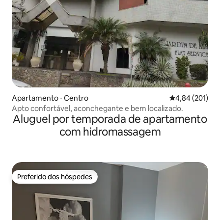
Apartamento ⋅ Centro
4,84 de uma av
4,84 (201)
Apto confortável, aconchegante e bem localizado.
Aluguel por temporada de apartamento
com hidromassagem
Preferido dos hóspedes
Preferido dos hóspedes