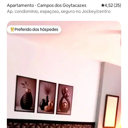
Apartamento ⋅ Campos dos Goytacazes
4,52 de uma a
4,52 (25)
Ap. condomínio, espaçoso, seguro no Jockey/centro
Preferido dos hóspedes
Entre os melhores preferidos dos hóspedes