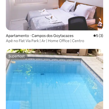
Apartamento ⋅ Campos dos Goytacazes
5 de uma 
5 (3)
Apê no Flat Via Park | Ar | Home Office | Centro
Superhost
Superhost