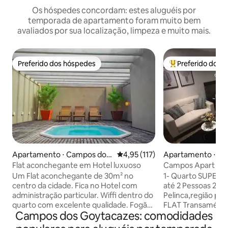
Os hóspedes concordam: estes aluguéis por
temporada de apartamento foram muito bem
avaliados por sua localização, limpeza e muito mais.
Preferido dos hóspedes
Preferido dos 
Preferido dos hóspedes
Entre os melhore
Apartamento ⋅ Campos dos
4,95 de uma avaliação média de 
4,95 (117)
Apartamento ⋅ C
Goytacazes
tacazes
Flat aconchegante em Hotel luxuoso
Campos Apart 7 -
Executive
Um Flat aconchegante de 30m² no
1- Quarto SUPER 
centro da cidade. Fica no Hotel com
até 2 Pessoas 2 -Localizado na
administração particular. Wiffi dentro do
Pelinca,região pri
quarto com excelente qualidade. Fogão
FLAT Transaméric
Campos dos Goytacazes: comodidades
cooktop, cafeteira, sanduicheira, ferro
3- Descubra confo
de passar. Utensílios básico de cozinha.
coração da cidade! 4- Nosso flat ofere