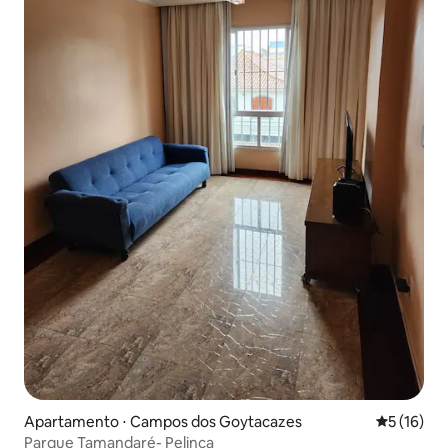
Apartamento ⋅ Campos dos Goytacazes
5 de uma a
5 (16)
Parque Tamandaré- Pelinca