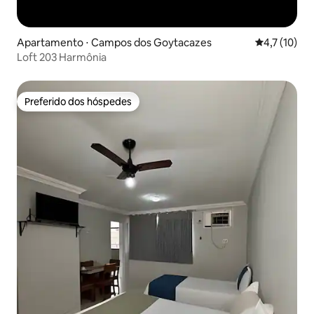
Apartamento ⋅ Campos dos Goytacazes
4,7 de uma a
4,7 (10)
Loft 203 Harmônia
Preferido dos hóspedes
Preferido dos hóspedes