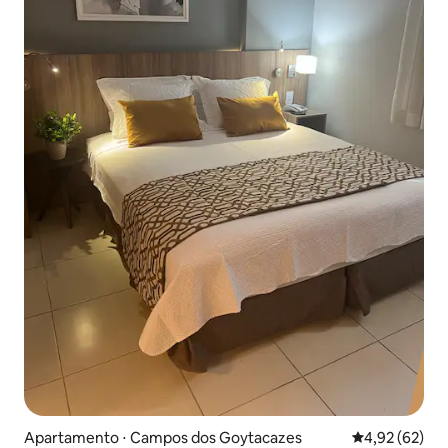
Apartamento ⋅ Campos dos Goytacazes
4,92 de uma a
4,92 (62)