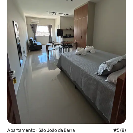
Apartamento ⋅ São João da Barra
5 de uma 
5 (8)