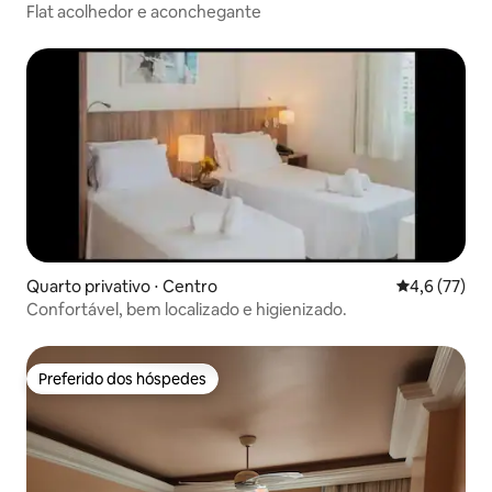
Flat acolhedor e aconchegante
Quarto privativo ⋅ Centro
4,6 de uma a
4,6 (77)
Confortável, bem localizado e higienizado.
Preferido dos hóspedes
Preferido dos hóspedes