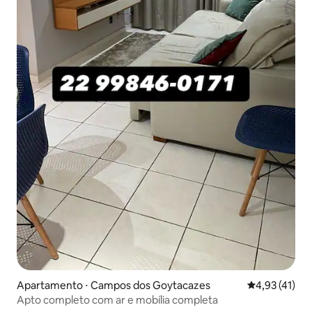
Apartamento ⋅ Campos dos Goytacazes
4,93 de uma a
4,93 (41)
Apto completo com ar e mobília completa