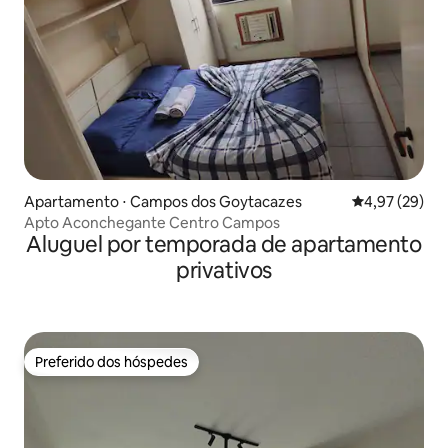
Apartamento ⋅ Campos dos Goytacazes
4,97 de uma a
4,97 (29)
Apto Aconchegante Centro Campos
Aluguel por temporada de apartamento
privativos
Preferido dos hóspedes
Preferido dos hóspedes