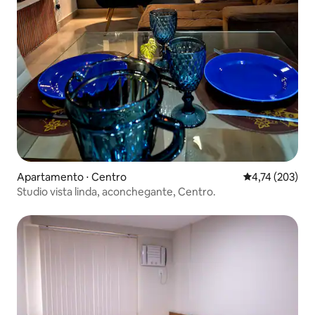
Apartamento ⋅ Centro
4,74 de uma av
4,74 (203)
Studio vista linda, aconchegante, Centro.