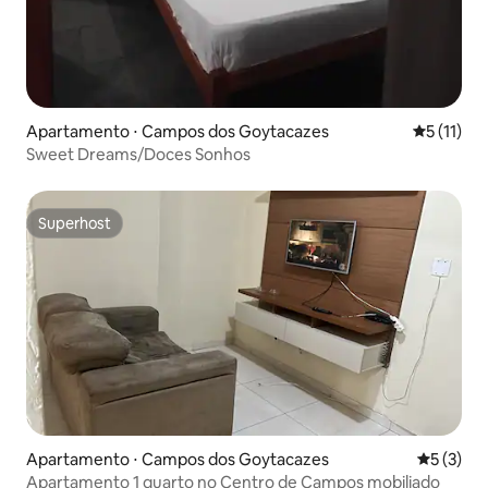
Apartamento ⋅ Campos dos Goytacazes
5 de uma a
5 (11)
Sweet Dreams/Doces Sonhos
Superhost
Superhost
Apartamento ⋅ Campos dos Goytacazes
5 de uma 
5 (3)
Apartamento 1 quarto no Centro de Campos mobiliado