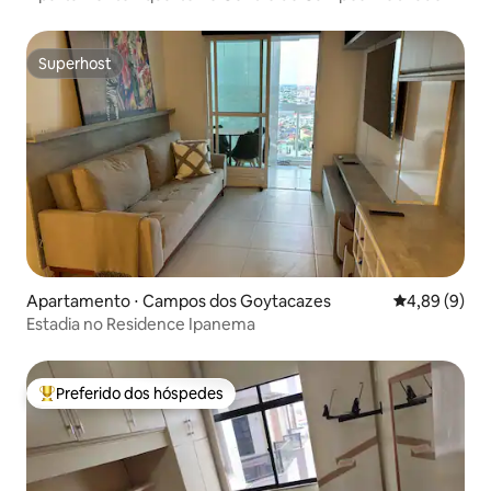
Superhost
Superhost
Apartamento ⋅ Campos dos Goytacazes
4,89 de uma 
4,89 (9)
Estadia no Residence Ipanema
Preferido dos hóspedes
Entre os melhores preferidos dos hóspedes