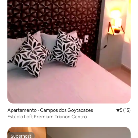
Apartamento ⋅ Campos dos Goytacazes
5 de uma a
5 (15)
Estúdio Loft Premium Trianon Centro
Superhost