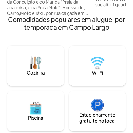
da Conceição e do Mar da "Praia da
social) + 1 quarto/
Joaquina, e da Praia Mole". Acesso de,
superior com lavabo an
Carro,Moto eTáxi , por rua calçada em
garagem coberta 
Comodidades populares em aluguel por
subida nível médio. Atendimento de
Localização 1,5 km
Ifood.Projeto estiloso, em meio a
temporada em Campo Largo
do Hospital do Roc
Natureza. Local tranquilo e seguro, no
Supermercado Col
canto dos Araças, a 2,5 km do Centrinho
Shopping City Cent
da Lagoa, onde se encontram Cafés,
porcelanas: Germe
Restaurantes, Baladas e Mercados.
(4,3km); 27 Km d
Ótimo para Home Office. Garagem
Barigui Curitiba. A
coberta. A "300 mts" Ponto de Ônibus ,
Inglês, Espanhol e
de Barcos e de Uber. Não disponível para
ensaio fotográfico
Cozinha
Wi-Fi
Estacionamento
Piscina
gratuito no local