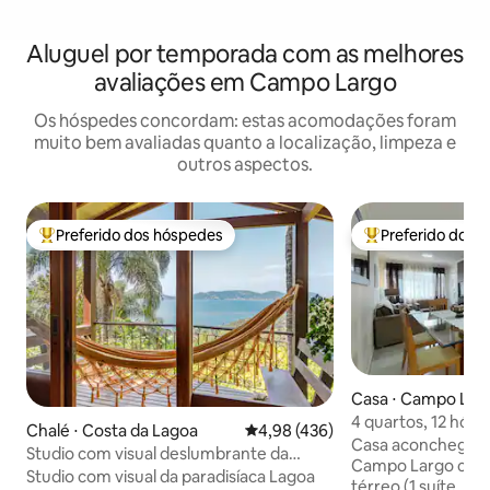
Aluguel por temporada com as melhores
avaliações em Campo Largo
Os hóspedes concordam: estas acomodações foram
muito bem avaliadas quanto a localização, limpeza e
outros aspectos.
Preferido dos hóspedes
Preferido dos 
Entre os melhores preferidos dos hóspedes
Entre os melhore
Casa ⋅ Campo Lar
4 quartos, 12 hóspedes,
Chalé ⋅ Costa da Lagoa
4,98 de uma avaliação média de 
4,98 (436)
garagem - Centro
Casa aconchegant
Studio com visual deslumbrante da
Campo Largo com 
Lagoa e do Mar.
Studio com visual da paradisíaca Lagoa
térreo (1 suíte, 2 