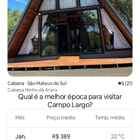
Cabana ⋅ São Mateus do Sul
5 de uma a
5 (21)
Cabana Ninho da Arara
Qual é a melhor época para visitar
Campo Largo?
Mês
Preço médio
Temp. média
Jan.
R$ 389
22 °C