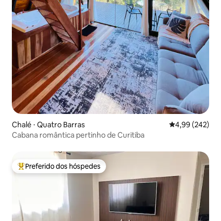
Chalé ⋅ Quatro Barras
4,99 de uma ava
4,99 (242)
Cabana romântica pertinho de Curitiba
Preferido dos hóspedes
Entre os melhores preferidos dos hóspedes