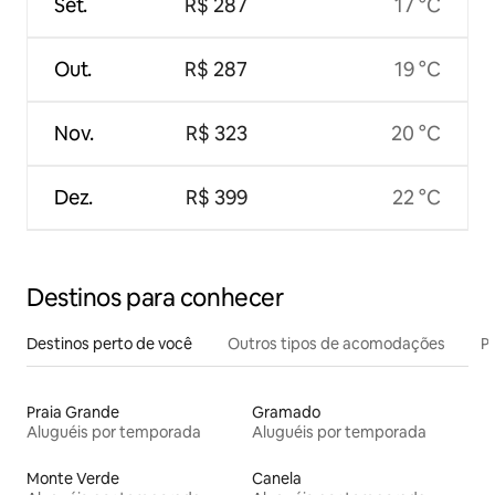
Set.
R$ 287
17 °C
Out.
R$ 287
19 °C
Nov.
R$ 323
20 °C
Dez.
R$ 399
22 °C
Destinos para conhecer
Destinos perto de você
Outros tipos de acomodações
Pr
Praia Grande
Gramado
Aluguéis por temporada
Aluguéis por temporada
Monte Verde
Canela