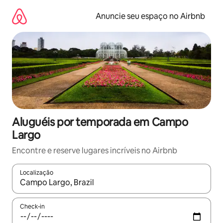
Pular
para
Anuncie seu espaço no Airbnb
o
conteúdo
Aluguéis por temporada em Campo
Largo
Encontre e reserve lugares incríveis no Airbnb
Localização
Quando os resultados estiverem disponíveis, explore-os usando
Check-in