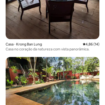
Casa ⋅ Krong Ban Lung
4,86 de uma a
4,86 (14)
Casa no coração da natureza com vista panorâmica.