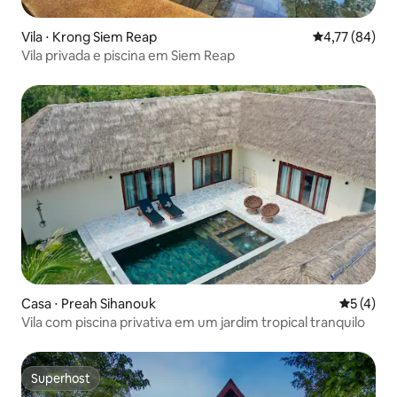
Vila ⋅ Krong Siem Reap
4,77 de uma a
4,77 (84)
Vila privada e piscina em Siem Reap
Casa ⋅ Preah Sihanouk
5 de uma 
5 (4)
Vila com piscina privativa em um jardim tropical tranquilo
Superhost
Superhost