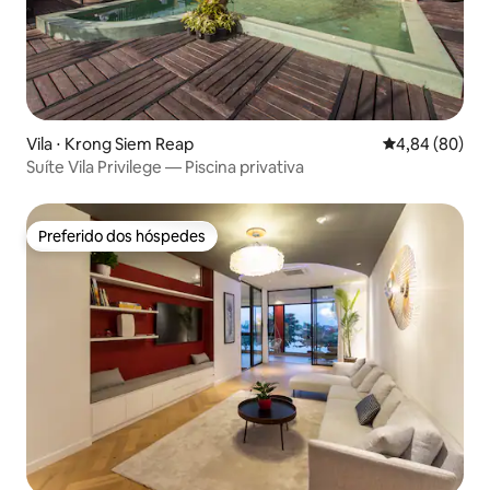
Vila ⋅ Krong Siem Reap
4,84 de uma av
4,84 (80)
Suíte Vila Privilege — Piscina privativa
Preferido dos hóspedes
Preferido dos hóspedes