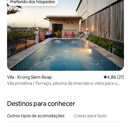
Preferido dos hóspedes
Preferido dos hóspedes
Vila ⋅ Krong Siem Reap
4,86 de uma a
4,86 (21)
Vila privativa | Terraço, piscina de imersão e vista para o
pôr do sol
Destinos para conhecer
Outros tipos de acomodações
Coisas para fazer