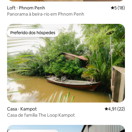
Loft ⋅ Phnom Penh
5 de uma a
5 (18)
Panorama à beira-rio em Phnom Penh
Preferido dos hóspedes
Preferido dos hóspedes
Casa ⋅ Kampot
4,91 de uma a
4,91 (22)
Casa de família The Loop Kampot