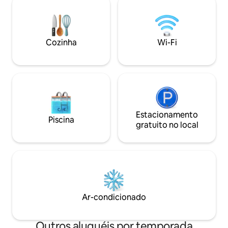
tranquila a apena
minutos de distância! ★ Para garantir
Street, onde voc
uma chegada tranquila, aproveite 30%
variedade de rest
de DESCONTO no seu traslado do
opções de vida no
aeroporto por apenas US$ 35. Observe
Cozinha
Wi-Fi
minutos a pé da be
que o traslado para o aeroporto na sua
mais!
partida permanece disponível à nossa
tarifa padrão de US$ 50.
Estacionamento
Piscina
gratuito no local
Ar-condicionado
Outros aluguéis por temporada