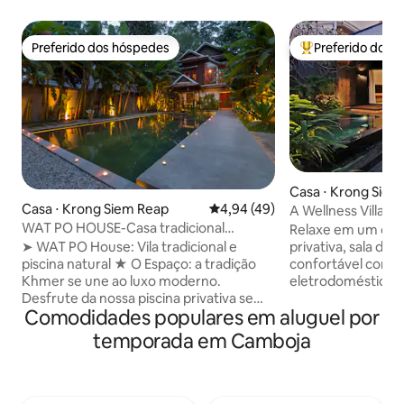
Preferido dos hóspedes
Preferido dos 
Preferido dos hóspedes
Entre os melhore
Casa ⋅ Krong Siem
Casa ⋅ Krong Siem Reap
4,94 de uma avaliação média de
4,94 (49)
A Wellness Villa S
WAT PO HOUSE-Casa tradicional
Relaxe em um oásis
Khmer-River Road
privativa, sala de 
➤ WAT PO House: Vila tradicional e
confortável com p
piscina natural ★ O Espaço: a tradição
eletrodomésticos 
Khmer se une ao luxo moderno.
vila oferece luxo,
Desfrute da nossa piscina privativa sem
Comodidades populares em aluguel por
no coração de Sie
produtos químicos e do exuberante
possuímos o "favo
jardim aquático, com localização central
temporada em Camboja
The Studio Villa S
ao longo do rio Siem Reap. ★
confiar em nós pa
Localização: a poucos passos da
qualidade e serviç
Residência Real e do Museu Nacional de
Estamos localizad
Angkor. Angkor Wat fica a apenas 10