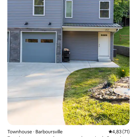
Townhouse ⋅ Barboursville
4,83 de uma a
4,83 (71)