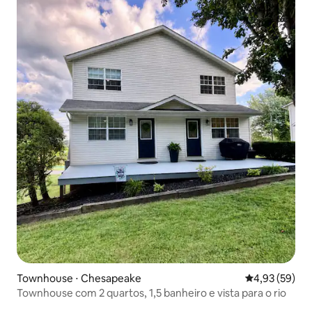
Townhouse ⋅ Chesapeake
4,93 de uma a
4,93 (59)
Townhouse com 2 quartos, 1,5 banheiro e vista para o rio