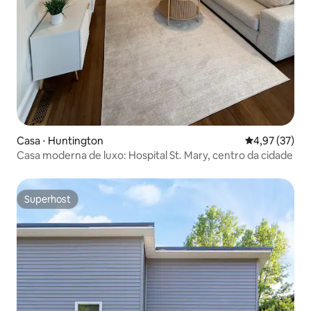
Casa ⋅ Huntington
4,97 de uma a
4,97 (37)
Casa moderna de luxo: Hospital St. Mary, centro da cidade
Superhost
Superhost