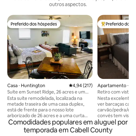
outros aspectos.
Preferido dos hóspedes
Preferido dos 
Preferido dos hóspedes
Entre os melhore
Casa ⋅ Huntington
4,94 de uma avaliação média de 
4,94 (217)
Apartamento ⋅ Hu
Suíte em Sunset Ridge, 26 acres e um
Retiro com vista pa
pequeno lago.
Esta suíte remodelada, localizada na
Nesta excelente l
metade traseira de uma casa duplex,
ver barcaças carr
está de frente para o nosso lote
carvão/pedra/etc p
arborizado de 26 acres e a uma curta
convés tem vista d
Comodidades populares em aluguel por
caminhada de um pequeno lago. Tem 2
Este apto no anda
varandas com sua própria entrada
todos os conforto
temporada em Cabell County
privativa. Esta suíte tem uma área aberta
incluindo cozinha 