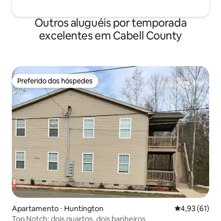
Outros aluguéis por temporada
excelentes em Cabell County
Preferido dos hóspedes
Preferido dos hóspedes
Apartamento ⋅ Huntington
4,93 de uma a
4,93 (61)
Top Notch: dois quartos, dois banheiros