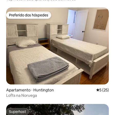
Preferido dos hóspedes
Preferido dos hóspedes
Apartamento ⋅ Huntington
5 de uma a
5 (25)
Lofts na Noruega
Superhost
Superhost