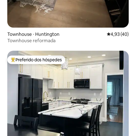
Townhouse ⋅ Huntington
4,93 de uma a
4,93 (40)
Townhouse reformada
Preferido dos hóspedes
Entre os melhores preferidos dos hóspedes