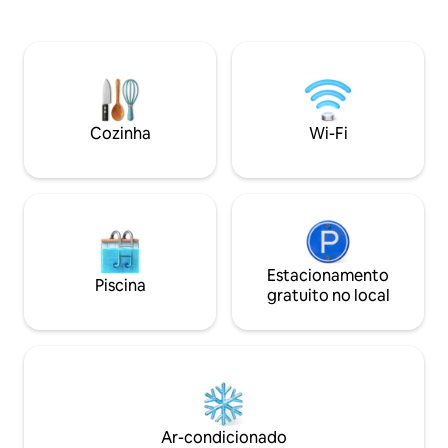
que tem um quarto king, cozinha, sala
A uma curta distân
de jantar e sala de estar, 1 banheiro
Medical Center, 
completo e uma lavanderia. Tem um
pequeno parque q
quarto adicional que tem uma cama
de basquete e tên
completa, sua própria TV e porta com
um caminho para 
tranca. Esta propriedade fica a 15
apartamento de H
minutos de 2 grandes hospitais, da
fácil acesso de car
Cozinha
Wi-Fi
Universidade Marshall, do centro de
localização é tranq
Huntington e do Shopping Huntington.
Estacionamento na
Estacionamento
Piscina
gratuito no local
Ar-condicionado