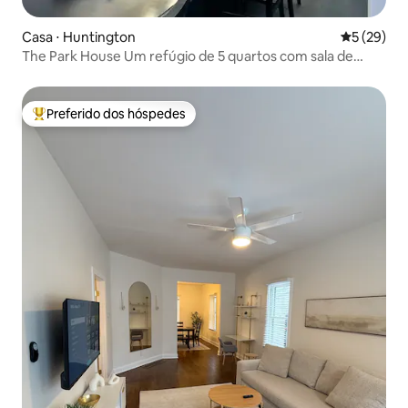
Casa ⋅ Huntington
5 de uma a
5 (29)
The Park House Um refúgio de 5 quartos com sala de
jogos e
Preferido dos hóspedes
Entre os melhores preferidos dos hóspedes