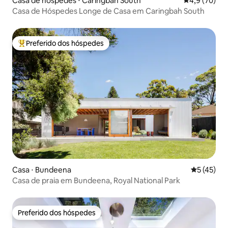
Casa de hóspedes ⋅ Caringbah South
4,9 de uma a
4,9 (70)
Casa de Hóspedes Longe de Casa em Caringbah South
Preferido dos hóspedes
Entre os melhores preferidos dos hóspedes
Casa ⋅ Bundeena
5 de uma a
5 (45)
Casa de praia em Bundeena, Royal National Park
Preferido dos hóspedes
Preferido dos hóspedes