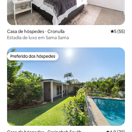
Casa de hóspedes ⋅ Cronulla
5 de uma a
5 (55)
Estadia de luxo em Sama Sama
Preferido dos hóspedes
Preferido dos hóspedes