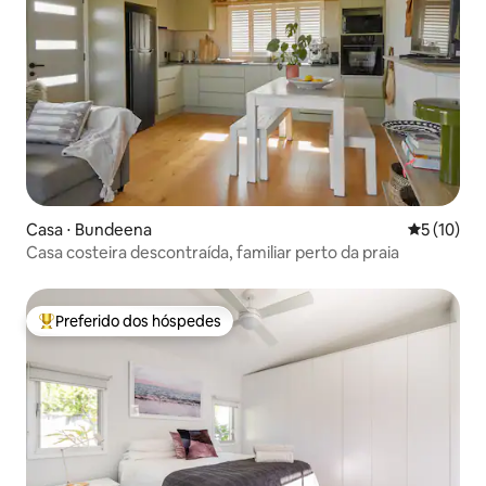
Casa ⋅ Bundeena
5 de uma a
5 (10)
Casa costeira descontraída, familiar perto da praia
Preferido dos hóspedes
Entre os melhores preferidos dos hóspedes