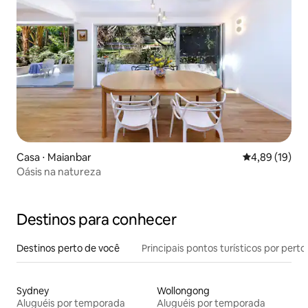
Casa ⋅ Maianbar
4,89 de uma a
4,89 (19)
Oásis na natureza
Destinos para conhecer
Destinos perto de você
Principais pontos turísticos por perto
Sydney
Wollongong
Aluguéis por temporada
Aluguéis por temporada