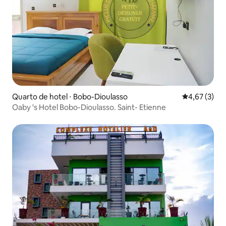
Quarto de hotel ⋅ Bobo-Dioulasso
4,67 de uma 
4,67 (3)
Oaby 's Hotel Bobo-Dioulasso. Saint- Etienne