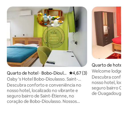
Quarto de hotel 
Welcome lodge Ou
Quarto de hotel ⋅ Bobo-Dioula
4,67 de uma avaliação média d
4,67 (3)
quartos de hotel.
Descubra confort
sso
Oaby 's Hotel Bobo-Dioulasso. Saint-
nosso hotel, local
Etienne
Descubra conforto e conveniência no
seguro bairro Oua
nosso hotel, localizado no vibrante e
de Ouagadougou. 
seguro bairro de Saint-Étienne, no
modernos oferece
coração de Bobo-Dioulasso. Nossos
deslumbrantes da c
quartos modernos oferecem vistas
varanda, com co
encantadoras da cidade a partir da
mesas de estudo, 
varanda, com comodidades como
máquinas de café 
mesas de estudo, pequenas geladeiras,
tornando-a a escol