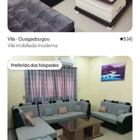
Vila ⋅ Ouagadougou
5 de uma 
5 (4)
Vila mobiliada moderna
Preferido dos hóspedes
Preferido dos hóspedes