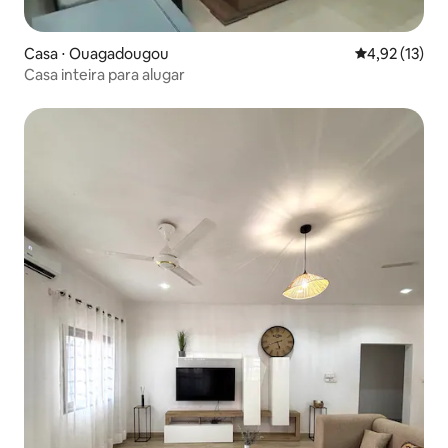
Casa ⋅ Ouagadougou
4,92 de uma a
4,92 (13)
Casa inteira para alugar