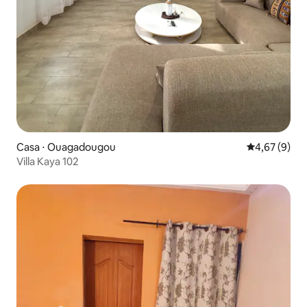
Casa ⋅ Ouagadougou
4,67 de uma 
4,67 (9)
Villa Kaya 102