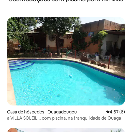
Casa de hóspedes ⋅ Ouagadougou
4,67 de uma 
4,67 (6)
a VILLA SOLEIL... com piscina, na tranquilidade de Ouaga