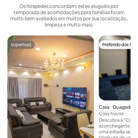
Os hóspedes concordam: estes aluguéis por
temporada de acomodações para famílias foram
muito bem avaliados em muitos por sua localização,
limpeza e muito mais.
Superhost
Preferido dos hó
Superhost
Preferido dos hó
Casa ⋅ Ouagadou
Cosy house
Descubra a "Cosy H
aconchegante e mo
uma estadia sem 
Desfrute de uma 