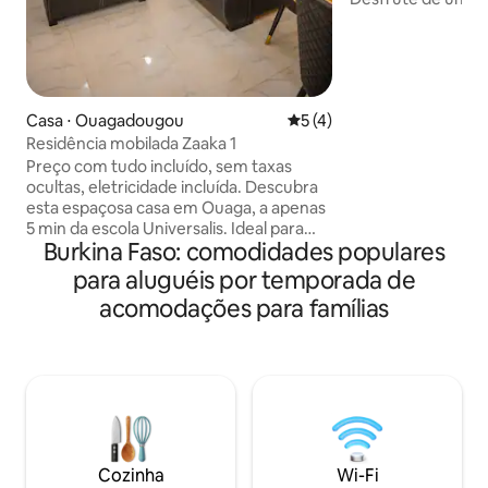
cozinha equipada
privativo com área
uma instalação so
água, você estará
interrupções de e
Casa ⋅ Ouagadougou
5 de uma avaliação média d
5 (4)
Localizada em Das
Residência mobilada Zaaka 1
e de uma pista bitu
Wi-Fi, roupa de c
Preço com tudo incluído, sem taxas
estacionamento g
ocultas, eletricidade incluída. Descubra
24 horas por dia, 
esta espaçosa casa em Ouaga, a apenas
Reserve agora!
5 min da escola Universalis. Ideal para
Burkina Faso: comodidades populares
famílias, amigos ou viajantes de
negócios, oferece três quartos
para aluguéis por temporada de
acolhedores, uma sala de estar com uma
acomodações para famílias
TV de 75 polegadas, um terraço com
uma vista encantadora e três banheiros.
Desfrute de um grande pátio, Wi-Fi de
alta velocidade, máquina de lavar roupa,
serviço de limpeza e segurança noturna
para uma estadia confortável. Reserve
hoje e experimente o conforto no
coração de Ouaga!
Cozinha
Wi-Fi