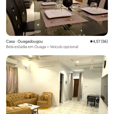
Casa ⋅ Ouagadougou
4,57 de uma a
4,57 (56)
Bela estadia em Ouaga + Veículo opcional