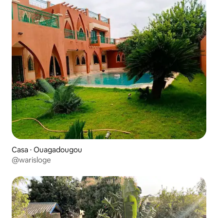
Casa ⋅ Ouagadougou
@warisloge