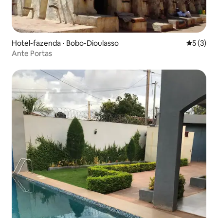
Hotel-fazenda ⋅ Bobo-Dioulasso
5 de uma 
5 (3)
Ante Portas