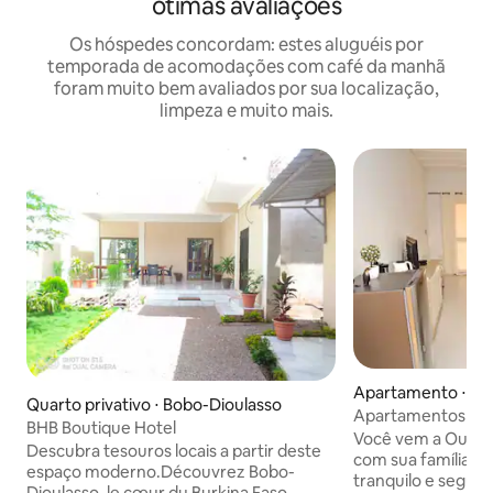
ótimas avaliações
Os hóspedes concordam: estes aluguéis por
temporada de acomodações com café da manhã
foram muito bem avaliados por sua localização,
limpeza e muito mais.
Apartamento ⋅ O
Quarto privativo ⋅ Bobo-Dioulasso
u
Apartamentos mobi
BHB Boutique Hotel
N°2
Você vem a Ouaga
Descubra tesouros locais a partir deste
com sua família 
espaço moderno.Découvrez Bobo-
tranquilo e seguro
Dioulasso, le cœur du Burkina Faso.