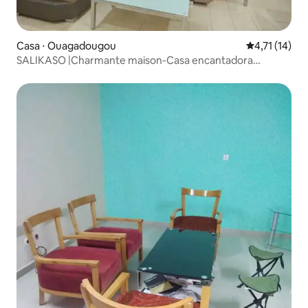
Casa ⋅ Ouagadougou
4,71 de uma a
4,71 (14)
SALIKASO |Charmante maison-Casa encantadora
disponível