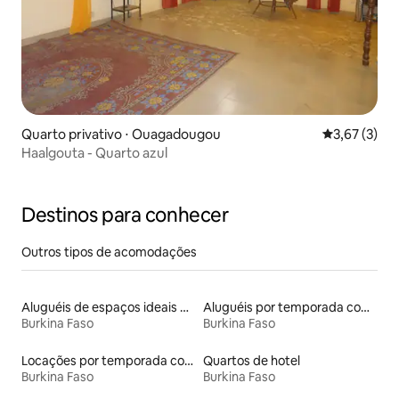
Quarto privativo ⋅ Ouagadougou
3,67 de uma 
3,67 (3)
Haalgouta - Quarto azul
Destinos para conhecer
Outros tipos de acomodações
Aluguéis de espaços ideais para famílias
Aluguéis por temporada com banheira de hidromassagem
Burkina Faso
Burkina Faso
Locações por temporada com piscina
Quartos de hotel
Burkina Faso
Burkina Faso