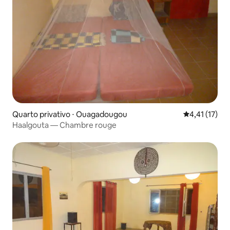
Quarto privativo ⋅ Ouagadougou
4,41 de uma a
4,41 (17)
Haalgouta — Chambre rouge