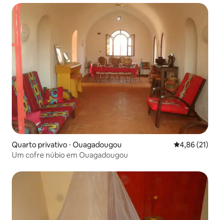
Quarto privativo ⋅ Ouagadougou
4,86 de uma a
4,86 (21)
Um cofre núbio em Ouagadougou