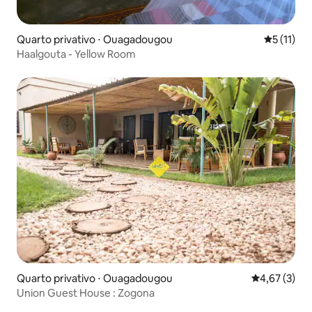
Quarto privativo ⋅ Ouagadougou
5 de uma a
5 (11)
Haalgouta - Yellow Room
Quarto privativo ⋅ Ouagadougou
4,67 de uma 
4,67 (3)
Union Guest House : Zogona