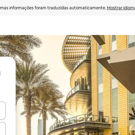
mas informações foram traduzidas automaticamente. 
Mostrar idioma
ore-os usando as seta para cima e para baixo do teclado ou tocando e