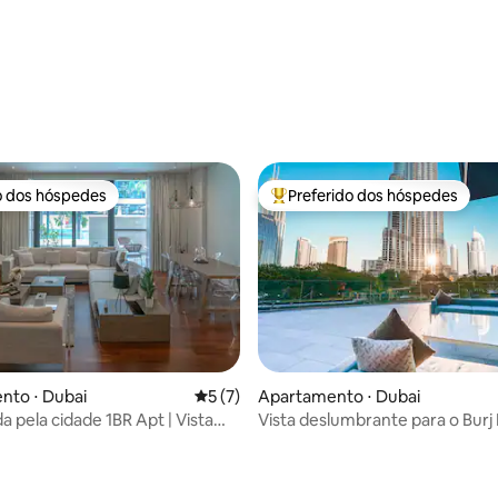
média de 5, 30 avaliações
o dos hóspedes
Preferido dos hóspedes
o dos hóspedes
Entre os melhores preferidos d
média de 5, 30 avaliações
nto ⋅ Dubai
5 de uma avaliação média de 5, 7 avalia
5 (7)
Apartamento ⋅ Dubai
 pela cidade 1BR Apt | Vista
Vista deslumbrante para o Burj 
j + Acesso direto à piscina
fonte | 5 estrelas