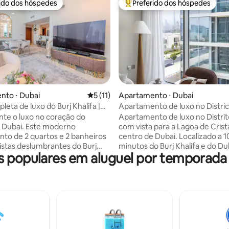
rido dos hóspedes
Preferido dos hóspedes
 melhores preferidos dos hóspedes
Entre os melhores preferidos d
 média de 5, 4 avaliações
nto ⋅ Dubai
5 de uma avaliação média de 5, 11 avalia
5 (11)
Apartamento ⋅ Dubai
leta de luxo do Burj Khalifa |
Apartamento de luxo no Distri
ista
perto do centro de Dubai
te o luxo no coração do
Apartamento de luxo no Distri
 Dubai. Este moderno
com vista para a Lagoa de Crista
to de 2 quartos e 2 banheiros
centro de Dubai. Localizado a 10-15
istas deslumbrantes do Burj
minutos do Burj Khalifa e do Dub
populares em aluguel por temporada
nteriores elegantes e janelas do
Desfrute de trilhas para
eto. Caminhe até o Dubai Mall e
caminhada/corrida, pista de cic
ia Metro Link, depois relaxe com
parque infantil, bairro Hampto
 com uma cozinha completa,
acesso à praia de Crystal Lagoon. Rel
lta velocidade, piscina,
com uma TV Sony de 65", alto-f
e segurança 24 horas por dia, 7
Marshall, cozinha Miele totalm
emana. Perfeito para famílias,
equipada, eletrodomésticos S
viajantes de negócios que
quarto king sereno com armári