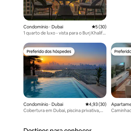
Condomínio ⋅ Dubai
5 de uma avaliação 
5 (30)
1 quarto de luxo - vista para o Burj Khalifa
no Sterling
Preferido dos hóspedes
Preferid
Preferido dos hóspedes
Preferid
Condomínio ⋅ Dubai
4,93 de uma avaliação 
4,93 (30)
Apartame
Cobertura em Dubai, piscina privativa,
Caminhada
ideal para famílias, 2 quartos
para o Bur
Destinos para conhecer