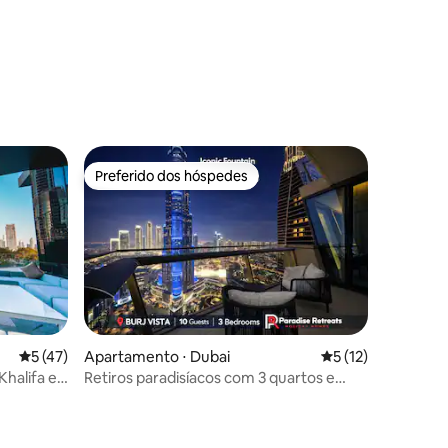
Preferido dos hóspedes
os hóspedes
Preferido dos hóspedes
ções
5 de uma avaliação média de 5, 47 avaliações
5 (47)
Apartamento ⋅ Dubai
5 de uma avaliação
5 (12)
Khalifa e a
Retiros paradisíacos com 3 quartos e
vista para o Burj Khalifa e a Fonte