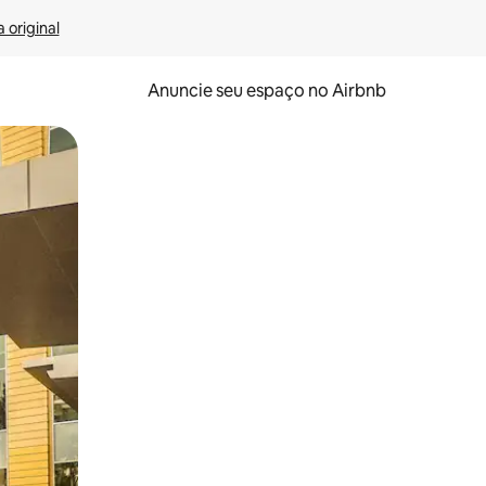
 original
Anuncie seu espaço no Airbnb
 deslizando o dedo na tela.