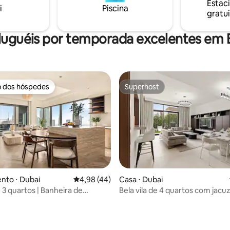
Estac
uma estadia limpa e elegante
embutidos. Os banheiros con
i
Piscina
gratui
ação mais icônica da cidade. O
produtos Salt&Mud. ESTADIAS MENSAIS
 limpeza diário está incluído na
DISPONÍVEIS, envie-nos uma
a.
para obter as melhores tarifas.
luguéis por temporada excelentes em 
o dos hóspedes
Superhost
o dos hóspedes
Superhost
nto ⋅ Dubai
4,98 de uma avaliação média de 5, 44 avalia
4,98 (44)
Casa ⋅ Dubai
| 3 quartos | Banheira de
Bela vila de 4 quartos com jacuz
agem privativa e sauna
de churrasco
elha