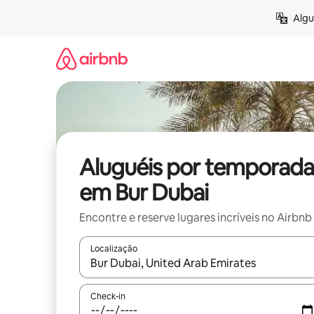
Pular
Algu
para
o
conteúdo
Aluguéis por temporada
em Bur Dubai
Encontre e reserve lugares incríveis no Airbnb
Localização
Quando os resultados estiverem disponíveis, expl
Check-in