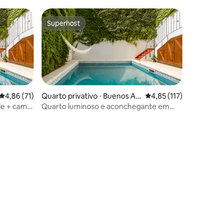
Superhost
Superhost
ções
4,86 de uma avaliação média de 5, 71 avaliações
4,86 (71)
Quarto privativo ⋅ Buenos Air
4,85 de uma avaliação 
4,85 (117)
es
de + cama
Quarto luminoso e aconchegante em
casa grande