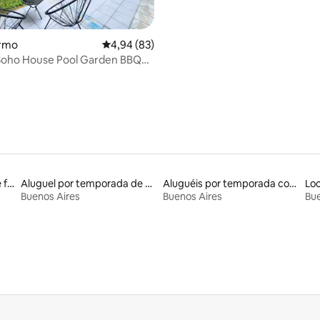
ermo
4,94 de uma avaliação média de 5, 83 avalia
4,94 (83)
Soho House Pool Garden BBQ
floor
Aluguel por temporada de flats
Aluguel por temporada de casas de veraneio
Aluguéis por temporada com suítes privativas
Buenos Aires
Buenos Aires
Bue