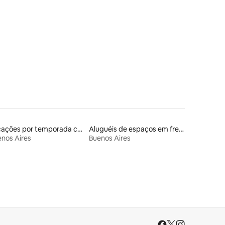
ções
Locações por temporada com piscina
Aluguéis de espaços em frente à praia
nos Aires
Buenos Aires