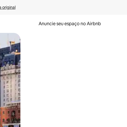
 original
Anuncie seu espaço no Airbnb
 deslizando o dedo na tela.