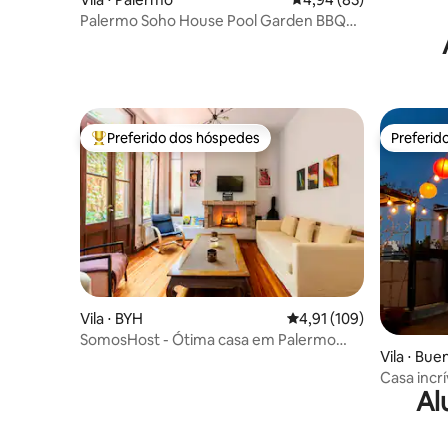
Palermo Soho House Pool Garden BBQ
Terrace 3floor
Preferido dos hóspedes
Preferid
Entre os melhores preferidos dos hóspedes
Preferid
Vila ⋅ BYH
4,91 de uma avaliação m
4,91 (109)
SomosHost - Ótima casa em Palermo
Vila ⋅ Bue
ideal para grupos
Casa incr
Al
hóspedes 