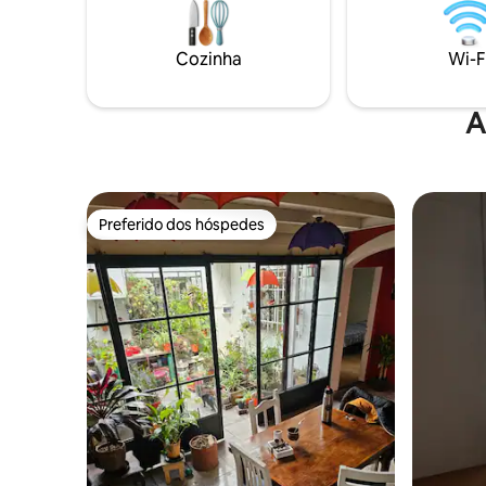
e mesa grande. Perto de bares,
Palermo, 
restaurantes e parques Com fácil acesso
permitirão
a toda a cidade Aluguéis de espaços
descubra 
Cozinha
Wi-F
inteiros
vocês💜
A
Preferido dos hóspedes
Preferido dos hóspedes