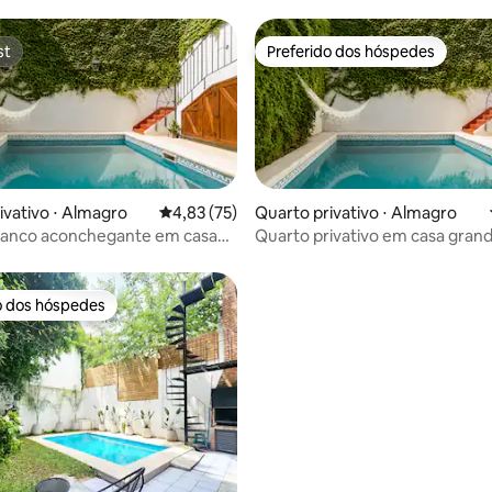
st
Preferido dos hóspedes
st
Preferido dos hóspedes
média de 5, 47 avaliações
ivativo ⋅ Almagro
4,83 de uma avaliação média de 5, 75 avalia
4,83 (75)
Quarto privativo ⋅ Almagro
ranco aconchegante em casa
Quarto privativo em casa gran
king size
o dos hóspedes
o dos hóspedes
média de 5, 94 avaliações