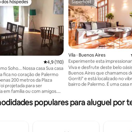
o dos hóspedes
Superhost
o dos hóspedes
Superhost
média de 5, 69 avaliações
Vila ⋅ Buenos Aires
Experimente esta impressiona
4,9 de uma avaliação média de 5, 110 avalia
4,9 (110)
Gorriti" em Palermo
Viva e desfrute deste belo oás
mo Soho... Nossa casa Sua casa
Buenos Aires que chamamos d
a fica no coração de Palermo
Gorriti" e está localizado no vi
penas 200 metros da Plaza
bairro de Palermo. É uma casa 
Foi projetada para ser
espaçosa e aconchegante que 
a em família ou com amigos.
construída em 1920. Seu desig
quartos têm TV e ar-
odidades populares para aluguel por 
vanguarda o torna ideal para fam
ado, todas as camas e colchões
casais ou grupos de amigos. Es
, assim como os banheiros e a
distribuído por 3 andares, com
 Queremos que você possa
grande sala de estar, cozinha a
r Palermo e a nossa casa como
equipada, 3 quartos, 2 banheir
 suas. Nosso pátio, repleto de
completos, um toalete, quinch
, é perfeito para relaxar!