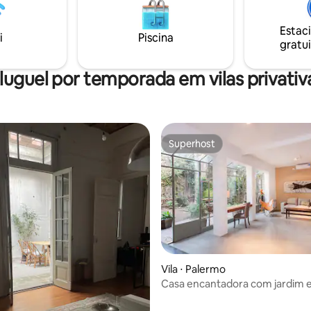
grande terraço ao ar livre. Voc
nossa localização e experiência
experiência única:) Equipamen
 que você viva, sinta e
Estac
Argenhost
Buenos Aires. Esperamos por
i
Piscina
gratui
luguel por temporada em vilas privativ
Superhost
Superhost
Vila ⋅ Palermo
Casa encantadora com jardim 
churrasqueira em Palermo Soh