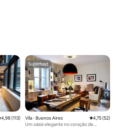
ções
Superhost
Superhost
ções
,98 de uma avaliação média de 5, 113 avaliações
4,98 (113)
Vila ⋅ Buenos Aires
4,75 de uma avaliação
4,75 (52)
Um oásis elegante no coração de
Palermo Soho