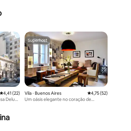
o
Superhost
Superhost
4,41 de uma avaliação média de 5, 22 avaliações
4,41 (22)
Vila ⋅ Buenos Aires
4,75 de uma avaliação
4,75 (52)
asa Deluxe
Um oásis elegante no coração de
ções
Palermo Soho
ina