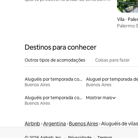
camas de solteiro grandes
Vila ⋅ Pal
Palermo 
Terrace 3
Destinos para conhecer
Outros tipos de acomodações
Coisas para fazer
Aluguéis por temporada com café da manhã
Buenos Aires
Buenos Aires
Aluguéis por temporada com acesso à praia
Mostrar mais
Buenos Aires
Airbnb
Argentina
Buenos Aires
Aluguéis de vilas
© 2026 Airbnb, Inc.
Privacidade
Termos