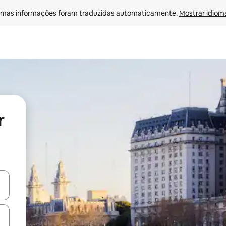
mas informações foram traduzidas automaticamente. 
Mostrar idioma
r
ore-os usando as seta para cima e para baixo do teclado ou tocando e