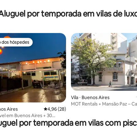
Aluguel por temporada em vilas de lux
o dos hóspedes
o dos hóspedes
édia de 5, 109 avaliações
Vila ⋅ Buenos Aires
MOT Rentals + Mansão Paz – C
nos Aires
4,96 de uma avaliação média de 5, 28 avalia
4,96 (28)
para 20 pessoas em
ível em Buenos Aires + 30
uguel por temporada em vilas com pisc
+ opção de serviço de bufê