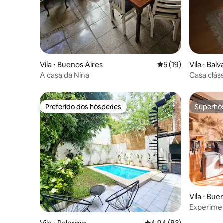
Vila ⋅ Buenos Aires
5 de uma avaliação 
5 (19)
Vila ⋅ Bal
A casa da Nina
Casa clás
Preferido dos hóspedes
Superho
Preferido dos hóspedes
Superho
Vila ⋅ Bue
Experimen
Gorriti" 
Vila ⋅ Palermo
4,94 de uma avaliação 
4,94 (83)