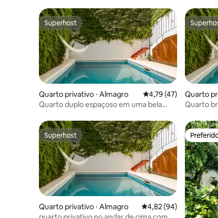
Superhost
Superho
Superhost
Superho
Quarto privativo ⋅ Almagro
4,79 de uma avaliação 
4,79 (47)
Quarto pr
Quarto duplo espaçoso em uma bela
Quarto b
casa histórica
grande
Superhost
Preferid
Superhost
Preferid
Quarto privativo ⋅ Almagro
4,82 de uma avaliação 
4,82 (94)
quarto privativo no andar de cima com 2