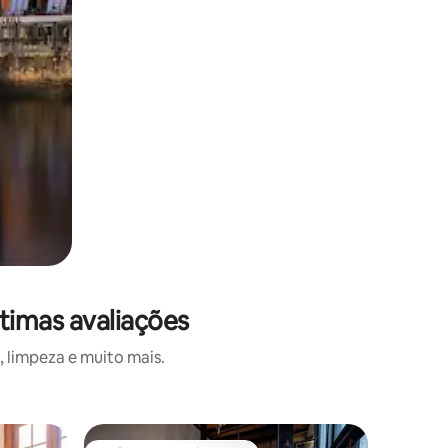
timas avaliações
 limpeza e muito mais.
Vila ⋅ Co