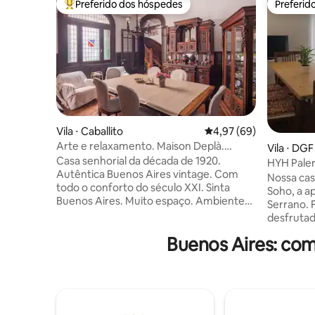
Preferido dos hóspedes
Preferid
Entre os melhores preferidos dos hóspedes
Preferid
Vila ⋅ Caballito
4,97 de uma avaliação 
4,97 (69)
Arte e relaxamento. Maison Deplà.
Vila ⋅ DGF
Vintage 1.920 portenho
Casa senhorial da década de 1920.
HYH Paler
Autêntica Buenos Aires vintage. Com
Nossa cas
todo o conforto do século XXI. Sinta
Soho, a a
Buenos Aires. Muito espaço. Ambientes
Serrano. 
grandes. Sol e luz. Arte e conforto.
desfrutad
Glamour e calor. Com 4 quartos e 3
Todos os 
Buenos Aires: com
banheiros. Cozinha completa. Super WI-
condicion
FI. Tem 5 aparelhos de ar-condicionado e
são novos
6 aquecedores a gás. 5 TV a cabo, Para
cozinha.
estar em casa. 3 Terrazas con: Solário.
aproveita
Banheira de hidromassagem. Piscina.
se fossem
Chuveiro externo. Churrasqueira. Toldo
vegetação