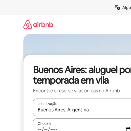
Pular
Algu
para
o
conteúdo
Buenos Aires: aluguel po
temporada em vila
Encontre e reserve vilas únicas no Airbnb
Localização
Quando os resultados estiverem disponíveis, expl
Check-in