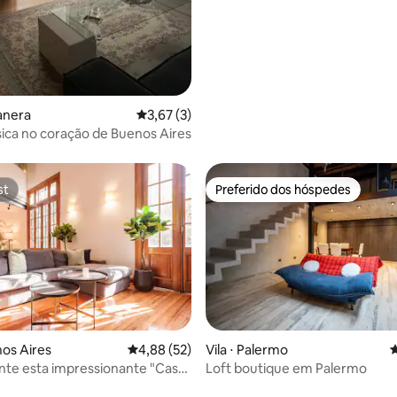
média de 5, 19 avaliações
vanera
3,67 de uma avaliação média de 5, 3 avalia
3,67 (3)
sica no coração de Buenos Aires
st
Preferido dos hóspedes
st
Preferido dos hóspedes
nos Aires
4,88 de uma avaliação média de 5, 52 avalia
4,88 (52)
Vila ⋅ Palermo
4
te esta impressionante "Casa
Loft boutique em Palermo
em Palermo
média de 5, 83 avaliações