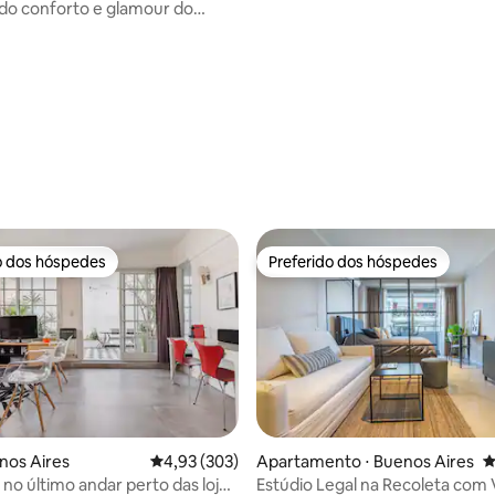
Palermo Soho
do conforto e glamour do
rmani Casa
o dos hóspedes
Preferido dos hóspedes
o dos hóspedes
Preferido dos hóspedes
enos Aires
4,93 de uma avaliação média de 5, 303 avalia
4,93 (303)
Apartamento ⋅ Buenos Aires
4
 no último andar perto das lojas
Estúdio Legal na Recoleta com
édia de 5, 151 avaliações