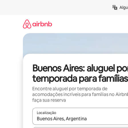
Pular
Algu
para
o
conteúdo
Buenos Aires: aluguel po
temporada para famílias
Encontre aluguel por temporada de
acomodações incríveis para famílias no Airbn
faça sua reserva
Localização
Quando os resultados estiverem disponíveis, expl