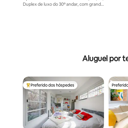
na moder
Duplex de luxo do 30º andar, com grande
terraço!
Aluguel por t
Preferido dos hóspedes
Preferid
Entre os melhores preferidos dos hóspedes
Preferid