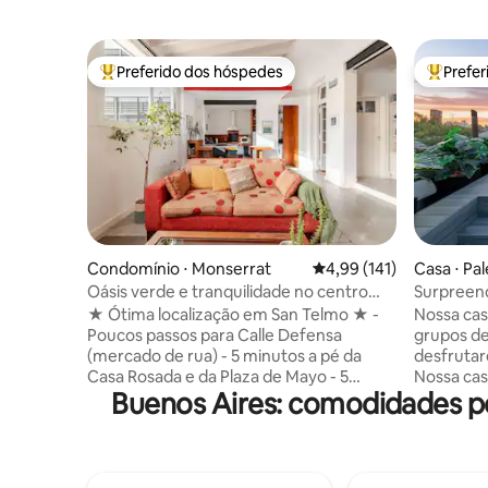
Preferido dos hóspedes
Prefe
Entre os melhores preferidos dos hóspedes
Entre os
Condomínio ⋅ Monserrat
4,99 de uma avaliação m
4,99 (141)
Casa ⋅ Pa
Oásis verde e tranquilidade no centro
Surpreen
histórico
Soho com 
★ Ótima localização em San Telmo ★ -
Nossa cas
Poucos passos para Calle Defensa
grupos de
(mercado de rua) - 5 minutos a pé da
desfrutar
Casa Rosada e da Plaza de Mayo - 5
Nossa cas
Buenos Aires: comodidades p
minutos a pé do Mercado de San Telmo -
coração d
5 minutos a pé até Puerto Madero -
melhores 
Muitas paradas de ônibus e estações de
bares à sua port
metrô nas proximidades. Apartamento
quarteirõ
muito iluminado e muito tranquilo. Sem
direção e