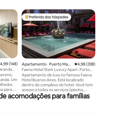
Apartame
Preferido dos hóspedes
Preferi
os hóspedes
Entre os melhores preferidos dos hóspedes
Preferi
Deco Rec
Apartame
Localiza
inaugurad
Armani. Comodidades: piscina aquecida
externa e
e úmida,
lavanderia. Segurança 
apartame
ções
,99 de uma avaliação média de 5, 148 avaliações
4,99 (148)
Apartamento ⋅ Puerto Mad
4,98 de uma avaliação m
4,98 (338)
condicion
ero
varanda
Faena Hotel Stark Luxury Apart. Porto
banheiro,
Madero
sereno,
Apartamento de luxo no famoso Faena
metros, 
nda. Um
Hotel Buenos Aires. Está localizado
solteiro
lhedor,
dentro do complexo do hotel. Você tem
com anaph
na para
acesso a todos os serviços (piscina,
micro-ond
de acomodações para famílias
 calma.
academia, spa, restaurantes, etc.)
etc.
r uma
Projetado por Phillipe Stark, mobiliado e
loriza a
decorado. Tem 50 metros quadrados
stética,
(475 pés quadrados) e 1 cama king size.
a valor
Wi-Fi de alta velocidade, ar condicionado