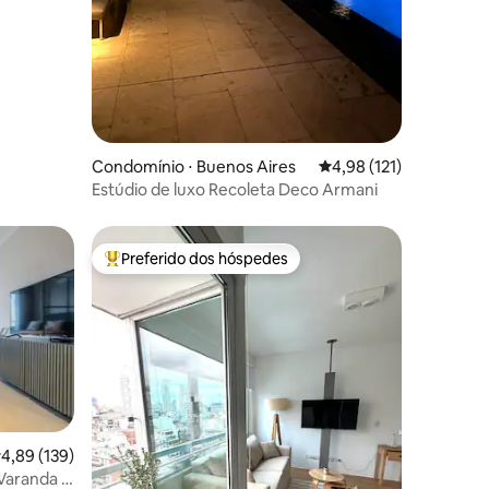
Condomínio ⋅ Buenos Aires
4,98 de uma avaliação 
4,98 (121)
Estúdio de luxo Recoleta Deco Armani
Preferido dos hóspedes
Entre os melhores preferidos dos hóspedes
ções
,89 de uma avaliação média de 5, 139 avaliações
4,89 (139)
 Varanda e