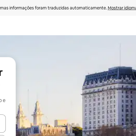
mas informações foram traduzidas automaticamente. 
Mostrar idioma
r
b e
ore-os usando as seta para cima e para baixo do teclado ou tocando e