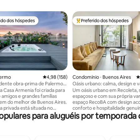
rido dos hóspedes
Preferido dos hóspedes
 melhores preferidos dos hóspedes
Entre os melhores preferidos d
édia de 5, 141 avaliações
lermo
4,98 de uma avaliação média de 5, 158 avalia
4,98 (158)
Condomínio ⋅ Buenos Aires
4
dente obra-prima de Palermo
Oásis urbano: calma, design e 
jacuzzi!
em Recoleta
a Casa Armenia foi criada para
Um oásis urbano em Recoleta, 
 amigos e grandes famílias
espaçoso e com sua própria vara
em do melhor de Buenos Aires.
espaço RecoBA com design aco
a privada está situada no
conforto e hospitalidade genuí
opulares para aluguéis por temporada 
e Palermo Soho, com os
desfrutar de Buenos Aires com
cafés, restaurantes, lojas e
Projetado para quem quer vive
a. Estamos a 3
experiência local autêntica e va
es da Plaza Serrano em uma
tranquilidade, a qualidade e a e
 da Plaza Armenia na outra!
em uma acomodação que agreg