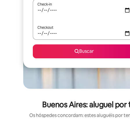
Check-in
Checkout
Buscar
Buenos Aires: aluguel po
Os hóspedes concordam: estes aluguéis por te