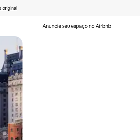
 original
Anuncie seu espaço no Airbnb
 deslizando o dedo na tela.