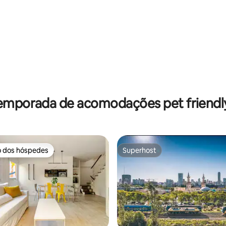
na Palermo
Piscina
emporada de acomodações pet friendly
o dos hóspedes
Superhost
o dos hóspedes
Superhost