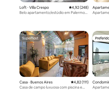
Loft ⋅ Villa Crespo
4,92 de uma avaliação m
4,92 (248)
Apartame
Belo apartamento/estúdio em Palermo
Apartame
Soho
100m2
Superhost
Preferid
Superhost
Preferid
Casa ⋅ Buenos Aires
4,82 de uma avaliação 
4,82 (111)
Condomíni
Casa de campo luxuosa com piscina e
Apartamen
churrasqueira no terraço
quartos