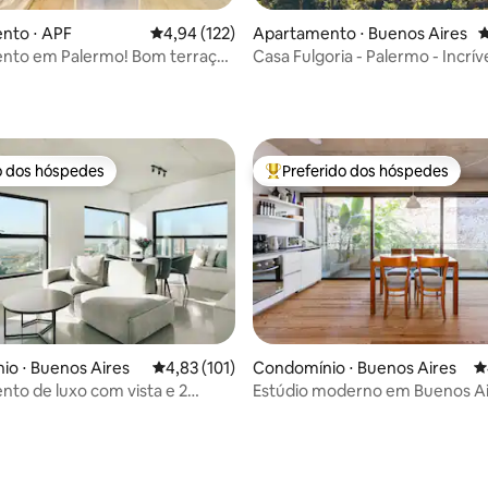
édia de 5, 248 avaliações
nto ⋅ APF
4,94 de uma avaliação média de 5, 122 avalia
4,94 (122)
Apartamento ⋅ Buenos Aires
4
nto em Palermo! Bom terraço!
Casa Fulgoria - Palermo - Incrív
luminosa!
o dos hóspedes
Preferido dos hóspedes
o dos hóspedes
Entre os melhores preferidos d
média de 5, 111 avaliações
o ⋅ Buenos Aires
4,83 de uma avaliação média de 5, 101 avalia
4,83 (101)
Condomínio ⋅ Buenos Aires
4
to de luxo com vista e 2
Estúdio moderno em Buenos Ai