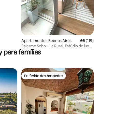
Apartamento ⋅ Buenos Aires
5 de uma avaliação 
5 (119)
Palermo Soho – La Rural. Estúdio de luxo.
 para famílias
Academia e piscina
Preferido dos hóspedes
Preferido dos hóspedes