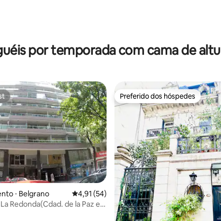
guéis por temporada com cama de altur
st
Preferido dos hóspedes
st
Preferido dos hóspedes
nto ⋅ Belgrano
4,91 de uma avaliação média de 5, 54 avalia
4,91 (54)
édia de 5, 193 avaliações
 La Redonda(Cdad. de la Paz e
a)