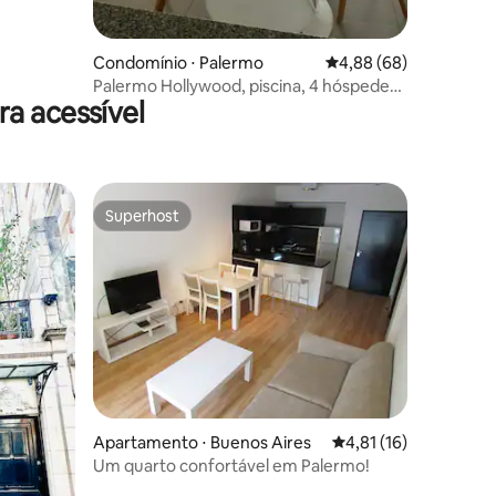
Condomínio ⋅ Palermo
4,88 de uma avaliação 
4,88 (68)
Palermo Hollywood, piscina, 4 hóspedes,
a acessível
Wi-Fi
Superhost
Superhost
ções
Apartamento ⋅ Buenos Aires
4,81 de uma avaliação
4,81 (16)
Um quarto confortável em Palermo!