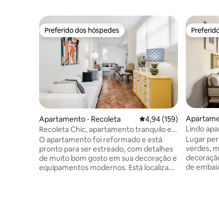
Preferido dos hóspedes
Preferid
Preferido dos hóspedes
Preferid
Apartame
Apartamento ⋅ Recoleta
4,94 de uma avaliação m
4,94 (159)
s
Lindo ap
Recoleta Chic, apartamento tranquilo e
varanda f
elegante
Lugar per
O apartamento foi reformado e está
verdes, m
pronto para ser estreado, com detalhes
decoração
de muito bom gosto em sua decoração e
de embai
equipamentos modernos. Está localizado
museus, e
a poucos metros da Av. Santa Fé, onde
Recoleta.
estão as melhores lojas da cidade e muito
ônibus) e
bem conectado com seus meios de
distância
transporte. O quarto principal tem uma
(internac
cama "super king" que pode ser