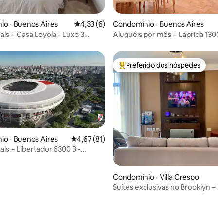
média de 5, 41 avaliações
o ⋅ Buenos Aires
4,33 de uma avaliação média de 5, 6 avalia
4,33 (6)
Condomínio ⋅ Buenos Aires
ls + Casa Loyola - Luxo 3
Aluguéis por mês + Laprida 1300
Gastronômico A
quartos, 2 banheiros em Recol
Preferido dos hóspedes
Entre os melhores preferidos d
o ⋅ Buenos Aires
4,67 de uma avaliação média de 5, 81 avalia
4,67 (81)
ls + Libertador 6300 B -
édia de 5, 108 avaliações
 River Plate
Condomínio ⋅ Villa Crespo
Suítes exclusivas no Brooklyn –
Central Heights