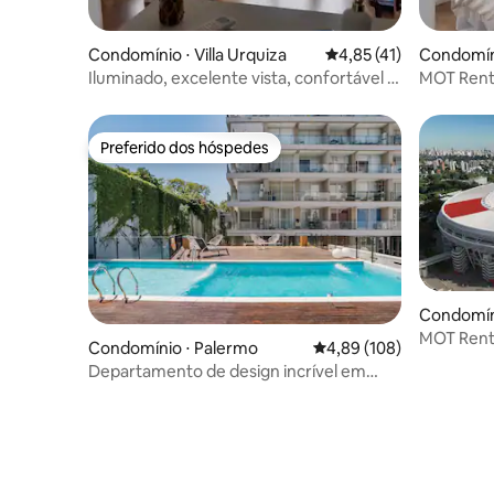
Condomínio ⋅ Villa Urquiza
4,85 de uma avaliação 
4,85 (41)
Condomíni
Iluminado, excelente vista, confortável e
MOT Renta
muito bem equipado
quartos 
Preferido dos hóspedes
Preferido dos hóspedes
Condomíni
MOT Renta
Condomínio ⋅ Palermo
4,89 de uma avaliação m
4,89 (108)
Estádio do
Departamento de design incrível em
Palermo Soho