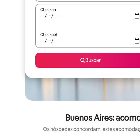
Check-in
Checkout
Buscar
Buenos Aires: acomo
Os hóspedes concordam: estas acomodações