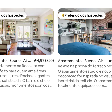
o dos hóspedes
Preferido dos hóspedes
o dos hóspedes
Entre os melhores preferidos d
nto ⋅ Buenos Aire
4,97 de uma avaliação média de 5, 320 avalia
4,97 (320)
édia de 5, 159 avaliações
Apartamento ⋅ Buenos Aire
4
s
artamento na Recoleta com
Relaxe na piscina do terraço ne
rancesa
estúdio moderno
feito para quem ama áreas
O apartamento estúdio é novo 
useus, residências elegantes,
decoração foi inspirada no visua
 sofisticada. O bairro é cheio
industrial do edifício. O apartamento está
xadas, monumentos icônicos e
totalmente equipado, com
 fica perto do coração da
eletrodomésticos de marca, T
 Transporte público (trens e
de 40", geladeira Whirlpool de
stão disponíveis a uma curta
completo, forno de micro-ond
 a pé. O aeroporto de Ezeiza
Samsung, cafeteira Oster, torr
ional) fica a uma hora em média
Peabody, etc. Há uma cama de casal,