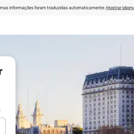
mas informações foram traduzidas automaticamente. 
Mostrar idioma
r
a
ore-os usando as seta para cima e para baixo do teclado ou tocando e