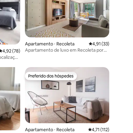
ções
Apartamento ⋅ Recoleta
4,91 de uma avaliação
4,91 (33)
Apartamento de luxo em Recoleta por
4,92 de uma avaliação média de 5, 78 avaliações
4,92 (78)
Magno | 5A
calização
Preferido dos hóspedes
Preferido dos hóspedes
Apartamento ⋅ Recoleta
4,71 de uma avaliação 
4,71 (112)