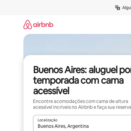
Pular
Algu
para
o
conteúdo
Buenos Aires: aluguel po
temporada com cama
acessível
Encontre acomodações com cama de altura
acessível incríveis no Airbnb e faça sua reserv
Localização
Quando os resultados estiverem disponíveis, expl