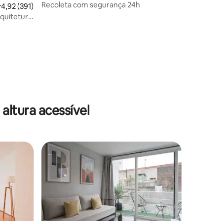
Recoleta com segurança 24h
ções
,92 de uma avaliação média de 5, 391 avaliações
4,92 (391)
rquitetura
ltura acessível