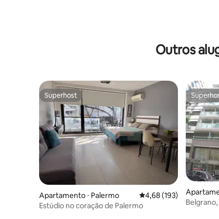
Outros alu
Superhost
Superho
Superhost
Superho
Apartame
Apartamento ⋅ Palermo
4,68 de uma avaliação m
4,68 (193)
Belgrano,
Estúdio no coração de Palermo
Echeverri