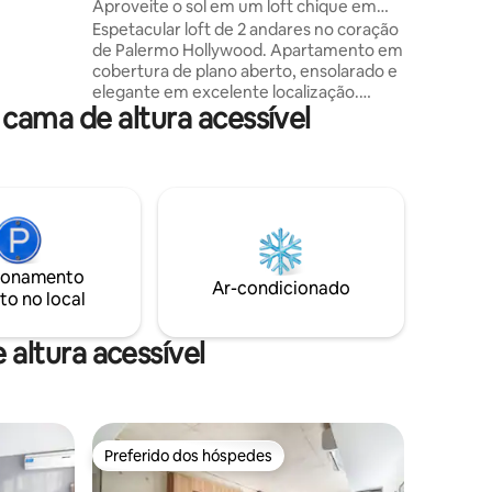
Aproveite o sol em um loft chique em
nsforma
Palermo Hollywood
Espetacular loft de 2 andares no coração
 que uma
de Palermo Hollywood. Apartamento em
cobertura de plano aberto, ensolarado e
elegante em excelente localização.
ama de altura acessível
Varanda enorme com vistas
arantir
maravilhosas da cidade a partir do 6º
 Telmo
andar. Primeiro andar: sala de estar-
jantar, banheiro completo (com banheira
es,
e bidê), cozinha totalmente equipada
rrascarias
com geladeira grande, fogão, micro-
bares. A
ondas, torradeira, cafeteira e chaleira
o da
elétrica. A varanda é perfeita para
rico
ionamento
desfrutar do pôr do sol de Buenos Aires.
 o
Ar-condicionado
to no local
Segundo andar: quarto com cama queen
ia em
size, outro banheiro completo e closet.
x. 2 km do
altura acessível
Preferido dos hóspedes
Preferido dos hóspedes