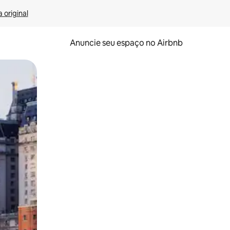
 original
Anuncie seu espaço no Airbnb
 deslizando o dedo na tela.