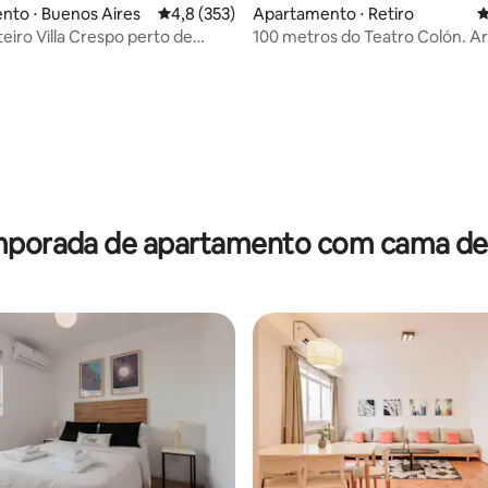
nto ⋅ Buenos Aires
4,8 de uma avaliação média de 5, 353 avalia
4,8 (353)
Apartamento ⋅ Retiro
4
nteiro Villa Crespo perto de
100 metros do Teatro Colón. A
Parisina
édia de 5, 167 avaliações
mporada de apartamento com cama de a