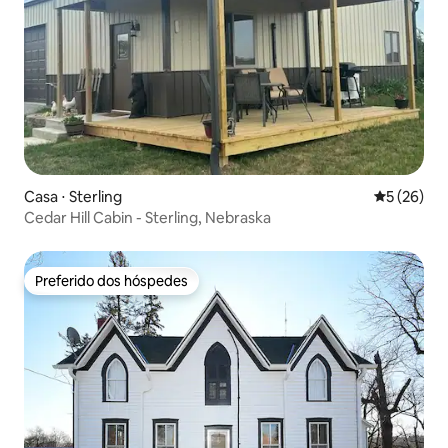
Casa ⋅ Sterling
5 de uma a
5 (26)
Cedar Hill Cabin - Sterling, Nebraska
Preferido dos hóspedes
Preferido dos hóspedes