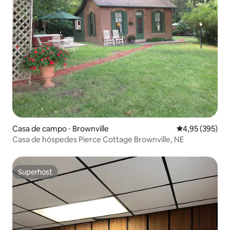
Casa de campo ⋅ Brownville
4,95 de uma av
4,95 (395)
Casa de hóspedes Pierce Cottage Brownville, NE
Superhost
Superhost