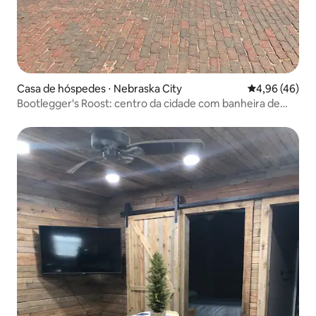
Casa de hóspedes ⋅ Nebraska City
4,96 de uma a
4,96 (46)
Bootlegger's Roost: centro da cidade com banheira de
hidromassagem