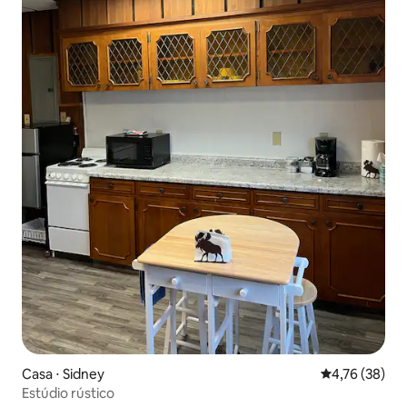
Casa ⋅ Sidney
4,76 de uma a
4,76 (38)
Estúdio rústico