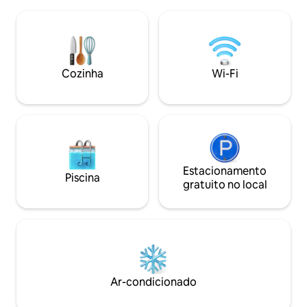
esplêndido, relaxe com um pôr pôr do
Vee, Casey 's e Do
sol deslumbrante e desfrute de um olhar
curta distância a pé. Wi-Fi 
encantador para as estrelas. Acesso
fornecidos. Máquin
total a caiaques, pranchas de remo e um
roupa de tamanho 
lírio d'água, tudo incluído. Traga seu
porão... entrada exter
barco, jet ski ou ATV com um barco
Cozinha
Wi-Fi
espaçoso, muitas
privado. O lago e as trilhas próximas são
construídos para a aventura!
Estacionamento
Piscina
gratuito no local
Ar-condicionado