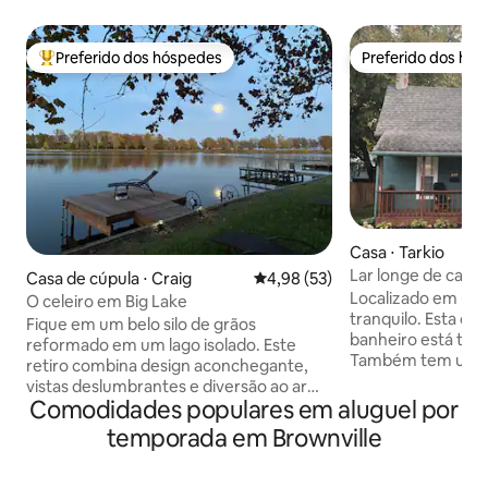
Preferido dos hóspedes
Preferido dos hó
Entre os melhores preferidos dos hóspedes
Preferido dos hó
Casa ⋅ Tarkio
Lar longe de casa 
Casa de cúpula ⋅ Craig
4,98 de uma avaliação média de
4,98 (53)
localização!
Localizado em um 
O celeiro em Big Lake
tranquilo. Esta ca
Fique em um belo silo de grãos
banheiro está tot
reformado em um lago isolado. Este
Também tem uma 
retiro combina design aconchegante,
jantar, sala de est
vistas deslumbrantes e diversão ao ar
Localização conve
Comodidades populares em aluguel por
livre sem fim. A apenas 90 minutos de
Tem um grande qui
Omaha ou Kansas City, o silo é perfeito
temporada em Brownville
varanda da frente
para casais, famílias ou pequenos
disponível na rua 
grupos.Acorde com um nascer do sol
Você pode encont