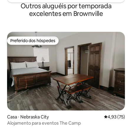
Outros aluguéis por temporada
excelentes em Brownville
Preferido dos hóspedes
Preferido dos hóspedes
Casa ⋅ Nebraska City
4,93 de uma a
4,93 (75)
Alojamento para eventos The Camp