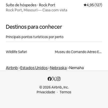
Suíte de hóspedes ⋅ Rock Port
4,95 de uma av
4,95 (127)
Rock Port, Missouri — Casa com vista
Destinos para conhecer
Principais pontos turísticos por perto
Wildlife Safari
Museu do Comando Aéreo Estratégico e Aeroespacial
Airbnb
Estados Unidos
Nebraska
Nemaha
© 2026 Airbnb, Inc.
Privacidade
Termos