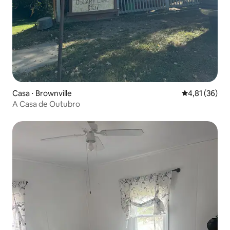
Casa ⋅ Brownville
4,81 de uma a
4,81 (36)
A Casa de Outubro