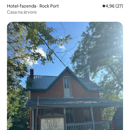
Hotel-fazenda ⋅ Rock Port
4,96 de uma a
4,96 (27)
Casa na árvore