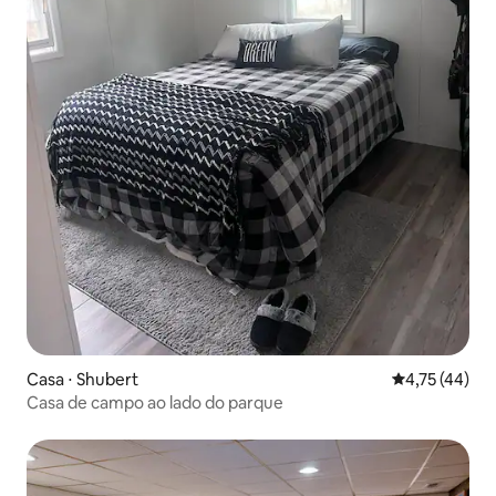
Casa ⋅ Shubert
4,75 de uma a
4,75 (44)
Casa de campo ao lado do parque