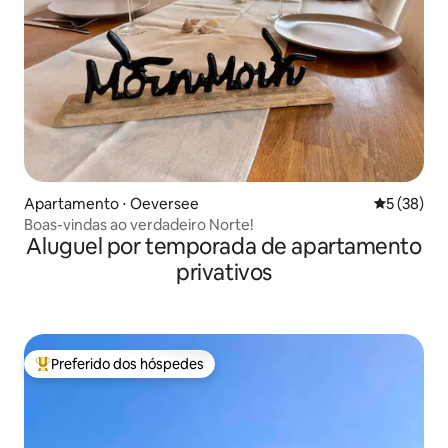
Apartamento ⋅ Oeversee
5 de uma a
5 (38)
Boas-vindas ao verdadeiro Norte!
Aluguel por temporada de apartamento
privativos
Preferido dos hóspedes
Entre os melhores preferidos dos hóspedes