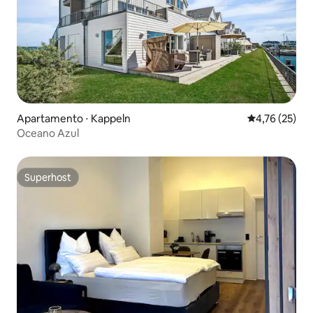
Apartamento ⋅ Kappeln
4,76 de uma a
4,76 (25)
Oceano Azul
Superhost
Superhost