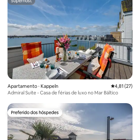
Superhost
Superhost
Apartamento ⋅ Kappeln
4,81 de uma a
4,81 (27)
Admiral Suite - Casa de férias de luxo no Mar Báltico
Preferido dos hóspedes
Preferido dos hóspedes