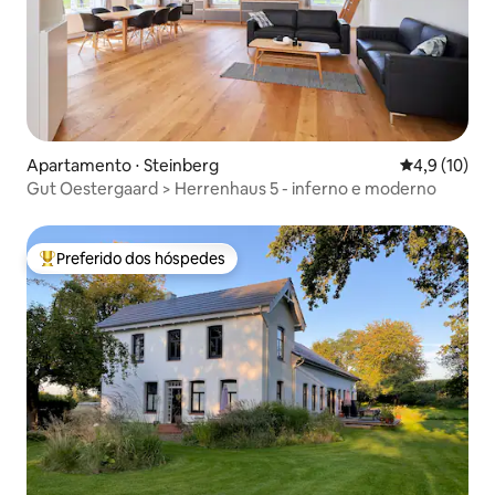
Apartamento ⋅ Steinberg
4,9 de uma a
4,9 (10)
Gut Oestergaard > Herrenhaus 5 - inferno e moderno
Preferido dos hóspedes
Entre os melhores preferidos dos hóspedes