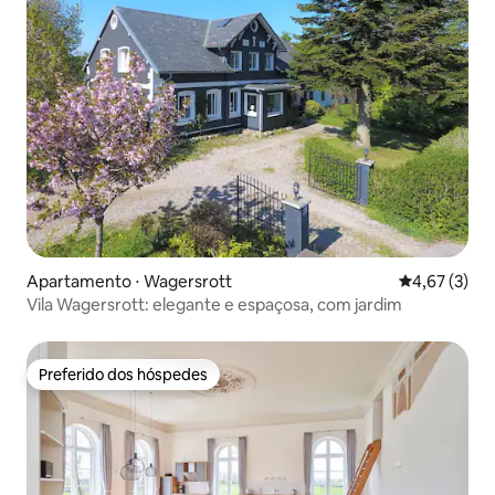
Apartamento ⋅ Wagersrott
4,67 de uma 
4,67 (3)
Vila Wagersrott: elegante e espaçosa, com jardim
Preferido dos hóspedes
Preferido dos hóspedes