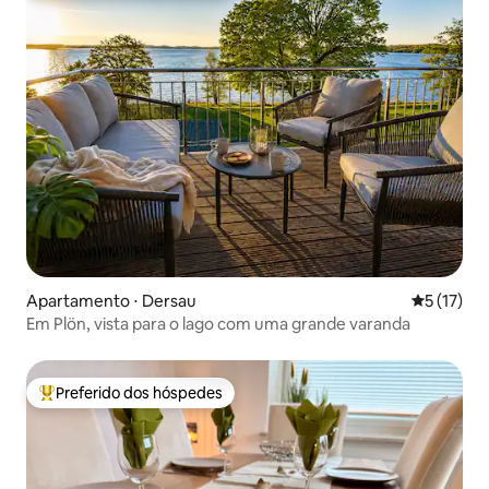
Apartamento ⋅ Dersau
5 de uma a
5 (17)
Em Plön, vista para o lago com uma grande varanda
Preferido dos hóspedes
Entre os melhores preferidos dos hóspedes