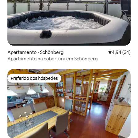
Apartamento ⋅ Schönberg
4,94 de uma a
4,94 (34)
Apartamento na cobertura em Schönberg
Preferido dos hóspedes
Preferido dos hóspedes