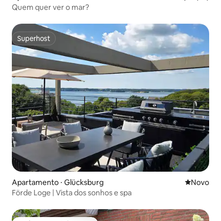
Quem quer ver o mar?
Superhost
Superhost
Apartamento ⋅ Glücksburg
Novo lugar
Novo
Förde Loge | Vista dos sonhos e spa