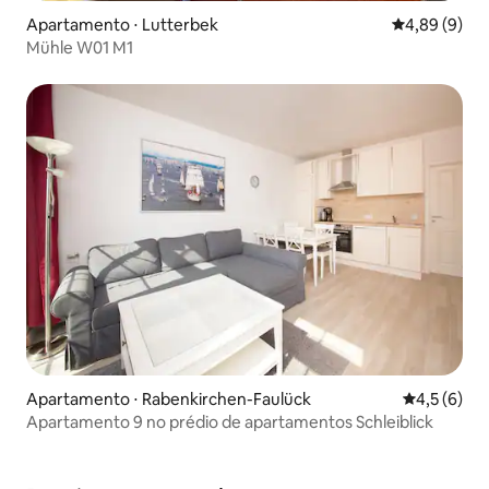
Apartamento ⋅ Lutterbek
4,89 de uma 
4,89 (9)
Mühle W01 M1
Apartamento ⋅ Rabenkirchen-Faulück
4,5 de uma 
4,5 (6)
Apartamento 9 no prédio de apartamentos Schleiblick