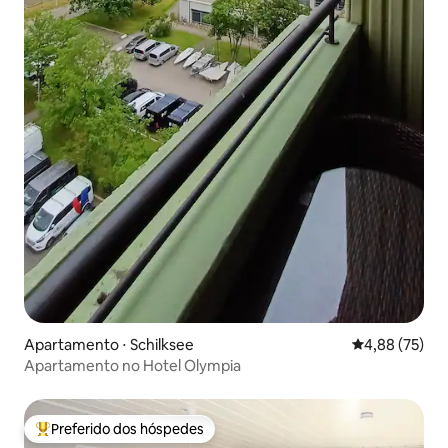
Apartamento ⋅ Schilksee
4,88 de uma a
4,88 (75)
Apartamento no Hotel Olympia
Preferido dos hóspedes
Entre os melhores preferidos dos hóspedes