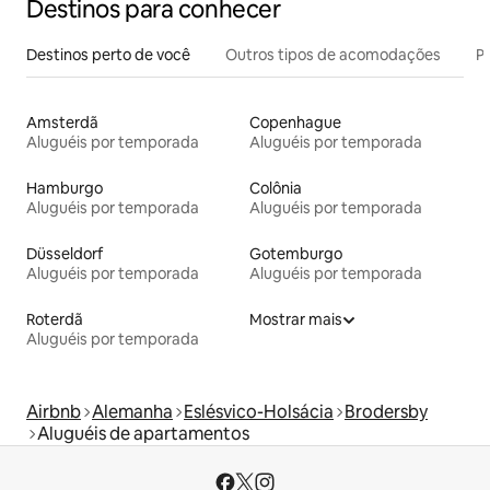
Destinos para conhecer
Destinos perto de você
Outros tipos de acomodações
Pr
Amsterdã
Copenhague
Aluguéis por temporada
Aluguéis por temporada
Hamburgo
Colônia
Aluguéis por temporada
Aluguéis por temporada
Düsseldorf
Gotemburgo
Aluguéis por temporada
Aluguéis por temporada
Roterdã
Mostrar mais
Aluguéis por temporada
Airbnb
Alemanha
Eslésvico-Holsácia
Brodersby
Aluguéis de apartamentos