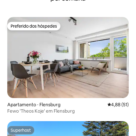
Preferido dos hóspedes
Preferido dos hóspedes
Apartamento ⋅ Flensburg
4,88 de uma a
4,88 (51)
Fewo 'Theos Koje' em Flensburg
Superhost
Superhost