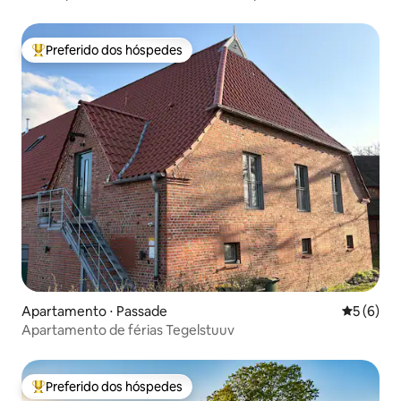
Preferido dos hóspedes
Entre os melhores preferidos dos hóspedes
Apartamento ⋅ Passade
5 de uma 
5 (6)
Apartamento de férias Tegelstuuv
Preferido dos hóspedes
Entre os melhores preferidos dos hóspedes