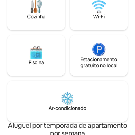
continental. Tudo novo e de alta
cozinha integrada
qualidade, perfeito para se mimar. Lene
Cozinha
Wi-Fi
e Mogens
Estacionamento
Piscina
gratuito no local
Ar-condicionado
Aluguel por temporada de apartamento
por semana