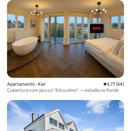
Apartamento ⋅ Kiel
4,77 de uma a
4,77 (64)
Cobertura com jacuzzi "Estocolmo" — estadia no fiorde