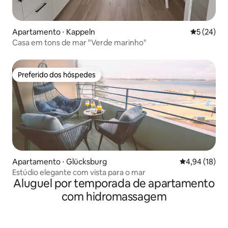
Apartamento ⋅ Kappeln
5 de uma a
5 (24)
Casa em tons de mar "Verde marinho"
Preferido dos hóspedes
Preferido dos hóspedes
Apartamento ⋅ Glücksburg
4,94 de uma a
4,94 (18)
Estúdio elegante com vista para o mar
Aluguel por temporada de apartamento
com hidromassagem