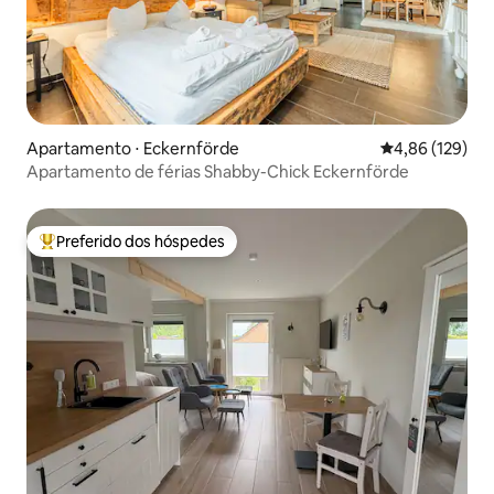
Apartamento ⋅ Eckernförde
4,86 de uma av
4,86 (129)
Apartamento de férias Shabby-Chick Eckernförde
Preferido dos hóspedes
Entre os melhores preferidos dos hóspedes