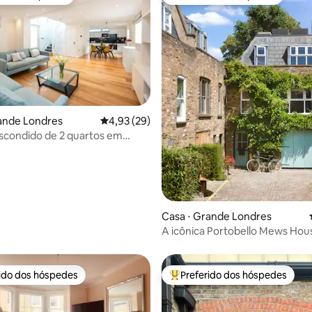
o dos hóspedes
Preferido dos hóspedes
média de 5, 47 avaliações
ande Londres
4,93 de uma avaliação média de 5, 29 avalia
4,93 (29)
scondido de 2 quartos em
n | 110m²
Casa ⋅ Grande Londres
A icônica Portobello Mews Hou
rido dos hóspedes
Preferido dos hóspedes
 melhores preferidos dos hóspedes
Entre os melhores preferidos d