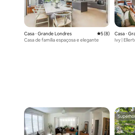
Casa ⋅ Grande Londres
5 de uma avaliação
5 (8)
Casa ⋅ Gr
Casa de família espaçosa e elegante
Ivy | Elle
profission
Superho
Superho