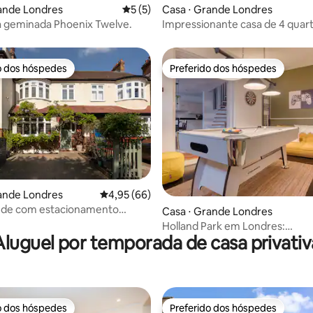
ande Londres
5 de uma avaliação média de 5, 5 avalia
5 (5)
Casa ⋅ Grande Londres
a geminada Phoenix Twelve.
Impressionante casa de 4 quar
totalmente mobiliada em Pec
o dos hóspedes
Preferido dos hóspedes
o dos hóspedes
Preferido dos hóspedes
média de 5, 45 avaliações
ande Londres
4,95 de uma avaliação média de 5, 66 avalia
4,95 (66)
onamento
Casa ⋅ Grande Londres
, SE26
Holland Park em Londres:
Aluguel por temporada de casa privativ
estacionamento, fliperama e j
o dos hóspedes
Preferido dos hóspedes