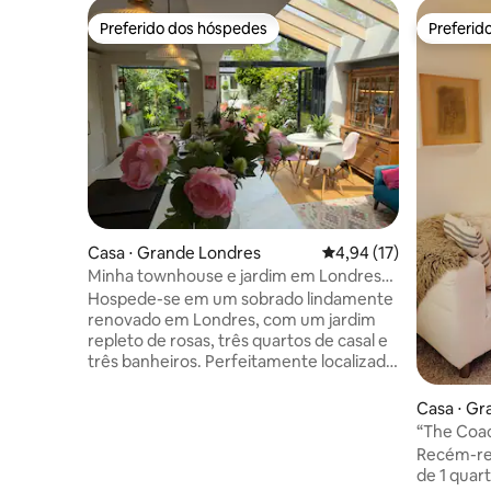
Preferido dos hóspedes
Preferid
Preferido dos hóspedes
Preferid
Casa ⋅ Grande Londres
4,94 de uma avaliação 
4,94 (17)
Minha townhouse e jardim em Londres
para 3 a 6 hóspedes
Hospede-se em um sobrado lindamente
renovado em Londres, com um jardim
repleto de rosas, três quartos de casal e
três banheiros. Perfeitamente localizado
em Clapham, a uma curta caminhada do
Clapham Common, cafés, restaurantes
Casa ⋅ Gr
e bares. Excelentes conexões de
“The Coa
transporte (metrô, ônibus e trem de
quarto co
Recém-re
superfície). Westminster, Chelsea, a
de 1 quar
margem sul, o Big Ben, a Tate Britain e o