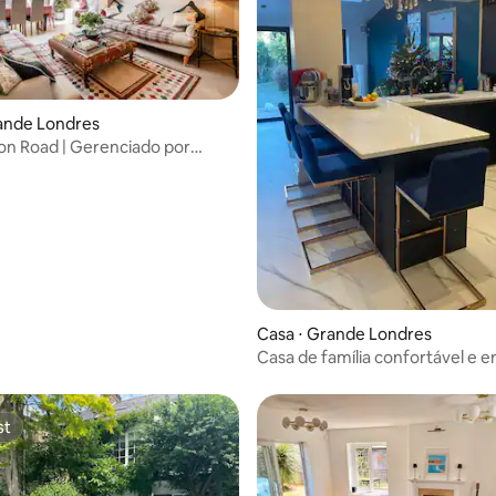
 média de 5, 8 avaliações
ande Londres
rton Road | Gerenciado por
ais
Casa ⋅ Grande Londres
Casa de família confortável e e
de 3 camas
st
st