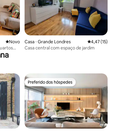
ções
Novo lugar para ficar
Novo
Casa ⋅ Grande Londres
4,47 de uma avaliação
4,47 (15)
quartos
Casa central com espaço de jardim
ana
Preferido dos hóspedes
Preferido dos hóspedes