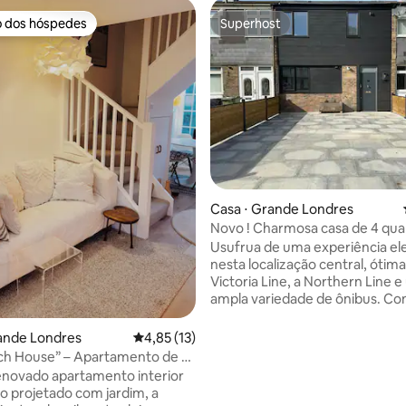
o dos hóspedes
Superhost
o dos hóspedes
Superhost
média de 5, 17 avaliações
Casa ⋅ Grande Londres
Novo ! Charmosa casa de 4 qua
Usufrua de uma experiência el
nesta localização central, ótima
Victoria Line, a Northern Line 
ampla variedade de ônibus. C
muito boa para Victoria, Claph
Junction e Gatwick pela estaçã
ande Londres
4,85 de uma avaliação média de 5, 13 avalia
4,85 (13)
Streatham Hill. A localização se
ch House” – Apartamento de 1
das lojas e comodidades de Bri
m jardim e estacionamento
novado apartamento interior
como da rua principal de Strea
to projetado com jardim, a
ficam a uma curta caminhada 