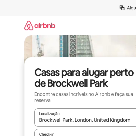
Pular
Algu
para
o
conteúdo
Casas para alugar perto
de Brockwell Park
Encontre casas incríveis no Airbnb e faça sua
reserva
Localização
Quando os resultados estiverem disponíveis, expl
Check-in