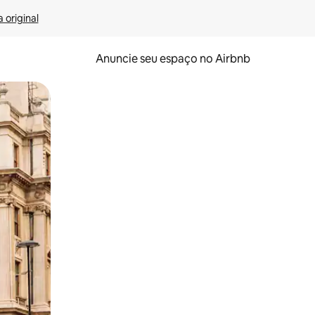
 original
Anuncie seu espaço no Airbnb
 deslizando o dedo na tela.