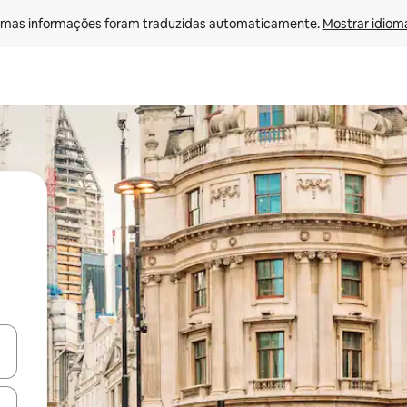
mas informações foram traduzidas automaticamente. 
Mostrar idioma
ore-os usando as seta para cima e para baixo do teclado ou tocando e