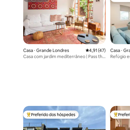
Superhost
Preferid
Casa ⋅ Grande Londres
4,91 de uma avaliação 
4,91 (47)
Casa ⋅ Gr
Casa com jardim mediterrâneo | Pass the
Refúgio e
Keys
Kensingto
Preferido dos hóspedes
Prefe
Entre os melhores preferidos dos hóspedes
Entre os