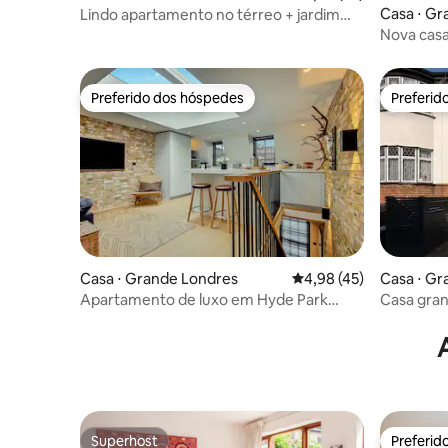
Casa ⋅ Gr
Lindo apartamento no térreo + jardim
privativo
Nova cas
Preferido dos hóspedes
Preferid
Preferido dos hóspedes
Preferid
Casa ⋅ Grande Londres
4,98 de uma avaliação 
4,98 (45)
Casa ⋅ Gr
Apartamento de luxo em Hyde Park
Casa grande com estaci
Notting Hill
Sydenham
Superhost
Preferid