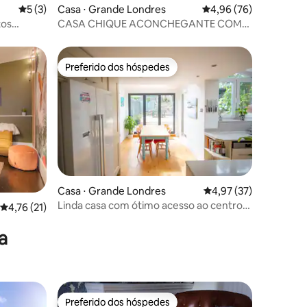
ções
5 de uma avaliação média de 5, 3 avaliações
5 (3)
Casa ⋅ Grande Londres
4,96 de uma avaliação
4,96 (76)
tos
CASA CHIQUE ACONCHEGANTE COM
kam
JARDIM — Novo anúncio
Preferido dos hóspedes
Preferido dos hóspedes
ções
Casa ⋅ Grande Londres
4,97 de uma avaliação
4,97 (37)
Linda casa com ótimo acesso ao centro
4,76 de uma avaliação média de 5, 21 avaliações
4,76 (21)
de Londres
a
ogos
Preferido dos hóspedes