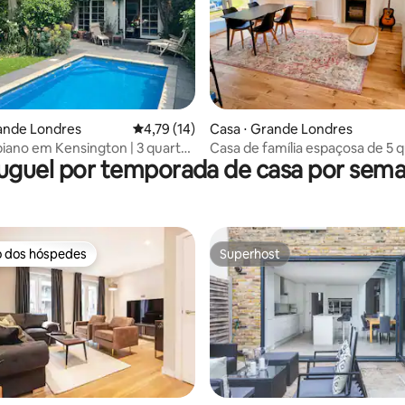
ar
ande Londres
4,79 de uma avaliação média de 5, 14 avalia
4,79 (14)
Casa ⋅ Grande Londres
 piano em Kensington | 3 quartos
Casa de família espaçosa de 5 
uguel por temporada de casa por sem
s com ar condicionado e jardim
perto de Richmond e Ted Lasso
o dos hóspedes
Superhost
o dos hóspedes
Superhost
média de 5, 35 avaliações