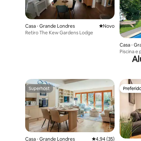
Casa ⋅ Grande Londres
Novo lugar para fic
Novo
Retiro The Kew Gardens Lodge
Casa ⋅ Gr
Piscina e
Al
exclusivo
Superhost
Preferid
Superhost
Preferid
Casa ⋅ Grande Londres
4,94 de uma avaliação 
4,94 (35)