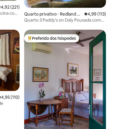
,92 de uma avaliação média de 5, 221 avaliações
4,92 (221)
iscina com
ções
Quarto privativo ⋅ Redland Ba
4,99 de uma avaliação 
4,99 (113)
y
Quarto 3 Paddy's on Daly Pousada com
banheiro compartilhado
Preferido dos hóspedes
os hóspedes
Entre os melhores preferidos dos hóspedes
,95 de uma avaliação média de 5, 110 avaliações
4,95 (110)
de