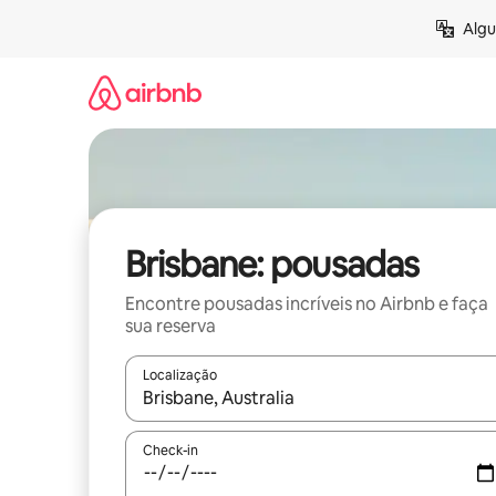
Pular
Algu
para
o
conteúdo
Brisbane: pousadas
Encontre pousadas incríveis no Airbnb e faça
sua reserva
Localização
Quando os resultados estiverem disponíveis, expl
Check-in