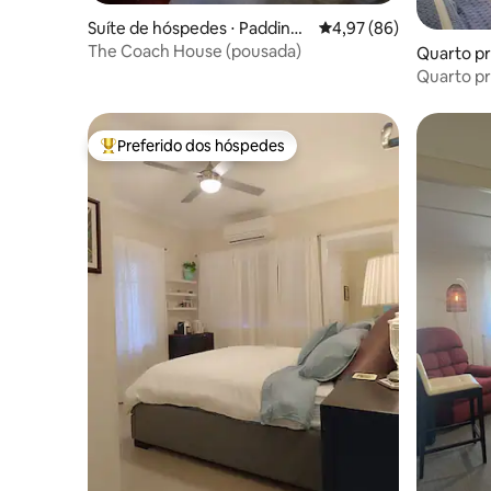
Suíte de hóspedes ⋅ Paddingt
4,97 de uma avaliação 
4,97 (86)
on
The Coach House (pousada)
Quarto pri
dge
Quarto pr
Preferido dos hóspedes
Entre os melhores preferidos dos hóspedes