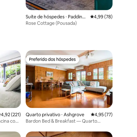
Suíte de hóspedes ⋅ Paddingt
4,99 de uma avaliação
4,99 (78)
ções
on
Rose Cottage (Pousada)
Preferido dos hóspedes
os hóspedes
Preferido dos hóspedes
ções
,92 de uma avaliação média de 5, 221 avaliações
4,92 (221)
Quarto privativo ⋅ Ashgrove
4,95 de uma avaliação
4,95 (77)
iscina com
Bardon Bed & Breakfast — Quarto
Chantilly