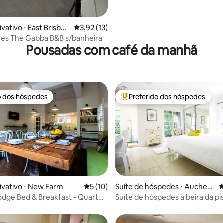
édia de 5, 191 avaliações
vativo ⋅ East Brisban
3,92 de uma avaliação média de 5, 13 avalia
3,92 (13)
s The Gabba B&B s/banheira
Pousadas com café da manhã
o dos hóspedes
Preferido dos hóspedes
o dos hóspedes
Entre os melhores preferidos d
ivativo ⋅ New Farm
5 de uma avaliação média de 5, 10 avalia
5 (10)
Suíte de hóspedes ⋅ Auchenf
4
média de 5, 86 avaliações
lower
dge Bed & Breakfast - Quarto
Suíte de hóspedes à beira da p
1 quarto B -3 km para o CBD