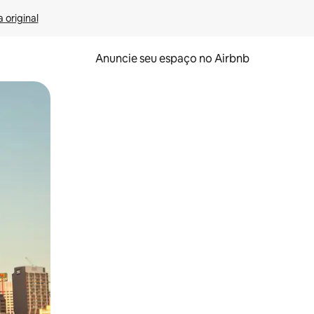
 original
Anuncie seu espaço no Airbnb
 deslizando o dedo na tela.