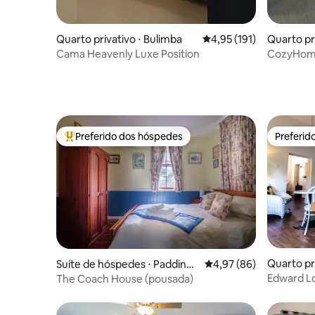
Quarto privativo ⋅ Bulimba
4,95 de uma avaliação m
4,95 (191)
Quarto pri
e
Cama Heavenly Luxe Position
CozyHome
Preferido dos hóspedes
Preferid
Entre os melhores preferidos dos hóspedes
Preferid
Quarto pr
Suíte de hóspedes ⋅ Paddingt
4,97 de uma avaliação 
4,97 (86)
on
Edward Lo
The Coach House (pousada)
King