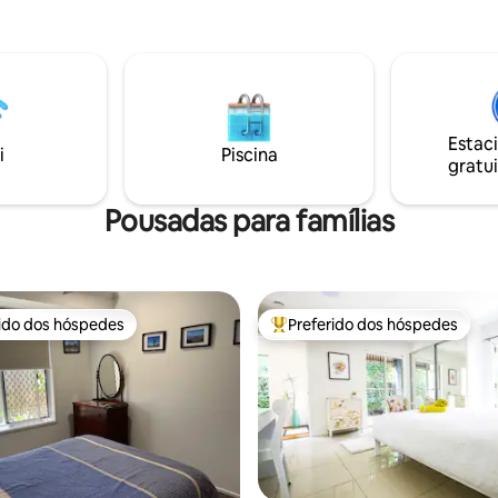
adas por apenas um dos pais.
de 2 hóspedes]
Estac
i
Piscina
gratui
Pousadas para famílias
rido dos hóspedes
Preferido dos hóspedes
 melhores preferidos dos hóspedes
Entre os melhores preferidos d