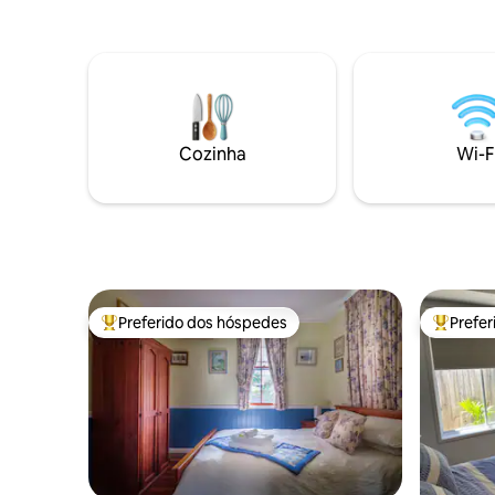
acompanh
CityCat
[máximo 
Cozinha
Wi-F
Preferido dos hóspedes
Prefe
Entre os melhores preferidos dos hóspedes
Entre os