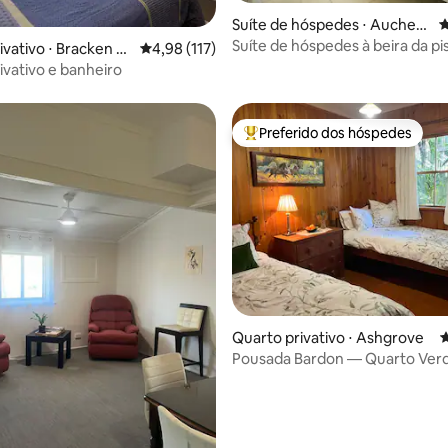
Suíte de hóspedes ⋅ Auchenf
4
média de 5, 86 avaliações
lower
Suíte de hóspedes à beira da p
vativo ⋅ Bracken Ri
4,98 de uma avaliação média de 5, 117 avalia
4,98 (117)
1 quarto B -3 km para o CBD
ivativo e banheiro
Preferido dos hóspedes
Entre os melhores preferidos d
Quarto privativo ⋅ Ashgrove
4
Pousada Bardon — Quarto Ver