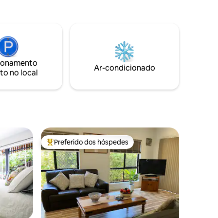
ionamento
Ar-condicionado
to no local
Preferido dos hóspedes
os hóspedes
Entre os melhores preferidos dos hóspedes