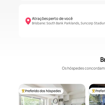
Atrações perto de você
Brisbane: South Bank Parklands, Suncorp Stadiu
B
Os hóspedes concordam: 
Preferido dos hóspedes
Prefe
Entre os melhores preferidos dos hóspedes
Entre os