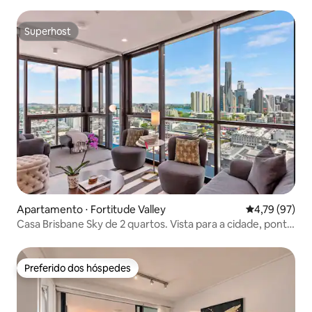
Story Bridge | 107 m²
Superhost
Superhost
Apartamento ⋅ Fortitude Valley
4,79 de uma a
4,79 (97)
Casa Brisbane Sky de 2 quartos. Vista para a cidade, ponte
e rio
Preferido dos hóspedes
Preferido dos hóspedes