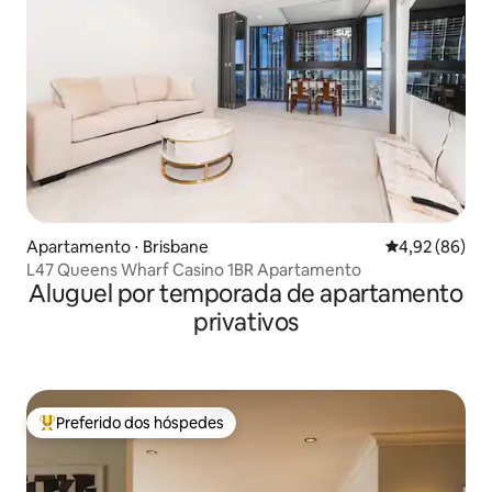
Apartamento ⋅ Brisbane
4,92 de uma a
4,92 (86)
L47 Queens Wharf Casino 1BR Apartamento
Aluguel por temporada de apartamento
privativos
Preferido dos hóspedes
Entre os melhores preferidos dos hóspedes