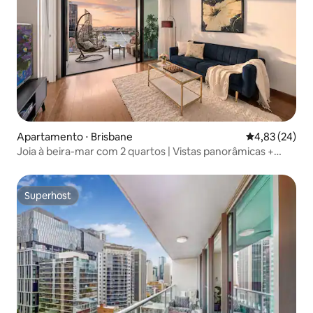
Apartamento ⋅ Brisbane
4,83 de uma a
4,83 (24)
Joia à beira-mar com 2 quartos | Vistas panorâmicas +
estacionamento gratuito
Superhost
Superhost