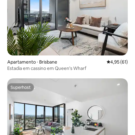
Apartamento ⋅ Brisbane
4,95 de uma a
4,95 (61)
Estadia em cassino em Queen's Wharf
Superhost
Superhost