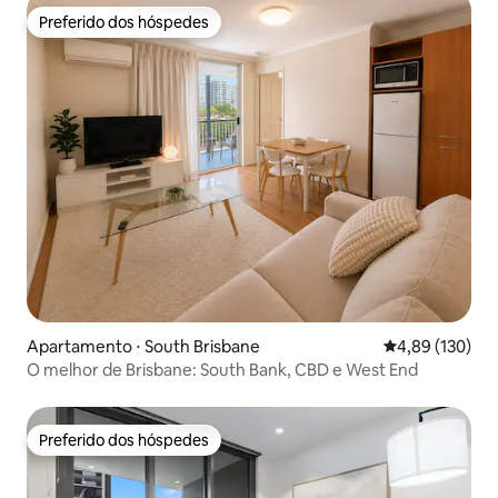
Preferido dos hóspedes
Preferido dos hóspedes
Apartamento ⋅ South Brisbane
4,89 de uma av
4,89 (130)
O melhor de Brisbane: South Bank, CBD e West End
Preferido dos hóspedes
Preferido dos hóspedes