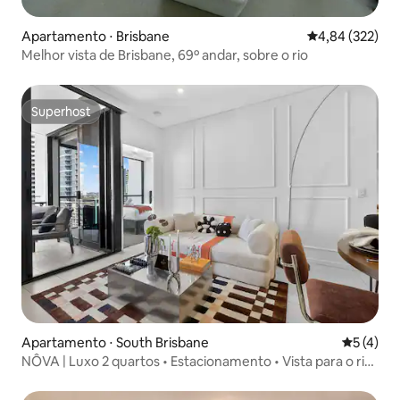
Apartamento ⋅ Brisbane
4,84 de uma av
4,84 (322)
Melhor vista de Brisbane, 69º andar, sobre o rio
Superhost
Superhost
Apartamento ⋅ South Brisbane
5 de uma 
5 (4)
NÔVA | Luxo 2 quartos • Estacionamento • Vista para o rio
• Piscina • Academia