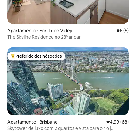
Apartamento ⋅ Fortitude Valley
5 de uma 
5 (5)
The Skyline Residence no 23º andar
Preferido dos hóspedes
Entre os melhores preferidos dos hóspedes
Apartamento ⋅ Brisbane
4,99 de uma av
4,99 (68)
Skytower de luxo com 2 quartos e vista para o rio |
Estacionamento, acomoda 5 pessoas