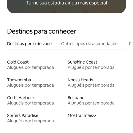
Torne sua estadia ainda mais especial
Destinos para conhecer
Destinos perto de você
Outros tipos de acomodações
Pr
Gold Coast
Sunshine Coast
Aluguéis por temporada
Aluguéis por temporada
Toowoomba
Noosa Heads
Aluguéis por temporada
Aluguéis por temporada
Coffs Harbour
Brisbane
Aluguéis por temporada
Aluguéis por temporada
Surfers Paradise
Mostrar mais
Aluguéis por temporada