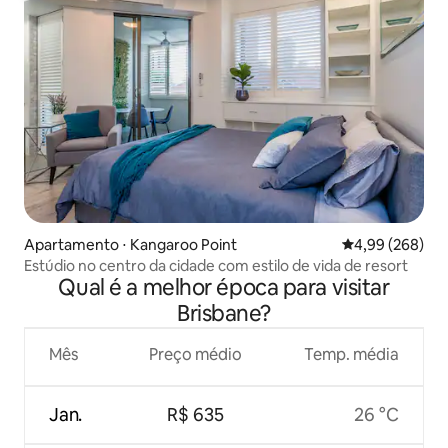
Apartamento ⋅ Kangaroo Point
4,99 de uma ava
4,99 (268)
Estúdio no centro da cidade com estilo de vida de resort
Qual é a melhor época para visitar
Brisbane?
Mês
Preço médio
Temp. média
Jan.
R$ 635
26 °C