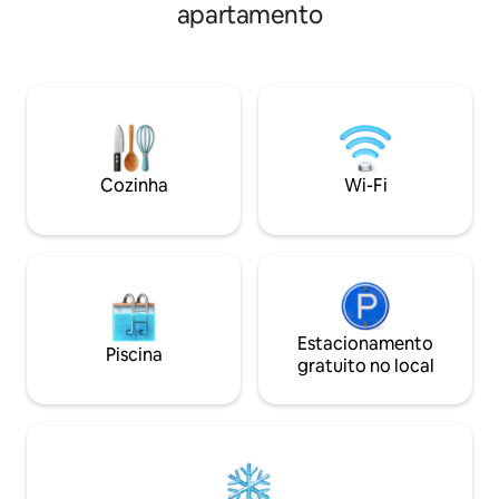
apartamento
Mobiliário de luxo
trabalho ou relaxamento, ioga ou
chef, incluindo fo
pequenas reuniões. Tem uma mesa de
inteligentes de 75
estudo e uma grande mesa de jantar.
cama luxuosas. O
Localização ideal para Southbank, The
spa, sauna, piscin
Gabba, QPAC, Riverstage, Suncorp
natação, academia
Stadium e o Centro de Convenções.
terraço no 32º an
Inclui smart TV de 55" + Netflix grátis e
e spa. No coração
estacionamento gratuito. Um refúgio
caminha até tudo!
Cozinha
Wi-Fi
perfeito na cidade!
Estacionamento
Piscina
gratuito no local