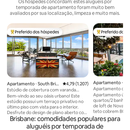
Os hóspedes concordam: estes aluguéis por
temporada de apartamento foram muito bem
avaliados por sua localização, limpeza e muito mais.
Preferido dos hóspedes
Preferido dos 
Entre os melhores preferidos dos hóspedes
Entre os melhore
Apartamento ⋅ Sou
Apartamento ⋅ South Brisb
4,79 de uma avaliação média de 5,
4,79 (1.207)
ne
Apartamento chiqu
ane
Estúdio de cobertura com varanda
vista montanha/
Apartamento únic
privativa no terraço
Bem-vindo ao seu oásis urbano! Este
quartos/2 banhei
estúdio possui um terraço privativo no
de loft de Nova Yo
último piso com vista para o interior.
teto cobrem 80% 
Desfrute do design de plano aberto com
oferecendo vistas
Brisbane: comodidades populares para
janelas do chão ao teto, uma cozinha
cidade de Brisbane
acoplada, sala de jantar, sala de estar e
aluguéis por temporada de
pôr do sol sobre 
espaço para dormir. Perfeito para