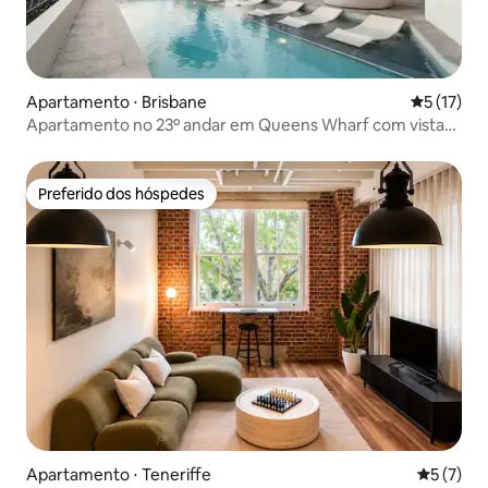
Apartamento ⋅ Brisbane
5 de uma a
5 (17)
Apartamento no 23º andar em Queens Wharf com vista
para o rio e a cidade
Preferido dos hóspedes
Preferido dos hóspedes
Apartamento ⋅ Teneriffe
5 de uma 
5 (7)