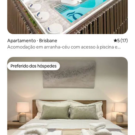
Apartamento ⋅ Brisbane
5 de uma a
5 (17)
Acomodação em arranha-céu com acesso à piscina e
sauna
Preferido dos hóspedes
Preferido dos hóspedes