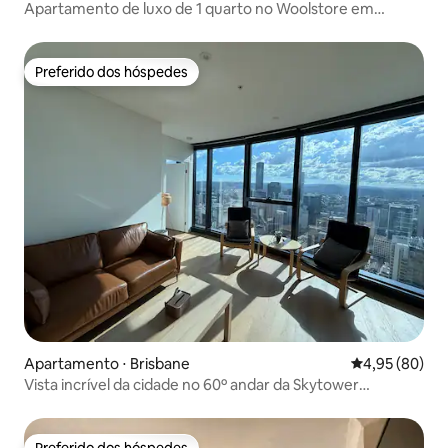
Apartamento de luxo de 1 quarto no Woolstore em
Tenerife
Preferido dos hóspedes
Preferido dos hóspedes
Apartamento ⋅ Brisbane
4,95 de uma a
4,95 (80)
Vista incrível da cidade no 60º andar da Skytower
Estacionamento gratuito
Preferido dos hóspedes