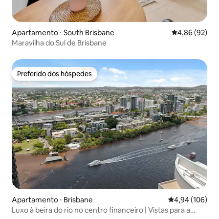
Apartamento ⋅ South Brisbane
4,86 de uma a
4,86 (92)
Maravilha do Sul de Brisbane
Preferido dos hóspedes
Preferido dos hóspedes
Apartamento ⋅ Brisbane
4,94 de uma av
4,94 (106)
Luxo à beira do rio no centro financeiro | Vistas para a