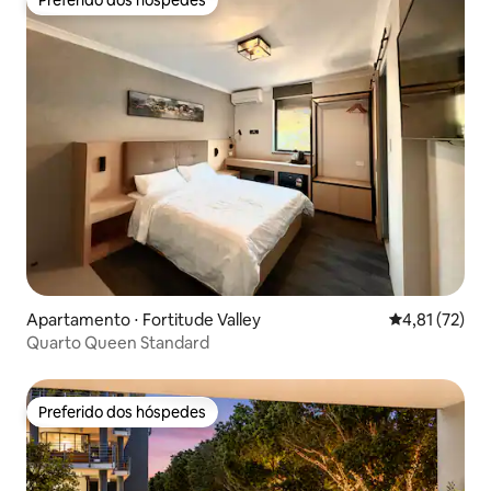
Preferido dos hóspedes
Apartamento ⋅ Fortitude Valley
4,81 de uma a
4,81 (72)
Quarto Queen Standard
Preferido dos hóspedes
Preferido dos hóspedes