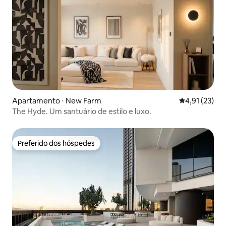
Apartamento ⋅ New Farm
4,91 de uma a
4,91 (23)
The Hyde. Um santuário de estilo e luxo.
Preferido dos hóspedes
Preferido dos hóspedes