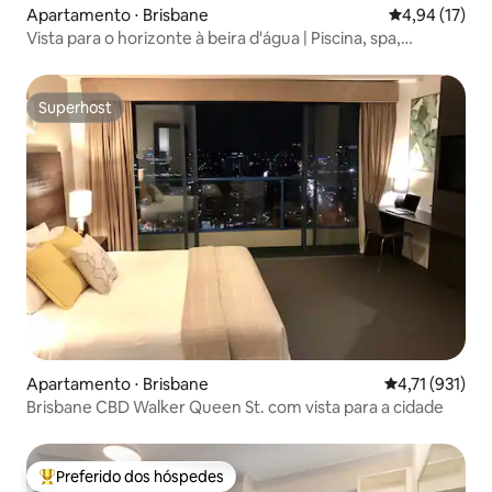
Apartamento ⋅ Brisbane
4,94 de uma a
4,94 (17)
Vista para o horizonte à beira d'água | Piscina, spa,
academia + estacionamento
Superhost
Superhost
Apartamento ⋅ Brisbane
4,71 de uma av
4,71 (931)
Brisbane CBD Walker Queen St. com vista para a cidade
Preferido dos hóspedes
Entre os melhores preferidos dos hóspedes