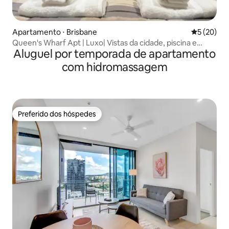
Apartamento ⋅ Brisbane
5 de uma a
5 (20)
Queen's Wharf Apt | Luxo| Vistas da cidade, piscina e
Aluguel por temporada de apartamento
academia
com hidromassagem
Preferido dos hóspedes
Preferido dos hóspedes