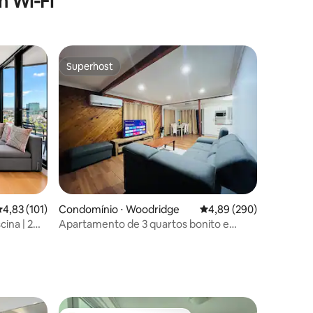
 Wi-Fi
Superhost
Superhost
,83 de uma avaliação média de 5, 101 avaliações
4,83 (101)
Condomínio ⋅ Woodridge
4,89 de uma avaliação m
4,89 (290)
cina | 2
Apartamento de 3 quartos bonito e
recém-reformado
ções