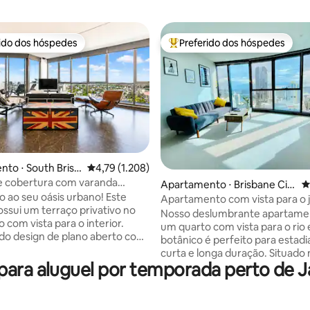
rido dos hóspedes
Preferido dos hóspedes
 melhores preferidos dos hóspedes
Entre os melhores preferidos d
to ⋅ South Brisb
4,79 de uma avaliação média de 5, 1.208 avalia
4,79 (1.208)
e cobertura com varanda
édia de 5, 448 avaliações
Apartamento ⋅ Brisbane Cit
4
no terraço
 ao seu oásis urbano! Este
y
Apartamento com vista para o j
ossui um terraço privativo no
rio BNE CBD
Nosso deslumbrante apartame
o com vista para o interior.
um quarto com vista para o rio 
do design de plano aberto com
botânico é perfeito para estadi
o chão ao teto, uma cozinha
curta e longa duração. Situado
sala de jantar, sala de estar e
ara aluguel por temporada perto de J
do CBD, o edifício SkyTower de
ra dormir. Perfeito para
fica perto de todos os lugares!
ou relaxamento, ioga ou
recursos do apartamento inclu
s. Tem uma mesa de
Quarto espaçoso com cama king