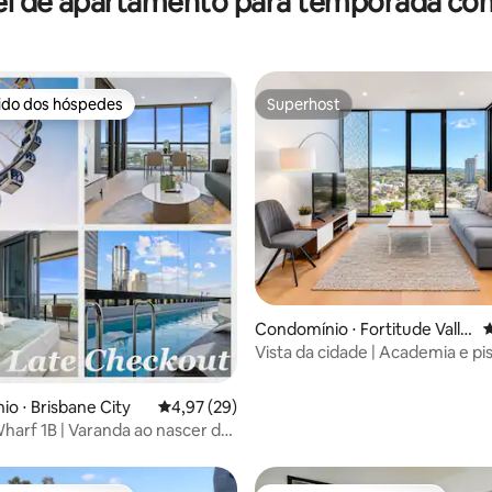
el de apartamento para temporada com
rido dos hóspedes
Superhost
 melhores preferidos dos hóspedes
Superhost
édia de 5, 236 avaliações
Condomínio ⋅ Fortitude Valle
4
y
Vista da cidade | Academia e pis
minutos a pé do trem
o ⋅ Brisbane City
4,97 de uma avaliação média de 5, 29 avalia
4,97 (29)
arf 1B | Varanda ao nascer do
 para o rio