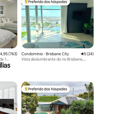
Preferido dos hóspedes
Entre os melhores preferidos dos hóspedes
ções
,95 de uma avaliação média de 5, 763 avaliações
4,95 (763)
Condomínio ⋅ Brisbane City
5 de uma avaliação
5 (24)
de 1
Vista deslumbrante do rio Brisbane,
lias
de
varanda e estacionamento
Preferido dos hóspedes
Entre os melhores preferidos dos hóspedes