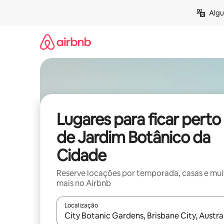
Pular
Algu
para
o
conteúdo
Lugares para ficar perto
de Jardim Botânico da
Cidade
Reserve locações por temporada, casas e mu
mais no Airbnb
Localização
Quando os resultados estiverem disponíveis, expl