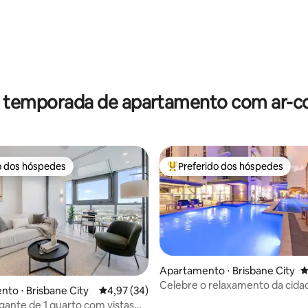
édia de 5, 193 avaliações
r temporada de apartamento com ar-c
o dos hóspedes
Preferido dos hóspedes
o dos hóspedes
Entre os melhores preferidos d
Apartamento ⋅ Brisbane City
4
Celebre o relaxamento da cida
média de 5, 18 avaliações
to ⋅ Brisbane City
4,97 de uma avaliação média de 5, 34 avalia
4,97 (34)
egante de 1 quarto com vistas