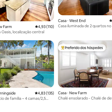
média de 5, 14 avaliações
Casa ⋅ West End
4
Casa iluminada de 2 quartos n
ew Farm
4,93 de uma avaliação média de 5, 110 avalia
4,93 (110)
com decks, caminhe até as cafe
Oasis, localização central
st
Preferido dos hóspedes
st
Entre os melhores preferidos d
Casa ⋅ New Farm
rningside
4,83 de uma avaliação média de 5, 135 avalia
4,83 (135)
Chalé ensolarado - Chalé de d
o de família ~ 4 camas/2,5
New Farm
/3 carros/piscina!