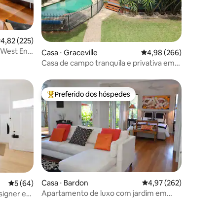
,82 de uma avaliação média de 5, 225 avaliações
4,82 (225)
o West End
ções
Casa ⋅ Graceville
4,98 de uma avaliação m
4,98 (266)
terias
Casa de campo tranquila e privativa em
Graceville
Preferido dos hóspedes
os hóspedes
Entre os melhores preferidos dos hóspedes
Casa ⋅ Bardon
4,97 de uma avaliação 
4,97 (262)
5 de uma avaliação média de 5, 64 avaliações
5 (64)
ções
Apartamento de luxo com jardim em
esigner em
Bardon