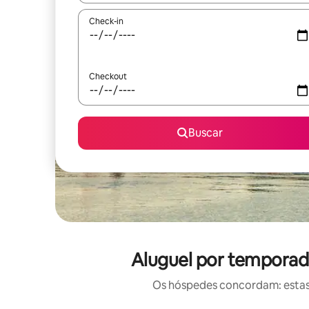
Check-in
Checkout
Buscar
Aluguel por temporad
Os hóspedes concordam: estas