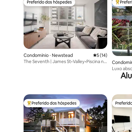
Preferido dos hóspedes
Prefe
Preferido dos hóspedes
Entre os
Condomínio ⋅ Newstead
5 de uma avaliação 
5 (14)
The Seventh | James St•Valley•Piscina no
Condomín
terraço•Estacionamento
Luxo abso
Alu
Brisbane
Preferido dos hóspedes
Preferid
Entre os melhores preferidos dos hóspedes
Preferid