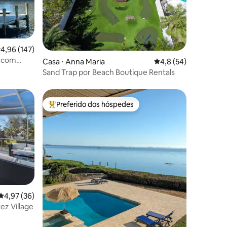
,96 de uma avaliação média de 5, 147 avaliações
4,96 (147)
s com
ções
Casa ⋅ Anna Maria
4,8 de uma avaliação
4,8 (54)
Sand Trap por Beach Boutique Rentals
Preferido dos hóspedes
os hóspedes
Entre os melhores preferidos dos hóspedes
ções
4,97 de uma avaliação média de 5, 36 avaliações
4,97 (36)
ez Village