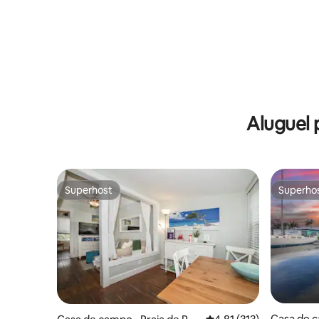
Aluguel
Superhost
Superho
Superhost
Superho
Casa de 