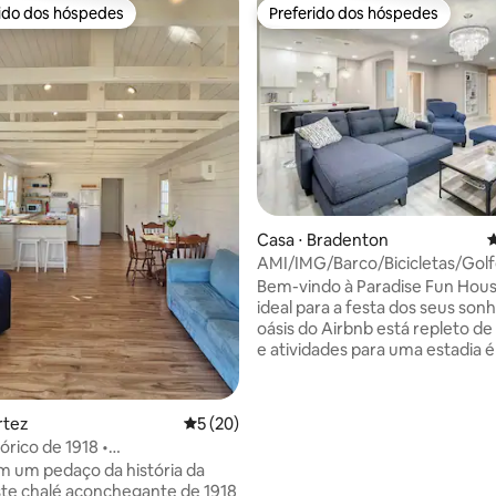
rido dos hóspedes
Preferido dos hóspedes
 melhores preferidos dos hóspedes
Preferido dos hóspedes
média de 5, 29 avaliações
Casa ⋅ Bradenton
4
AMI/IMG/Barco/Bicicletas/Gol
de
Bem-vindo à Paradise Fun House
hidromassagem/Caiaque/Praia/
ideal para a festa dos seus son
oásis do Airbnb está repleto de
e atividades para uma estadia é
Passeie de bicicleta ou caiaque
gratuitamente, pesque com
equipamentos de primeira linha
rtez
5 de uma avaliação média de 5, 20 avalia
5 (20)
amigos no mini-golfe, relaxe n
órico de 1918 •
de hidromassagem ou aproveit
edale até as praias de AMI
 um pedaço da história da
coleção de jogos. Tacos de golf
este chalé aconchegante de 1918