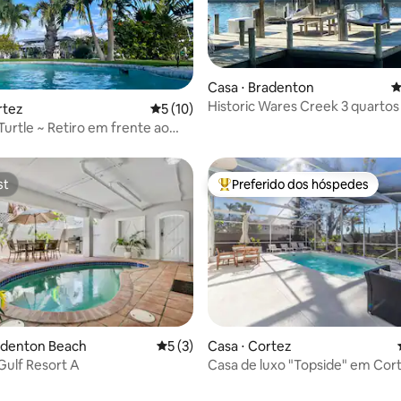
 média de 5, 3 avaliações
Casa ⋅ Bradenton
4
Historic Wares Creek 3 quarto
rtez
5 de uma avaliação média de 5, 10 avalia
5 (10)
acesso ao cais
Turtle ~ Retiro em frente ao
st
Preferido dos hóspedes
st
Entre os melhores preferidos d
média de 5, 23 avaliações
adenton Beach
5 de uma avaliação média de 5, 3 avalia
5 (3)
Casa ⋅ Cortez
Gulf Resort A
Casa de luxo "Topside" em Cort