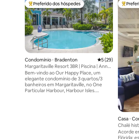
Preferido dos hóspedes
Prefe
Entre os melhores preferidos dos hóspedes
Entre os
Condomínio ⋅ Bradenton
5 de uma avaliação 
5 (29)
Margaritaville Resort 3BR | Piscina | Anna
Maria
Bem-vindo ao Our Happy Place, um
elegante condomínio de 3 quartos/3
banheiros em Margaritaville, no One
Particular Harbour, Harbour Isles.
Desfrute de dois banheiros privativos,
uma cozinha com ilha totalmente
abastecida, mesa de jantar para seis
pessoas e um lanai com tela e vista para o
Casa ⋅ Co
lago tranquilo e a reserva. Projetado por
Chalé hist
um decorador de interiores para uma
Caminhe/p
Acorde em
sensação calma e costeira. Piscina do
Flórida: 
resort, área de brinquedos aquáticos e