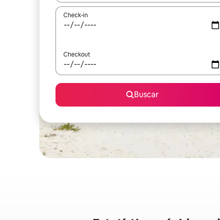
Check-in
Checkout
Buscar