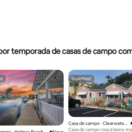
 por temporada de casas de campo com
st
Superhost
st
Superhost
Casa de campo ⋅ Clearwater
4
Beach
Casa de campo rosa à beira-mar
campo ⋅ Holmes Beach
Novo lugar para ficar
Novo