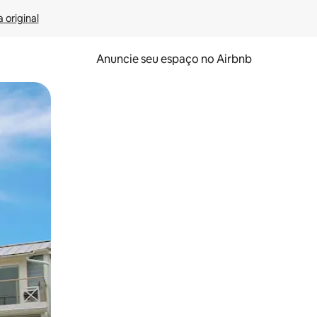
 original
Anuncie seu espaço no Airbnb
 deslizando o dedo na tela.