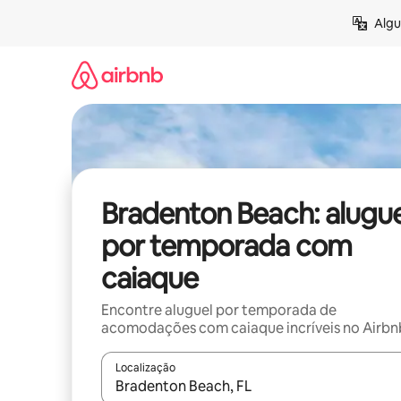
Pular
Algu
para
o
conteúdo
Bradenton Beach: alugue
por temporada com
caiaque
Encontre aluguel por temporada de
acomodações com caiaque incríveis no Airbn
Localização
Quando os resultados estiverem disponíveis, expl