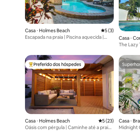
Casa ⋅ Holmes Beach
5 de uma avaliação
5 (3)
Escapada na praia | Piscina aquecida |
Casa ⋅ Co
Caminhe até a praia e o golfe
The Lazy 
canal
Preferido dos hóspedes
Superho
Entre os melhores preferidos dos hóspedes
Superho
Casa ⋅ Holmes Beach
5 de uma avaliação 
5 (23)
Casa ⋅ Br
Oásis com pérgula | Caminhe até a praia
Midnight 
+ área externa