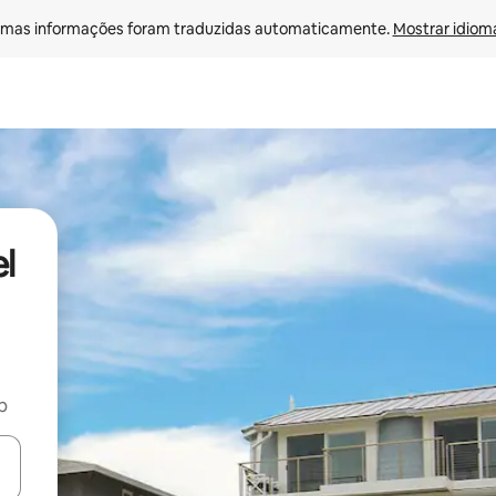
mas informações foram traduzidas automaticamente. 
Mostrar idioma
l
b
ore-os usando as seta para cima e para baixo do teclado ou tocando e