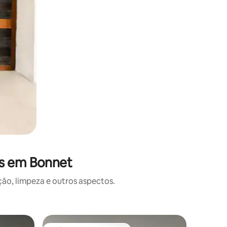
es em Bonnet
o, limpeza e outros aspectos.
Casa de 