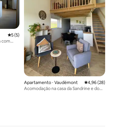
ções
5 de uma avaliação média de 5, 5 avaliações
5 (5)
a com
Apartamento ⋅ Vaudémont
4,96 de uma avaliação
4,96 (28)
Acomodação na casa da Sandrine e do
Seb