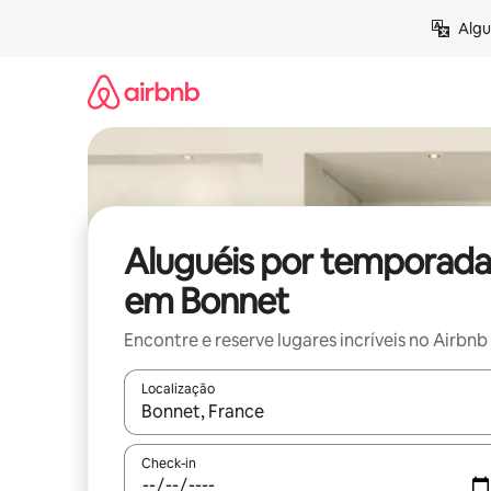
Pular
Algu
para
o
conteúdo
Aluguéis por temporada
em Bonnet
Encontre e reserve lugares incríveis no Airbnb
Localização
Quando os resultados estiverem disponíveis, expl
Check-in