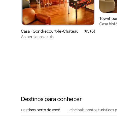
Townhouse
Casa hist
Casa ⋅ Gondrecourt-le-Château
5 de uma avaliação
5 (6)
As persianas azuis
Destinos para conhecer
Destinos perto de você
Principais pontos turísticos 