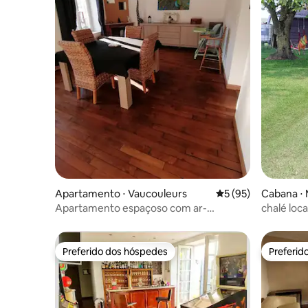
Apartamento ⋅ Vaucouleurs
5 de uma avaliação 
5 (95)
Cabana ⋅ 
Apartamento espaçoso com ar-
chalé loc
condicionado e todo o conforto
Preferido dos hóspedes
Preferid
Preferido dos hóspedes
Preferid