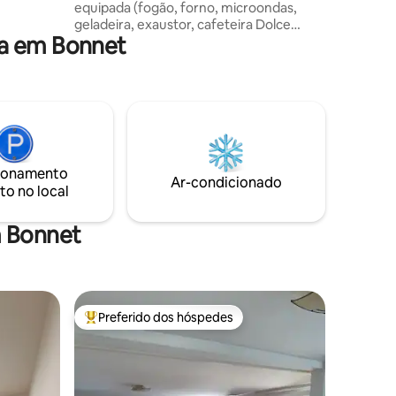
equipada (fogão, forno, microondas,
o antes da
geladeira, exaustor, cafeteira Dolce
a em Bonnet
Gusto, louça, aspirador de pó...); - uma
sala de estar: sofá-cama, mesa de
centro, TV, mesa de centro e cadeiras; -
um banheiro com máquina de lavar, 1
lavatório, chuveiro; - um quarto com
cama, escrivaninha e armários, -e um
banheiro. Vaga de estacionamento
fechada, um exterior: gramado
ionamento
Fornecemos lençóis e toalhas.
Ar-condicionado
to no local
m Bonnet
Preferido dos hóspedes
Entre os melhores preferidos dos hóspedes