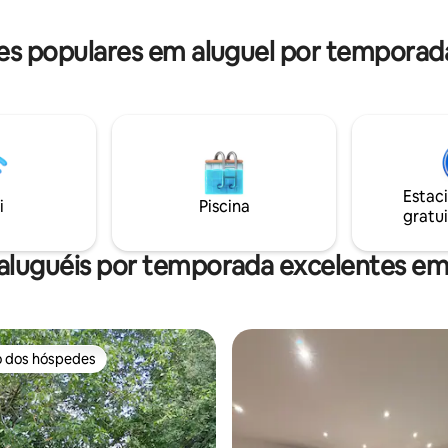
disponíveis mediante solicitaçã
reserva
s populares em aluguel por temporad
Estac
i
Piscina
gratui
aluguéis por temporada excelentes e
o dos hóspedes
o dos hóspedes