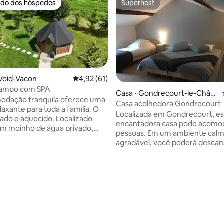
rido dos hóspedes
Superhost
 melhores preferidos dos hóspedes
Superhost
Void-Vacon
4,92 de uma avaliação média de 5, 61 avalia
4,92 (61)
média de 5, 20 avaliações
campo com SPA
Casa ⋅ Gondrecourt-le-Châte
odação tranquila oferece uma
au
Casa acolhedora Gondrecourt
laxante para toda a família. O
Localizada em Gondrecourt, es
o e aquecido. Localizado
encantadora casa pode acomod
um moinho de água privado,
pessoas. Em um ambiente calm
io e os campos, cercado por
agradável, você poderá descan
enda. Acomodação
passear com toda a tranquilida
ante de madeira com todos os
proximidades (dois minutos a p
, com banheiro e chuveiro
encontrará um supermercado,
, terraço, banho finlandês
restaurante, uma farmácia, um
 aquecido com lenha (reserva no
padaria... O preço inclui toalha
s/noite) A acomodação
e lençóis. A partir de 3 pessoas,
odar até 4 pessoas (taxas
disponibilizamos um segundo b
s para mais de 2 pessoas)
Máquina de lavar e secar roupa