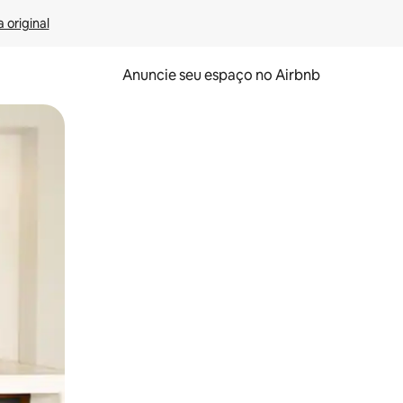
 original
Anuncie seu espaço no Airbnb
 deslizando o dedo na tela.