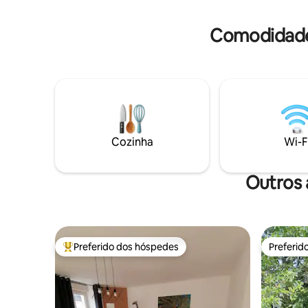
Madine (30 min).
Comodidade
Cozinha
Wi-F
Outros 
Preferido dos hóspedes
Preferid
Entre os melhores preferidos dos hóspedes
Preferid