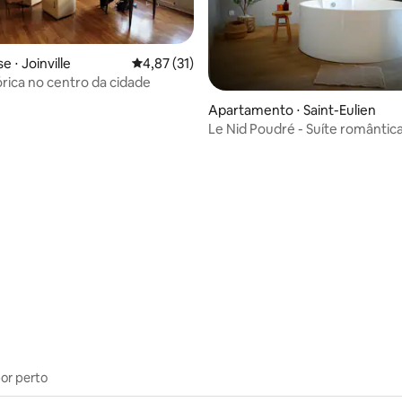
 ⋅ Joinville
4,87 de uma avaliação média de 5, 31 avalia
4,87 (31)
órica no centro da cidade
 média de 5, 6 avaliações
Apartamento ⋅ Saint-Eulien
Le Nid Poudré - Suíte romântic
banheira de ilha
por perto