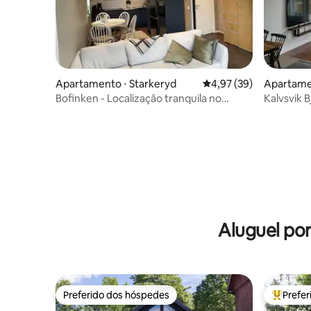
Apartamento ⋅ Starkeryd
4,97 de uma avaliação 
4,97 (39)
Apartamen
Bofinken - Localização tranquila no
Kalvsvik 
campo
Aluguel po
Preferido dos hóspedes
Prefe
Preferido dos hóspedes
Entre os