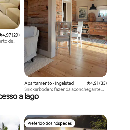
ções
4,97 de uma avaliação média de 5, 29 avaliações
4,97 (29)
rto de
Apartamento ⋅ Ingelstad
4,91 de uma avaliação
4,91 (33)
Snickarboden: fazenda aconchegante
esso a lago
perto da floresta e do lago
Preferido dos hóspedes
os hóspedes
Preferido dos hóspedes