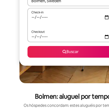
Quando os resultados estiverem disponíveis, expl
Check-in
Checkout
Buscar
Bolmen: aluguel por temp
Os hóspedes concordam: estes aluguéis por te