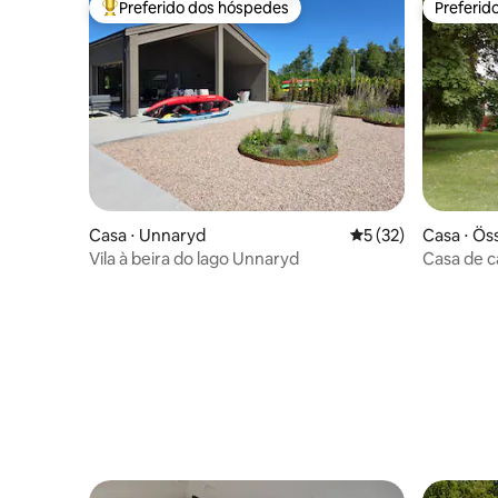
Preferido dos hóspedes
Preferid
Entre os melhores preferidos dos hóspedes
Preferid
Casa ⋅ Unnaryd
5 de uma avaliação 
5 (32)
Casa ⋅ Ös
Vila à beira do lago Unnaryd
Casa de 
incrível