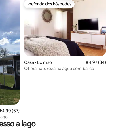
Preferido dos hóspedes
Preferido dos hóspedes
Casa ⋅ Bolmsö
4,97 de uma avaliação
4,97 (34)
ções
Ótima natureza na água com barco
4,99 de uma avaliação média de 5, 67 avaliações
4,99 (67)
 lago
sso a lago