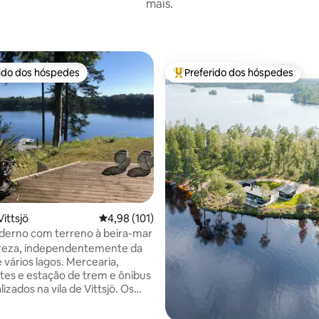
mais.
rido dos hóspedes
Preferido dos hóspedes
 melhores preferidos dos hóspedes
Entre os melhores preferidos d
édia de 5, 143 avaliações
ittsjö
4,98 de uma avaliação média de 5, 101 avalia
4,98 (101)
derno com terreno à beira-mar
ureza, independentemente da
 vários lagos. Mercearia,
tes e estação de trem e ônibus
lizados na vila de Vittsjö. Os
 têm acesso a um barco a
s caiaques e podem pescar no