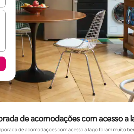
ore-os usando as seta para cima e para baixo do teclado ou tocando e
orada de acomodações com acesso a l
mporada de acomodações com acesso a lago foram muito bem a