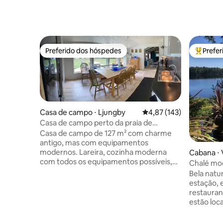
Preferido dos hóspedes
Prefe
Preferido dos hóspedes
Entre os
Casa de campo ⋅ Ljungby
4,87 de uma avaliação m
4,87 (143)
Casa de campo perto da praia de
Bolmen, pesca e banho
Casa de campo de 127 m² com charme
antigo, mas com equipamentos
modernos. Lareira, cozinha moderna
Cabana ⋅ V
com todos os equipamentos possíveis,
Chalé mo
um banheiro com chuveiro, sauna e
Bela nat
máquina de lavar, um banheiro com vaso
estação, e
sanitário e chuveiro. Três quartos duplos.
restauran
Lençóis e toalhas podem ser trazidos ou
estão loca
fornecidos por 130 SEK ou 13
hóspedes
euros/conjunto. Reserve antes da
remo, doi