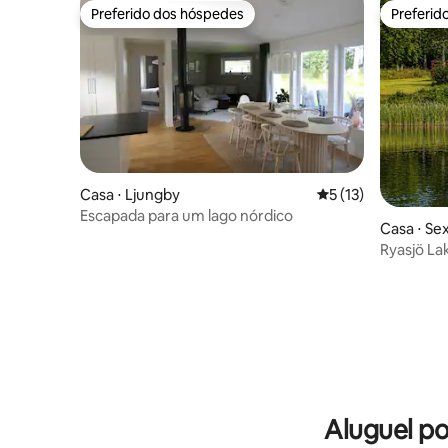
Preferido dos hóspedes
Preferid
Preferido dos hóspedes
Preferid
Casa ⋅ Ljungby
5 de uma avaliação 
5 (13)
Escapada para um lago nórdico
Casa ⋅ Se
Ryasjö L
Aluguel p