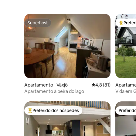
Superhost
Prefe
Superhost
Entre os
Apartamento ⋅ Växjö
4,8 de uma avaliação 
4,8 (81)
Apartame
Apartamento à beira do lago
Vida em 
Preferido dos hóspedes
Preferid
Entre os melhores preferidos dos hóspedes
Preferid