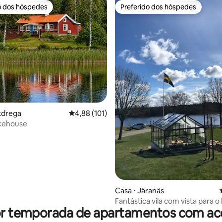
o dos hóspedes
Preferido dos hóspedes
o dos hóspedes
Preferido dos hóspedes
média de 5, 13 avaliações
xdrega
4,88 de uma avaliação média de 5, 101 avalia
4,88 (101)
akehouse
Casa ⋅ Järanäs
Fantástica vila com vista para o
or temporada de apartamentos com ace