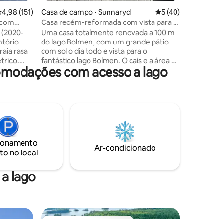
,98 de uma avaliação média de 5, 151 avaliações
4,98 (151)
Casa de campo ⋅ Sunnaryd
5 de uma avaliação
5 (40)
o com
Casa recém-reformada com vista para o
lago!
 (2020-
Uma casa totalmente renovada a 100 m
ntório
do lago Bolmen, com um grande pátio
raia rasa
com sol o dia todo e vista para o
trico.
fantástico lago Bolmen. O cais e a área de
omodações com acesso a lago
banho estão, naturalmente, na
e
propriedade, bem como a oportunidade
om Wi-Fi.
de alugar um barco do anfitrião. Bolmen
emo
é um lago conhecido por suas águas
amento
agradáveis, boa pesca e suas muitas
ilhas. Na Fazenda Sunnaryd, criamos
ntain
ovelhas de Gotland e no terreno há uma
 Nacional
grande população de cervos. A 700 m da
ionamento
 Aqui,
acomodação, há uma quadra de pádel,
Ar-condicionado
to no local
esmo
quadras de petanca, campo de futebol,
 “de volta
academia ao ar livre e arena
poliesportiva.
a lago