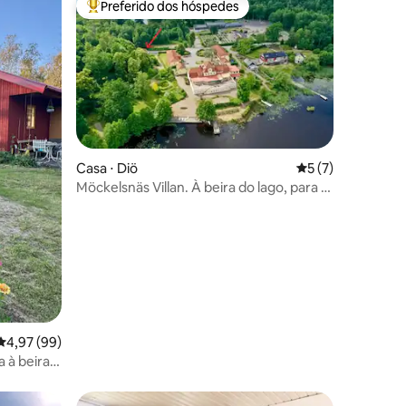
Preferido dos hóspedes
os hóspedes
Entre os melhores preferidos dos hóspedes
Casa ⋅ Diö
5 de uma avaliaçã
5 (7)
Möckelsnäs Villan. À beira do lago, para 12
ções
pessoas.
4,97 de uma avaliação média de 5, 99 avaliações
4,97 (99)
 à beira