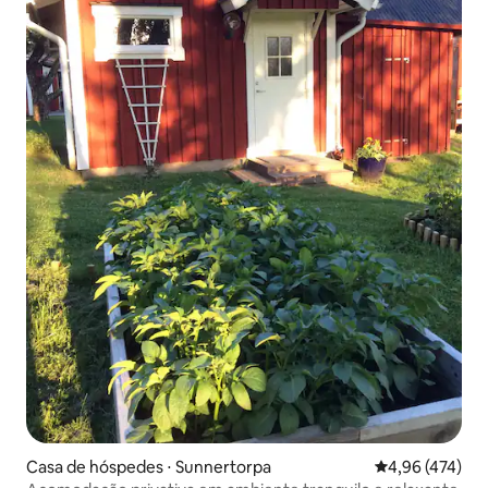
Casa de hóspedes ⋅ Sunnertorpa
4,96 de uma av
4,96 (474)