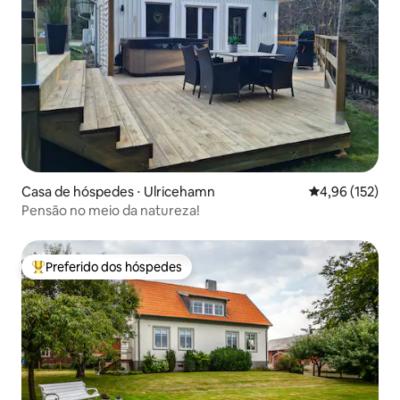
Casa de hóspedes ⋅ Ulricehamn
4,96 de uma av
4,96 (152)
Pensão no meio da natureza!
Preferido dos hóspedes
Entre os melhores preferidos dos hóspedes