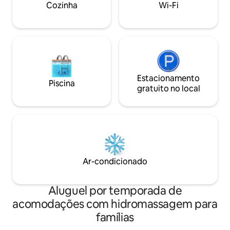
Cozinha
Wi-Fi
o carro do lado de 
Estacionamento
Piscina
gratuito no local
Ar-condicionado
Aluguel por temporada de
acomodações com hidromassagem para
famílias