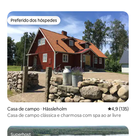
Preferido dos hóspedes
Preferido dos hóspedes
Casa de campo ⋅ Hässleholm
4,9 de uma av
4,9 (135)
Casa de campo clássica e charmosa com spa ao ar livre
Superhost