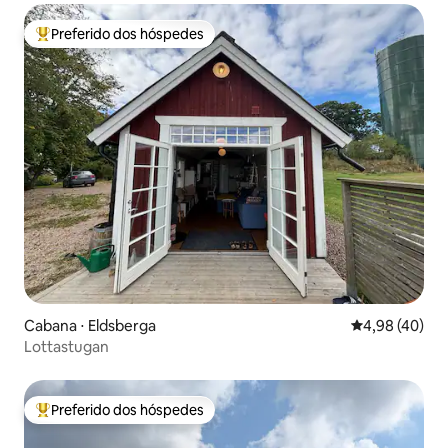
Preferido dos hóspedes
Entre os melhores preferidos dos hóspedes
Cabana ⋅ Eldsberga
4,98 de uma a
4,98 (40)
Lottastugan
Preferido dos hóspedes
Entre os melhores preferidos dos hóspedes