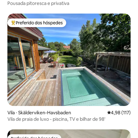
Pousada pitoresca e privativa
Preferido dos hóspedes
Entre os melhores preferidos dos hóspedes
Vila ⋅ Skälderviken-Havsbaden
4,98 de uma av
4,98 (117)
Vila de praia de luxo - piscina, TV e bilhar de 98'