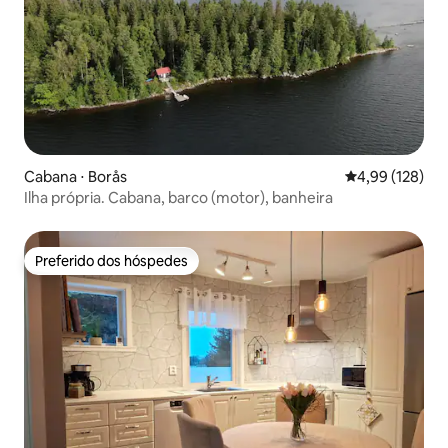
Cabana ⋅ Borås
4,99 de uma av
4,99 (128)
Ilha própria. Cabana, barco (motor), banheira
Preferido dos hóspedes
Preferido dos hóspedes