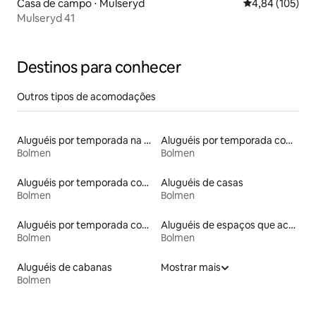
Casa de campo ⋅ Mulseryd
4,84 de uma av
4,84 (105)
Mulseryd 41
Destinos para conhecer
Outros tipos de acomodações
Aluguéis por temporada na orla
Aluguéis por temporada com sauna
Bolmen
Bolmen
Aluguéis por temporada com acesso à praia
Aluguéis de casas
Bolmen
Bolmen
Aluguéis por temporada com acesso ao lago
Aluguéis de espaços que aceitam animais de estimação
Bolmen
Bolmen
Aluguéis de cabanas
Mostrar mais
Bolmen