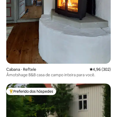
Cabana ⋅ Reftele
4,96 de uma ava
4,96 (302)
Åmotshage B&B casa de campo inteira para você.
Preferido dos hóspedes
Entre os melhores preferidos dos hóspedes