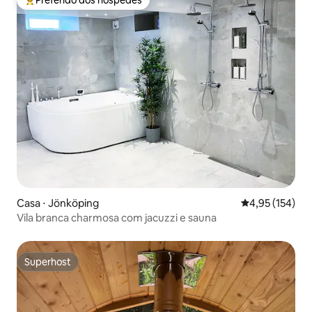
Preferido dos hóspedes
Entre os melhores preferidos dos hóspedes
Casa ⋅ Jönköping
4,95 de uma av
4,95 (154)
Vila branca charmosa com jacuzzi e sauna
Superhost
Superhost