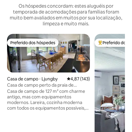
Os hóspedes concordam: estes aluguéis por
temporada de acomodações para famílias foram
muito bem avaliados em muitos por sua localização,
limpeza e muito mais.
Preferido dos hóspedes
Preferido dos 
Preferido dos hóspedes
Entre os melhore
Casa de campo ⋅ Ljungby
4,87 de uma avaliação média de 
4,87 (143)
Casa de campo perto da praia de
Bolmen, pesca e banho
Casa de campo de 127 m² com charme
antigo, mas com equipamentos
modernos. Lareira, cozinha moderna
com todos os equipamentos possíveis,
um banheiro com chuveiro, sauna e
máquina de lavar, um banheiro com vaso
sanitário e chuveiro. Três quartos
duplos. Lençóis e toalhas podem ser