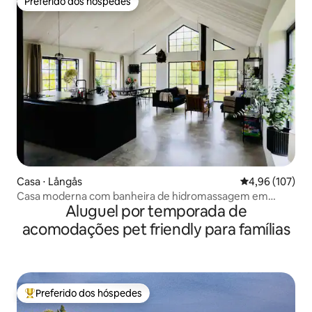
Preferido dos hóspedes
Preferido dos hóspedes
Casa ⋅ Långås
4,96 de uma av
4,96 (107)
Casa moderna com banheira de hidromassagem em
Aluguel por temporada de
ambiente rural
acomodações pet friendly para famílias
Preferido dos hóspedes
Entre os melhores preferidos dos hóspedes