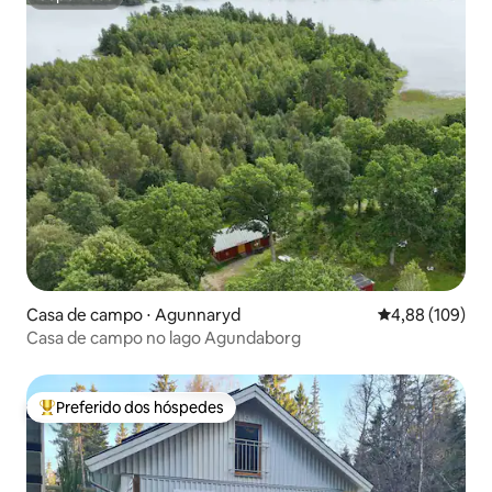
Superhost
Casa de campo ⋅ Agunnaryd
4,88 de uma av
4,88 (109)
Casa de campo no lago Agundaborg
Preferido dos hóspedes
Entre os melhores preferidos dos hóspedes