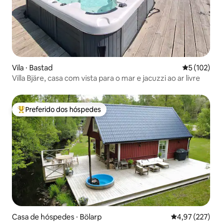
Vila ⋅ Bastad
5 de uma av
5 (102)
Villa Bjäre, casa com vista para o mar e jacuzzi ao ar livre
Preferido dos hóspedes
Entre os melhores preferidos dos hóspedes
Casa de hóspedes ⋅ Bölarp
4,97 de uma av
4,97 (227)