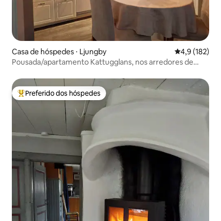
Casa de hóspedes ⋅ Ljungby
4,9 de uma av
4,9 (182)
Pousada/apartamento Kattugglans, nos arredores de
Ljungby
Preferido dos hóspedes
Entre os melhores preferidos dos hóspedes