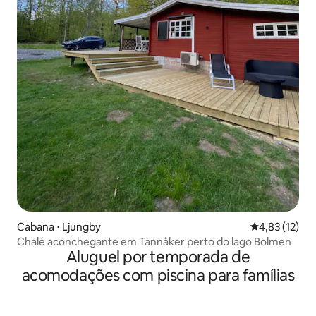
Cabana ⋅ Ljungby
4,83 de uma a
4,83 (12)
Chalé aconchegante em Tannåker perto do lago Bolmen
Aluguel por temporada de
acomodações com piscina para famílias