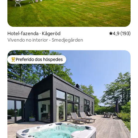
Hotel-fazenda ⋅ Kågeröd
4,9 de uma av
4,9 (193)
Vivendo no interior - Smedjegården
Preferido dos hóspedes
Entre os melhores preferidos dos hóspedes