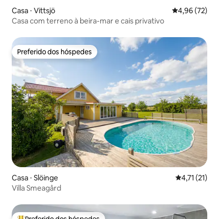
Casa ⋅ Vittsjö
4,96 de uma a
4,96 (72)
Casa com terreno à beira-mar e cais privativo
Preferido dos hóspedes
Preferido dos hóspedes
Casa ⋅ Slöinge
4,71 de uma a
4,71 (21)
Villa Smeagård