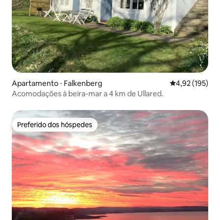
Apartamento ⋅ Falkenberg
4,92 de uma av
4,92 (195)
Acomodações à beira-mar a 4 km de Ullared.
Preferido dos hóspedes
Preferido dos hóspedes