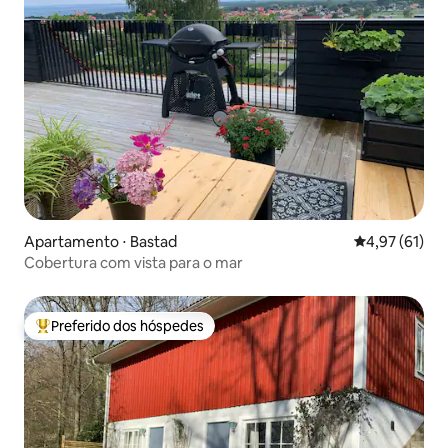
Apartamento ⋅ Bastad
4,97 de uma a
4,97 (61)
Cobertura com vista para o mar
Preferido dos hóspedes
Entre os melhores preferidos dos hóspedes