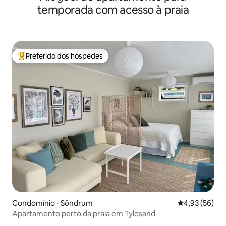
temporada com acesso à praia
Preferido dos hóspedes
Entre os melhores preferidos dos hóspedes
Condomínio ⋅ Söndrum
4,93 de uma a
4,93 (56)
Apartamento perto da praia em Tylösand