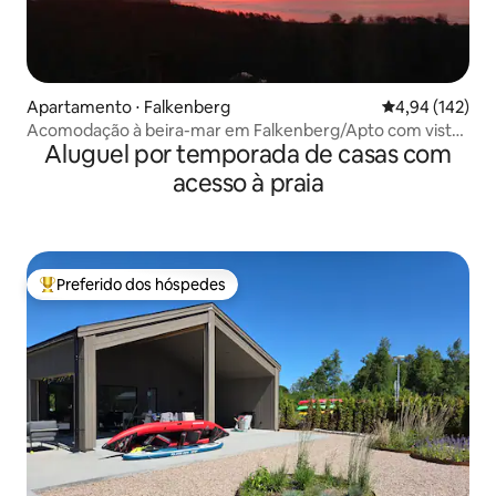
Apartamento ⋅ Falkenberg
4,94 de uma av
4,94 (142)
Acomodação à beira-mar em Falkenberg/Apto com vista
Aluguel por temporada de casas com
para o mar
acesso à praia
Preferido dos hóspedes
Entre os melhores preferidos dos hóspedes