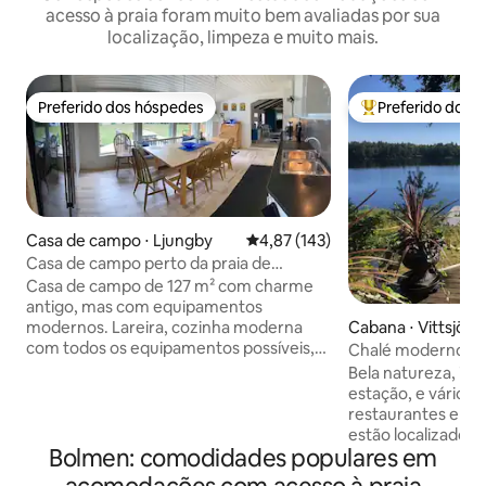
acesso à praia foram muito bem avaliadas por sua
localização, limpeza e muito mais.
Preferido dos hóspedes
Preferido dos 
Preferido dos hóspedes
Entre os melhore
Casa de campo ⋅ Ljungby
4,87 de uma avaliação média de 
4,87 (143)
Casa de campo perto da praia de
Bolmen, pesca e banho
Casa de campo de 127 m² com charme
antigo, mas com equipamentos
Cabana ⋅ Vittsjö
modernos. Lareira, cozinha moderna
com todos os equipamentos possíveis,
Chalé moderno co
um banheiro com chuveiro, sauna e
mar
Bela natureza, i
máquina de lavar, um banheiro com vaso
estação, e vários 
sanitário e chuveiro. Três quartos
restaurantes e es
duplos. Lençóis e toalhas podem ser
estão localizados n
trazidos ou fornecidos por 130 SEK ou 13
Bolmen: comodidades populares em
hóspedes têm ace
euros/conjunto. Reserve antes da
remo, dois caiaqu