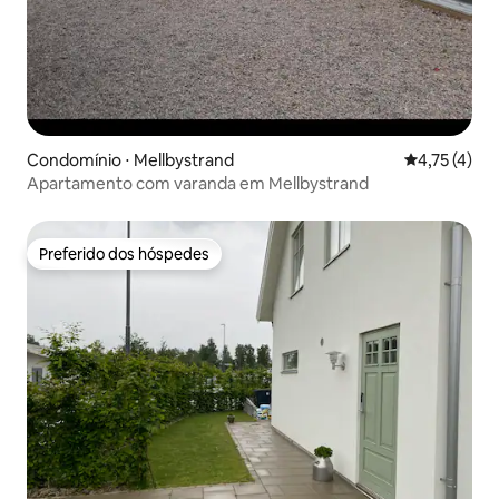
Condomínio ⋅ Mellbystrand
4,75 de uma 
4,75 (4)
Apartamento com varanda em Mellbystrand
Preferido dos hóspedes
Preferido dos hóspedes