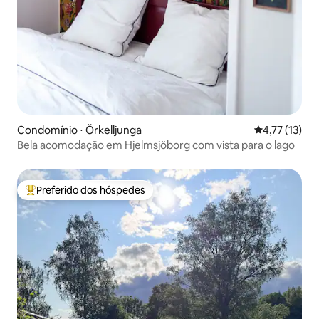
Condomínio ⋅ Örkelljunga
4,77 de uma a
4,77 (13)
Bela acomodação em Hjelmsjöborg com vista para o lago
Preferido dos hóspedes
Entre os melhores preferidos dos hóspedes