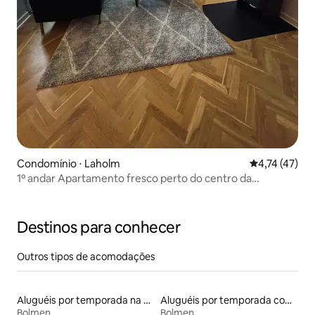
Condomínio ⋅ Laholm
4,74 de uma a
4,74 (47)
1º andar Apartamento fresco perto do centro da
cidade/parque
Destinos para conhecer
Outros tipos de acomodações
Aluguéis por temporada na orla
Aluguéis por temporada com sauna
Bolmen
Bolmen