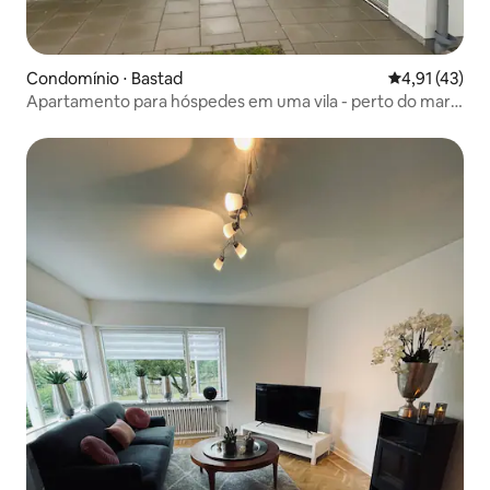
Condomínio ⋅ Bastad
4,91 de uma a
4,91 (43)
Apartamento para hóspedes em uma vila - perto do mar e
da estação de trem