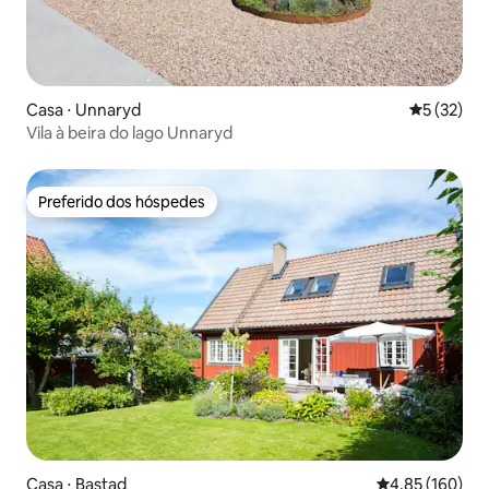
Casa ⋅ Unnaryd
5 de uma a
5 (32)
Vila à beira do lago Unnaryd
Preferido dos hóspedes
Preferido dos hóspedes
Casa ⋅ Bastad
4,85 de uma av
4,85 (160)