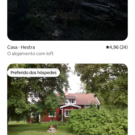
Casa ⋅ Hestra
4,96 de uma a
4,96 (24)
O alojamento com loft
Preferido dos hóspedes
Preferido dos hóspedes