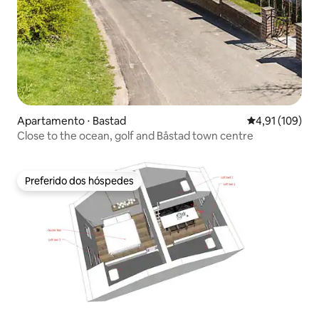
Apartamento ⋅ Bastad
4,91 de uma av
4,91 (109)
Close to the ocean, golf and Båstad town centre
Preferido dos hóspedes
Preferido dos hóspedes