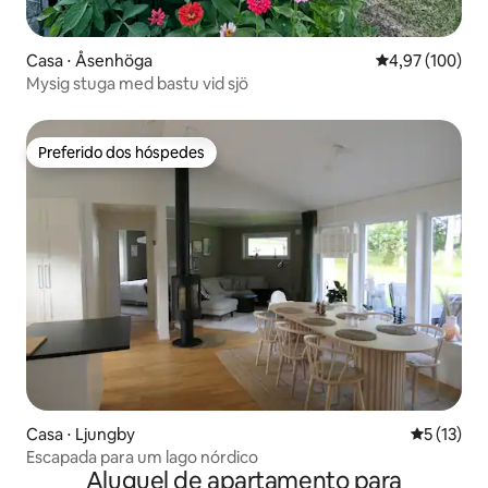
Casa ⋅ Åsenhöga
4,97 de uma av
4,97 (100)
Mysig stuga med bastu vid sjö
Preferido dos hóspedes
Preferido dos hóspedes
Casa ⋅ Ljungby
5 de uma a
5 (13)
Escapada para um lago nórdico
Aluguel de apartamento para