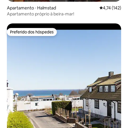
Apartamento ⋅ Halmstad
4,74 de uma av
4,74 (142)
Apartamento próprio à beira-mar!
Preferido dos hóspedes
Preferido dos hóspedes