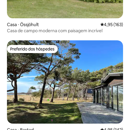
Casa ⋅ Össjöhult
4,95 de uma av
4,95 (163)
Casa de campo moderna com paisagem incrível
Preferido dos hóspedes
Preferido dos hóspedes
Casa ⋅ Bastad
4,95 de uma av
4,95 (142)