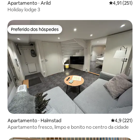
Apartamento ⋅ Arild
4,91 de uma av
4,91 (251)
Holiday lodge 3
Preferido dos hóspedes
Preferido dos hóspedes
Apartamento ⋅ Halmstad
4,9 de uma av
4,9 (221)
Apartamento fresco, limpo e bonito no centro da cidade