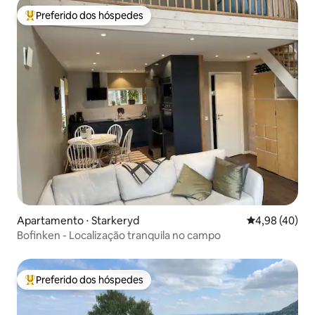
Preferido dos hóspedes
Entre os melhores preferidos dos hóspedes
Apartamento ⋅ Starkeryd
4,98 de uma a
4,98 (40)
Bofinken - Localização tranquila no campo
Preferido dos hóspedes
Entre os melhores preferidos dos hóspedes