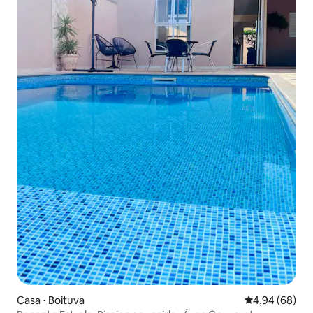
Casa ⋅ Boituva
4,94 de uma av
4,94 (68)