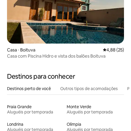
Casa ⋅ Boituva
4,88 de uma a
4,88 (25)
Casa com Piscina Hidro e vista dos balões Boituva
Destinos para conhecer
Destinos perto de você
Outros tipos de acomodações
Pr
Praia Grande
Monte Verde
Aluguéis por temporada
Aluguéis por temporada
Londrina
Olímpia
Aluguéis por temporada
Aluguéis por temporada