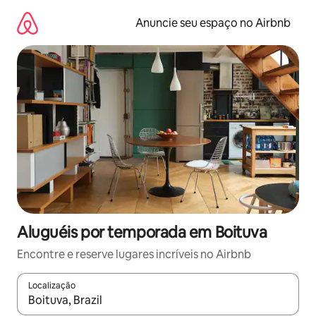
Pular
para
Anuncie seu espaço no Airbnb
o
conteúdo
Aluguéis por temporada em Boituva
Encontre e reserve lugares incríveis no Airbnb
Localização
Quando os resultados estiverem disponíveis, explore-os usando