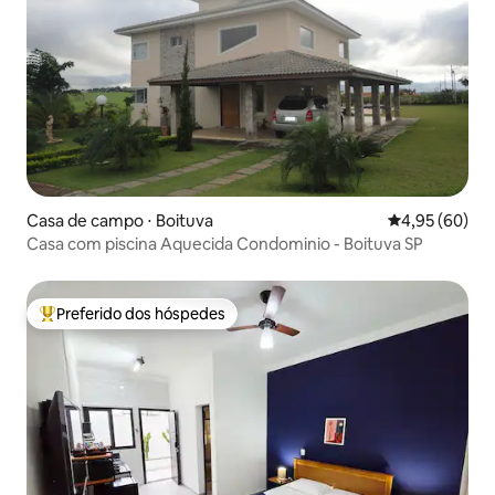
Casa de campo ⋅ Boituva
4,95 de uma a
4,95 (60)
Casa com piscina Aquecida Condominio - Boituva SP
Preferido dos hóspedes
Entre os melhores preferidos dos hóspedes