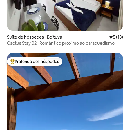
Suíte de hóspedes ⋅ Boituva
5 de uma a
5 (13)
Cactus Stay 02 | Romântico próximo ao paraquedismo
Preferido dos hóspedes
Entre os melhores preferidos dos hóspedes