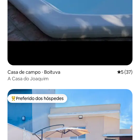
Casa de campo ⋅ Boituva
5 de uma a
5 (37)
A Casa do Joaquim
Preferido dos hóspedes
Entre os melhores preferidos dos hóspedes