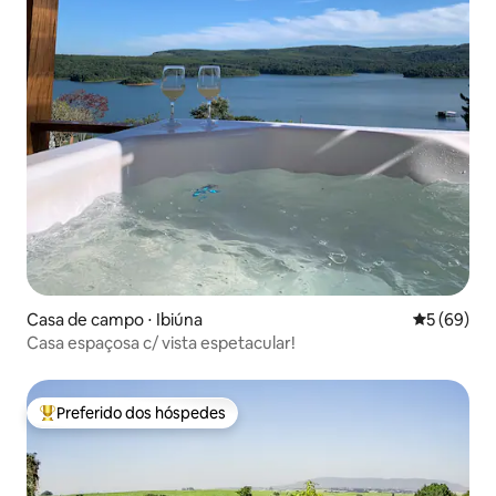
Casa de campo ⋅ Ibiúna
5 de uma a
5 (69)
Casa espaçosa c/ vista espetacular!
Preferido dos hóspedes
Entre os melhores preferidos dos hóspedes