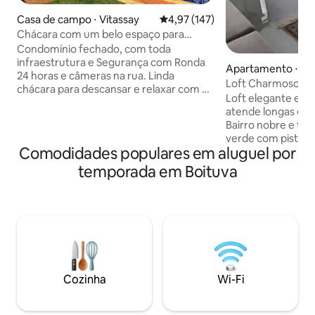
Casa de campo ⋅ Vitassay
4,97 de uma avaliação média de 
4,97 (147)
Chácara com um belo espaço para
descanso e lazer
Condomínio fechado, com toda
infraestrutura e Segurança com Ronda
Apartamento ⋅ Bo
24 horas e câmeras na rua. Linda
Loft Charmoso e
chácara para descansar e relaxar com a
Loft elegante e c
família ou amigos, perfeita para fugir da
atende longas e c
correria das grandes cidades, fazer um
Bairro nobre e tra
churrasco, tomar sol pois a cidade tem
verde com pistas d
sol quase o ano todo. Com muita área
Comodidades populares em aluguel por
ciclismo,balonism
verde, sons de pássaros. É possível
Próximo de ótimos
temporada em Boituva
avistar balões na maioria dos finais de
pizzaria, cafés, s
semana da chácara. A 3 km do centro da
e farmácias. Espa
cidade onde tem comércio, mercados,
único especialme
farmácias. LER O ANúNCIO E TIRAR
você que busca tr
POSSÍVEIS DÚVIDAS
trabalho remoto ( com Internet rápida)
ou queira" se sent
período que estar
Boituva ou imediaç
Cozinha
Wi-Fi