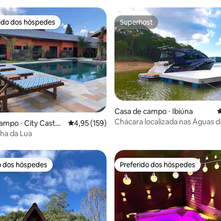
rido dos hóspedes
Superhost
 melhores preferidos dos hóspedes
Superhost
édia de 5, 120 avaliações
Casa de campo ⋅ Ibiúna
4
Chácara localizada nas Águas 
ampo ⋅ City Castell
4,95 de uma avaliação média de 5, 159 avalia
4,95 (159)
Ibiuna-Sp.
lha da Lua
o dos hóspedes
Preferido dos hóspedes
o dos hóspedes
Preferido dos hóspedes