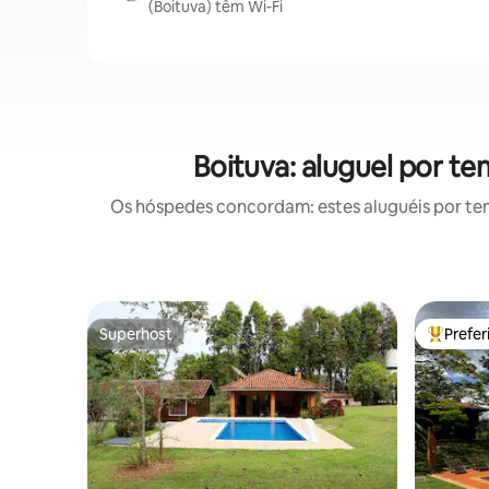
(Boituva) têm Wi-Fi
Boituva: aluguel por t
Os hóspedes concordam: estes aluguéis por te
Superhost
Prefe
Superhost
Entre os