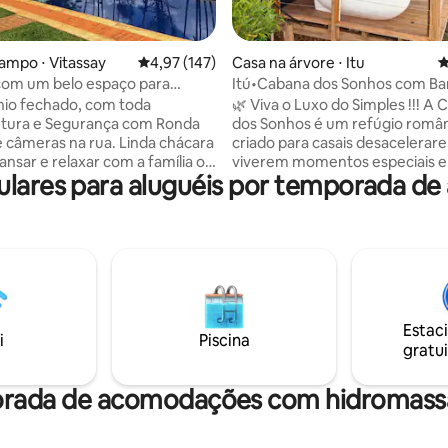
édia de 5, 188 avaliações
ampo ⋅ Vitassay
4,97 de uma avaliação média de 5, 147 avalia
4,97 (147)
Casa na árvore ⋅ Itu
4
com um belo espaço para
Itú•Cabana dos Sonhos com Ba
e lazer
Vista Única!
io fechado, com toda
🌿 Viva o Luxo do Simples !!! A
utura e Segurança com Ronda
dos Sonhos é um refúgio româ
eras na rua. Linda chácara
criado para casais desacelerar
ansar e relaxar com a família ou
viverem momentos especiais 
lares para aluguéis por temporada de
rfeita para fugir da correria
natureza. Em uma área de 80.0
es cidades, fazer um
oferece cama Emma Queen Size
, tomar sol pois a cidade tem
acolhedora, cozinha funcional, 
todo. Com muita área
condicionado quente/frio e int
e pássaros. É possível
Starlink. O encanto fica no ba
lões na maioria dos finais de
vista e na banheira de imersão 
 chácara. A 3 km do centro da
noite, aprecie as estrelas, a lua 
nde tem comércio, mercados,
fogueira em clima romântico.P
Estac
RAR
conforto e amor em meio ao v
i
Piscina
gratui
S DÚVIDAS
Viva essa experiência⭐️
orada de acomodações com hidromassa