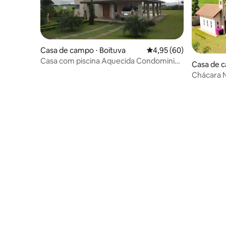
Casa de campo ⋅ Boituva
4,95 de uma avaliação 
4,95 (60)
Casa com piscina Aquecida Condominio -
Casa de c
Boituva SP
Chácara 
Boituva