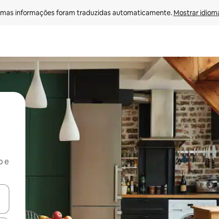
mas informações foram traduzidas automaticamente. 
Mostrar idioma
b e
ore-os usando as seta para cima e para baixo do teclado ou tocando e