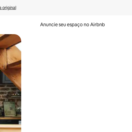
 original
Anuncie seu espaço no Airbnb
 deslizando o dedo na tela.