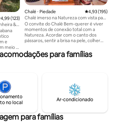
que conv
Oferecem
Chalé ⋅ Piedade
4,93 de uma avaliação 
4,93 (195)
condicion
Chalé imerso na Natureza com vista para
ções
,99 de uma avaliação média de 5, 123 avaliações
4,99 (123)
estacionamen
a Mata
O convite do Chalé Bem-querer é viver
escapada
nheira &
momentos de conexão total com a
especiai
 Cabana
Natureza. Acordar com o canto dos
Reserve 
ntico
pássaros, sentir a brisa na pele, colher
conforto
em e
fruta no pé, caminhar descalço pela
em meio à
grama, curtir uma fogueira sob o céu
 acomodações para famílias
00 m²,
estrelado. • Atividades ao ar livre |
, sala
slackline, frescobol, trilha na mata,
ar-
fogueira, jardins, mirante, rede, jogo da
ernet
velha gigante • Varanda ampla integrada
nheiro com
com a natureza e vista para a mata •
no deck. À
Farm office | Wi-Fi exclusivo e espaço
e a
adequado • Churrasqueira e lareira eco.
az,
ionamento
erde.🌲
Ar-condicionado
to no local
gem para famílias