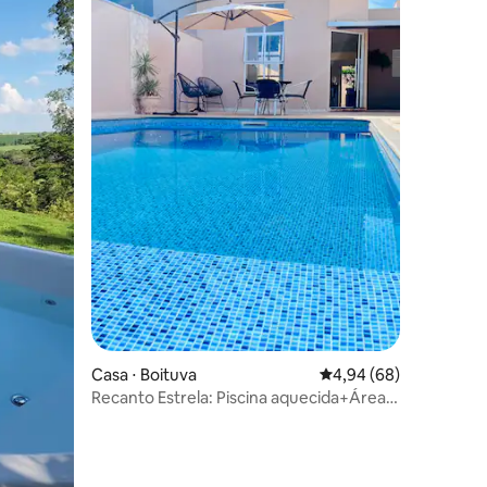
ções
Casa ⋅ Boituva
4,94 de uma avaliação 
4,94 (68)
Recanto Estrela: Piscina aquecida+Área
Gourmet