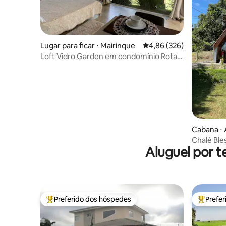
Lugar para ficar ⋅ Mairinque
4,86 de uma avaliação m
4,86 (326)
Loft Vidro Garden em condomínio Rota
do Vinho
Cabana ⋅ 
Chalé Ble
Aluguel por t
natureza
Preferido dos hóspedes
Prefe
Entre os melhores preferidos dos hóspedes
Entre os