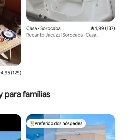
Casa ⋅ Sorocaba
4,99 de uma avaliação 
4,99 (137)
Recanto Jacuzzi Sorocaba -Casa
completa c/ piscina
,95 de uma avaliação média de 5, 129 avaliações
4,95 (129)
ções
 para famílias
Preferido dos hóspedes
os hóspedes
Entre os melhores preferidos dos hóspedes