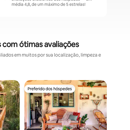
média 4,8, de um máximo de 5 estrelas!
s com ótimas avaliações
ados em muitos por sua localização, limpeza e
Loft ⋅ Bo
Preferido dos hóspedes
Prefe
os hóspedes
Preferido dos hóspedes
Entre o
Experiên
Boituva
Studio te
pensado 
uma exper
paulista. Somos o 1º Airbnb de Boituva
com inspi
época, a