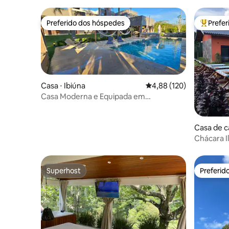
Preferido dos hóspedes
Prefe
Preferido dos hóspedes
Entre os
Casa ⋅ Ibiúna
4,88 de uma avaliação m
4,88 (120)
Casa Moderna e Equipada em
Condomínio Fechado
Casa de c
o
Chácara I
Superhost
Preferid
Superhost
Preferid