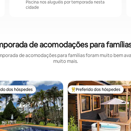
Piscina nos aluguéis por temporada nesta
cidade
emporada de acomodações para família
mporada de acomodações para famílias foram muito bem avali
muito mais.
rido dos hóspedes
Preferido dos hóspedes
 melhores preferidos dos hóspedes
Entre os melhores preferidos d