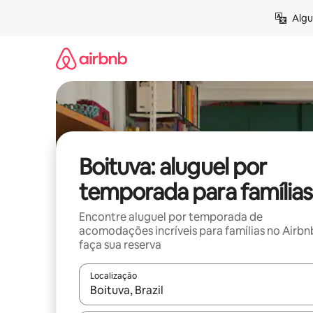
Pular
Algu
para
o
conteúdo
Boituva: aluguel por
temporada para famílias
Encontre aluguel por temporada de
acomodações incríveis para famílias no Airbn
faça sua reserva
Localização
Quando os resultados estiverem disponíveis, expl