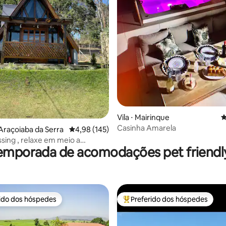
édia de 5, 326 avaliações
Vila ⋅ Mairinque
4
Casinha Amarela
Araçoiaba da Serra
4,98 de uma avaliação média de 5, 145 avalia
4,98 (145)
ssing , relaxe em meio a
emporada de acomodações pet friendly
rido dos hóspedes
Preferido dos hóspedes
 melhores preferidos dos hóspedes
Entre os melhores preferidos d