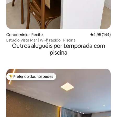
Condomínio ⋅ Recife
4,95 de uma av
4,95 (144)
Estúdio Vista Mar | Wi-fi rápido | Piscina
Outros aluguéis por temporada com
piscina
Preferido dos hóspedes
Entre os melhores preferidos dos hóspedes