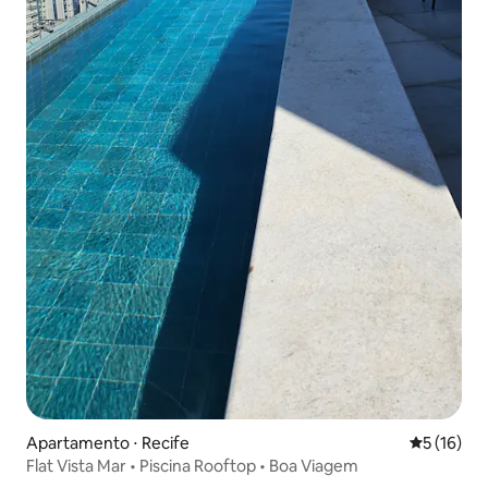
Apartamento ⋅ Recife
5 de uma a
5 (16)
Flat Vista Mar • Piscina Rooftop • Boa Viagem