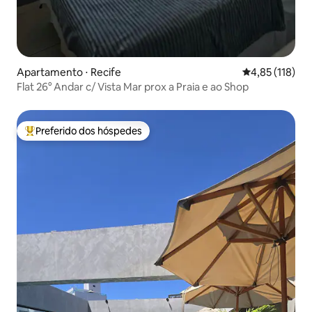
Apartamento ⋅ Recife
4,85 de uma av
4,85 (118)
Flat 26° Andar c/ Vista Mar prox a Praia e ao Shop
Preferido dos hóspedes
Entre os melhores preferidos dos hóspedes