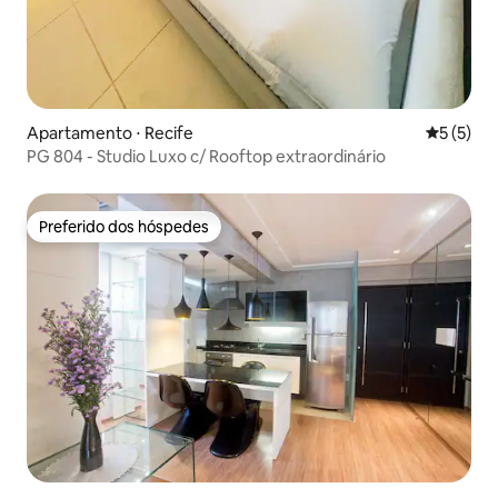
Apartamento ⋅ Recife
5 de uma 
5 (5)
PG 804 - Studio Luxo c/ Rooftop extraordinário
Preferido dos hóspedes
Preferido dos hóspedes