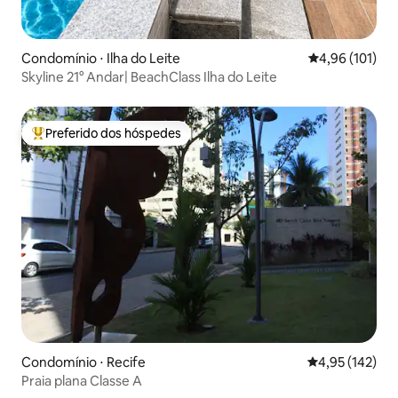
Condomínio ⋅ Ilha do Leite
4,96 de uma av
4,96 (101)
Skyline 21° Andar| BeachClass Ilha do Leite
Preferido dos hóspedes
Entre os melhores preferidos dos hóspedes
Condomínio ⋅ Recife
4,95 de uma av
4,95 (142)
Praia plana Classe A