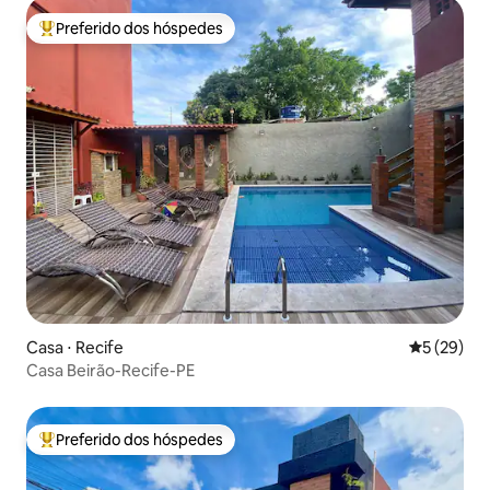
Preferido dos hóspedes
Entre os melhores preferidos dos hóspedes
Casa ⋅ Recife
5 de uma a
5 (29)
Casa Beirão-Recife-PE
Preferido dos hóspedes
Entre os melhores preferidos dos hóspedes