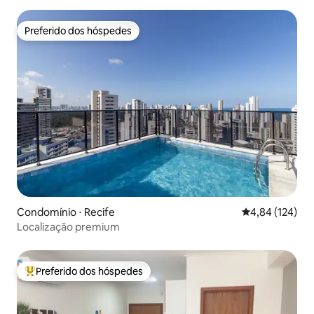
Preferido dos hóspedes
Preferido dos hóspedes
Condomínio ⋅ Recife
4,84 de uma av
4,84 (124)
Localização premium
Preferido dos hóspedes
Entre os melhores preferidos dos hóspedes