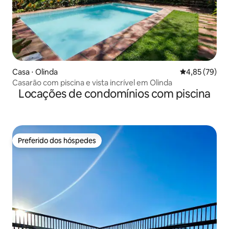
Casa ⋅ Olinda
4,85 de uma a
4,85 (79)
Casarão com piscina e vista incrível em Olinda
Locações de condomínios com piscina
Preferido dos hóspedes
Preferido dos hóspedes