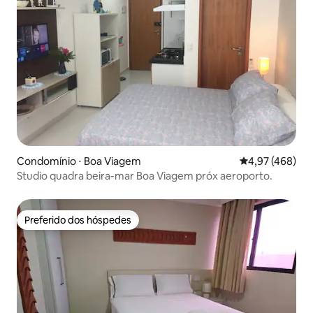
Condomínio ⋅ Boa Viagem
4,97 de uma av
4,97 (468)
Studio quadra beira-mar Boa Viagem próx aeroporto.
Preferido dos hóspedes
Preferido dos hóspedes