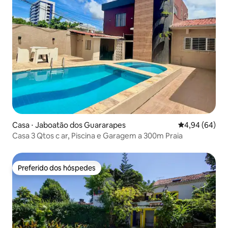
Casa ⋅ Jaboatão dos Guararapes
4,94 de uma av
4,94 (64)
Casa 3 Qtos c ar, Piscina e Garagem a 300m Praia
Preferido dos hóspedes
Preferido dos hóspedes