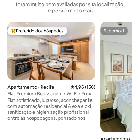
foram muito bem avaliadas por sua localização,
limpeza e muito mais.
Preferido dos hóspedes
Superhost
Entre os melhores preferidos dos hóspedes
Superhost
Apartamento ⋅ Recife
4,96 de uma avaliação média de 
4,96 (150)
Flat Premium Boa Viagem • Wi-Fi • Próx.
Aeroporto
Flat sofisticado, luxuoso, aconchegante,
com automação residencial Alexa e oxi
sanitização e higienização profissional
entre as hospedagens, pensado nos
minimos detalhes para sua melhor
estádia. Possui excelente localização,
próximo ao aeroporto, Shopping Recife,
Apartamento ⋅ Re