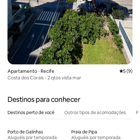
Apartamento ⋅ Recife
5 de uma 
5 (9)
Costa dos Corais - 2 qtos vista mar
Destinos para conhecer
Destinos perto de você
Outros tipos de acomodações
Pr
Porto de Galinhas
Praia de Pipa
Aluguéis por temporada
Aluguéis por temporada