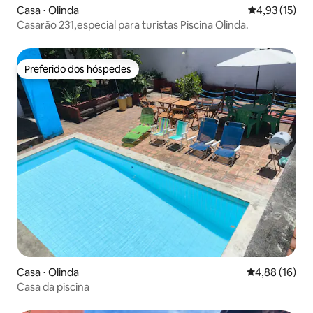
Casa ⋅ Olinda
4,93 de uma a
4,93 (15)
Casarão 231,especial para turistas Piscina Olinda.
Preferido dos hóspedes
Preferido dos hóspedes
Casa ⋅ Olinda
4,88 de uma a
4,88 (16)
Casa da piscina