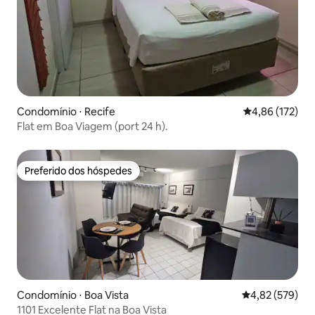
Condomínio ⋅ Recife
4,86 de uma av
4,86 (172)
Flat em Boa Viagem (port 24 h).
Preferido dos hóspedes
Preferido dos hóspedes
Condomínio ⋅ Boa Vista
4,82 de uma av
4,82 (579)
1101 Excelente Flat na Boa Vista