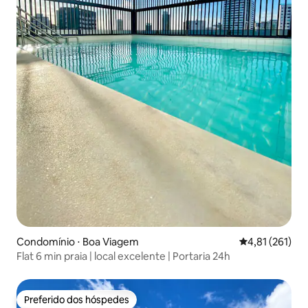
Condomínio ⋅ Boa Viagem
4,81 de uma av
4,81 (261)
Flat 6 min praia | local excelente | Portaria 24h
Preferido dos hóspedes
Preferido dos hóspedes