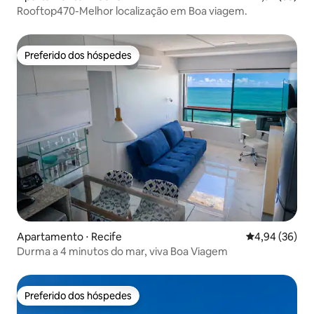
Rooftop470-Melhor localização em Boa viagem.
Preferido dos hóspedes
Preferido dos hóspedes
Apartamento ⋅ Recife
4,94 de uma a
4,94 (36)
Durma a 4 minutos do mar, viva Boa Viagem
Preferido dos hóspedes
Preferido dos hóspedes