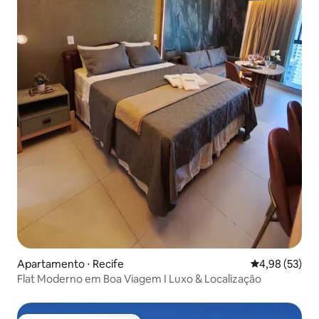
Apartamento ⋅ Recife
4,98 de uma a
4,98 (53)
Flat Moderno em Boa Viagem I Luxo & Localização