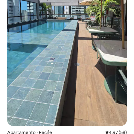
Apartamento ⋅ Recife
4,97 de uma a
4,97 (58)