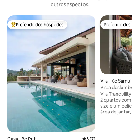
outros aspectos.
Preferido dos hóspedes
Preferido dos hó
Entre os melhores preferidos dos hóspedes
Preferido dos hó
Vila ⋅ Ko Samui Dist
Vista deslumbrante
Tranquility
Vila Tranquility Samui Villa elegan
2 quartos com ban
size e um beliche)
área de jantar, sal
aconchegante no an
de entreteniment
no andar de baixo,
necessário. Toda a
Casa ⋅ Bo Put
5 de uma avaliação média d
5 (7)