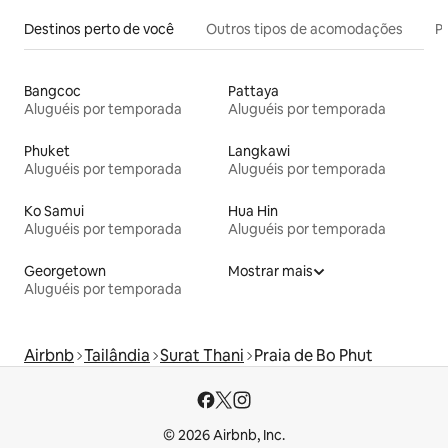
Destinos perto de você
Outros tipos de acomodações
Pr
Bangcoc
Pattaya
Aluguéis por temporada
Aluguéis por temporada
Phuket
Langkawi
Aluguéis por temporada
Aluguéis por temporada
Ko Samui
Hua Hin
Aluguéis por temporada
Aluguéis por temporada
Georgetown
Mostrar mais
Aluguéis por temporada
Airbnb
Tailândia
Surat Thani
Praia de Bo Phut
© 2026 Airbnb, Inc.