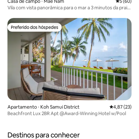
Casa de campo ⋅ Mae Nam
5 de uma a
5 (60)
Vila com vista panorâmica para o mar a 3 minutos da praia
de Nana
Preferido dos hóspedes
Preferido dos hóspedes
Apartamento ⋅ Koh Samui District
4,87 de uma a
4,87 (23)
Beachfront Lux 2BR Apt @Award-Winning Hotel w/Pool
Destinos para conhecer