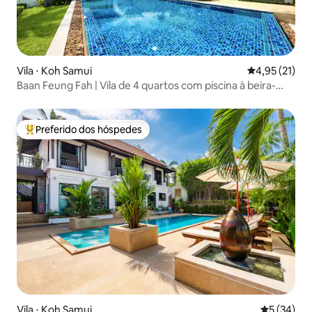
Vila ⋅ Koh Samui
4,95 de uma a
4,95 (21)
Baan Feung Fah | Vila de 4 quartos com piscina à beira-
mar, Bophut
Preferido dos hóspedes
Entre os melhores preferidos dos hóspedes
Vila ⋅ Koh Samui
5 de uma a
5 (34)