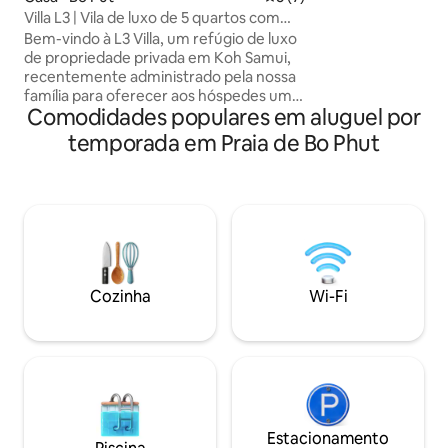
equipada com ar c
Villa L3 | Vila de luxo de 5 quartos com
e outras comodida
piscina privativa
Bem-vindo à L3 Villa, um refúgio de luxo
Aproveite a vista 
de propriedade privada em Koh Samui,
sol e uma pequena 
recentemente administrado pela nossa
x 1,5 m, 1,0 m de p
família para oferecer aos hóspedes uma
acesso à praia (5 
Comodidades populares em aluguel por
estadia verdadeiramente personalizada
espetacular para 
e confortável. Projetada pensando em
temporada em Praia de Bo Phut
espaço, privacidade e comodidade,
nossa vila é ideal para famílias ou grupos
que buscam uma experiência tranquila,
mas sofisticada, na ilha. A vila conta com
amplas áreas de estar internas e
externas, uma piscina privativa e 5
quartos, cada um com banheiro
privativo, permitindo que todos
Cozinha
Wi-Fi
desfrutem de momentos
compartilhados e de espaço pessoal.
Estacionamento