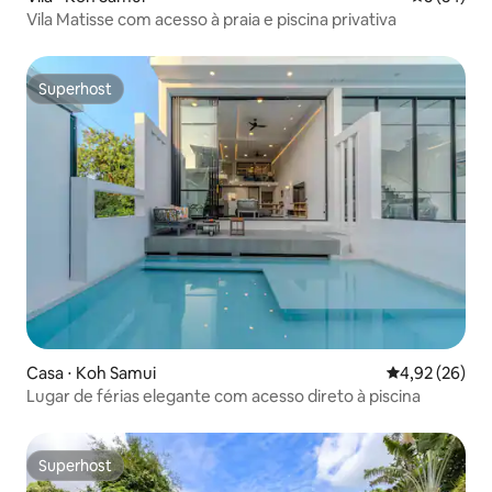
Vila Matisse com acesso à praia e piscina privativa
Superhost
Superhost
Casa ⋅ Koh Samui
4,92 de uma a
4,92 (26)
Lugar de férias elegante com acesso direto à piscina
Superhost
Superhost