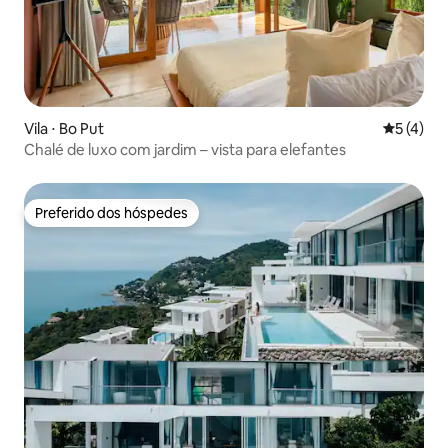
Vila ⋅ Bo Put
5 de uma 
5 (4)
Chalé de luxo com jardim – vista para elefantes
Preferido dos hóspedes
Preferido dos hóspedes