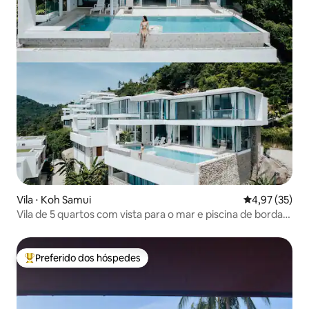
Vila ⋅ Koh Samui
4,97 de uma a
4,97 (35)
Vila de 5 quartos com vista para o mar e piscina de borda
infinita
Preferido dos hóspedes
Entre os melhores preferidos dos hóspedes