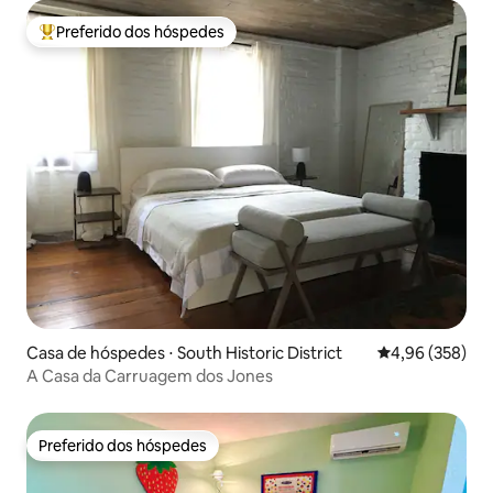
Preferido dos hóspedes
Entre os melhores preferidos dos hóspedes
Casa de hóspedes ⋅ South Historic District
4,96 de uma ava
4,96 (358)
A Casa da Carruagem dos Jones
Preferido dos hóspedes
Preferido dos hóspedes