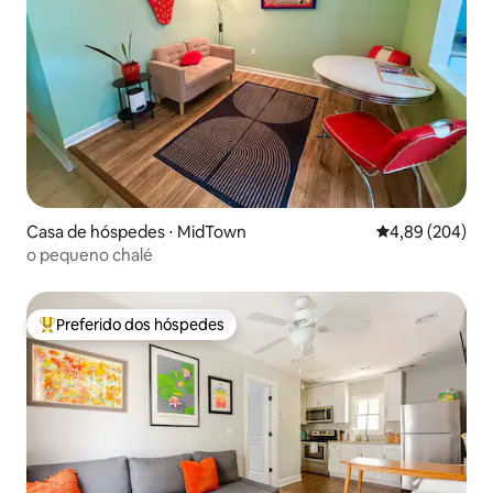
Casa de hóspedes ⋅ MidTown
4,89 de uma ava
4,89 (204)
o pequeno chalé
Preferido dos hóspedes
Entre os melhores preferidos dos hóspedes