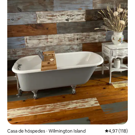
Casa de hóspedes ⋅ Wilmington Island
4,97 de uma av
4,97 (118)