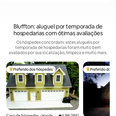
Bluffton: aluguel por temporada de
hospedarias com ótimas avaliações
Os hóspedes concordam: estes aluguéis por
temporada de hospedarias foram muito bem
avaliados por sua localização, limpeza e muito mais.
Preferido dos hóspedes
Preferido dos 
Entre os melhores preferidos dos hóspedes
Entre os melhore
Casa de hóspedes ⋅ Hardee
4,99 de uma avaliação média de 
4,99 (156)