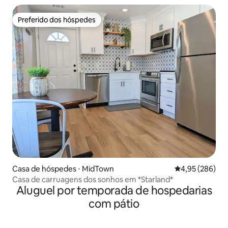
Preferido dos hóspedes
Preferido dos hóspedes
Casa de hóspedes ⋅ MidTown
4,95 de uma ava
4,95 (286)
Casa de carruagens dos sonhos em *Starland*
Aluguel por temporada de hospedarias
com pátio