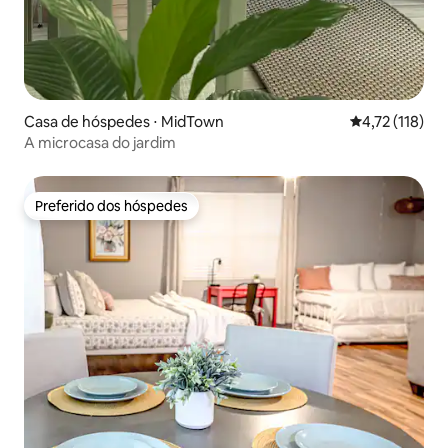
Casa de hóspedes ⋅ MidTown
4,72 de uma av
4,72 (118)
A microcasa do jardim
Preferido dos hóspedes
Preferido dos hóspedes