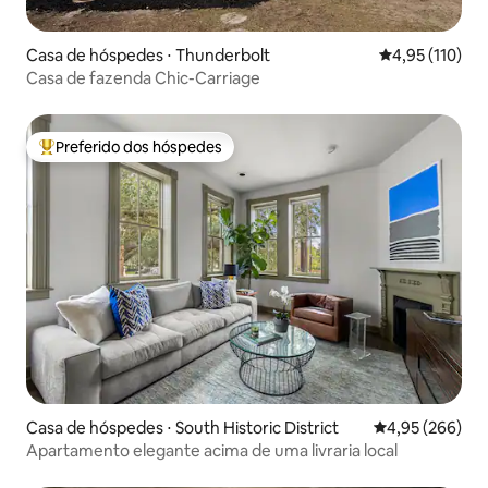
Casa de hóspedes ⋅ Thunderbolt
4,95 de uma av
4,95 (110)
Casa de fazenda Chic-Carriage
Preferido dos hóspedes
Entre os melhores preferidos dos hóspedes
Casa de hóspedes ⋅ South Historic District
4,95 de uma ava
4,95 (266)
Apartamento elegante acima de uma livraria local