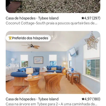
Casa de hóspedes ⋅ Tybee Island
4,97 de uma av
4,97 (297)
Coconut Cottage-South praia a poucos quarteirões de
tudo
Preferido dos hóspedes
Entre os melhores preferidos dos hóspedes
Casa de hóspedes ⋅ Tybee Island
4,97 de uma av
4,97 (180)
Casa na árvore em Tybee para 2 • A uma caminhada da