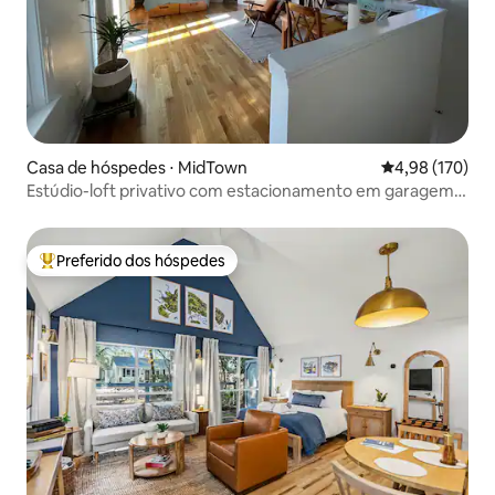
Casa de hóspedes ⋅ MidTown
4,98 de uma av
4,98 (170)
Estúdio-loft privativo com estacionamento em garagem
interna
Preferido dos hóspedes
Entre os melhores preferidos dos hóspedes