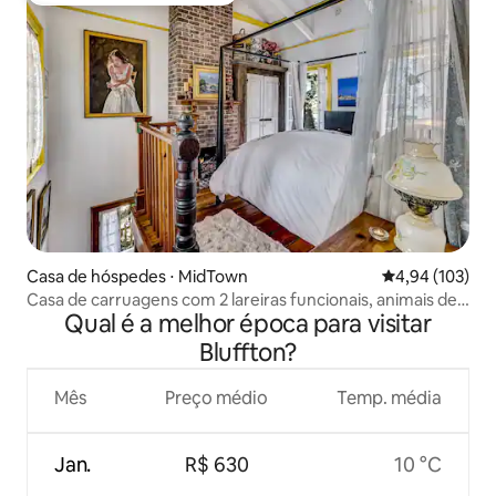
Casa de hóspedes ⋅ MidTown
4,94 de uma av
4,94 (103)
Casa de carruagens com 2 lareiras funcionais, animais de
Qual é a melhor época para visitar
estimação são bem-vindos!
Bluffton?
Mês
Preço médio
Temp. média
Jan.
R$ 630
10 °C