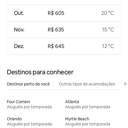
Out.
R$ 605
20 °C
Nov.
R$ 635
15 °C
Dez.
R$ 645
12 °C
Destinos para conhecer
Destinos perto de você
Outros tipos de acomodações
Pr
Four Corners
Atlanta
Aluguéis por temporada
Aluguéis por temporada
Orlando
Myrtle Beach
Aluguéis por temporada
Aluguéis por temporada