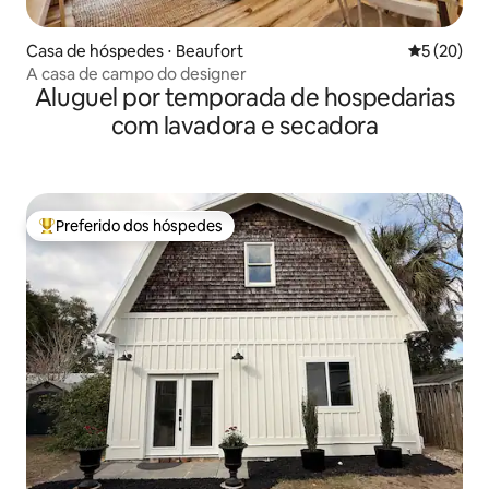
Casa de hóspedes ⋅ Beaufort
5 de uma a
5 (20)
A casa de campo do designer
Aluguel por temporada de hospedarias
com lavadora e secadora
Preferido dos hóspedes
Entre os melhores preferidos dos hóspedes