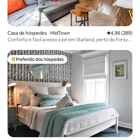
Casa de hóspedes ⋅ MidTown
4,96 de uma ava
4,96 (289)
Conforto e fácil acesso a pé em Starland, perto do Forsyth
Park
Preferido dos hóspedes
Entre os melhores preferidos dos hóspedes