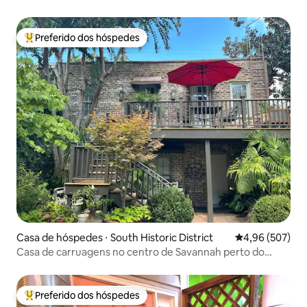
praia e do farol
Preferido dos hóspedes
Entre os melhores preferidos dos hóspedes
Casa de hóspedes ⋅ South Historic District
4,96 de uma ava
4,96 (507)
Casa de carruagens no centro de Savannah perto do
Forsyth Park
Preferido dos hóspedes
Entre os melhores preferidos dos hóspedes