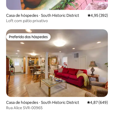
Casa de hóspedes ⋅ South Historic District
4,95 de uma av
4,95 (392)
Loft com pátio privativo
Preferido dos hóspedes
Preferido dos hóspedes
Casa de hóspedes ⋅ South Historic District
4,87 de uma ava
4,87 (649)
Rua Alice SVR-00965