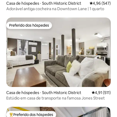
Casa de hóspedes ⋅ South Historic District
4,96 de uma ava
4,96 (547)
Adorável antiga cocheira na Downtown Lane | 1 quarto
Preferido dos hóspedes
Preferido dos hóspedes
Casa de hóspedes ⋅ South Historic District
4,91 de uma av
4,91 (511)
Estúdio em casa de transporte na famosa Jones Street
Preferido dos hóspedes
Entre os melhores preferidos dos hóspedes