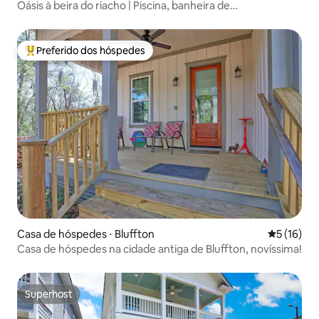
Oásis à beira do riacho | Piscina, banheira de
hidromassagem, doca e caiaques
Preferido dos hóspedes
Entre os melhores preferidos dos hóspedes
Casa de hóspedes ⋅ Bluffton
5 de uma a
5 (16)
Casa de hóspedes na cidade antiga de Bluffton, novíssima!
Superhost
Superhost