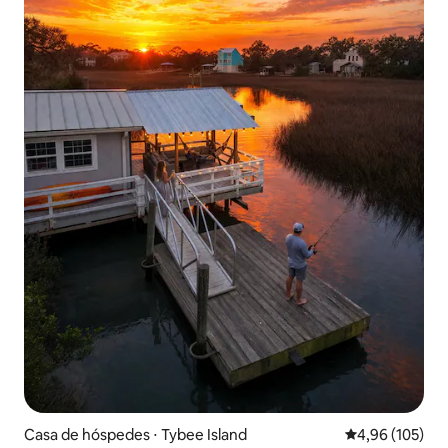
Casa de hóspedes ⋅ Tybee Island
4,96 de uma av
4,96 (105)