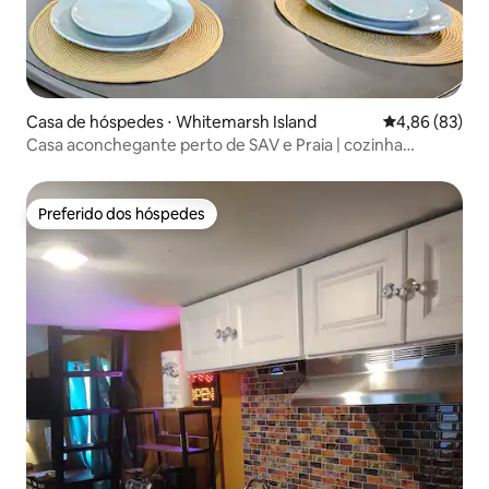
Casa de hóspedes ⋅ Whitemarsh Island
4,86 de uma a
4,86 (83)
Casa aconchegante perto de SAV e Praia | cozinha
completa
Preferido dos hóspedes
Preferido dos hóspedes