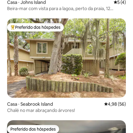
Casa ⋅ Johns Island
5 de uma 
5 (4)
Beira-mar com vista para a lagoa, perto da praia, 12
Dunecrest
Preferido dos hóspedes
Entre os melhores preferidos dos hóspedes
Casa ⋅ Seabrook Island
4,98 de uma a
4,98 (56)
Chalé no mar abraçando árvores!
Preferido dos hóspedes
Preferido dos hóspedes