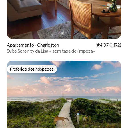
Apartamento ⋅ Charleston
4,97 de uma aval
4,97 (1.172)
Suíte Serenity da Lisa ~ sem taxa de limpeza~
Preferido dos hóspedes
Preferido dos hóspedes