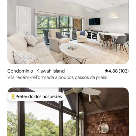
Condomínio ⋅ Kiawah Island
4,88 de uma av
4,88 (102)
Vila recém-reformada a poucos passos da praia!
Preferido dos hóspedes
Entre os melhores preferidos dos hóspedes