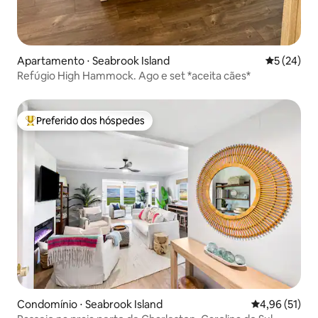
Apartamento ⋅ Seabrook Island
5 de uma a
5 (24)
Refúgio High Hammock. Ago e set *aceita cães*
Preferido dos hóspedes
Entre os melhores preferidos dos hóspedes
Condomínio ⋅ Seabrook Island
4,96 de uma a
4,96 (51)