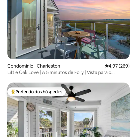
Condomínio ⋅ Charleston
4,97 de uma ava
4,97 (269)
Little Oak Love | A 5 minutos de Folly | Vista para o
pântano
Preferido dos hóspedes
Entre os melhores preferidos dos hóspedes