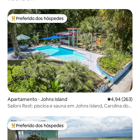
Preferido dos hóspedes
Entre os melhores preferidos dos hóspedes
Apartamento ⋅ Johns Island
4,94 de uma ava
4,94 (263)
Sailors Rest: piscina e sauna em Johns Island, Carolina do
Sul
Preferido dos hóspedes
Entre os melhores preferidos dos hóspedes