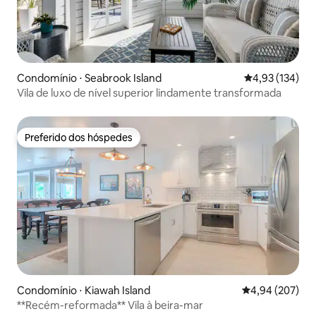
Condomínio ⋅ Seabrook Island
4,93 de uma av
4,93 (134)
Vila de luxo de nível superior lindamente transformada
Preferido dos hóspedes
Preferido dos hóspedes
Condomínio ⋅ Kiawah Island
4,94 de uma ava
4,94 (207)
**Recém-reformada** Vila à beira-mar