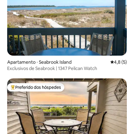
Apartamento ⋅ Seabrook Island
4,8 de uma 
4,8 (5)
Exclusivos de Seabrook | 1347 Pelican Watch
Preferido dos hóspedes
Entre os melhores preferidos dos hóspedes