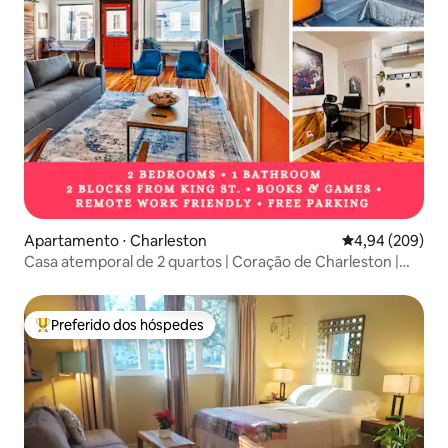
Apartamento ⋅ Charleston
4,94 de uma ava
4,94 (209)
Casa atemporal de 2 quartos | Coração de Charleston |
King St
Preferido dos hóspedes
Entre os melhores preferidos dos hóspedes