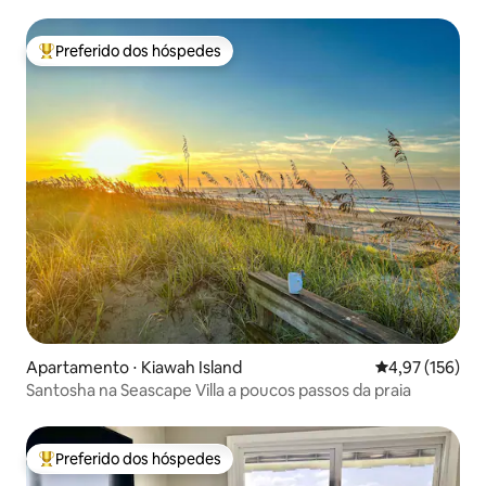
Preferido dos hóspedes
Entre os melhores preferidos dos hóspedes
Apartamento ⋅ Kiawah Island
4,97 de uma av
4,97 (156)
Santosha na Seascape Villa a poucos passos da praia
Preferido dos hóspedes
Entre os melhores preferidos dos hóspedes