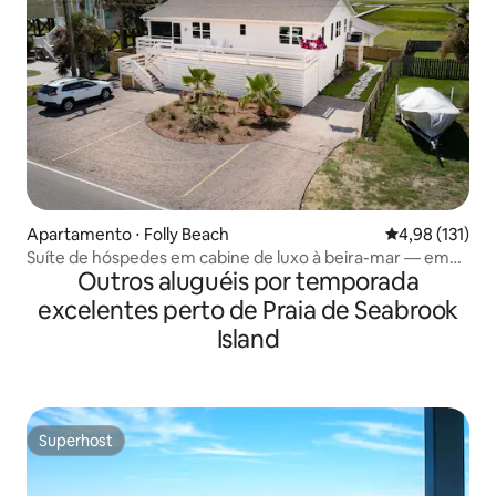
Apartamento ⋅ Folly Beach
4,98 de uma av
4,98 (131)
Suíte de hóspedes em cabine de luxo à beira-mar — em
Outros aluguéis por temporada
frente à praia
excelentes perto de Praia de Seabrook
Island
Superhost
Superhost