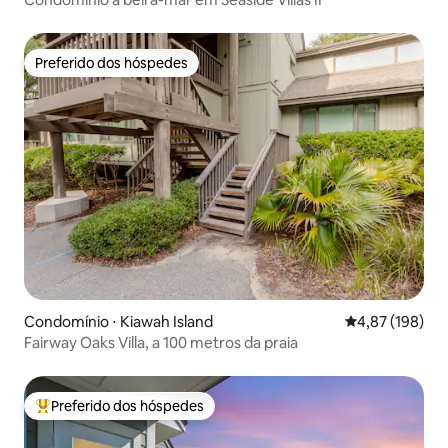
Preferido dos hóspedes
Preferido dos hóspedes
Condomínio ⋅ Kiawah Island
4,87 de uma av
4,87 (198)
Fairway Oaks Villa, a 100 metros da praia
Preferido dos hóspedes
Entre os melhores preferidos dos hóspedes