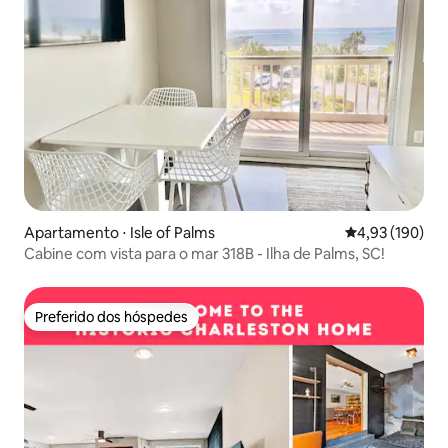
Apartamento ⋅ Isle of Palms
4,93 de uma av
4,93 (190)
Cabine com vista para o mar 318B - Ilha de Palms, SC!
Preferido dos hóspedes
Preferido dos hóspedes