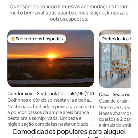
Os hóspedes concordam: estas acomodações foram
muito bem avaliadas quanto a localização, limpeza e
outros aspectos.
Preferido dos hóspedes
Preferido dos hó
Entre os melhores preferidos dos hóspedes
Preferido dos hó
Condomínio ⋅ Seabrook Islan
4,95 de uma avaliação média de 
4,95 (110)
Casa ⋅ Seabrook Is
d
Golfinhos e pôr do sol nesta vila à beira-
Casa de praia - 0,
mar!
Neste oásis fechado e privado, você está
STR25-000614
*Perto de Charlest
a poucos passos da ampla areia branca
Nossa charmosa “C
desta praia semiprivada. Limpeza e
quartos e 2 banhei
higienização completas nesta unidade
animais de estimaç
de canto no 1º andar, acomoda 4
Comodidades populares para aluguel
apenas 0,4 milhas 
pessoas em camas de verdade, uma
e fechada Ilha Sea