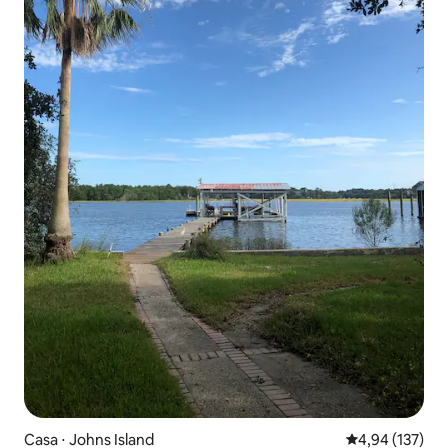
Casa ⋅ Johns Island
4,94 de uma av
4,94 (137)