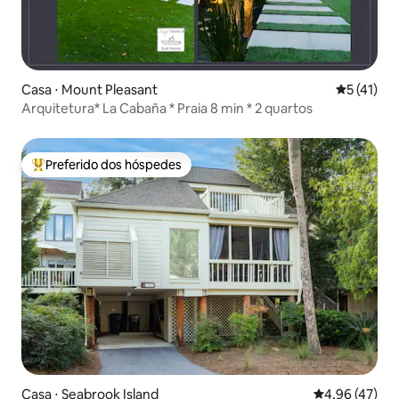
Casa ⋅ Mount Pleasant
5 de uma a
5 (41)
Arquitetura* La Cabaña * Praia 8 min * 2 quartos
Preferido dos hóspedes
Entre os melhores preferidos dos hóspedes
Casa ⋅ Seabrook Island
4,96 de uma a
4,96 (47)