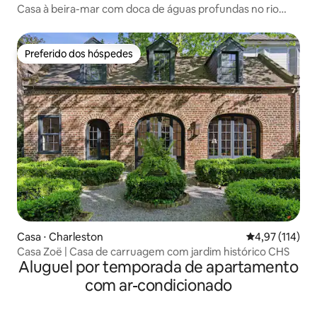
Casa à beira-mar com doca de águas profundas no rio
Stono!
Preferido dos hóspedes
Preferido dos hóspedes
Casa ⋅ Charleston
4,97 de uma av
4,97 (114)
Casa Zoë | Casa de carruagem com jardim histórico CHS
Aluguel por temporada de apartamento
com ar-condicionado