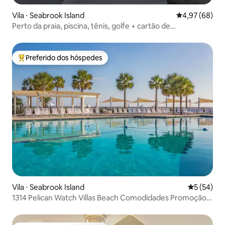
Vila ⋅ Seabrook Island
4,97 de uma a
4,97 (68)
Perto da praia, piscina, tênis, golfe + cartão de
comodidades
Preferido dos hóspedes
Entre os melhores preferidos dos hóspedes
Vila ⋅ Seabrook Island
5 de uma a
5 (54)
1314 Pelican Watch Villas Beach Comodidades Promoção
$249