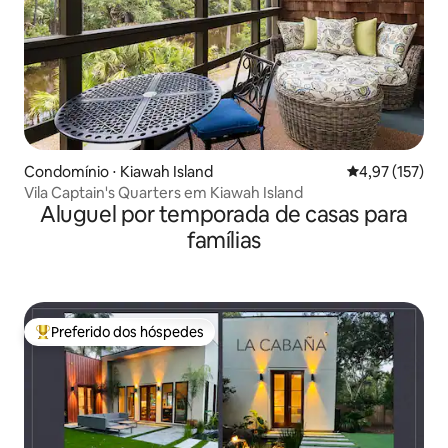
Condomínio ⋅ Kiawah Island
4,97 de uma av
4,97 (157)
Vila Captain's Quarters em Kiawah Island
Aluguel por temporada de casas para
famílias
Preferido dos hóspedes
Entre os melhores preferidos dos hóspedes