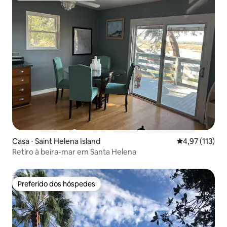
Casa ⋅ Saint Helena Island
4,97 de uma av
4,97 (113)
Retiro à beira-mar em Santa Helena
Preferido dos hóspedes
Preferido dos hóspedes