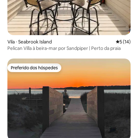
Vila ⋅ Seabrook Island
5 de uma a
5 (14)
Pelican Villa à beira-mar por Sandpiper | Perto da praia
Preferido dos hóspedes
Preferido dos hóspedes