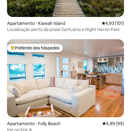
Apartamento ⋅ Kiawah Island
4,93 de uma av
4,93 (101)
Localização perto da praia! Santuário e Night Heron Park
Preferido dos hóspedes
Entre os melhores preferidos dos hóspedes
Apartamento ⋅ Folly Beach
4,99 de uma av
4,99 (99)
Irie on Erie A