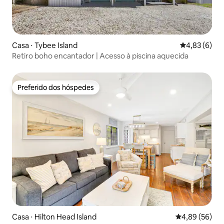
Casa ⋅ Tybee Island
4,83 de uma 
4,83 (6)
Retiro boho encantador | Acesso à piscina aquecida
Preferido dos hóspedes
Preferido dos hóspedes
Casa ⋅ Hilton Head Island
4,89 de uma a
4,89 (56)