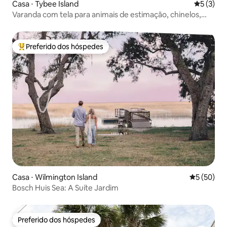
Casa ⋅ Tybee Island
5 de uma 
5 (3)
Varanda com tela para animais de estimação, chinelos,
perto da praia
Preferido dos hóspedes
Entre os melhores preferidos dos hóspedes
Casa ⋅ Wilmington Island
5 de uma a
5 (50)
Bosch Huis Sea: A Suíte Jardim
Preferido dos hóspedes
Preferido dos hóspedes