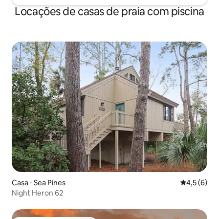
Locações de casas de praia com piscina
Casa ⋅ Sea Pines
4,5 de uma 
4,5 (6)
Night Heron 62