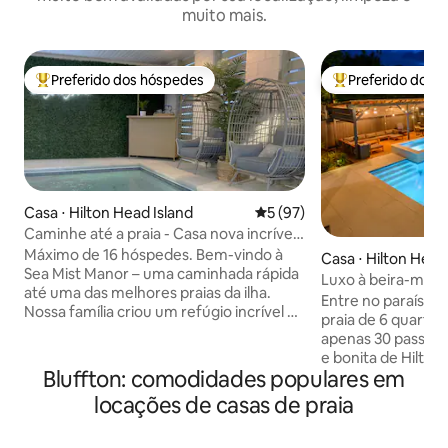
muito mais.
Preferido dos hóspedes
Preferido dos 
Entre os melhores preferidos dos hóspedes
Entre os melhore
Casa ⋅ Hilton Head Island
5 de uma avaliação média de
5 (97)
Caminhe até a praia - Casa nova incrível -
Banheira de hidromassagem - Piscina
Máximo de 16 hóspedes. Bem-vindo à
Casa ⋅ Hilton Head
aquecida
Sea Mist Manor – uma caminhada rápida
Luxo à beira-mar 6
até uma das melhores praias da ilha.
piscina/banheira
Entre no paraíso n
Nossa família criou um refúgio incrível no
praia de 6 quartos
oceano. Com mobiliário de luxo e
apenas 30 passos d
decoração de lojas locais. Os confortos
e bonita de Hilto
das criaturas incluem banheira de
Bluffton: comodidades populares em
encontra o charme
hidromassagem de alta qualidade -
lindamente renov
locações de casas de praia
sauna vermelha - fachada - quarto
estilo resort com 
temático de golfe para crianças. Bem-
hidromassagem e 
vindo de braços abertos para Sea Mist