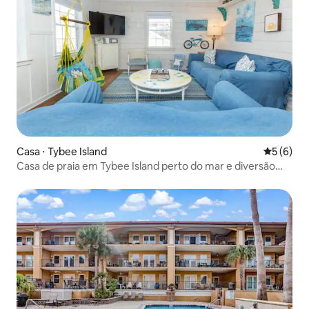
Casa ⋅ Tybee Island
5 de uma 
5 (6)
Casa de praia em Tybee Island perto do mar e diversão
em família