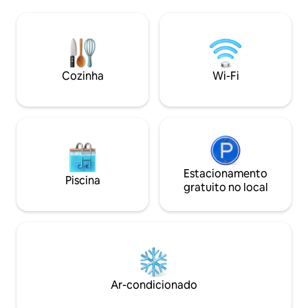
livre. Acomoda 16
Manor-A Seaside Extravaganza! Como
cães! Perfeito par
anfitriões experientes, com mais de 8
grandes. Desfrute
anos de status de Superhost no Airbnb,
praia e conforto 
tenham certeza de que estão em boas
bairro de Folly Fi
mãos. Licença municipal nº 053482
restaurantes de cl
Cozinha
Wi-Fi
aventuras na ilha.
Estacionamento
Piscina
gratuito no local
Ar-condicionado