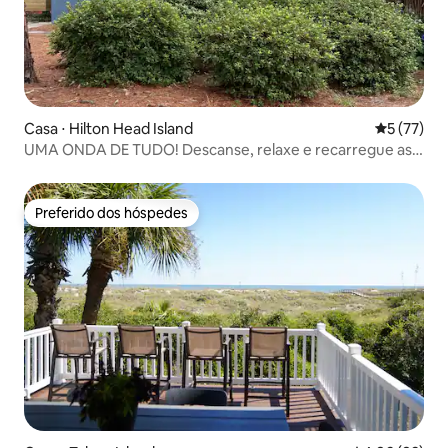
Casa ⋅ Hilton Head Island
5 de uma a
5 (77)
UMA ONDA DE TUDO! Descanse, relaxe e recarregue as
energias!
Preferido dos hóspedes
Preferido dos hóspedes