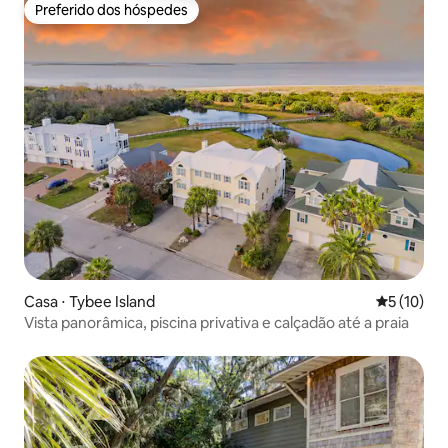
Preferido dos hóspedes
Preferido dos hóspedes
Casa ⋅ Tybee Island
5 de uma a
5 (10)
Vista panorâmica, piscina privativa e calçadão até a praia