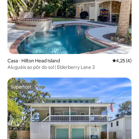
Casa ⋅ Hilton Head Island
4,25 de uma 
4,25 (4)
Aluguéis ao pôr do sol | Elderberry Lane 3
Superhost
Superhost