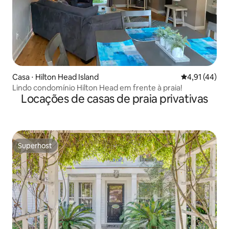
Casa ⋅ Hilton Head Island
4,91 de uma a
4,91 (44)
Lindo condomínio Hilton Head em frente à praia!
Locações de casas de praia privativas
Superhost
Superhost