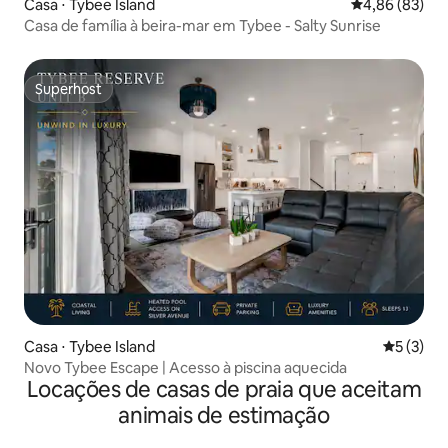
Casa ⋅ Tybee Island
4,86 de uma a
4,86 (83)
Casa de família à beira-mar em Tybee - Salty Sunrise
Superhost
Superhost
Casa ⋅ Tybee Island
5 de uma 
5 (3)
Novo Tybee Escape | Acesso à piscina aquecida
Locações de casas de praia que aceitam
animais de estimação