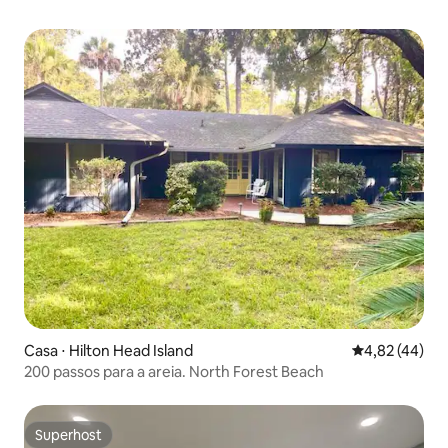
Casa ⋅ Hilton Head Island
4,82 de uma a
4,82 (44)
200 passos para a areia. North Forest Beach
Superhost
Superhost