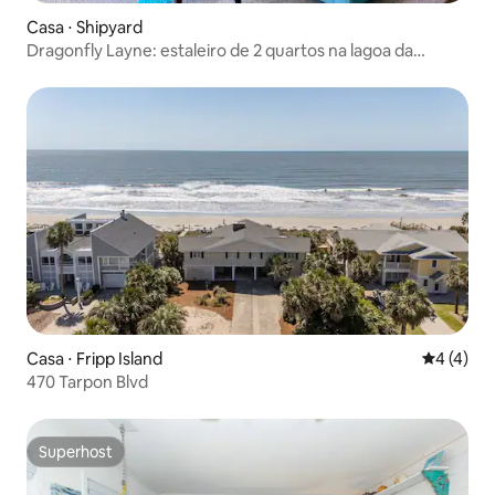
Casa ⋅ Shipyard
Dragonfly Layne: estaleiro de 2 quartos na lagoa da
plantação
Casa ⋅ Fripp Island
4 de uma 
4 (4)
470 Tarpon Blvd
Superhost
Superhost