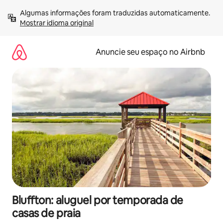
Pular
Algumas informações foram traduzidas automaticamente. 
para
Mostrar idioma original
o
conteúdo
Anuncie seu espaço no Airbnb
Bluffton: aluguel por temporada de
casas de praia