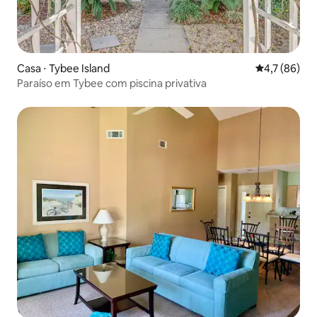
Casa ⋅ Tybee Island
4,7 de uma a
4,7 (86)
Paraíso em Tybee com piscina privativa