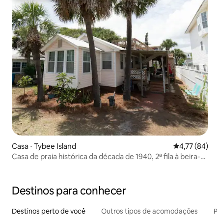
Casa ⋅ Tybee Island
4,77 de uma a
4,77 (84)
Casa de praia histórica da década de 1940, 2ª fila à beira-
mar
Destinos para conhecer
Destinos perto de você
Outros tipos de acomodações
Pr