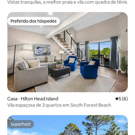
Vistas tranquilas, a melhor praia e vila com quadra de tênis
Preferido dos hóspedes
Preferido dos hóspedes
Casa ⋅ Hilton Head Island
5 de uma 
5 (6)
Vila espaçosa de 3 quartos em South Forest Beach
Superhost
Superhost