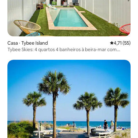
Casa ⋅ Tybee Island
4,71 de uma a
4,71 (55)
Tybee Skies: 4 quartos 4 banheiros à beira-mar com
piscina