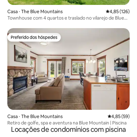
Casa ⋅ The Blue Mountains
4,85 de uma av
4,85 (126)
Townhouse com 4 quartos e traslado no vilarejo de Blue
Mountain
Preferido dos hóspedes
Preferido dos hóspedes
Casa ⋅ The Blue Mountains
4,85 de uma a
4,85 (59)
Retiro de golfe, spa e aventura na Blue Mountain | Piscina
Locações de condomínios com piscina