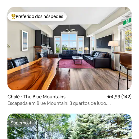
Preferido dos hóspedes
Entre os melhores preferidos dos hóspedes
Chalé ⋅ The Blue Mountains
4,99 de uma av
4,99 (142)
Escapada em Blue Mountain! 3 quartos de luxo.
Piscina/banheira de hidromassagem!
Superhost
Superhost