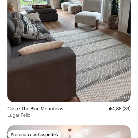
Casa ⋅ The Blue Mountains
4,88 de uma a
4,88 (33)
Lugar Feliz
Preferido dos hóspedes
Preferido dos hóspedes