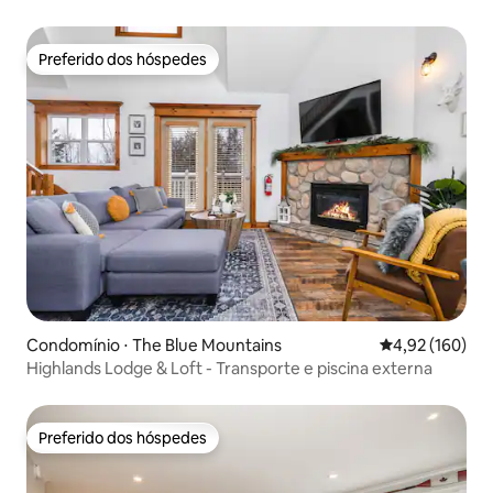
Preferido dos hóspedes
Preferido dos hóspedes
Condomínio ⋅ The Blue Mountains
4,92 de uma av
4,92 (160)
Highlands Lodge & Loft - Transporte e piscina externa
Preferido dos hóspedes
Preferido dos hóspedes