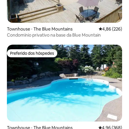
Townhouse ⋅ The Blue Mountains
4,86 de uma ava
4,86 (226)
Condomínio privativo na base da Blue Mountain
Preferido dos hóspedes
Preferido dos hóspedes
Townhouse ⋅ The Blue Mountains
4,96 de uma ava
4,96 (368)