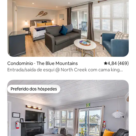
Condomínio ⋅ The Blue Mountains
4,84 de uma ava
4,84 (469)
Entrada/saída de esqui @ North Creek com cama king
size! Nova banheira de hidromassagem
Preferido dos hóspedes
Preferido dos hóspedes