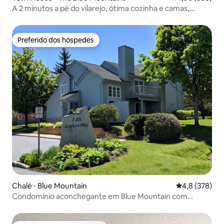
A 2 minutos a pé do vilarejo, ótima cozinha e camas,
piscina de verão!
Preferido dos hóspedes
Preferido dos hóspedes
Chalé ⋅ Blue Mountain
4,8 de uma av
4,8 (378)
Condomínio aconchegante em Blue Mountain com
banheira de hidromassagem e churrasqueira (10 pessoas)