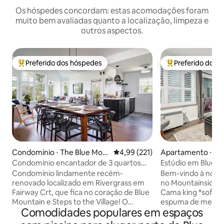
Os hóspedes concordam: estas acomodações foram
muito bem avaliadas quanto a localização, limpeza e
outros aspectos.
Preferido dos hóspedes
Preferido dos 
Entre os melhores preferidos dos hóspedes
Entre os melhore
Condomínio ⋅ The Blue Mou
4,99 de uma avaliação média de 
4,99 (221)
Apartamento ⋅ Th
ntains
untains
Condomínio encantador de 3 quartos
Estúdio em Blue-
com vista deslumbrante e piscina
KingBed/Piscina/
Condomínio lindamente recém-
Bem-vindo à nossa
renovado localizado em Rivergrass em
no Mountainside N
Fairway Crt, que fica no coração de Blue
Cama king *sofá-c
Mountain e Steps to the Village! O
espuma de memór
Comodidades populares em espaços
condomínio possui 3 quartos(uma cama
*SMART TV, WI-FI R
king size, duas camas queen size e duas
velocidade e TV *U