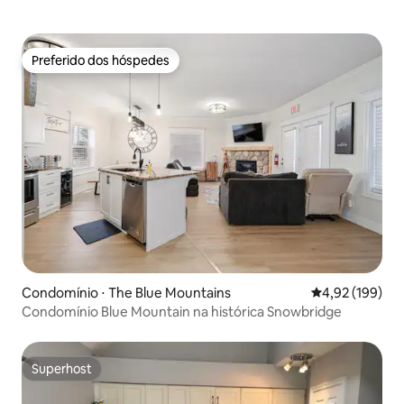
Preferido dos hóspedes
Preferido dos hóspedes
Condomínio ⋅ The Blue Mountains
4,92 de uma av
4,92 (199)
Condomínio Blue Mountain na histórica Snowbridge
Superhost
Superhost