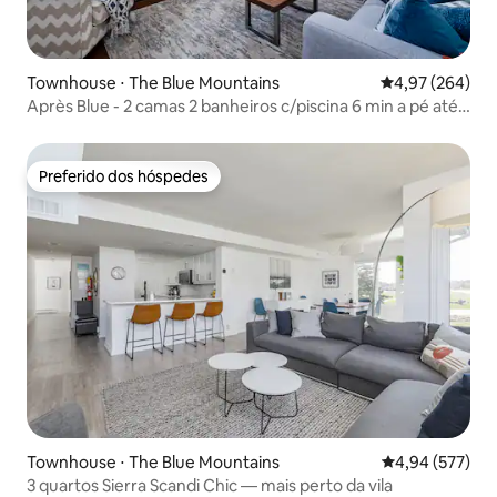
Townhouse ⋅ The Blue Mountains
4,97 de uma ava
4,97 (264)
Après Blue - 2 camas 2 banheiros c/piscina 6 min a pé até a
vila
Preferido dos hóspedes
Preferido dos hóspedes
Townhouse ⋅ The Blue Mountains
4,94 de uma av
4,94 (577)
3 quartos Sierra Scandi Chic — mais perto da vila