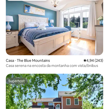
Casa ⋅ The Blue Mountains
4,94 de uma ava
4,94 (243)
Casa serena na encosta da montanha com vista/ônibus
Superhost
Superhost