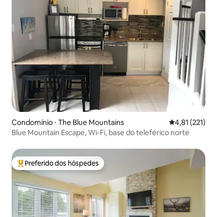
Condomínio ⋅ The Blue Mountains
4,81 de uma av
4,81 (221)
Blue Mountain Escape, Wi-Fi, base do teleférico norte
Preferido dos hóspedes
Entre os melhores preferidos dos hóspedes