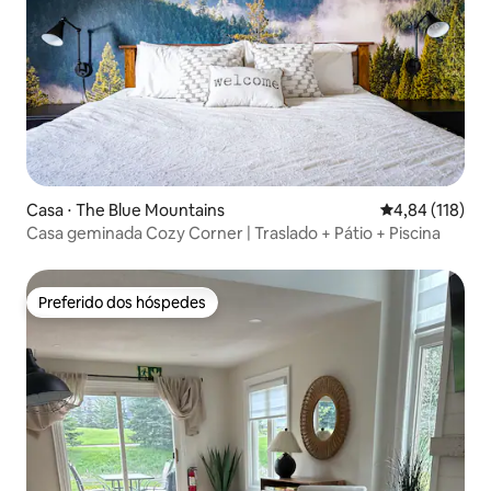
Casa ⋅ The Blue Mountains
4,84 de uma av
4,84 (118)
Casa geminada Cozy Corner | Traslado + Pátio + Piscina
Preferido dos hóspedes
Preferido dos hóspedes