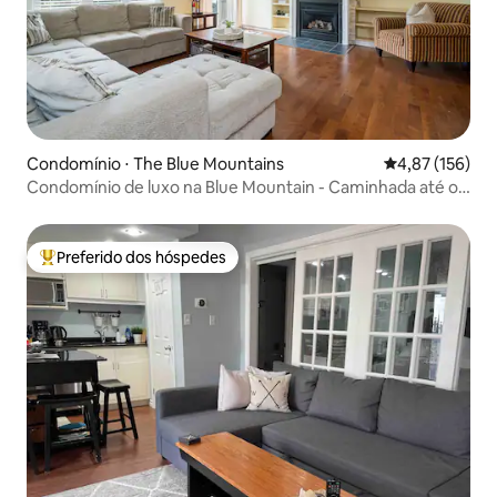
Condomínio ⋅ The Blue Mountains
4,87 de uma av
4,87 (156)
Condomínio de luxo na Blue Mountain - Caminhada até o
vilarejo - Piscina
Preferido dos hóspedes
Entre os melhores preferidos dos hóspedes