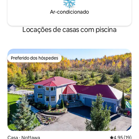
Ar-condicionado
Locações de casas com piscina
Preferido dos hóspedes
Preferido dos hóspedes
Casa ⋅ Nottawa
4,95 de uma a
4,95 (19)