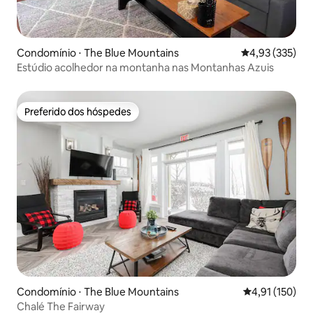
Condomínio ⋅ The Blue Mountains
4,93 de uma av
4,93 (335)
Estúdio acolhedor na montanha nas Montanhas Azuis
Preferido dos hóspedes
Preferido dos hóspedes
Condomínio ⋅ The Blue Mountains
4,91 de uma av
4,91 (150)
Chalé The Fairway