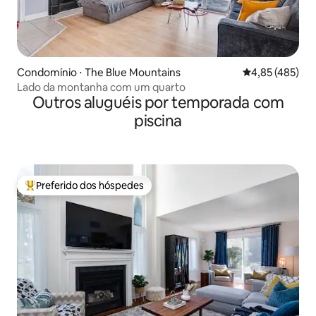
Condomínio ⋅ The Blue Mountains
4,85 de uma av
4,85 (485)
Lado da montanha com um quarto
Outros aluguéis por temporada com
piscina
Preferido dos hóspedes
Entre os melhores preferidos dos hóspedes