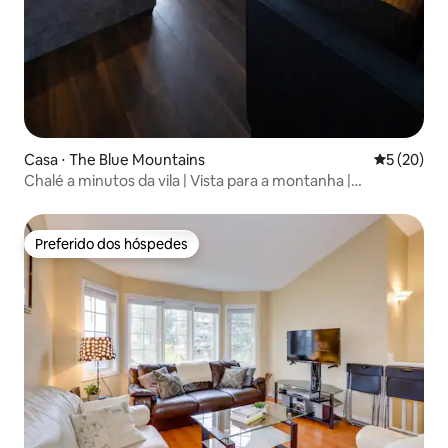
Casa ⋅ The Blue Mountains
5 de uma a
5 (20)
Chalé a minutos da vila | Vista para a montanha |
Carregamento de veículos elétricos
Preferido dos hóspedes
Preferido dos hóspedes