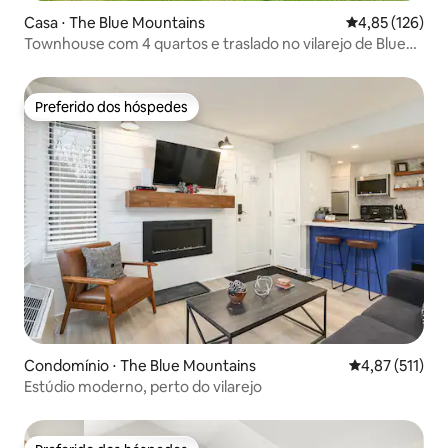
Casa ⋅ The Blue Mountains
4,85 de uma av
4,85 (126)
Townhouse com 4 quartos e traslado no vilarejo de Blue
Mountain
Preferido dos hóspedes
Preferido dos hóspedes
Condomínio ⋅ The Blue Mountains
4,87 de uma av
4,87 (511)
Estúdio moderno, perto do vilarejo