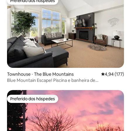
Preferido dos hóspedes
Preferido dos hóspedes
Townhouse ⋅ The Blue Mountains
4,94 de uma av
4,94 (177)
Blue Mountain Escape! Piscina e banheira de
hidromassagem. Caminhe até a vila
Preferido dos hóspedes
Preferido dos hóspedes