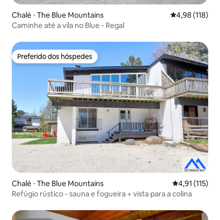
Chalé ⋅ The Blue Mountains
4,98 de uma av
4,98 (118)
Caminhe até a vila no Blue - Regal
Preferido dos hóspedes
Preferido dos hóspedes
Chalé ⋅ The Blue Mountains
4,91 de uma av
4,91 (115)
Refúgio rústico - sauna e fogueira + vista para a colina