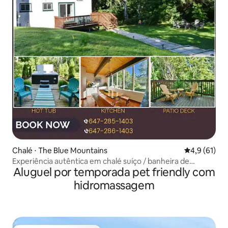
Chalé ⋅ The Blue Mountains
4,9 de uma a
4,9 (61)
Experiência autêntica em chalé suíço / banheira de
Aluguel por temporada pet friendly com
hidromassagem • Sauna
hidromassagem