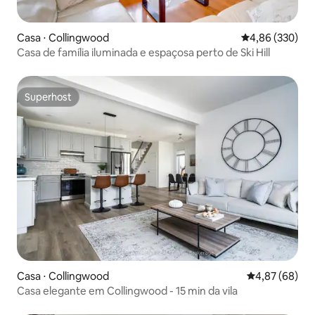
Casa ⋅ Collingwood
4,86 de uma ava
4,86 (330)
Casa de família iluminada e espaçosa perto de Ski Hill
Superhost
Superhost
Casa ⋅ Collingwood
4,87 de uma a
4,87 (68)
Casa elegante em Collingwood - 15 min da vila