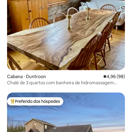
Cabana ⋅ Duntroon
4,96 de uma av
4,96 (98)
Chalé de 3 quartos com banheira de hidromassagem
perto de Wasaga Beach
Preferido dos hóspedes
Entre os melhores preferidos dos hóspedes