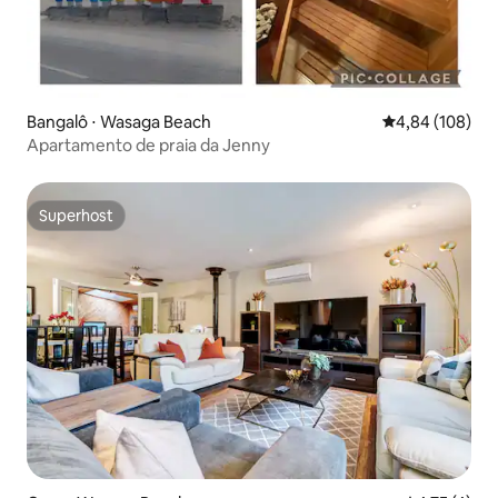
Bangalô ⋅ Wasaga Beach
4,84 de uma av
4,84 (108)
Apartamento de praia da Jenny
Superhost
Superhost