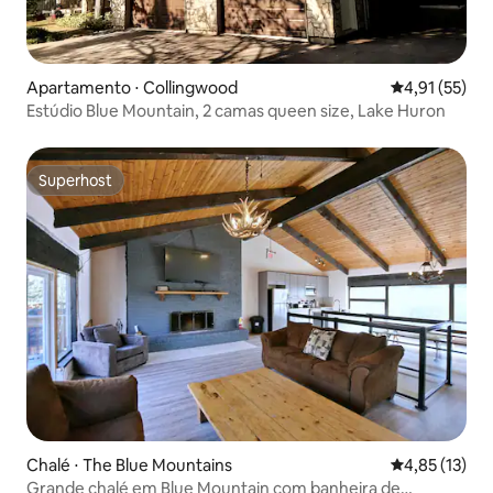
Apartamento ⋅ Collingwood
4,91 de uma a
4,91 (55)
Estúdio Blue Mountain, 2 camas queen size, Lake Huron
Superhost
Superhost
Chalé ⋅ The Blue Mountains
4,85 de uma a
4,85 (13)
Grande chalé em Blue Mountain com banheira de