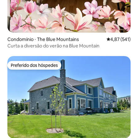
Condomínio ⋅ The Blue Mountains
4,87 de uma av
4,87 (541)
Curta a diversão do verão na Blue Mountain
Preferido dos hóspedes
Preferido dos hóspedes