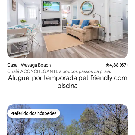
Casa ⋅ Wasaga Beach
4,88 de uma a
4,88 (67)
Chalé ACONCHEGANTE a poucos passos da praia.
Aluguel por temporada pet friendly com
piscina
Preferido dos hóspedes
Preferido dos hóspedes