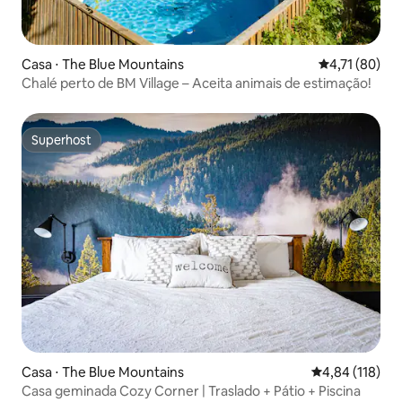
Casa ⋅ The Blue Mountains
4,71 de uma a
4,71 (80)
Chalé perto de BM Village – Aceita animais de estimação!
Superhost
Superhost
Casa ⋅ The Blue Mountains
4,84 de uma av
4,84 (118)
Casa geminada Cozy Corner | Traslado + Pátio + Piscina