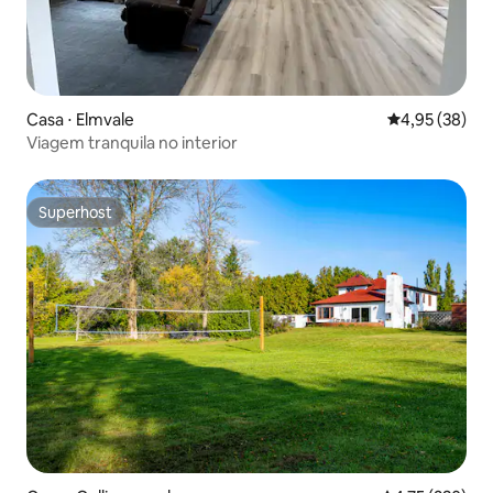
Casa ⋅ Elmvale
4,95 de uma a
4,95 (38)
Viagem tranquila no interior
Superhost
Superhost