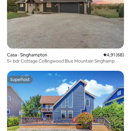
Casa ⋅ Singhampton
4,91 de uma a
4,91 (68)
5+ bdr Cottage Collingwood Blue Mountain Singhamp
Superhost
Superhost