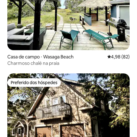
Casa de campo ⋅ Wasaga Beach
4,98 de uma a
4,98 (82)
Charmoso chalé na praia
Preferido dos hóspedes
Preferido dos hóspedes