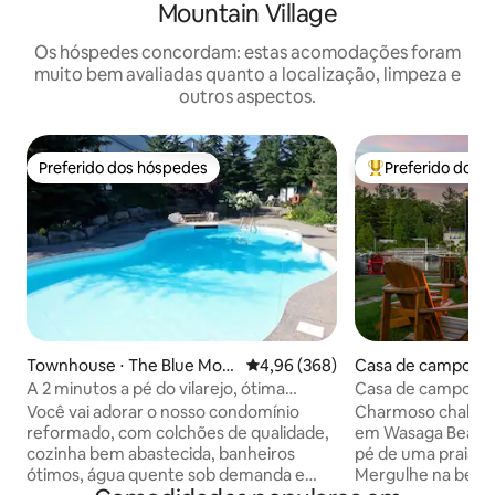
Mountain Village
Os hóspedes concordam: estas acomodações foram
muito bem avaliadas quanto a localização, limpeza e
outros aspectos.
Preferido dos hóspedes
Preferido dos 
Preferido dos hóspedes
Entre os melhore
Townhouse ⋅ The Blue Mou
4,96 de uma avaliação média de 5
4,96 (368)
Casa de campo ⋅ 
ntains
ach
A 2 minutos a pé do vilarejo, ótima
Casa de campo enc
cozinha e camas, piscina de verão!
rio com licença d
Você vai adorar o nosso condomínio
Charmoso chalé à b
reformado, com colchões de qualidade,
em Wasaga Beach.
cozinha bem abastecida, banheiros
pé de uma praia de
ótimos, água quente sob demanda e
Mergulhe na belez