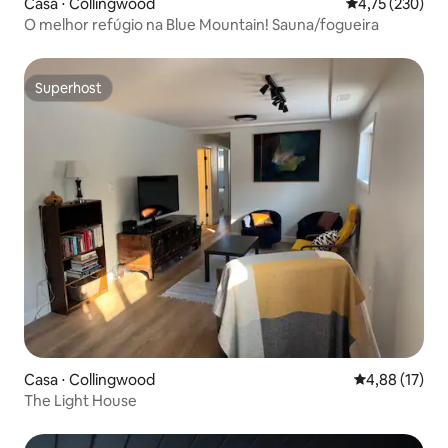
Casa ⋅ Collingwood
4,75 de uma av
4,75 (230)
O melhor refúgio na Blue Mountain! Sauna/fogueira
Superhost
Superhost
Casa ⋅ Collingwood
4,88 de uma a
4,88 (17)
The Light House