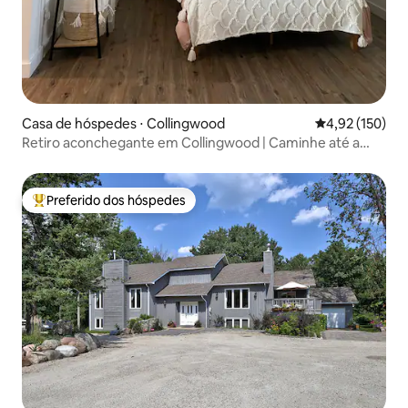
Casa de hóspedes ⋅ Collingwood
4,92 de uma av
4,92 (150)
Retiro aconchegante em Collingwood | Caminhe até a
praia e cafés
Preferido dos hóspedes
Entre os melhores preferidos dos hóspedes