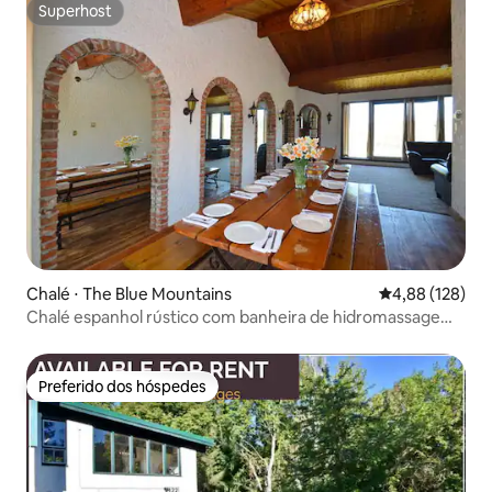
Superhost
Superhost
Chalé ⋅ The Blue Mountains
4,88 de uma av
4,88 (128)
Chalé espanhol rústico com banheira de hidromassagem
para uma escapada na Blue Mountain
Preferido dos hóspedes
Preferido dos hóspedes