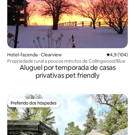
Hotel-fazenda ⋅ Clearview
4,9 de uma av
4,9 (104)
Propriedade rural a poucos minutos de Collingwood/Blue
Aluguel por temporada de casas
privativas pet friendly
Preferido dos hóspedes
Preferido dos hóspedes