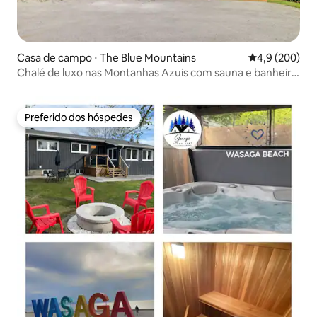
Casa de campo ⋅ The Blue Mountains
4,9 de uma av
4,9 (200)
Chalé de luxo nas Montanhas Azuis com sauna e banheira
de hidromassagem
Preferido dos hóspedes
Preferido dos hóspedes