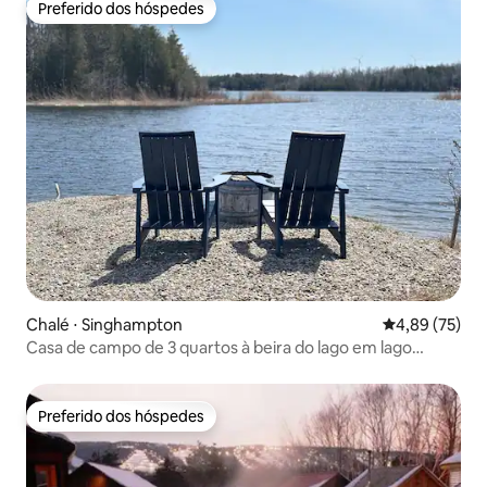
Preferido dos hóspedes
Preferido dos hóspedes
Chalé ⋅ Singhampton
4,89 de uma a
4,89 (75)
Casa de campo de 3 quartos à beira do lago em lago
isolado.
Preferido dos hóspedes
Preferido dos hóspedes