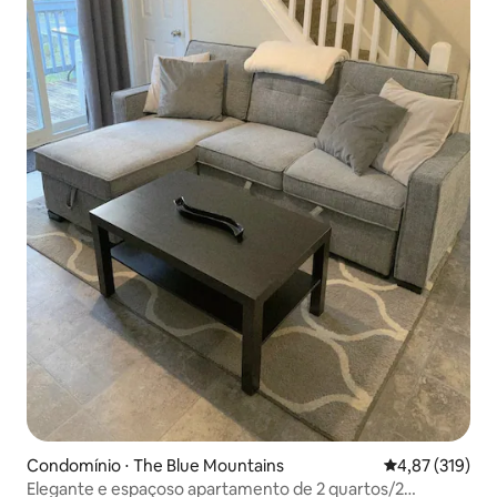
Condomínio ⋅ The Blue Mountains
4,87 de uma av
4,87 (319)
Elegante e espaçoso apartamento de 2 quartos/2