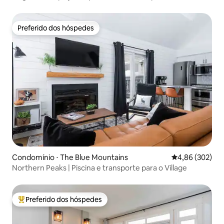
banheiros/2 varandas
Preferido dos hóspedes
Preferido dos hóspedes
Condomínio ⋅ The Blue Mountains
4,86 de uma ava
4,86 (302)
Northern Peaks | Piscina e transporte para o Village
Preferido dos hóspedes
Entre os melhores preferidos dos hóspedes