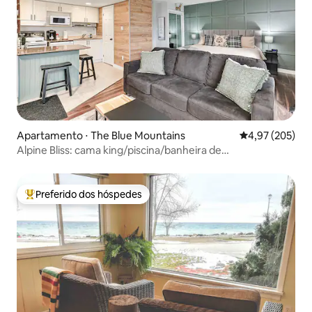
Apartamento ⋅ The Blue Mountains
4,97 de uma av
4,97 (205)
Alpine Bliss: cama king/piscina/banheira de
hidromassagem/transporte
Preferido dos hóspedes
Entre os melhores preferidos dos hóspedes