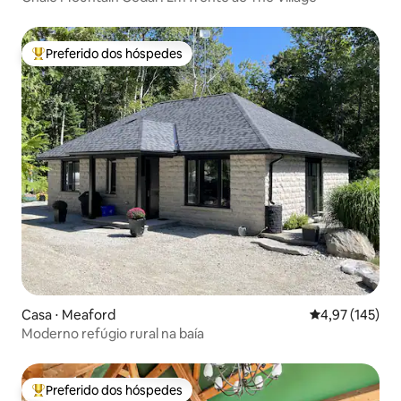
Preferido dos hóspedes
Entre os melhores preferidos dos hóspedes
Casa ⋅ Meaford
4,97 de uma av
4,97 (145)
Moderno refúgio rural na baía
Preferido dos hóspedes
Entre os melhores preferidos dos hóspedes