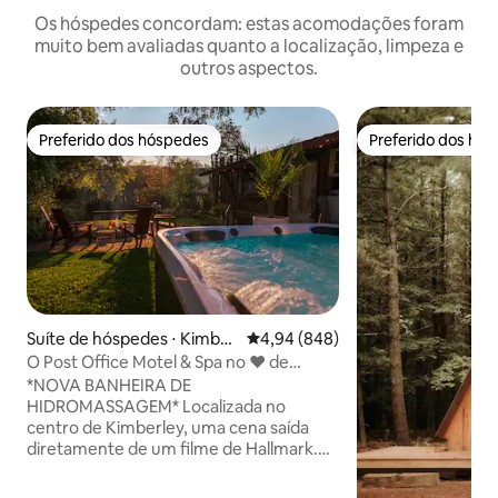
Os hóspedes concordam: estas acomodações foram
muito bem avaliadas quanto a localização, limpeza e
outros aspectos.
Preferido dos hóspedes
Preferido dos hó
Preferido dos hóspedes
Preferido dos hó
Suíte de hóspedes ⋅ Kimber
4,94 de uma avaliação média de 5
4,94 (848)
ley
O Post Office Motel & Spa no ❤️ de
Kimberley
*NOVA BANHEIRA DE
HIDROMASSAGEM* Localizada no
centro de Kimberley, uma cena saída
diretamente de um filme de Hallmark.
Assista as estações chegarem e irem
enquanto aprecia as vistas da montanha