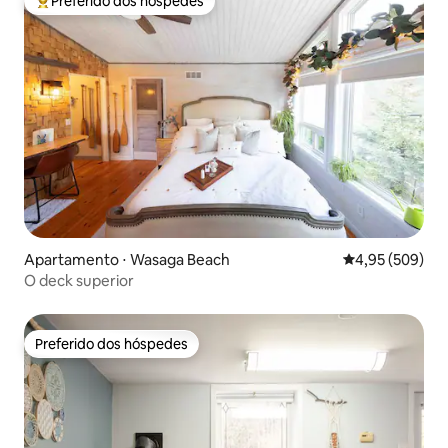
Preferido dos hóspedes
Entre os melhores preferidos dos hóspedes
Apartamento ⋅ Wasaga Beach
4,95 de uma ava
4,95 (509)
O deck superior
Preferido dos hóspedes
Preferido dos hóspedes