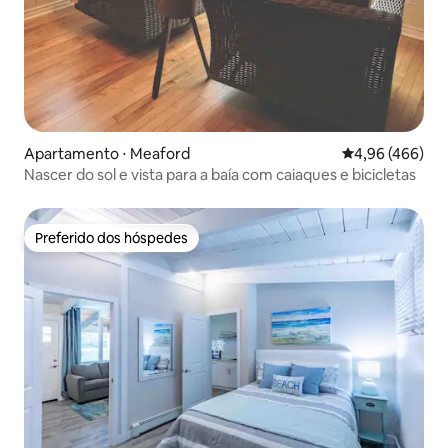
Apartamento ⋅ Meaford
4,96 de uma ava
4,96 (466)
Nascer do sol e vista para a baía com caiaques e bicicletas
Preferido dos hóspedes
Preferido dos hóspedes