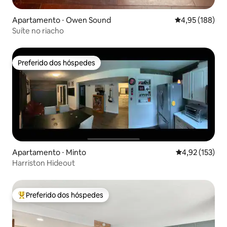
Apartamento ⋅ Owen Sound
4,95 de uma av
4,95 (188)
Suíte no riacho
Preferido dos hóspedes
Preferido dos hóspedes
Apartamento ⋅ Minto
4,92 de uma av
4,92 (153)
Harriston Hideout
Preferido dos hóspedes
Entre os melhores preferidos dos hóspedes