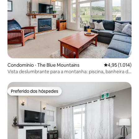
Condomínio ⋅ The Blue Mountains
4,95 de uma aval
4,95 (1.014)
Vista deslumbrante para a montanha: piscina, banheira de
hidromassagem, caminhada até a praia
Preferido dos hóspedes
Preferido dos hóspedes