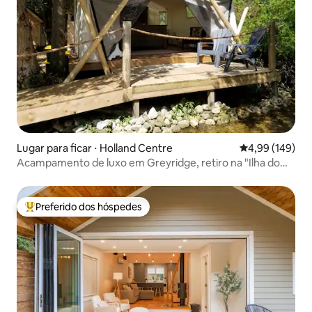
Lugar para ficar ⋅ Holland Centre
4,99 de uma av
4,99 (149)
Acampamento de luxo em Greyridge, retiro na "Ilha do
Paraíso"
Preferido dos hóspedes
Entre os melhores preferidos dos hóspedes