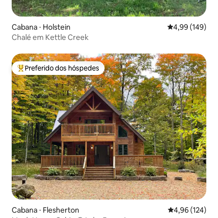
Cabana ⋅ Holstein
4,99 de uma av
4,99 (149)
Chalé em Kettle Creek
Preferido dos hóspedes
Entre os melhores preferidos dos hóspedes
Cabana ⋅ Flesherton
4,96 de uma av
4,96 (124)