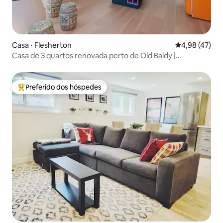
Casa ⋅ Flesherton
4,98 de uma a
4,98 (47)
Casa de 3 quartos renovada perto de Old Baldy |
Churrasqueira e banheira de hidromassagem
Preferido dos hóspedes
Entre os melhores preferidos dos hóspedes