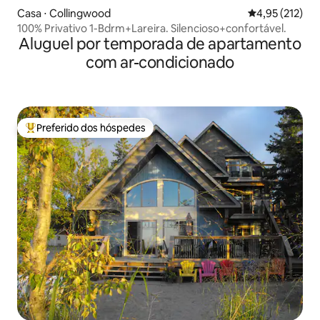
Casa ⋅ Collingwood
4,95 de uma av
4,95 (212)
100% Privativo 1-Bdrm+Lareira. Silencioso+confortável.
Aluguel por temporada de apartamento
com ar-condicionado
Preferido dos hóspedes
Entre os melhores preferidos dos hóspedes