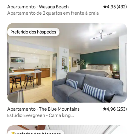
Apartamento ⋅ Wasaga Beach
4,95 de uma av
4,95 (432)
Apartamento de 2 quartos em frente à praia
Preferido dos hóspedes
Preferido dos hóspedes
Apartamento ⋅ The Blue Mountains
4,96 de uma av
4,96 (253)
Estúdio Evergreen - Cama king
size/piscina/jacuzzi/transporte