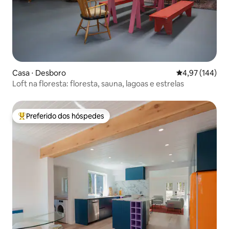
Casa ⋅ Desboro
4,97 de uma av
4,97 (144)
Loft na floresta: floresta, sauna, lagoas e estrelas
Preferido dos hóspedes
Entre os melhores preferidos dos hóspedes