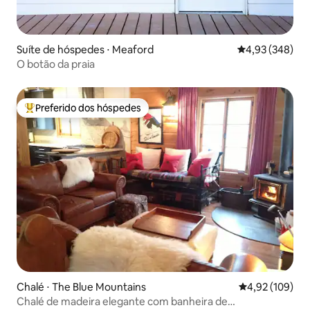
Suíte de hóspedes ⋅ Meaford
4,93 de uma ava
4,93 (348)
O botão da praia
Preferido dos hóspedes
Entre os melhores preferidos dos hóspedes
Chalé ⋅ The Blue Mountains
4,92 de uma av
4,92 (109)
Chalé de madeira elegante com banheira de