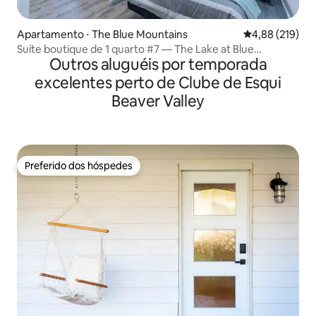
Apartamento ⋅ The Blue Mountains
4,88 de uma av
4,88 (219)
Suíte boutique de 1 quarto #7 — The Lake at Blue
Outros aluguéis por temporada
Mountains
excelentes perto de Clube de Esqui
Beaver Valley
Preferido dos hóspedes
Preferido dos hóspedes