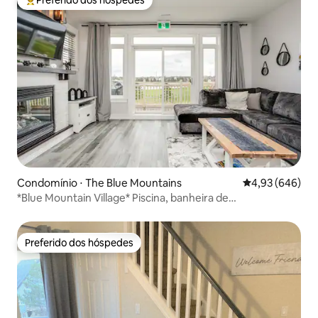
Entre os melhores preferidos dos hóspedes
Condomínio ⋅ The Blue Mountains
4,93 de uma ava
4,93 (646)
*Blue Mountain Village* Piscina, banheira de
hidromassagem, caminhada até Blue
Preferido dos hóspedes
Preferido dos hóspedes