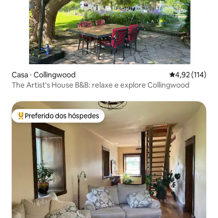
Casa ⋅ Collingwood
4,92 de uma av
4,92 (114)
The Artist's House B&B: relaxe e explore Collingwood
Preferido dos hóspedes
Entre os melhores preferidos dos hóspedes