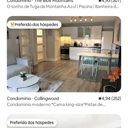
Condomínio ⋅ The Blue Mountains
4,93 de uma av
4,93 (307)
O sonho de fuga da Montanha Azul | Piscina | Banheira de
hidromassagem
Preferido dos hóspedes
Entre os melhores preferidos dos hóspedes
Condomínio ⋅ Collingwood
4,94 de uma av
4,94 (252)
Condomínio moderno *Cama king-size*Pistas de
esqui*Spa*Lago*Praia
Preferido dos hóspedes
Preferido dos hóspedes