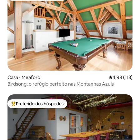
Casa ⋅ Meaford
4,98 de uma av
4,98 (113)
Birdsong, o refúgio perfeito nas Montanhas Azuis
Preferido dos hóspedes
Entre os melhores preferidos dos hóspedes