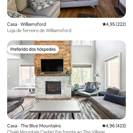
Casa ⋅ Williamsford
4,95 de uma av
4,95 (222)
Loja de ferreiro de Williamsford
Preferido dos hóspedes
Preferido dos hóspedes
Casa ⋅ The Blue Mountains
4,96 de uma av
4,96 (423)
Chalé Mountain Cedar! Em frente ao The Village