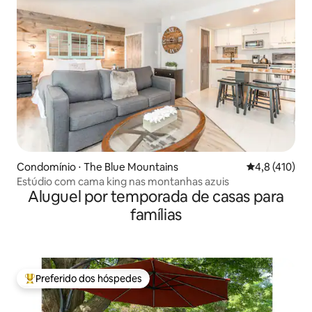
Condomínio ⋅ The Blue Mountains
4,8 de uma av
4,8 (410)
Estúdio com cama king nas montanhas azuis
Aluguel por temporada de casas para
famílias
Preferido dos hóspedes
Entre os melhores preferidos dos hóspedes