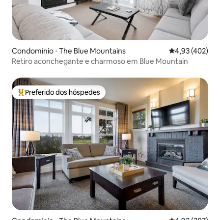
Condomínio ⋅ The Blue Mountains
4,93 de uma av
4,93 (402)
Retiro aconchegante e charmoso em Blue Mountain
Preferido dos hóspedes
Entre os melhores preferidos dos hóspedes