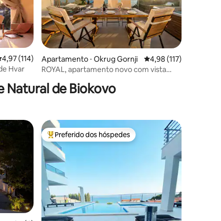
,97 de uma avaliação média de 5, 114 avaliações
4,97 (114)
Apartamento ⋅ Okrug Gornji
4,98 de uma avaliação 
4,98 (117)
ções
de Hvar
ROYAL, apartamento novo com vista
para o mar e jacuzzi
e Natural de Biokovo
Preferido dos hóspedes
Entre os melhores preferidos dos hóspedes
ções