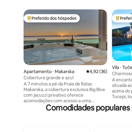
Preferido dos hóspedes
Prefe
Entre os melhores preferidos dos hóspedes
Entre os
Vila ⋅ Tuč
Apartamento ⋅ Makarska
4,92 de uma avaliação 
4,92 (36)
Charmosa 
Cobertura grande e azul
A encanta
A 7 minutos a pé da Praia de Ratac
situada a
Makarska, a cobertura exclusiva Big Blue
acima do 
com jacuzzi privativo oferece
Tucepi, l
acomodações com acesso a uma
montanha
Comodidades populares p
banheira de hidromassagem. Os
acomodaçã
hóspedes podem se beneficiar do
branca" a
estacionamento privativo no local e do
espaçosos
acesso Wi-Fi gratuito. Assentos ao ar
há cozinh
livre também estão disponíveis no
lavanderi