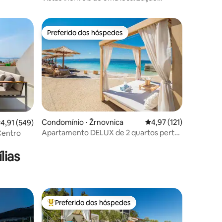
imbatível do Palácio
Preferido dos hóspedes
Preferido dos hóspedes
Condomínio ⋅ Žrnovnica
4,97 de uma avaliação 
4,97 (121)
,91 de uma avaliação média de 5, 549 avaliações
4,91 (549)
Apartamento DELUX de 2 quartos perto
Centro
ções
de SPLIT - GOGA
lias
Preferido dos hóspedes
Entre os melhores preferidos dos hóspedes