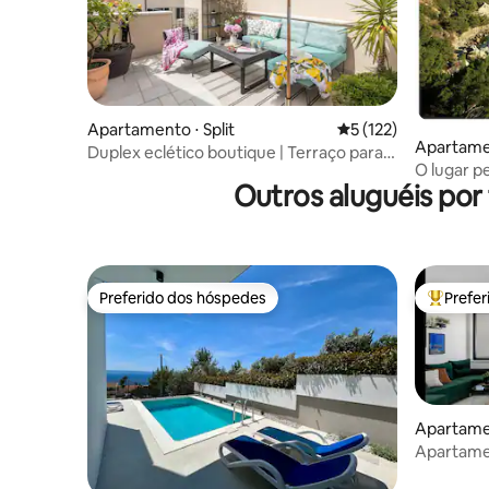
Apartamento ⋅ Split
5 de uma avaliação m
5 (122)
Apartamen
Duplex eclético boutique | Terraço para
O lugar pe
banhos de sol no telhado | 3 AC
Outros aluguéis por
Preferido dos hóspedes
Prefe
Preferido dos hóspedes
Entre os
Apartame
Apartamen
jacuzzi