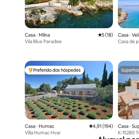
Casa ⋅ Milna
5 de uma avaliação 
5 (18)
Casa ⋅ Ve
Vila Blue Paradise
Casa de p
Preferido dos hóspedes
Superho
Entre os melhores preferidos dos hóspedes
Superho
Casa ⋅ Humac
4,91 de uma avaliação m
4,91 (194)
Casa ⋅ Su
Villa Humac Hvar
K-15280 
swimming