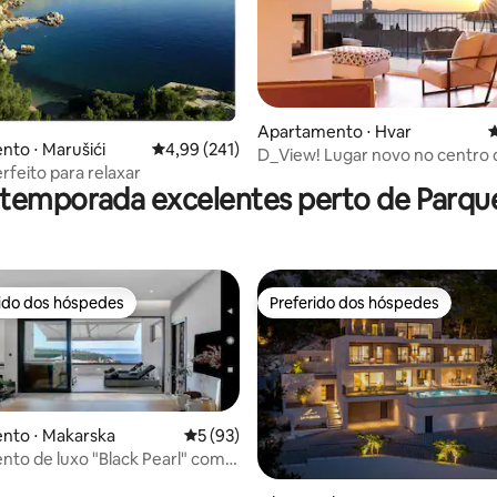
édia de 5, 122 avaliações
Apartamento ⋅ Hvar
4
to ⋅ Marušići
4,99 de uma avaliação média de 5, 241 avalia
4,99 (241)
D_View! Lugar novo no centro 
rfeito para relaxar
 temporada excelentes perto de Parqu
rido dos hóspedes
Preferido dos hóspedes
 melhores preferidos dos hóspedes
Preferido dos hóspedes
nto ⋅ Makarska
5 de uma avaliação média de 5, 93 avalia
5 (93)
to de luxo "Black Pearl" com