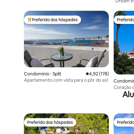
"Dream e
(Centro) 
Preferido dos hóspedes
Preferid
Entre os melhores preferidos dos hóspedes
Preferid
Condomínio ⋅ Split
4,92 de uma avaliação m
4,92 (178)
Apartamento com vista para o pôr do sol
Condomíni
Coração d
Alu
Cidade Ve
Preferido dos hóspedes
Preferid
Preferido dos hóspedes
Preferid