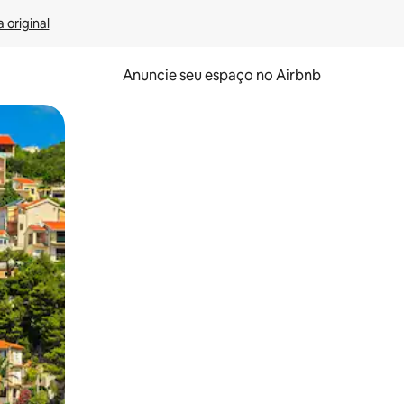
 original
Anuncie seu espaço no Airbnb
 deslizando o dedo na tela.