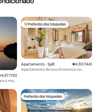
ondicionado
Preferido dos hóspedes
os hóspedes
Entre os melhores preferidos dos hóspedes
Apartamento ⋅ Split
4,93 de uma avaliação 
4,93 (144)
ções
Apartamento de luxo Eminence no
centro histórico de Split
,97 de uma avaliação média de 5, 110 avaliações
4,97 (110)
ara o mar
Preferido dos hóspedes
os hóspedes
Preferido dos hóspedes