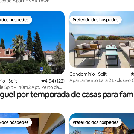
scape Apart HVAR Town"
Vista para o MAR
o dos hóspedes
Preferido dos hóspedes
o dos hóspedes
Preferido dos hóspedes
édia de 5, 178 avaliações
Condomínio ⋅ Split
4
Apartamento Lara 2 Exclusivo 
o ⋅ Split
4,94 de uma avaliação média de 5, 122 avalia
4,94 (122)
e Split - 140m2 Apt. Perto da
guel por temporada de casas para famí
lha e da Praia
o dos hóspedes
Preferido dos hóspedes
o dos hóspedes
Preferido dos hóspedes