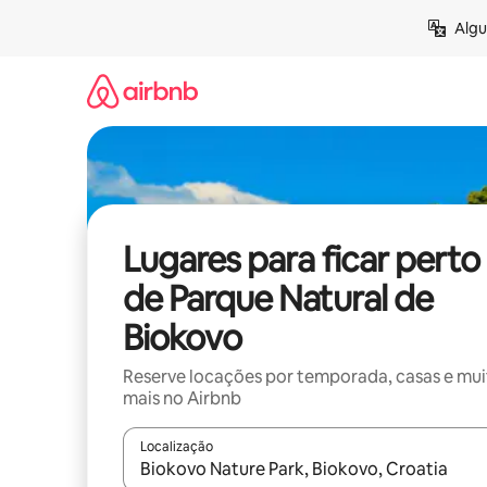
Pular
Algu
para
o
conteúdo
Lugares para ficar perto
de Parque Natural de
Biokovo
Reserve locações por temporada, casas e mu
mais no Airbnb
Localização
Quando os resultados estiverem disponíveis, expl