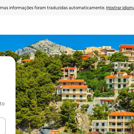
mas informações foram traduzidas automaticamente. 
Mostrar idioma
ito
ore-os usando as seta para cima e para baixo do teclado ou tocando e