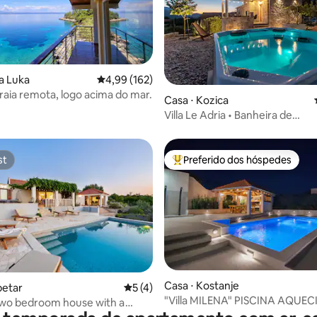
média de 5, 18 avaliações
la Luka
4,99 de uma avaliação média de 5, 162 avalia
4,99 (162)
raia remota, logo acima do mar.
Casa ⋅ Kozica
Villa Le Adria • Banheira de
hidromassagem privativa •
Estacionamento na praia
st
Preferido dos hóspedes
st
Entre os melhores preferidos d
Casa ⋅ Kostanje
édia de 5, 194 avaliações
petar
5 de uma avaliação média de 5, 4 avalia
5 (4)
"Villa MILENA" PISCINA AQUEC
Two bedroom house with a
JACUZZI, CHURRASQUEIRA, VI
 pool