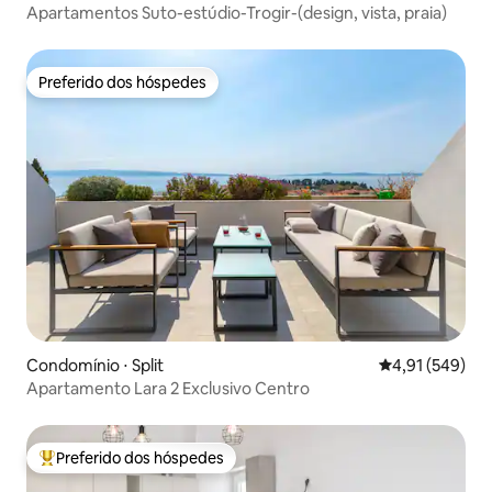
Apartamentos Suto-estúdio-Trogir-(design, vista, praia)
Preferido dos hóspedes
Preferido dos hóspedes
Condomínio ⋅ Split
4,91 de uma av
4,91 (549)
Apartamento Lara 2 Exclusivo Centro
Preferido dos hóspedes
Entre os melhores preferidos dos hóspedes