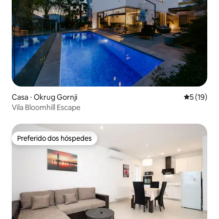
Casa ⋅ Okrug Gornji
5 de uma a
5 (19)
Vila Bloomhill Escape
Preferido dos hóspedes
Preferido dos hóspedes