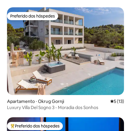
Preferido dos hóspedes
Preferido dos hóspedes
Apartamento ⋅ Okrug Gornji
5 de uma a
5 (13)
Luxury Villa Del Sogno 3 - Moradia dos Sonhos
Preferido dos hóspedes
Entre os melhores preferidos dos hóspedes