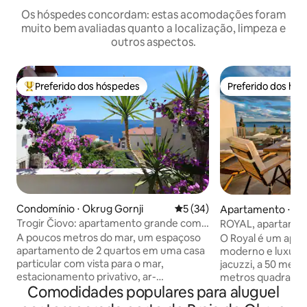
Os hóspedes concordam: estas acomodações foram
muito bem avaliadas quanto a localização, limpeza e
outros aspectos.
Preferido dos hóspedes
Preferido dos hó
Entre os melhores preferidos dos hóspedes
Preferido dos hó
Condomínio ⋅ Okrug Gornji
5 de uma avaliação média de
5 (34)
Apartamento ⋅ Ok
Trogir Čiovo: apartamento grande com
ROYAL, apartamen
vista para o mar, perto do mar
para o mar e jacuz
A poucos metros do mar, um espaçoso
O Royal é um apa
apartamento de 2 quartos em uma casa
moderno e luxuos
particular com vista para o mar,
jacuzzi, a 50 metr
estacionamento privativo, ar-
metros quadrados 
Comodidades populares para aluguel
condicionado, Wi-Fi, terraço com vista
metros quadrados
para o mar, churrasqueira, cozinha
uma sala de estar