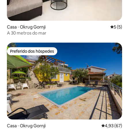
Casa ⋅ Okrug Gornji
5 de uma 
5 (5)
A 30 metros do mar
Preferido dos hóspedes
Preferido dos hóspedes
Casa ⋅ Okrug Gornji
4,93 de uma a
4,93 (67)