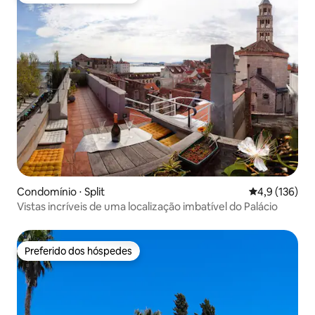
Condomínio ⋅ Split
4,9 de uma av
4,9 (136)
Vistas incríveis de uma localização imbatível do Palácio
Preferido dos hóspedes
Preferido dos hóspedes