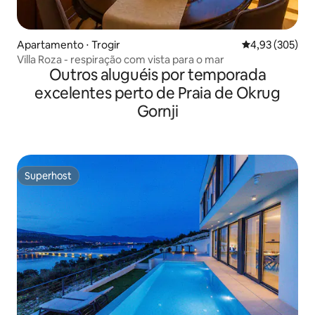
Apartamento ⋅ Trogir
4,93 de uma av
4,93 (305)
Villa Roza - respiração com vista para o mar
Outros aluguéis por temporada
excelentes perto de Praia de Okrug
Gornji
Superhost
Superhost