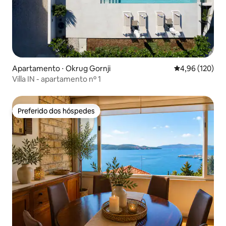
Apartamento ⋅ Okrug Gornji
4,96 de uma av
4,96 (120)
Villa IN - apartamento nº 1
Preferido dos hóspedes
Preferido dos hóspedes