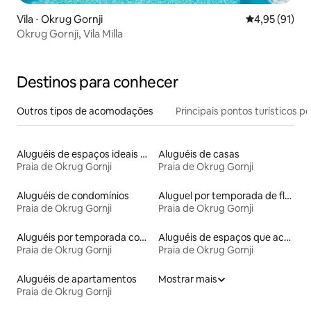
Vila ⋅ Okrug Gornji
4,95 de uma a
4,95 (91)
Okrug Gornji, Vila Milla
Destinos para conhecer
Outros tipos de acomodações
Principais pontos turísticos po
Aluguéis de espaços ideais para famílias
Aluguéis de casas
Praia de Okrug Gornji
Praia de Okrug Gornji
Aluguéis de condomínios
Aluguel por temporada de flats
Praia de Okrug Gornji
Praia de Okrug Gornji
Aluguéis por temporada com suítes privativas
Aluguéis de espaços que aceitam animais de estimação
Praia de Okrug Gornji
Praia de Okrug Gornji
Aluguéis de apartamentos
Mostrar mais
Praia de Okrug Gornji