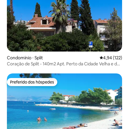
Condomínio ⋅ Split
4,94 de uma av
4,94 (122)
Coração de Split - 140m2 Apt. Perto da Cidade Velha e da
Praia
Preferido dos hóspedes
Preferido dos hóspedes