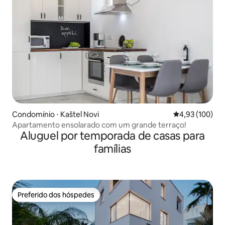
Condomínio ⋅ Kaštel Novi
4,93 de uma av
4,93 (100)
Apartamento ensolarado com um grande terraço!
Aluguel por temporada de casas para
famílias
Preferido dos hóspedes
Preferido dos hóspedes