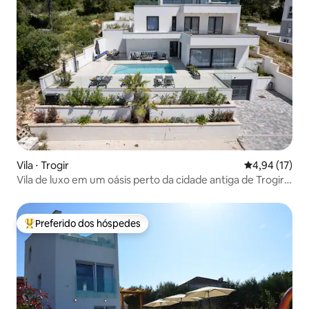
Vila ⋅ Trogir
4,94 de uma a
4,94 (17)
Vila de luxo em um oásis perto da cidade antiga de Trogir e
da praia
Preferido dos hóspedes
Entre os melhores preferidos dos hóspedes