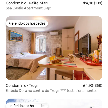
Condomínio ⋅ Kaštel Stari
4,98 de uma av
4,98 (108)
Sea Castle Apartment Gajo
Preferido dos hóspedes
Preferido dos hóspedes
Condomínio ⋅ Trogir
4,93 de uma ava
4,93 (368)
Estúdio Dora no centro de Trogir **** (estacionamento
gratuito)
Preferido dos hóspedes
Preferido dos hóspedes