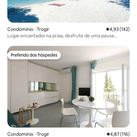
Condomínio ⋅ Trogir
4,93 de uma av
4,93 (142)
Lugar encantador na praia, desfrute de uma pausa
esplêndida
Preferido dos hóspedes
Preferido dos hóspedes
Condomínio ⋅ Trogir
4,87 de uma av
4,87 (116)