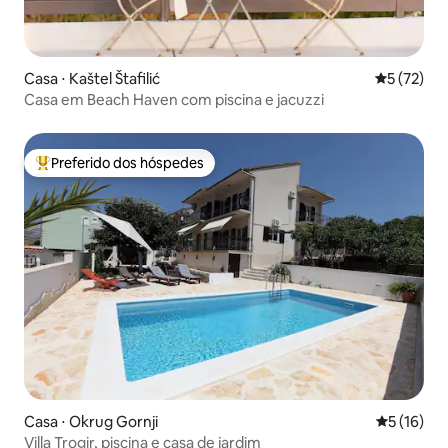
Casa ⋅ Kaštel Štafilić
5 de uma a
5 (72)
Casa em Beach Haven com piscina e jacuzzi
Preferido dos hóspedes
Entre os melhores preferidos dos hóspedes
Casa ⋅ Okrug Gornji
5 de uma a
5 (16)
Villa Trogir, piscina e casa de jardim