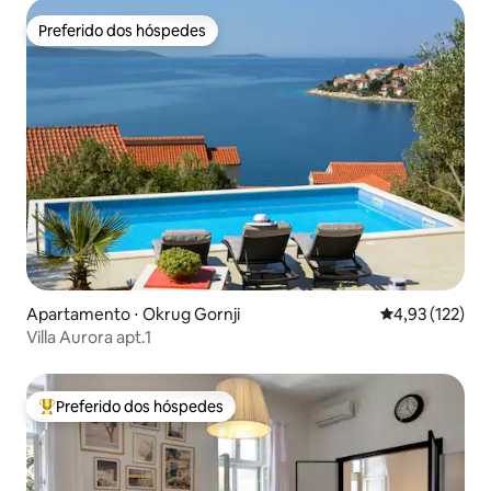
Preferido dos hóspedes
Preferido dos hóspedes
Apartamento ⋅ Okrug Gornji
4,93 de uma av
4,93 (122)
Villa Aurora apt.1
Preferido dos hóspedes
Entre os melhores preferidos dos hóspedes