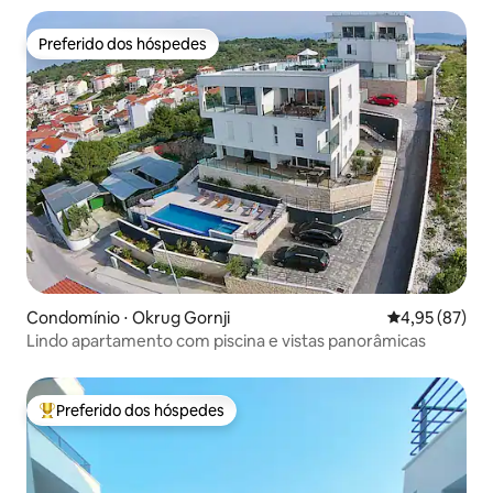
Preferido dos hóspedes
Preferido dos hóspedes
Condomínio ⋅ Okrug Gornji
4,95 de uma a
4,95 (87)
Lindo apartamento com piscina e vistas panorâmicas
Preferido dos hóspedes
Entre os melhores preferidos dos hóspedes