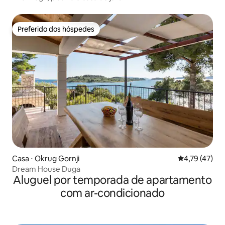
Preferido dos hóspedes
Preferido dos hóspedes
Casa ⋅ Okrug Gornji
4,79 de uma a
4,79 (47)
Dream House Duga
Aluguel por temporada de apartamento
com ar-condicionado