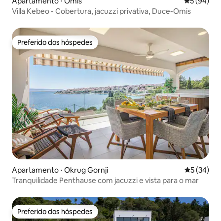
Apartamento ⋅ Omiš
5 de uma a
5 (94)
Villa Kebeo - Cobertura, jacuzzi privativa, Duce-Omis
Preferido dos hóspedes
Preferido dos hóspedes
Apartamento ⋅ Okrug Gornji
5 de uma a
5 (34)
Tranquilidade Penthause com jacuzzi e vista para o mar
Preferido dos hóspedes
Preferido dos hóspedes