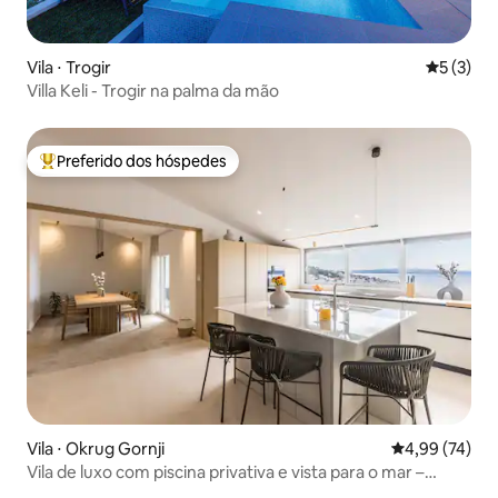
Vila ⋅ Trogir
5 de uma 
5 (3)
Villa Keli - Trogir na palma da mão
Preferido dos hóspedes
Entre os melhores preferidos dos hóspedes
Vila ⋅ Okrug Gornji
4,99 de uma a
4,99 (74)
Vila de luxo com piscina privativa e vista para o mar –
Čiovo