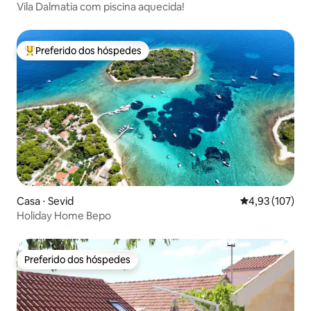
Vila Dalmatia com piscina aquecida!
Preferido dos hóspedes
Entre os melhores preferidos dos hóspedes
Casa ⋅ Sevid
4,93 de uma av
4,93 (107)
Holiday Home Bepo
Preferido dos hóspedes
Preferido dos hóspedes