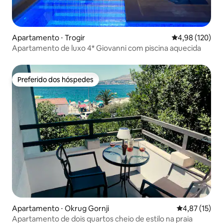
Apartamento ⋅ Trogir
4,98 de uma av
4,98 (120)
Apartamento de luxo 4* Giovanni com piscina aquecida
Preferido dos hóspedes
Preferido dos hóspedes
Apartamento ⋅ Okrug Gornji
4,87 de uma a
4,87 (15)
Apartamento de dois quartos cheio de estilo na praia