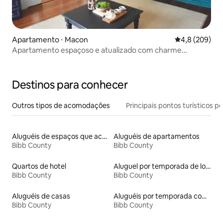
Apartamento ⋅ Macon
4,8 de uma av
4,8 (209)
Apartamento espaçoso e atualizado com charme
histórico de 1900
Destinos para conhecer
Outros tipos de acomodações
Principais pontos turísticos po
Aluguéis de espaços que aceitam animais de estimação
Aluguéis de apartamentos
Bibb County
Bibb County
Quartos de hotel
Aluguel por temporada de lofts
Bibb County
Bibb County
Aluguéis de casas
Aluguéis por temporada com acesso ao lago
Bibb County
Bibb County