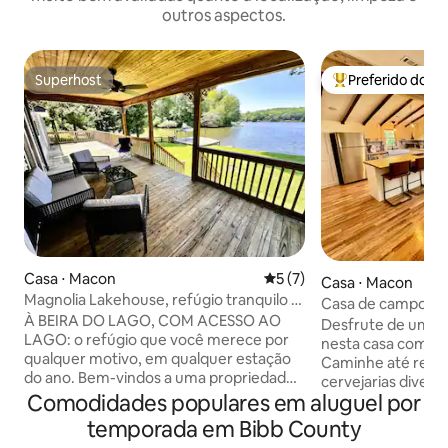
outros aspectos.
Superhost
Preferido dos 
Superhost
Entre os melhore
Casa ⋅ Macon
5 de uma avaliação média d
5 (7)
Casa ⋅ Macon
Magnolia Lakehouse, refúgio tranquilo à
Casa de campo his
beira do lago!
À BEIRA DO LAGO, COM ACESSO AO
Macon
Desfrute de uma e
LAGO: o refúgio que você merece por
nesta casa com ex
qualquer motivo, em qualquer estação
Caminhe até resta
do ano. Bem-vindos a uma propriedade
cervejarias divert
à beira do lago. Abrace a serenidade e a
Comodidades populares em aluguel por
inúmeros locais de
paz com esta propriedade à beira do
quartos espaçoso
temporada em Bibb County
lago. Relaxe, descontraia e aproveite a
confortáveis e Sm