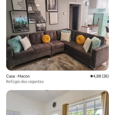
Casa ⋅ Macon
4,88 de uma a
4,88 (26)
Refúgio dos viajantes