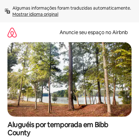
Pular
Algumas informações foram traduzidas automaticamente. 
para
Mostrar idioma original
o
conteúdo
Anuncie seu espaço no Airbnb
Aluguéis por temporada em Bibb
County