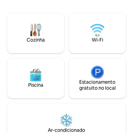
tranquilidade deste local. Vínculo com a
na acolhedora sal
natureza e entes queridos❤️. Desfrute
inteligente adicional. Esta
de visitantes frequentes: uma família de
recentemente re
13 gansos, um adorável casal de patos,
cozinha elegante 
uma tartaruga e uma garça. Os vizinhos
área de jantar e u
são gentis. Seja gentil com todos e deixe
perfeita para esta
a gentileza e a paz derramarem sobre
Ambos os banhei
Cozinha
Wi-Fi
você! Relaxe com uma bela vista e pôr
recentemente ren
do sol encantador❤️.
da frente e estac
conveniente fora 
Estacionamento
Piscina
gratuito no local
Ar-condicionado