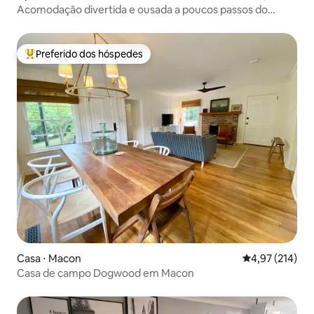
Acomodação divertida e ousada a poucos passos do
Capricorn Studios
Preferido dos hóspedes
Entre os melhores preferidos dos hóspedes
Casa ⋅ Macon
4,97 de uma av
4,97 (214)
Casa de campo Dogwood em Macon