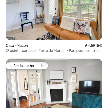
Casa ⋅ Macon
4,59 de uma a
4,59 (54)
2º quintal cercado • Perto de Mercer • Parques e centro
da cidade
Preferido dos hóspedes
Preferido dos hóspedes