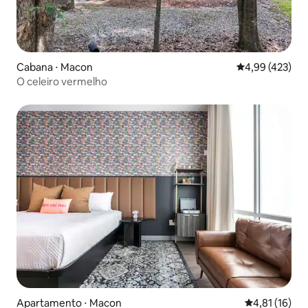
Cabana ⋅ Macon
4,99 de uma av
4,99 (423)
O celeiro vermelho
Apartamento ⋅ Macon
4,81 de uma a
4,81 (16)