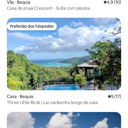
Vila ⋅ Bequia
4,9 de uma a
4,9 (10)
Casa de praia Crescent - Suíte com piscina
Preferido dos hóspedes
Preferido dos hóspedes
Casa ⋅ Bequia
5 de uma a
5 (17)
Three Little Birds | Lar caribenho longe de casa