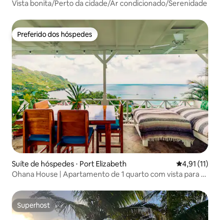
Vista bonita/Perto da cidade/Ar condicionado/Serenidade
Preferido dos hóspedes
Preferido dos hóspedes
Suíte de hóspedes ⋅ Port Elizabeth
4,91 de uma a
4,91 (11)
Ohana House | Apartamento de 1 quarto com vista para a
praia e piscina
Superhost
Superhost