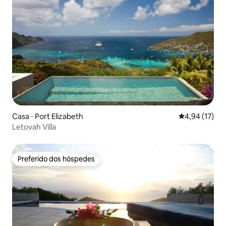
Casa ⋅ Port Elizabeth
4,94 de uma a
4,94 (17)
Letovah Villa
Preferido dos hóspedes
Preferido dos hóspedes