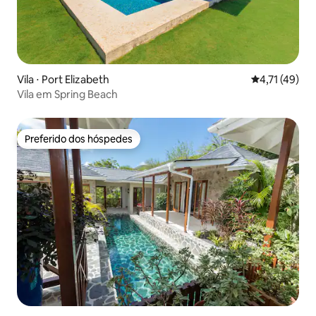
Vila ⋅ Port Elizabeth
4,71 de uma a
4,71 (49)
Vila em Spring Beach
Preferido dos hóspedes
Preferido dos hóspedes