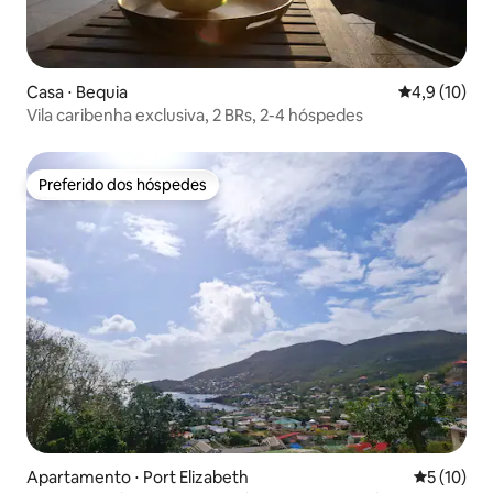
Casa ⋅ Bequia
4,9 de uma a
4,9 (10)
Vila caribenha exclusiva, 2 BRs, 2-4 hóspedes
Preferido dos hóspedes
Preferido dos hóspedes
Apartamento ⋅ Port Elizabeth
5 de uma a
5 (10)