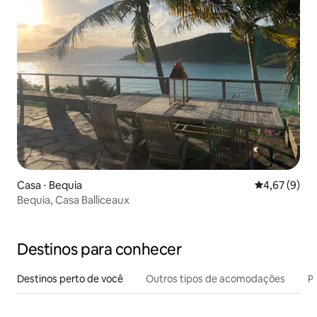
Casa ⋅ Bequia
4,67 de uma 
4,67 (9)
Bequia, Casa Balliceaux
Destinos para conhecer
Destinos perto de você
Outros tipos de acomodações
Pr